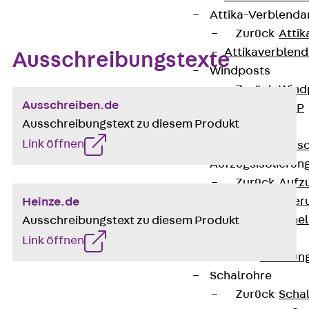
Attika-Verblenda
Zurück
Attik
Attikaverblend
Ausschreibungstexte
Windposts
Zurück
Wind
Ausschreiben.de
Windpost JWP
Ausschreibungstext zu diesem Produkt
Schallisolation
Link öffnen
Zurück
Schallis
Aufzugsisolierun
Zurück
Aufzu
Aufzugsisolier
Heinze.de
Trittschalldämme
Ausschreibungstext zu diesem Produkt
Schalung
Link öffnen
Zurück
Schalun
Schalrohre
Zurück
Scha