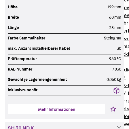
Durchstanzbe
Höhe
129 mm
Durchstanzbew
Durchstanzbe
Breite
60 mm
Querkraftbeweh
Länge
28 mm
Zurück
Quer
Farbe Sammelhalter
Steingrau
Querkraftbewe
Rückbiegeanschl
max. Anzahl installierbarer Kabel
30
Zurück
Rück
Prüftemperatur
960 °C
FERBOX®
RAL-Nummer
7030
Anschlussabdi
GFK-Bewehrung
Gewicht je Lagermengeneinheit
0,060 kg
Zurück
GFK-
Inklusivzubehör
FIBERNOX® V
Edelstahlbewehr
Zurück
Edel
Mehr Informationen
Nichtrostender
Mauerwerksbew
SH 30 ND K