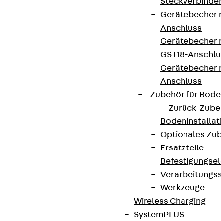
Steckverbinde
Gerätebecher 
Anschluss
Gerätebecher m
GST18-Anschlu
Gerätebecher
Anschluss
Zubehör für Bode
Zurück
Zube
Bodeninstalla
Optionales Zu
Ersatzteile
Befestigungse
Verarbeitungss
Werkzeuge
Wireless Charging
SystemPLUS