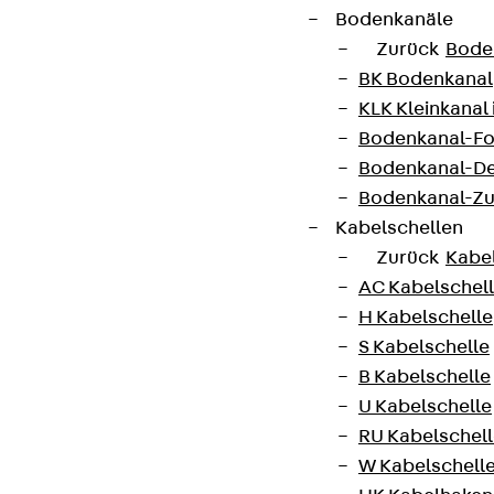
Bodenkanäle
Zurück
Bode
BK Bodenkanal
KLK Kleinkanal 
Bodenkanal-Fo
Newsletter
Bodenkanal-De
Bodenkanal-Z
Wir informieren regelmäßig zu
Kabelschellen
Produktneuheiten, Referenzen und aktuellen
Zurück
Kabe
Themen.
AC Kabelschel
H Kabelschelle
S Kabelschelle
Jetzt anmelden
B Kabelschelle
U Kabelschelle
RU Kabelschel
W Kabelschell
Connect