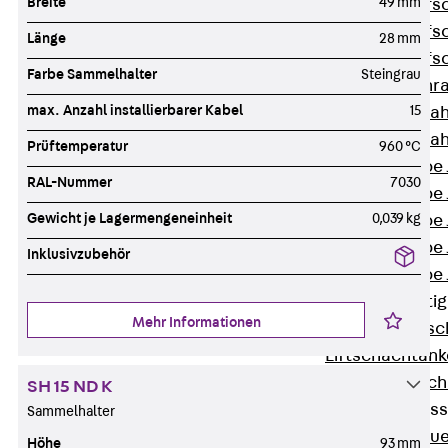
Breite
49 mm
Hammerkopfsc
Hammerkopfsc
Länge
28 mm
Hammerkopfsc
Farbe Sammelhalter
Steingrau
Sollbruchschr
max. Anzahl installierbarer Kabel
15
Doppelkerbzah
Doppelkerbzah
Prüftemperatur
960 °C
Zahnschraube 
RAL-Nummer
7030
Zahnschraube 
Gewicht je Lagermengeneinheit
0,039 kg
Zahnschraube 
Zahnschraube
Inklusivzubehör
Zahnschraube 
Anschlagbefesti
Mehr Informationen
Zurück
Ansc
Liftschachtank
Liftschachtsch
SH 15 ND K
Maueranschlusss
Sammelhalter
Zurück
Maue
Höhe
93 mm