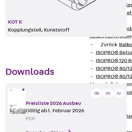
Verbindungsla
Verbindungszube
Wärmedämmung
KOT K
Zurück
Wärmed
Kopplungsteil, Kunststoff
Balkondämmele
Zurück
Balk
ISOPRO® Beto
ISOPRO® 120 B
ISOPRO® 80/12
Downloads
ISOPRO® 80/12
Mauerfußelemen
Zurück
Maue
de
en
ru
ISOMUR®
Preisliste 2026 Ausbau
Digitale Lösungen
Gültig ab 1. Februar 2026
Zurück
Digitale Lö
PDF
Software