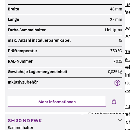
Maueranschlus
Breite
48 mm
Trapezblechbefe
Länge
27 mm
Zurück
Trapezblechbe
Farbe Sammelhalter
Lichtgrau
Trapezblechbe
max. Anzahl installierbarer Kabel
15
Gerüstschuhe
Prüftemperatur
750 °C
Zurück
Gerü
Gerüstschuhe 
RAL-Nummer
7035
Befestigungszube
Gewicht je Lagermengeneinheit
0,035 kg
Kantenschutzwin
Inklusivzubehör
Zurück
Kant
Kantenschutzw
Bewehrung
Mehr Informationen
Zurück
Bewehr
Durchstanzbewe
SH 30 ND FWK
Zurück
Durc
Sammelhalter