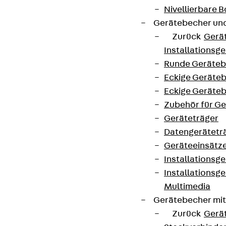
Nivellierbare
Gerätebecher und
Zurück
Gerä
Installationsg
Runde Geräteb
Eckige Geräte
Eckige Geräte
Zubehör für G
Geräteträger
Datengerätetr
Geräteeinsätz
Installationsg
Installationsg
Multimedia
Gerätebecher mi
Zurück
Gerä