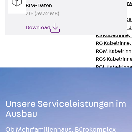
Zurück
Kabeltr
BIM-Daten
Kabelrinnen
ZIP (39.32 MB)
Zurück
Kabe
R Kabelrinne, 
Download
RS Kabelrinne,
RG Kabelrinne,
RGM Kabelrinne
RGS Kabelrinne
RGL Kabelrinne
löschwasserdu
RI Installation
RIS Installatio
Kabelrinnen-Fo
Unsere Serviceleistungen im
Kabelrinnen-D
Ausbau
Kabelrinnen-Z
Gitterbahnen
Ob Mehrfamilienhaus, Bürokomplex
Zurück
Gitt