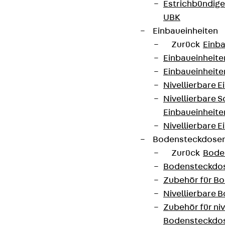
Estrichbündig
UBK
Einbaueinheiten
Zurück
Einba
Einbaueinheite
Einbaueinheite
Nivellierbare 
Nivellierbare 
Einbaueinheite
Nivellierbare E
Bodensteckdose
Zurück
Bode
Bodensteckdo
Zubehör für B
Nivellierbare
Zubehör für niv
Bodensteckdo