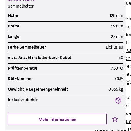
Zurück
Maue
Sammelhalter
GRIPRIP®
Höhe
128 mm
Bewehrungszubeh
Breite
59 mm
Fassadenbefestigun
Zurück
Fassade
Länge
27 mm
Fassadenkonsol
Farbe Sammelhalter
Lichtgrau
Zurück
Fass
max. Anzahl installierbarer Kabel
30
Verblenderkon
Einmörtelkons
Prüftemperatur
750 °C
Winkelkonsole 
RAL-Nummer
7035
Fassadenbefestig
Gewicht je Lagermengeneinheit
0,056 kg
Brüstungsanker
Zurück
Brüs
Inklusivzubehör
Brüstungsanke
Maueranschluss
Mehr Informationen
Zurück
Maue
Maueranschlu