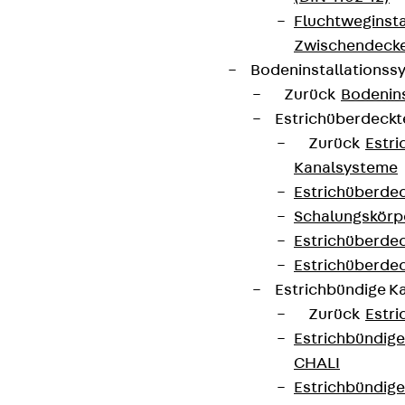
Fluchtweginsta
Zwischendecke
Bodeninstallations
Zurück
Bodenin
Estrichüberdeck
Zurück
Estr
Kanalsysteme
Estrichüberde
Schalungskörp
Estrichüberde
Estrichüberde
Estrichbündige 
Zurück
Estr
Estrichbündig
CHALI
Estrichbündig