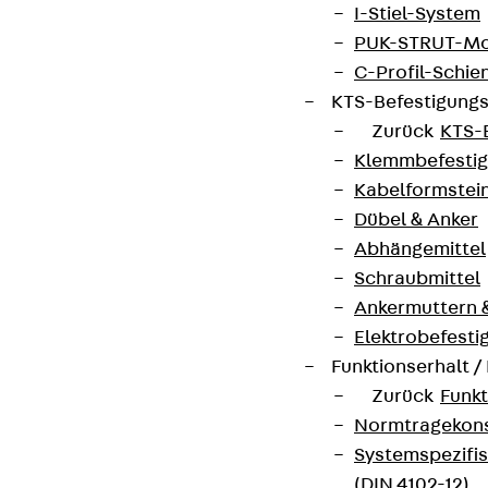
Cookie-Einstellungen
I-Stiel-System
PUK-STRUT-Mo
Hinweisgebersystem
C-Profil-Schie
Datenschutz
KTS-Befestigung
Impressum
Zurück
KTS-
Klemmbefesti
Kabelformstei
Dübel & Anker
Abhängemittel
Schraubmittel
Ankermuttern 
Elektrobefesti
Funktionserhalt 
Zurück
Funkt
Normtragekonst
Systemspezifis
(DIN 4102-12)