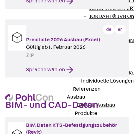
Zurück
Softwar
Sprache wählen
JORDAHL® EXPERT
JORDAHL® JVB Onl
ISOCHECK
de
en
ISODESIGN
Preisliste 2026 Ausbau (Excel)
FERBOX®-DESIGN 
Gültig ab 1. Februar 2026
CAD und BIM
ZIP
Services
Zurück
Services
Sprache wählen
Beratung, Planung, K
Individuelle Lösungen
Referenzen
Ausbau
BIM- und CAD-Daten
Zurück
Ausbau
Produkte
Zurück
Produkte
BIM Daten KTS-Befestigungszubehör
Kabeltragsysteme
(Revit)