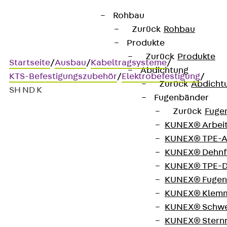
Rohbau
Zurück
Rohbau
Produkte
Zurück
Produkte
Startseite
/
Ausbau
/
Kabeltragsysteme
/
Abdichtung
KTS-Befestigungszubehör
/
Elektrobefestigung
/
Zurück
Abdicht
SH ND K
Fugenbänder
Zurück
Fuge
KUNEX® Arbei
SH ND K
KUNEX® TPE-A
KUNEX® Dehnf
Sammelhalter, Kunststoff,
KUNEX® TPE-D
KUNEX® Fugen
mit Nageldübel
KUNEX® Klem
KUNEX® Schwe
KUNEX® Stern