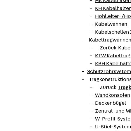
HK Kabelhaken
KH Kabelhalter
Hohlleiter-/H
Kabelwannen
Kabelschellen
Kabeltragwanne
Zurück
Kabe
KTW Kabeltra
KBH Kabelhalt
Schutzrohrsyste
Tragkonstruktio
Partner von Anfang bis Zukunft.
Zurück
Trag
Wandkonsolen
Deckenbügel
Zentral- und 
W-Profil-Syst
AGB
U-Stiel-System