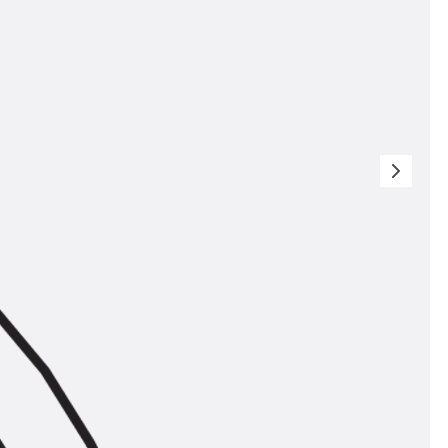
t
 & gelocht
schienen
GB