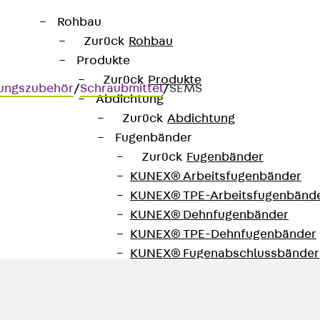
Rohbau
Zurück
Rohbau
Produkte
Zurück
Produkte
gungszubehör
/
Schraubmittel
/
SEMS
Abdichtung
Zurück
Abdichtung
Fugenbänder
Zurück
Fugenbänder
KUNEX® Arbeitsfugenbänder
 DIN EN 1661
KUNEX® TPE-Arbeitsfugenbänd
KUNEX® Dehnfugenbänder
KUNEX® TPE-Dehnfugenbänder
KUNEX® Fugenabschlussbänder
KUNEX® Klemmfugenband
KUNEX® Schweißkonstruktionen
KUNEX® Sternrohr