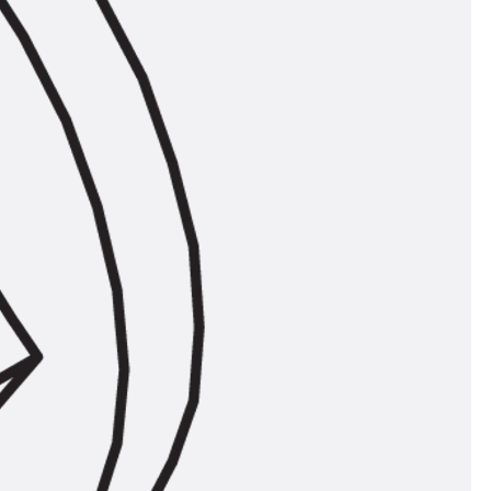
n
nen