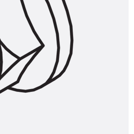
ör
ng