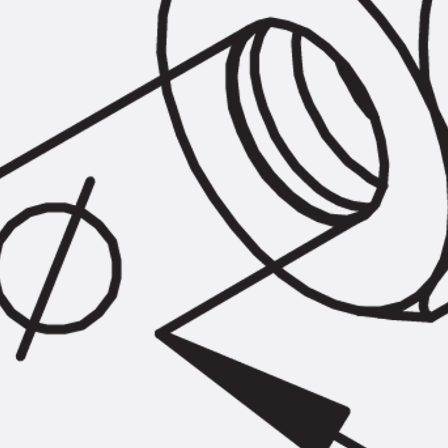
SECUFLEX®
Frischbetonverbundsysteme Zubeh
Rohrdurchführungen
Zurück
Rohrdurchführungen
PENTAFLEX® Transwand
PENTAFLEX® Futterrohr
PENTAFLEX® Bodendurchführu
PENTAFLEX® Bodenablauf
Rohrdurchführungen Zubehör
Quellbänder
Zurück
Quellbänder
SWELLFLEX®
Quellbänder Zubehör
Injektionsschläuche
Zurück
Injektionsschläuche
PLURAFLEX®