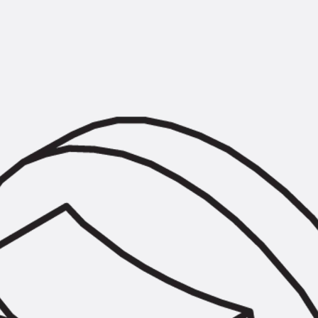
Montageschiene JM K
Montageschiene JML K, gelocht
Montageschiene JXM W, gezahn
Montageschiene JZM K, gezahnt
Montageschiene JZML K, gezahnt
Geländerbefestigungsschienen
Zurück
Geländerbefestigungs
Geländerbefestigungsschiene J
Spezialschrauben
Zurück
Spezialschrauben
Hakenkopfschraube JA
Hakenkopfschraube JB
Sollbruchschraube JB-SB
Hakenkopfschraube JC
Hammerkopfschraube JD
Hammerkopfschraube JG