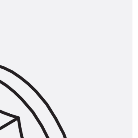
n
ysteme