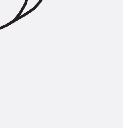
ngsschienen
e JTB
L