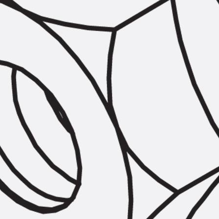
Hammerkopfschraube JH
Sollbruchschraube JH-SB
Doppelkerbzahnschraube JKB
Doppelkerbzahnschraube JKC
Zahnschraube JXB
Zahnschraube JXD
Zahnschraube JXE
Zahnschraube JXH
Zahnschraube JZS
Anschlagbefestigungen
Zurück
Anschlagbefestigunge
Liftschachtanker JLF
Liftschachtschlinge JLS
Maueranschlussschienen
Zurück
Maueranschlussschie
Maueranschlussschiene KT
Trapezblechbefestigungsschienen