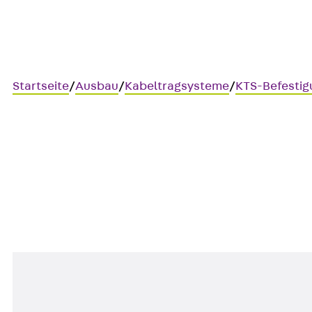
Startseite
/
Ausbau
/
Kabeltragsysteme
/
KTS-Befesti
SEMS
Sechskantmutter mit Flansch,