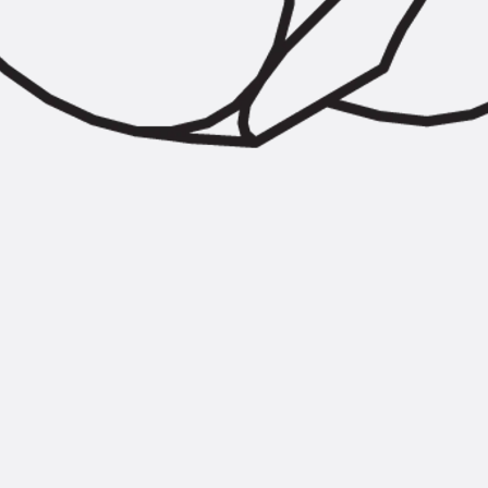
Zurück
Trapezblechbefestigu
Trapezblechbefestigungsschien
Gerüstschuhe
Zurück
Gerüstschuhe
Gerüstschuhe JG
Befestigungszubehör
Kantenschutzwinkel
Zurück
Kantenschutzwinkel
Kantenschutzwinkel JKW
Bewehrung
Zurück
Bewehrung
Durchstanzbewehrung
Zurück
Durchstanzbewehrung
Durchstanzbewehrung JDA
Durchstanzbewehrung JDA-FT-K
Durchstanzbewehrung Zubehör