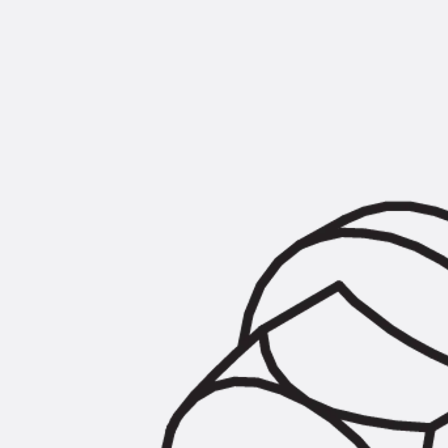
KUNEX® Mauerkragen
KUNEX® ABS Abschalelemente
Fugenbänder Zubehör
Fugenbleche
Zurück
Fugenbleche
PENTAFLEX KB®
PENTAFLEX KB® Agrar
PENTAFLEX® FBA
PENTAFLEX® ABS
PENTAFLEX® OBS
PENTAFLEX® FTS
PENTAFLEX® STK
PENTAFLEX® OPTI-Mauerstärke
PENTAFLEX® Modul
Fugenbleche Zubehör
Frischbetonverbundsysteme
Zurück
Frischbetonverbunds