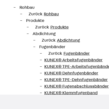
Rohbau
Zurück
Rohbau
Produkte
Zurück
Produkte
Abdichtung
Zurück
Abdichtung
Fugenbänder
Zurück
Fugenbänder
KUNEX® Arbeitsfugenbänder
KUNEX® TPE-Arbeitsfugenbänd
erhalt und Fluchtweginstallati
KUNEX® Dehnfugenbänder
KUNEX® TPE-Dehnfugenbänder
KUNEX® Fugenabschlussbänder
KUNEX® Klemmfugenband
KUNEX® Schweißkonstruktionen
KUNEX® Sternrohr