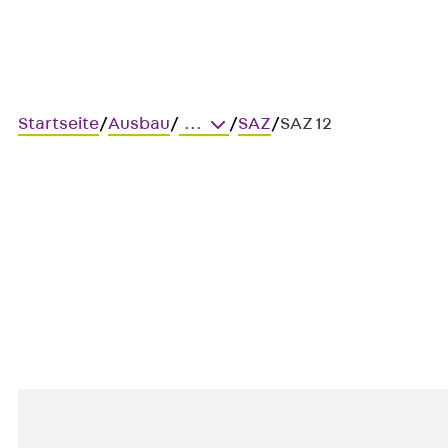
Startseite
/
Ausbau
/
...
/
SAZ
/
SAZ 12
Art.-Nr. SAZ 12
Schlaganker
Innengewindeanker, Funktions