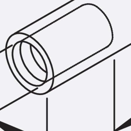
SECUFLEX®
Frischbetonverbundsysteme Zubeh
Rohrdurchführungen
Zurück
Rohrdurchführungen
PENTAFLEX® Transwand
PENTAFLEX® Futterrohr
PENTAFLEX® Bodendurchführu
PENTAFLEX® Bodenablauf
Rohrdurchführungen Zubehör
Quellbänder
Zurück
Quellbänder
SWELLFLEX®
Quellbänder Zubehör
Injektionsschläuche
Zurück
Injektionsschläuche
PLURAFLEX®