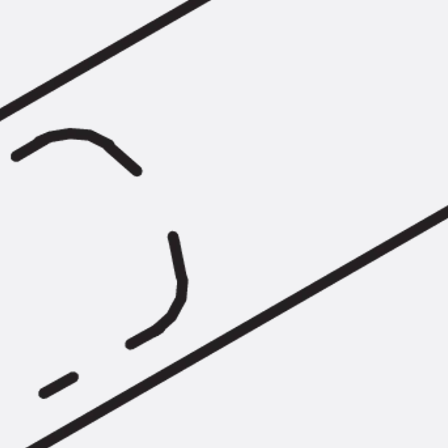
Hammerkopfschraube JH
Sollbruchschraube JH-SB
Doppelkerbzahnschraube JKB
Doppelkerbzahnschraube JKC
Zahnschraube JXB
Zahnschraube JXD
Zahnschraube JXE
Zahnschraube JXH
Zahnschraube JZS
Anschlagbefestigungen
Zurück
Anschlagbefestigunge
Liftschachtanker JLF
Liftschachtschlinge JLS
Maueranschlussschienen
Zurück
Maueranschlussschie
Maueranschlussschiene KT
Trapezblechbefestigungsschienen