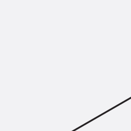
KUNEX® Mauerkragen
KUNEX® ABS Abschalelemente
Fugenbänder Zubehör
Fugenbleche
Zurück
Fugenbleche
PENTAFLEX KB®
PENTAFLEX KB® Agrar
PENTAFLEX® FBA
PENTAFLEX® ABS
PENTAFLEX® OBS
PENTAFLEX® FTS
PENTAFLEX® STK
PENTAFLEX® OPTI-Mauerstärke
PENTAFLEX® Modul
Fugenbleche Zubehör
Frischbetonverbundsysteme
Zurück
Frischbetonverbunds