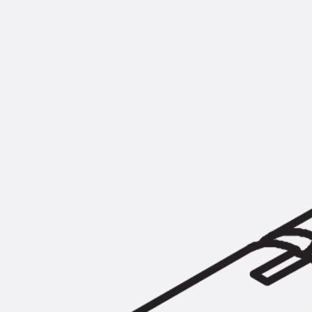
Montageschiene JM K
Montageschiene JML K, gelocht
Montageschiene JXM W, gezahn
Montageschiene JZM K, gezahnt
Montageschiene JZML K, gezahnt
Geländerbefestigungsschienen
Zurück
Geländerbefestigungs
Geländerbefestigungsschiene J
Spezialschrauben
Zurück
Spezialschrauben
Hakenkopfschraube JA
Hakenkopfschraube JB
Sollbruchschraube JB-SB
Hakenkopfschraube JC
Hammerkopfschraube JD
Hammerkopfschraube JG