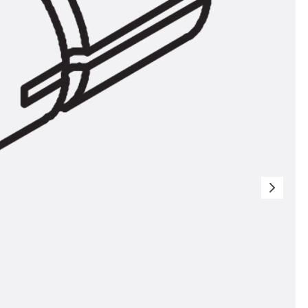
n
nen