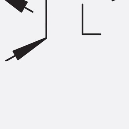
Injektionsschläuche Zubehör
Injektionsschläuche Sets
Befestigung
Zurück
Befestigung
Ankerschienen
Zurück
Ankerschienen
Ankerschiene JSA K
Ankerschiene JTA W
Ankerschiene JTA K
Ankerschiene JTA RT W
Ankerschiene JTA RF W
Ankerschiene JXA W, gezahnt
Ankerschiene JXA PC W, gezahnt
Ankerschiene JZA K, gezahnt
Montageschienen
Zurück
Montageschienen
Montageschiene JM W