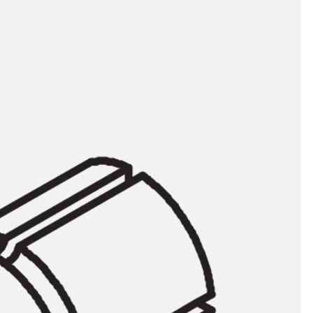
t
 & gelocht
schienen
GB