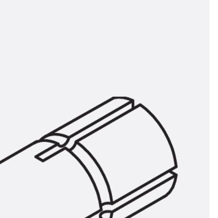
n
ysteme