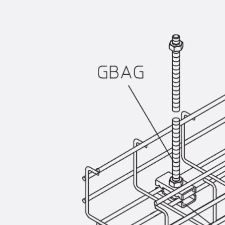
Querkraftbewehrung
Zurück
Querkraftbewehrung
Querkraftbewehrung JDA-S
Rückbiegeanschlüsse
Zurück
Rückbiegeanschlüsse
FERBOX®
Anschlussabdichtung
GFK-Bewehrung
Zurück
GFK-Bewehrung
FIBERNOX® V-ROD
Edelstahlbewehrung
Zurück
Edelstahlbewehrung
Nichtrostender Betonstahl
Mauerwerksbewehrung
Zurück
Mauerwerksbewehrun
GRIPRIP®
Bewehrungszubehör