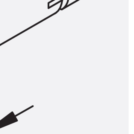
ör
ng