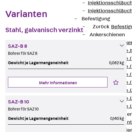
Injektionsschläuc
Injektionsschläuc
Varianten
Befestigung
Zurück
Befestig
Stahl, galvanisch verzinkt
Ankerschienen
Zurück
Anke
SAZ-B 8
Ankerschiene J
Bohrer für SAZ 8
Ankerschiene 
Gewicht je Lagermengeneinheit
0,082 kg
Ankerschiene J
Ankerschiene J
Ankerschiene J
Mehr Informationen
Ankerschiene J
Ankerschiene J
SAZ-B 10
Ankerschiene J
Bohrer für SAZ 10
Montageschiene
Gewicht je Lagermengeneinheit
0,140 kg
Zurück
Mont
Montageschie