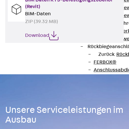
BIM Daten KTS-Befestigungszubehör
Durchstanzbe
(Revit)
Durchstanzbew
BIM-Daten
Durchstanzbe
ZIP (39.32 MB)
Querkraftbeweh
Zurück
Quer
Download
Querkraftbewe
Rückbiegeanschl
Zurück
Rück
FERBOX®
Anschlussabdi
GFK-Bewehrung
Zurück
GFK-
FIBERNOX® V
Edelstahlbewehr
Unsere Serviceleistungen im
Zurück
Edel
Nichtrostender
Ausbau
Mauerwerksbew