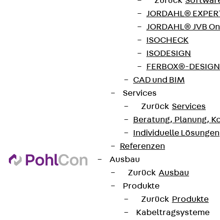
Zurück
Softwar
AGB
JORDAHL® EXPERT
Cookie-Einstellungen
JORDAHL® JVB Onl
Hinweisgebersystem
ISOCHECK
ISODESIGN
Datenschutz
FERBOX®-DESIGN 
Impressum
CAD und BIM
Services
Zurück
Services
Beratung, Planung, K
Individuelle Lösungen
Referenzen
Ausbau
Zurück
Ausbau
Produkte
Zurück
Produkte
Kabeltragsysteme