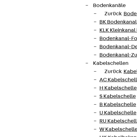
Bodenkanäle
Zurück
Bode
BK Bodenkanal
KLK Kleinkanal 
Bodenkanal-Fo
Bodenkanal-De
Bodenkanal-Z
Kabelschellen
Zurück
Kabe
AC Kabelschel
H Kabelschelle
S Kabelschelle
B Kabelschelle
U Kabelschelle
RU Kabelschel
W Kabelschell