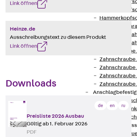
Hammerkopfsc
Link öffnen
Hammerkopfsc
Hammerkopfsc
Sollbruchschr
Heinze.de
Doppelkerbzah
Ausschreibungstext zu diesem Produkt
Doppelkerbzah
Link öffnen
Zahnschraube 
Zahnschraube 
Zahnschraube 
Zahnschraube
Downloads
Zahnschraube 
Anschlagbefesti
Zurück
Ansc
de
en
ru
Liftschachtank
Preisliste 2026 Ausbau
Liftschachtsch
Gültig ab 1. Februar 2026
Maueranschlusss
PDF
Zurück
Maue