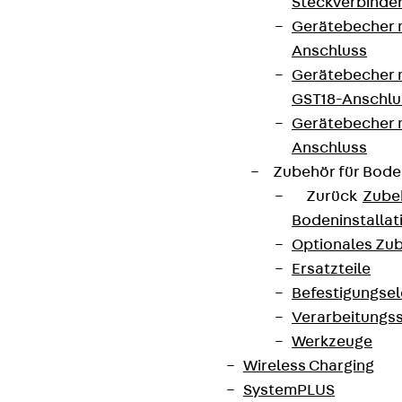
Steckverbinde
Gerätebecher 
Anschluss
Gerätebecher m
GST18-Anschlu
Gerätebecher
Anschluss
Zubehör für Bode
Zurück
Zube
Bodeninstalla
Optionales Zu
Ersatzteile
Befestigungse
Verarbeitungss
Werkzeuge
Wireless Charging
SystemPLUS