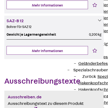
Montageschien
Mehr Informationen
Montageschien
Montageschien
SAZ-B 12
Montageschien
Bohrer für SAZ 12
Montageschien
Gewicht je Lagermengeneinheit
0,200 kg
gelocht
Geländerbefesti
Zurück
Mehr Informationen
Geländerbefes
Geländerbefes
Spezialschraube
Zurück
Spez
Ausschreibungstexte
Hakenkopfschr
Hakenkopfschr
Sollbruchschr
Ausschreiben.de
Hakenkopfschr
Ausschreibungstext zu diesem Produkt