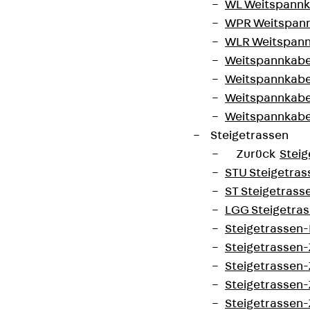
WL Weitspannka
WPR Weitspann
WLR Weitspann
Weitspannkabel
Weitspannkabe
Weitspannkabe
Weitspannkab
Steigetrassen
Zurück
Steig
STU Steigetrass
ST Steigetrasse
LGG Steigetrass
Steigetrassen
Steigetrassen
Steigetrassen
Steigetrassen
Steigetrassen-