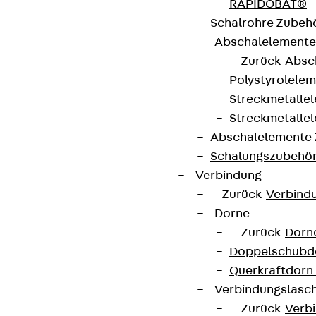
RAPIDOBAT®
+49 30 68283-04
Schalrohre Zubeh
Abschalelement
Zurück
Absc
Polystyrolele
Streckmetalle
Streckmetalle
Newsletter
Abschalelemente
Schalungszubehö
Wir informieren regelmäßig zu
Verbindung
Produktneuheiten, Referenzen und aktuellen
Zurück
Verbind
Themen.
Dorne
Zurück
Dorn
Jetzt anmelden
Doppelschubd
Querkraftdorn
Verbindungslasc
Zurück
Verb