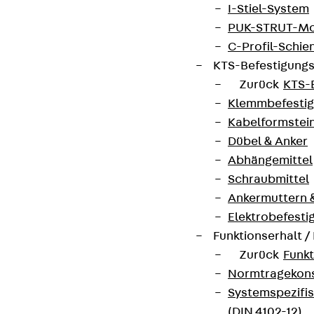
I-Stiel-System
PUK-STRUT-Mo
C-Profil-Schie
KTS-Befestigung
Zurück
KTS-
Klemmbefesti
Kabelformstei
Dübel & Anker
Abhängemittel
Schraubmittel
Ankermuttern 
Elektrobefesti
Funktionserhalt 
Zurück
Funkt
Normtragekonst
Systemspezifis
(DIN 4102-12)