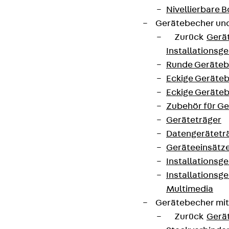
Nivellierbare
Gerätebecher und
Zurück
Gerä
Installationsg
Runde Geräteb
Eckige Geräte
Eckige Geräte
Zubehör für G
Geräteträger
Datengerätetr
Geräteeinsätz
Installationsg
Installationsg
Multimedia
Gerätebecher mi
Zurück
Gerä