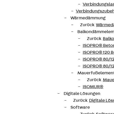
Connect
Verbindungsla
Verbindungszube
Wärmedämmung
Zurück
Wärmed
Balkondämmele
Zurück
Balk
ISOPRO® Beto
ISOPRO® 120 B
ISOPRO® 80/12
ISOPRO® 80/12
Mauerfußelemen
Zurück
Maue
Partner von Anfang bis Zukunft.
ISOMUR®
Digitale Lösungen
Zurück
Digitale Lö
Software