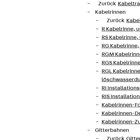
Zurück
Kabeltr
Kabelrinnen
Zurück
Kabe
R Kabelrinne, 
RS Kabelrinne,
RG Kabelrinne,
RGM Kabelrinne
RGS Kabelrinne
RGL Kabelrinne
löschwasserdu
RI Installation
RIS Installatio
Kabelrinnen-Fo
Kabelrinnen-D
Kabelrinnen-Z
Gitterbahnen
Zurück
Gitt