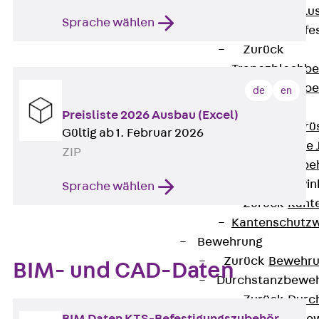
Maueranschlus
Sprache wählen
Trapezblechbefe
Zurück
Trapezblechbe
Trapezblechbe
de
en
Gerüstschuhe
Preisliste 2026 Ausbau (Excel)
Zurück
Gerü
Gültig ab 1. Februar 2026
Gerüstschuhe 
ZIP
Befestigungszube
Kantenschutzwin
Sprache wählen
Zurück
Kant
Kantenschutzw
Bewehrung
Zurück
Bewehr
BIM- und CAD-Daten
Durchstanzbewe
Zurück
Durc