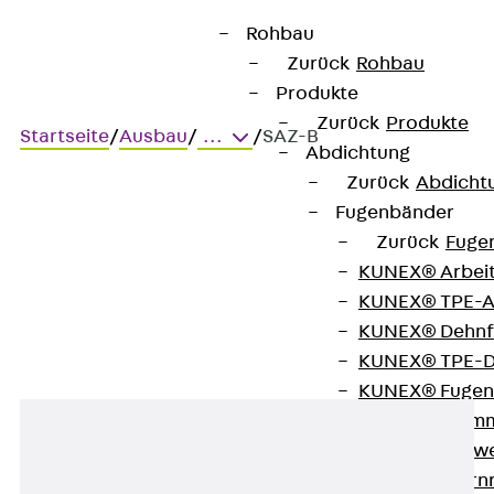
Rohbau
Zurück
Rohbau
Produkte
Zurück
Produkte
Startseite
/
Ausbau
/
...
/
SAZ-B
Abdichtung
Zurück
Abdicht
Fugenbänder
SAZ-B
Zurück
Fuge
KUNEX® Arbei
Stahlbetonbohrer
KUNEX® TPE-A
KUNEX® Dehnf
KUNEX® TPE-D
KUNEX® Fugen
KUNEX® Klem
KUNEX® Schwe
KUNEX® Stern