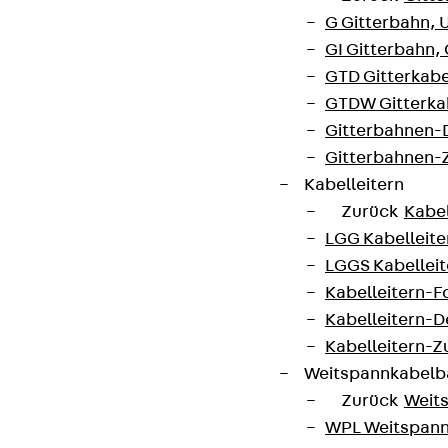
G Gitterbahn, 
GI Gitterbahn,
GTD Gitterkabe
GTDW Gitterkab
Gitterbahnen-
Gitterbahnen-
Kabelleitern
Zurück
Kabel
LGG Kabelleiter
LGGS Kabelleite
Kabelleitern-F
Kabelleitern-D
Kabelleitern-
Weitspannkabel
Zurück
Weit
WPL Weitspann