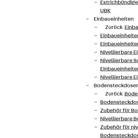
Estrichbündig
UBK
Einbaueinheiten
Zurück
Einba
Einbaueinheite
Einbaueinheite
Nivellierbare 
Nivellierbare 
Einbaueinheite
Nivellierbare E
Bodensteckdose
Zurück
Bode
Bodensteckdo
Zubehör für B
Nivellierbare
Zubehör für niv
Bodensteckdo