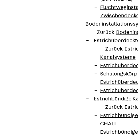
Fluchtweginsta
Zwischendecke
Bodeninstallations
Zurück
Bodenin
Estrichüberdeck
Zurück
Estr
Kanalsysteme
Estrichüberde
Schalungskörp
Estrichüberde
Estrichüberde
Estrichbündige 
Zurück
Estr
Estrichbündig
CHALI
Estrichbündig