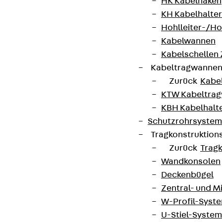
HK Kabelhaken
KH Kabelhalter
Hohlleiter-/H
Kabelwannen
Kabelschellen
Kabeltragwanne
Zurück
Kabe
KTW Kabeltra
KBH Kabelhalt
Schutzrohrsyste
Tragkonstruktio
Zurück
Trag
Wandkonsolen
Deckenbügel
Zentral- und 
W-Profil-Syst
U-Stiel-System