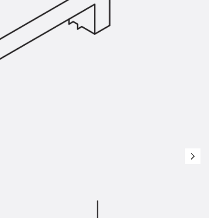
ngsschienen
e JTB
L