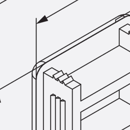
SECUFLEX®
Frischbetonverbundsysteme Zubeh
Rohrdurchführungen
Zurück
Rohrdurchführungen
PENTAFLEX® Transwand
PENTAFLEX® Futterrohr
PENTAFLEX® Bodendurchführu
PENTAFLEX® Bodenablauf
Rohrdurchführungen Zubehör
Quellbänder
Zurück
Quellbänder
SWELLFLEX®
Quellbänder Zubehör
Injektionsschläuche
Zurück
Injektionsschläuche
PLURAFLEX®