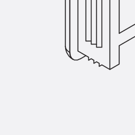
Zurück
Trapezblechbefestigu
Trapezblechbefestigungsschien
Gerüstschuhe
Zurück
Gerüstschuhe
Gerüstschuhe JG
Befestigungszubehör
Kantenschutzwinkel
Zurück
Kantenschutzwinkel
Kantenschutzwinkel JKW
Bewehrung
Zurück
Bewehrung
Durchstanzbewehrung
Zurück
Durchstanzbewehrung
Durchstanzbewehrung JDA
Durchstanzbewehrung JDA-FT-K
Durchstanzbewehrung Zubehör