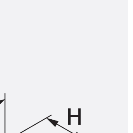
n
ysteme