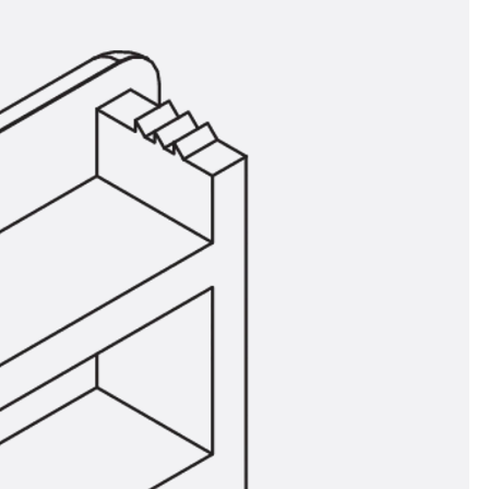
n
nen