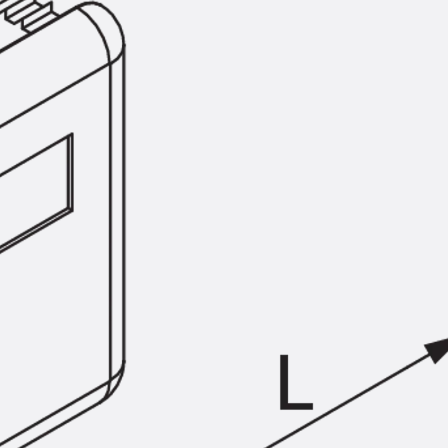
KUNEX® Mauerkragen
KUNEX® ABS Abschalelemente
Fugenbänder Zubehör
Fugenbleche
Zurück
Fugenbleche
PENTAFLEX KB®
PENTAFLEX KB® Agrar
PENTAFLEX® FBA
PENTAFLEX® ABS
PENTAFLEX® OBS
PENTAFLEX® FTS
PENTAFLEX® STK
PENTAFLEX® OPTI-Mauerstärke
PENTAFLEX® Modul
Fugenbleche Zubehör
Frischbetonverbundsysteme
Zurück
Frischbetonverbunds