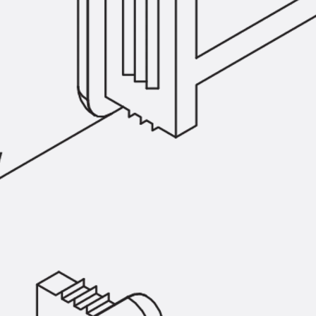
Injektionsschläuche Zubehör
Injektionsschläuche Sets
Befestigung
Zurück
Befestigung
Ankerschienen
Zurück
Ankerschienen
Ankerschiene JSA K
Ankerschiene JTA W
Ankerschiene JTA K
Ankerschiene JTA RT W
Ankerschiene JTA RF W
Ankerschiene JXA W, gezahnt
Ankerschiene JXA PC W, gezahnt
Ankerschiene JZA K, gezahnt
Montageschienen
Zurück
Montageschienen
Montageschiene JM W