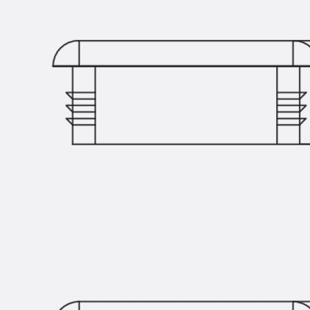
Querkraftbewehrung
Zurück
Querkraftbewehrung
Querkraftbewehrung JDA-S
Rückbiegeanschlüsse
Zurück
Rückbiegeanschlüsse
FERBOX®
Anschlussabdichtung
GFK-Bewehrung
Zurück
GFK-Bewehrung
FIBERNOX® V-ROD
Edelstahlbewehrung
Zurück
Edelstahlbewehrung
Nichtrostender Betonstahl
Mauerwerksbewehrung
Zurück
Mauerwerksbewehrun
GRIPRIP®
Bewehrungszubehör