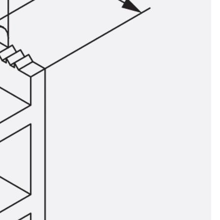
ör
ng