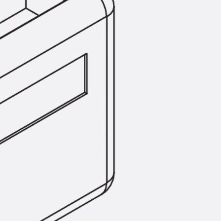
Montageschiene JM K
Montageschiene JML K, gelocht
Montageschiene JXM W, gezahn
Montageschiene JZM K, gezahnt
Montageschiene JZML K, gezahnt
Geländerbefestigungsschienen
Zurück
Geländerbefestigungs
Geländerbefestigungsschiene J
Spezialschrauben
Zurück
Spezialschrauben
Hakenkopfschraube JA
Hakenkopfschraube JB
Sollbruchschraube JB-SB
Hakenkopfschraube JC
Hammerkopfschraube JD
Hammerkopfschraube JG