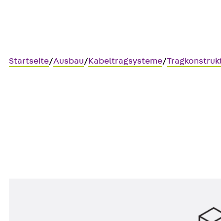
Startseite
/
Ausbau
/
Kabeltragsysteme
/
Tragkonstruk
SAI 41
Schutzkappe, weiß/schwarz