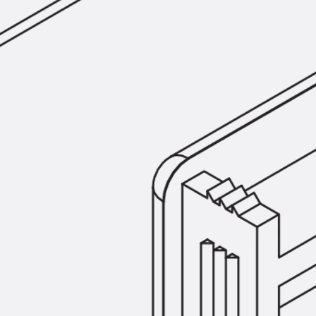
Hammerkopfschraube JH
Sollbruchschraube JH-SB
Doppelkerbzahnschraube JKB
Doppelkerbzahnschraube JKC
Zahnschraube JXB
Zahnschraube JXD
Zahnschraube JXE
Zahnschraube JXH
Zahnschraube JZS
Anschlagbefestigungen
Zurück
Anschlagbefestigunge
Liftschachtanker JLF
Liftschachtschlinge JLS
Maueranschlussschienen
Zurück
Maueranschlussschie
Maueranschlussschiene KT
Trapezblechbefestigungsschienen