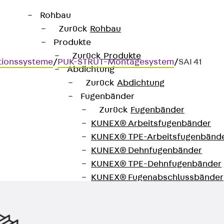
Rohbau
Zurück
Rohbau
Produkte
Zurück
Produkte
tionssysteme
/
PUK-STRUT-Montagesystem
/
SAI 41
Abdichtung
Zurück
Abdichtung
Fugenbänder
Zurück
Fugenbänder
KUNEX® Arbeitsfugenbänder
KUNEX® TPE-Arbeitsfugenbänd
KUNEX® Dehnfugenbänder
KUNEX® TPE-Dehnfugenbänder
KUNEX® Fugenabschlussbänder
KUNEX® Klemmfugenband
KUNEX® Schweißkonstruktionen
KUNEX® Sternrohr