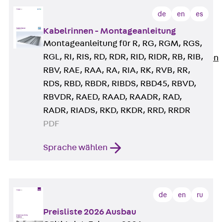
Newsletter
de
en
es
Presse
Kabelrinnen - Montageanleitung
Karriere
Montageanleitung für R, RG, RGM, RGS,
Zurück
Karriere
RGL, RI, RIS, RD, RDR, RID, RIDR, RB, RIB,
Stellenausschreibungen
RBV, RAE, RAA, RA, RIA, RK, RVB, RR,
Unsere Standorte
RDS, RBD, RBDR, RIBDS, RBD45, RBVD,
Benefits
RBVDR, RAED, RAAD, RAADR, RAD,
RADR, RIADS, RKD, RKDR, RRD, RRDR
PDF
Sprache wählen
de
en
ru
Preisliste 2026 Ausbau