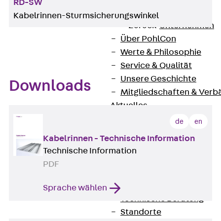
RD-SW
Unternehmen
Kabelrinnen-Sturmsicherungswinkel
Zurück
Unternehmen
Über PohlCon
Werte & Philosophie
Service & Qualität
Unsere Geschichte
Downloads
Mitgliedschaften & Verb
Aktuelles
Zurück
Aktuelles
de
en
News
Kabelrinnen - Technische Information
Events
Technische Information
Kontakt
PDF
Zurück
Kontakt
Ansprechpersonen
Sprache wählen
Technische Beratung
Standorte