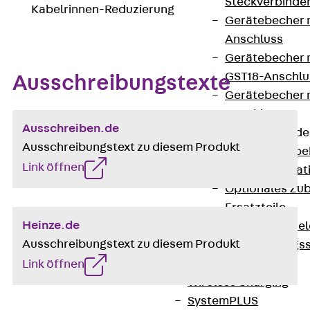
Steckverbinde
Kabelrinnen-Reduzierung
Gerätebecher 
Anschluss
Gerätebecher m
GST18-Anschlu
Ausschreibungstexte
Gerätebecher
Anschluss
Ausschreiben.de
Zubehör für Bode
Ausschreibungstext zu diesem Produkt
Zurück
Zube
Link öffnen
Bodeninstalla
Optionales Zu
Ersatzteile
Heinze.de
Befestigungse
Ausschreibungstext zu diesem Produkt
Verarbeitungss
Werkzeuge
Link öffnen
Wireless Charging
SystemPLUS