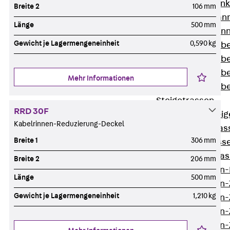
WL Weitspannka
Breite 2
106 mm
WPR Weitspann
Länge
500 mm
WLR Weitspann
Gewicht je Lagermengeneinheit
0,590 kg
Weitspannkabel
Weitspannkabe
Weitspannkabe
Mehr Informationen
Weitspannkab
Steigetrassen
RRD 30F
Zurück
Steig
Kabelrinnen-Reduzierung-Deckel
STU Steigetrass
Breite 1
306 mm
ST Steigetrasse
LGG Steigetrass
Breite 2
206 mm
Steigetrassen
Länge
500 mm
Steigetrassen
Gewicht je Lagermengeneinheit
1,210 kg
Steigetrassen
Steigetrassen
Steigetrassen-