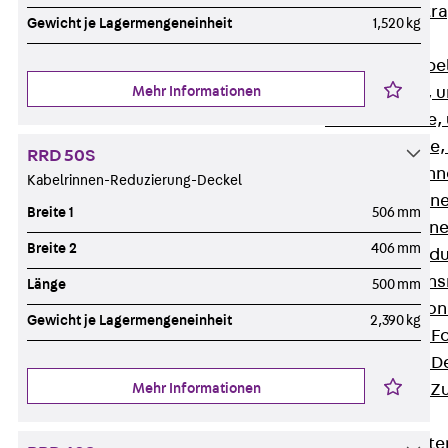
Zurück
Kabeltr
Gewicht je Lagermengeneinheit
1,520 kg
Kabelrinnen
Zurück
Kabe
Mehr Informationen
R Kabelrinne, 
RS Kabelrinne,
RG Kabelrinne,
RRD 50S
RGM Kabelrinne
Kabelrinnen-Reduzierung-Deckel
RGS Kabelrinne
Breite 1
506 mm
RGL Kabelrinne
Breite 2
406 mm
löschwasserdu
RI Installation
Länge
500 mm
RIS Installatio
Gewicht je Lagermengeneinheit
2,390 kg
Kabelrinnen-Fo
Kabelrinnen-D
Mehr Informationen
Kabelrinnen-Z
Gitterbahnen
Zurück
Gitt