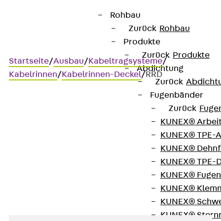
Rohbau
Zurück
Rohbau
Produkte
Zurück
Produkte
Startseite
/
Ausbau
/
Kabeltragsysteme
/
Abdichtung
Kabelrinnen
/
Kabelrinnen-Deckel
/
RRD
Zurück
Abdicht
Fugenbänder
Zurück
Fuge
RRD
KUNEX® Arbei
KUNEX® TPE-A
Kabelrinnen-Reduzierung-
KUNEX® Dehnf
KUNEX® TPE-D
Deckel
KUNEX® Fugen
KUNEX® Klem
KUNEX® Schwe
KUNEX® Stern