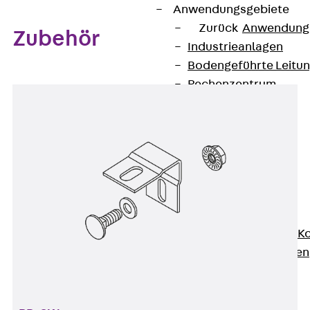
Anwendungsgebiete
Zurück
Anwendung
Zubehör
Industrieanlagen
Bodengeführte Leitu
Rechenzentrum
Tunnel
Funktionserhalt
Dachflächen
Services
Zurück
Services
CAD und BIM
Montage
Beratung, Planung, K
Individuelle Lösungen
Referenzen
Referenzen
Downloads