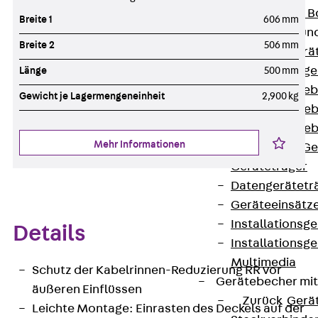
Nivellierbare
Breite 1
606 mm
Gerätebecher und
Breite 2
506 mm
Zurück
Gerä
Installationsg
Länge
500 mm
Runde Geräteb
Gewicht je Lagermengeneinheit
2,900 kg
Eckige Geräte
Eckige Geräte
Mehr Informationen
Zubehör für G
Geräteträger
Datengerätetr
Geräteeinsätz
Installationsg
Details
Installationsg
Multimedia
Schutz der Kabelrinnen-Reduzierung RR vor
Gerätebecher mi
äußeren Einflüssen
Zurück
Gerä
Leichte Montage: Einrasten des Deckels auf der