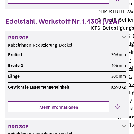
I-Stiel-System
PUK-STRUT-Mo
C-Profil-Schie
Edelstahl, Werkstoff Nr. 1.4301 (V2A)
KTS-Befestigung
Zurück
KTS-
RRD 20E
Klemmbefesti
Kabelrinnen-Reduzierung-Deckel
Kabelformstei
Breite 1
206 mm
Dübel & Anker
Breite 2
106 mm
Abhängemittel
Schraubmittel
Länge
500 mm
Ankermuttern 
Gewicht je Lagermengeneinheit
0,590 kg
Elektrobefesti
Funktionserhalt 
Mehr Informationen
Zurück
Funkt
Normtragekonst
Systemspezifis
RRD 30E
(DIN 4102-12)