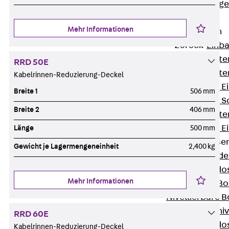
Estrichbündig
UBK
Mehr Informationen
Einbaueinheiten
Zurück
Einba
Einbaueinheite
RRD 50E
Einbaueinheite
Kabelrinnen-Reduzierung-Deckel
Nivellierbare 
Breite 1
506 mm
Nivellierbare 
Breite 2
406 mm
Einbaueinheite
Nivellierbare E
Länge
500 mm
Bodensteckdose
Gewicht je Lagermengeneinheit
2,400 kg
Zurück
Bode
Bodensteckdo
Mehr Informationen
Zubehör für B
Nivellierbare
Zubehör für niv
RRD 60E
Bodensteckdo
Kabelrinnen-Reduzierung-Deckel