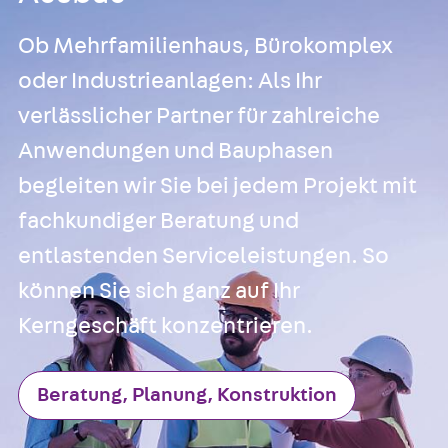
Ob Mehrfamilienhaus, Bürokomplex
oder Industrieanlagen: Als Ihr
verlässlicher Partner für zahlreiche
Anwendungen und Bauphasen
begleiten wir Sie bei jedem Projekt mit
fachkundiger Beratung und
entlastenden Serviceleistungen. So
können Sie sich ganz auf Ihr
Kerngeschäft konzentrieren.
Beratung, Planung, Konstruktion