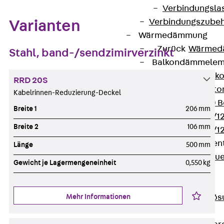
Verbindungsla
Verbindungszube
Varianten
Wärmedämmung
Zurück
Wärmed
Stahl, band-/sendzimirverzinkt
Balkondämmele
Zurück
Balk
RRD 20S
ISOPRO® Beto
Kabelrinnen-Reduzierung-Deckel
ISOPRO® 120 B
Breite 1
206 mm
ISOPRO® 80/12
Breite 2
106 mm
ISOPRO® 80/12
Mauerfußelemen
Länge
500 mm
Zurück
Maue
Gewicht je Lagermengeneinheit
0,550 kg
ISOMUR®
Digitale Lösungen
Mehr Informationen
Zurück
Digitale Lö
Software