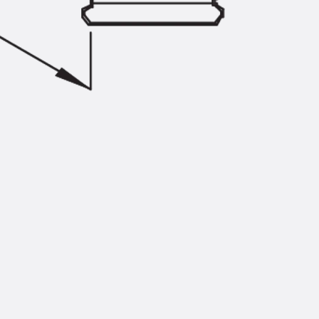
Injektionsschläuche Zubehör
Injektionsschläuche Sets
Befestigung
Zurück
Befestigung
Ankerschienen
Zurück
Ankerschienen
Ankerschiene JSA K
Ankerschiene JTA W
Ankerschiene JTA K
Ankerschiene JTA RT W
Ankerschiene JTA RF W
Ankerschiene JXA W, gezahnt
Ankerschiene JXA PC W, gezahnt
Ankerschiene JZA K, gezahnt
Montageschienen
Zurück
Montageschienen
Montageschiene JM W