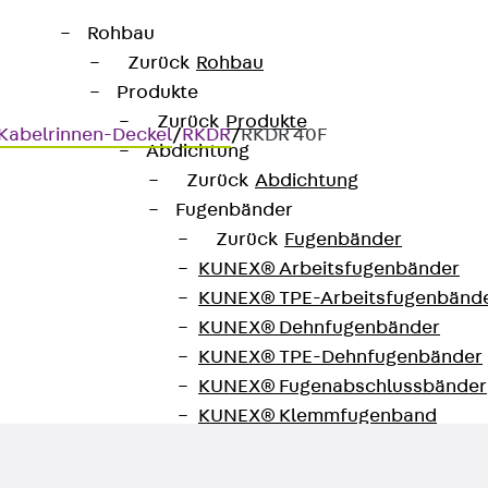
Rohbau
Zurück
Rohbau
Produkte
Zurück
Produkte
Kabelrinnen-Deckel
/
RKDR
/
RKDR 40F
Abdichtung
Zurück
Abdichtung
Fugenbänder
Zurück
Fugenbänder
el
KUNEX® Arbeitsfugenbänder
KUNEX® TPE-Arbeitsfugenbänd
 mit Drehriegeln
KUNEX® Dehnfugenbänder
KUNEX® TPE-Dehnfugenbänder
KUNEX® Fugenabschlussbänder
KUNEX® Klemmfugenband
KUNEX® Schweißkonstruktionen
KUNEX® Sternrohr