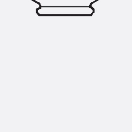
Zurück
Trapezblechbefestigu
Trapezblechbefestigungsschien
Gerüstschuhe
Zurück
Gerüstschuhe
Gerüstschuhe JG
Befestigungszubehör
Kantenschutzwinkel
Zurück
Kantenschutzwinkel
Kantenschutzwinkel JKW
Bewehrung
Zurück
Bewehrung
Durchstanzbewehrung
Zurück
Durchstanzbewehrung
Durchstanzbewehrung JDA
Durchstanzbewehrung JDA-FT-K
Durchstanzbewehrung Zubehör