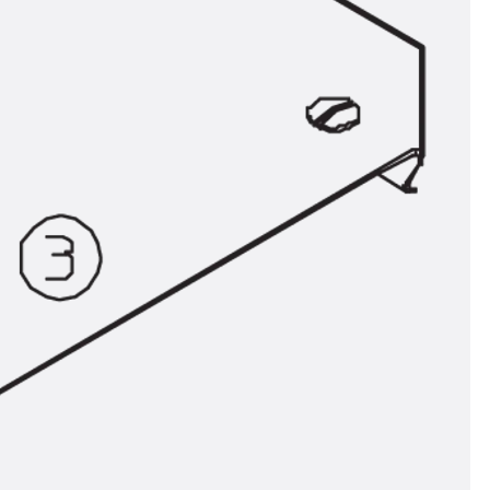
ör
ng