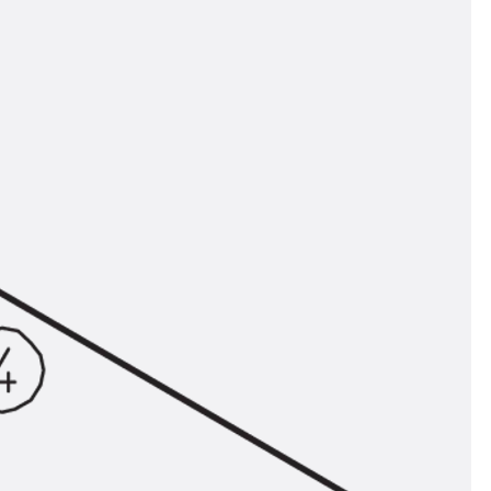
n
ysteme