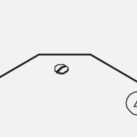
KUNEX® Mauerkragen
KUNEX® ABS Abschalelemente
Fugenbänder Zubehör
Fugenbleche
Zurück
Fugenbleche
PENTAFLEX KB®
PENTAFLEX KB® Agrar
PENTAFLEX® FBA
PENTAFLEX® ABS
PENTAFLEX® OBS
PENTAFLEX® FTS
PENTAFLEX® STK
PENTAFLEX® OPTI-Mauerstärke
PENTAFLEX® Modul
Fugenbleche Zubehör
Frischbetonverbundsysteme
Zurück
Frischbetonverbunds