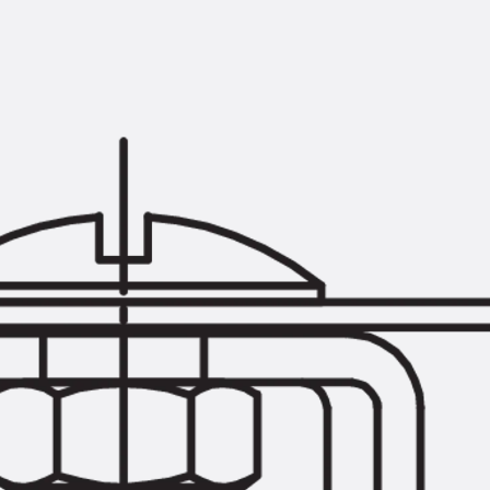
Querkraftbewehrung
Zurück
Querkraftbewehrung
Querkraftbewehrung JDA-S
Rückbiegeanschlüsse
Zurück
Rückbiegeanschlüsse
FERBOX®
Anschlussabdichtung
GFK-Bewehrung
Zurück
GFK-Bewehrung
FIBERNOX® V-ROD
Edelstahlbewehrung
Zurück
Edelstahlbewehrung
Nichtrostender Betonstahl
Mauerwerksbewehrung
Zurück
Mauerwerksbewehrun
GRIPRIP®
Bewehrungszubehör