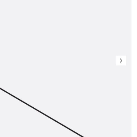
t
 & gelocht
schienen
GB