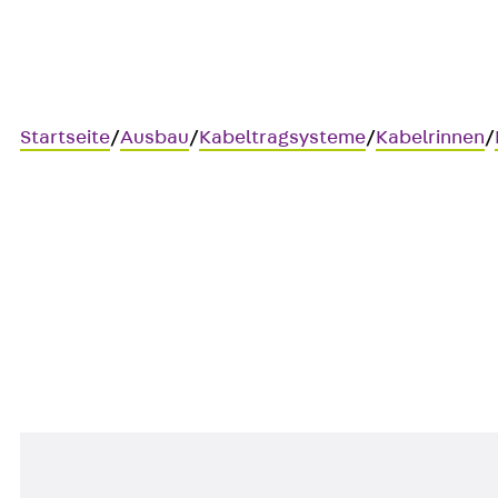
Startseite
/
Ausbau
/
Kabeltragsysteme
/
Kabelrinnen
/
Art.-Nr. RKDR 40F
Kabelrinnen-Kreuzung-Deck
Kabelrinnen-Kreuzung-Deckel