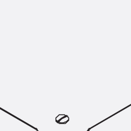
SECUFLEX®
Frischbetonverbundsysteme Zubeh
Rohrdurchführungen
Zurück
Rohrdurchführungen
PENTAFLEX® Transwand
PENTAFLEX® Futterrohr
PENTAFLEX® Bodendurchführu
PENTAFLEX® Bodenablauf
Rohrdurchführungen Zubehör
Quellbänder
Zurück
Quellbänder
SWELLFLEX®
Quellbänder Zubehör
Injektionsschläuche
Zurück
Injektionsschläuche
PLURAFLEX®