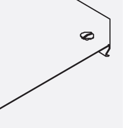
n
nen