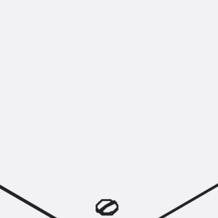
Hammerkopfschraube JH
Sollbruchschraube JH-SB
Doppelkerbzahnschraube JKB
Doppelkerbzahnschraube JKC
Zahnschraube JXB
Zahnschraube JXD
Zahnschraube JXE
Zahnschraube JXH
Zahnschraube JZS
Anschlagbefestigungen
Zurück
Anschlagbefestigunge
Liftschachtanker JLF
Liftschachtschlinge JLS
Maueranschlussschienen
Zurück
Maueranschlussschie
Maueranschlussschiene KT
Trapezblechbefestigungsschienen