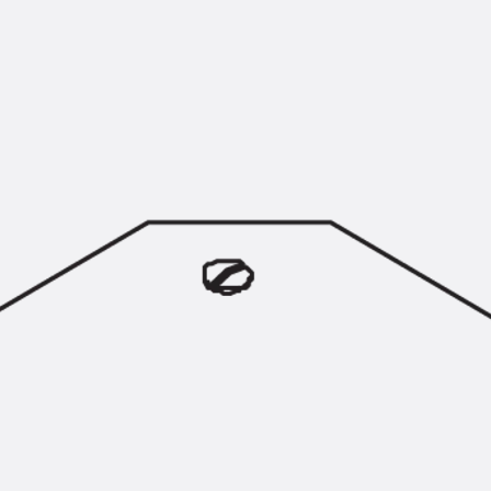
Montageschiene JM K
Montageschiene JML K, gelocht
Montageschiene JXM W, gezahn
Montageschiene JZM K, gezahnt
Montageschiene JZML K, gezahnt
Geländerbefestigungsschienen
Zurück
Geländerbefestigungs
Geländerbefestigungsschiene J
Spezialschrauben
Zurück
Spezialschrauben
Hakenkopfschraube JA
Hakenkopfschraube JB
Sollbruchschraube JB-SB
Hakenkopfschraube JC
Hammerkopfschraube JD
Hammerkopfschraube JG