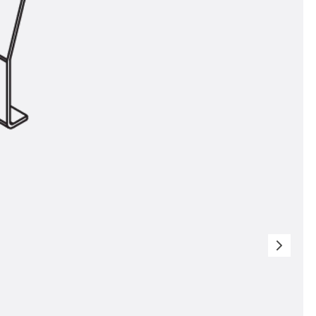
ngsschienen
e JTB
L