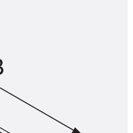
n
ysteme