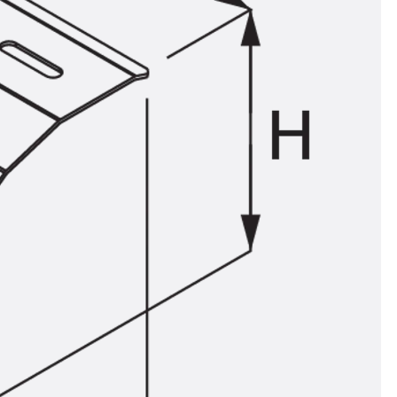
ör
ng