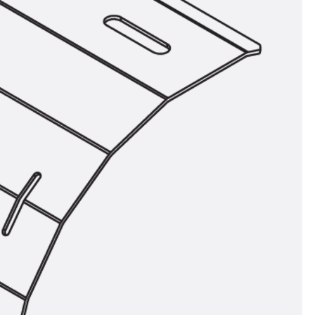
n
nen