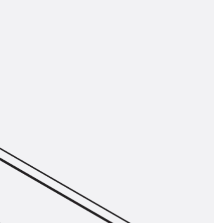
t
 & gelocht
schienen
GB