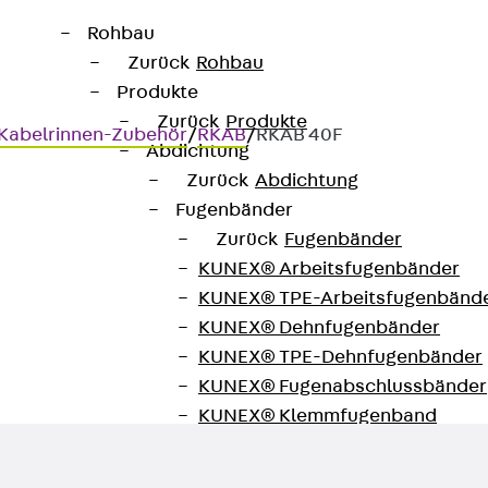
Rohbau
Zurück
Rohbau
Produkte
Zurück
Produkte
Kabelrinnen-Zubehör
/
RKAB
/
RKAB 40F
Abdichtung
Zurück
Abdichtung
Fugenbänder
Zurück
Fugenbänder
KUNEX® Arbeitsfugenbänder
KUNEX® TPE-Arbeitsfugenbänd
KUNEX® Dehnfugenbänder
KUNEX® TPE-Dehnfugenbänder
KUNEX® Fugenabschlussbänder
KUNEX® Klemmfugenband
KUNEX® Schweißkonstruktionen
KUNEX® Sternrohr