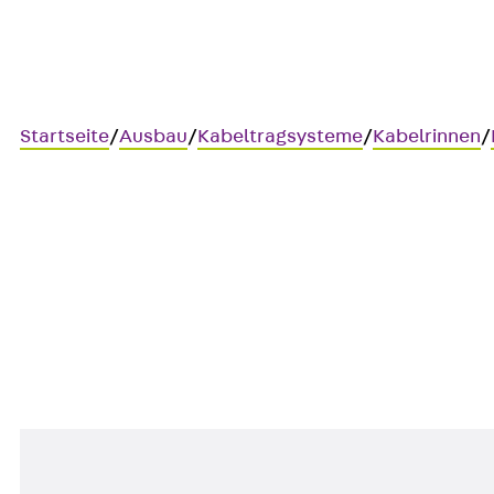
Startseite
/
Ausbau
/
Kabeltragsysteme
/
Kabelrinnen
/
Art.-Nr. RKAB 40F
Kabelabgangsblech
Kabelrinnen-Abgangsblech