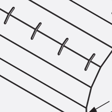
SECUFLEX®
Frischbetonverbundsysteme Zubeh
Rohrdurchführungen
Zurück
Rohrdurchführungen
PENTAFLEX® Transwand
PENTAFLEX® Futterrohr
PENTAFLEX® Bodendurchführu
PENTAFLEX® Bodenablauf
Rohrdurchführungen Zubehör
Quellbänder
Zurück
Quellbänder
SWELLFLEX®
Quellbänder Zubehör
Injektionsschläuche
Zurück
Injektionsschläuche
PLURAFLEX®