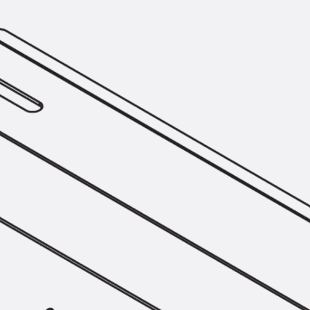
Montageschiene JM K
Montageschiene JML K, gelocht
Montageschiene JXM W, gezahn
Montageschiene JZM K, gezahnt
Montageschiene JZML K, gezahnt
Geländerbefestigungsschienen
Zurück
Geländerbefestigungs
Geländerbefestigungsschiene J
Spezialschrauben
Zurück
Spezialschrauben
Hakenkopfschraube JA
Hakenkopfschraube JB
Sollbruchschraube JB-SB
Hakenkopfschraube JC
Hammerkopfschraube JD
Hammerkopfschraube JG