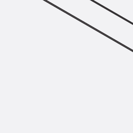
Zurück
Trapezblechbefestigu
Trapezblechbefestigungsschien
Gerüstschuhe
Zurück
Gerüstschuhe
Gerüstschuhe JG
Befestigungszubehör
Kantenschutzwinkel
Zurück
Kantenschutzwinkel
Kantenschutzwinkel JKW
Bewehrung
Zurück
Bewehrung
Durchstanzbewehrung
Zurück
Durchstanzbewehrung
Durchstanzbewehrung JDA
Durchstanzbewehrung JDA-FT-K
Durchstanzbewehrung Zubehör