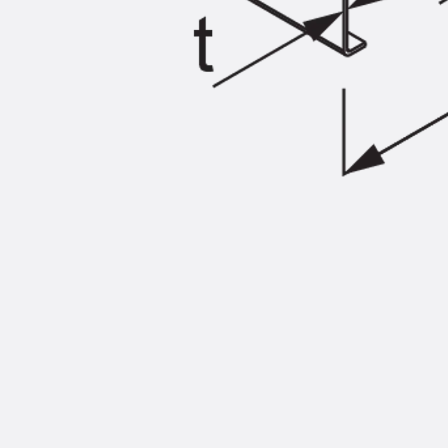
Injektionsschläuche Zubehör
Injektionsschläuche Sets
Befestigung
Zurück
Befestigung
Ankerschienen
Zurück
Ankerschienen
Ankerschiene JSA K
Ankerschiene JTA W
Ankerschiene JTA K
Ankerschiene JTA RT W
Ankerschiene JTA RF W
Ankerschiene JXA W, gezahnt
Ankerschiene JXA PC W, gezahnt
Ankerschiene JZA K, gezahnt
Montageschienen
Zurück
Montageschienen
Montageschiene JM W