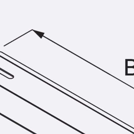
KUNEX® Mauerkragen
KUNEX® ABS Abschalelemente
Fugenbänder Zubehör
Fugenbleche
Zurück
Fugenbleche
PENTAFLEX KB®
PENTAFLEX KB® Agrar
PENTAFLEX® FBA
PENTAFLEX® ABS
PENTAFLEX® OBS
PENTAFLEX® FTS
PENTAFLEX® STK
PENTAFLEX® OPTI-Mauerstärke
PENTAFLEX® Modul
Fugenbleche Zubehör
Frischbetonverbundsysteme
Zurück
Frischbetonverbunds