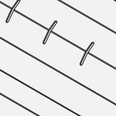
Hammerkopfschraube JH
Sollbruchschraube JH-SB
Doppelkerbzahnschraube JKB
Doppelkerbzahnschraube JKC
Zahnschraube JXB
Zahnschraube JXD
Zahnschraube JXE
Zahnschraube JXH
Zahnschraube JZS
Anschlagbefestigungen
Zurück
Anschlagbefestigunge
Liftschachtanker JLF
Liftschachtschlinge JLS
Maueranschlussschienen
Zurück
Maueranschlussschie
Maueranschlussschiene KT
Trapezblechbefestigungsschienen