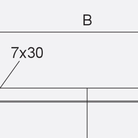
Querkraftbewehrung
Zurück
Querkraftbewehrung
Querkraftbewehrung JDA-S
Rückbiegeanschlüsse
Zurück
Rückbiegeanschlüsse
FERBOX®
Anschlussabdichtung
GFK-Bewehrung
Zurück
GFK-Bewehrung
FIBERNOX® V-ROD
Edelstahlbewehrung
Zurück
Edelstahlbewehrung
Nichtrostender Betonstahl
Mauerwerksbewehrung
Zurück
Mauerwerksbewehrun
GRIPRIP®
Bewehrungszubehör