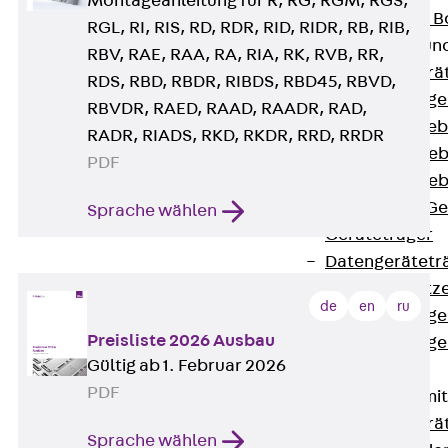
Montageanleitung für R, RG, RGM, RGS,
Nivellierbare
RGL, RI, RIS, RD, RDR, RID, RIDR, RB, RIB,
Gerätebecher und
RBV, RAE, RAA, RA, RIA, RK, RVB, RR,
Zurück
Gerä
RDS, RBD, RBDR, RIBDS, RBD45, RBVD,
Installationsg
RBVDR, RAED, RAAD, RAADR, RAD,
Runde Geräteb
RADR, RIADS, RKD, RKDR, RRD, RRDR
Eckige Geräte
PDF
Eckige Geräte
Zubehör für G
Sprache wählen
Geräteträger
Datengerätetr
Geräteeinsätz
de
en
ru
Installationsg
Preisliste 2026 Ausbau
Installationsg
Gültig ab 1. Februar 2026
Multimedia
PDF
Gerätebecher mi
Zurück
Gerä
Sprache wählen