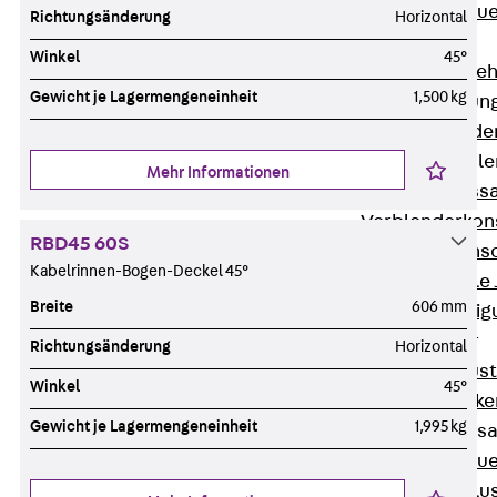
Zurück
Maue
Richtungsänderung
Horizontal
GRIPRIP®
Winkel
45°
Bewehrungszubeh
Gewicht je Lagermengeneinheit
1,500 kg
Fassadenbefestigun
Zurück
Fassade
Fassadenkonsol
Mehr Informationen
Zurück
Fass
Verblenderkon
RBD45 60S
Einmörtelkons
Kabelrinnen-Bogen-Deckel 45°
Winkelkonsole 
Breite
606 mm
Fassadenbefestig
Brüstungsanker
Richtungsänderung
Horizontal
Zurück
Brüs
Winkel
45°
Brüstungsanke
Gewicht je Lagermengeneinheit
1,995 kg
Maueranschluss
Zurück
Maue
Maueranschlu