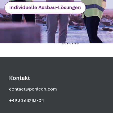
Newsletter
Individuelle Ausbau-Lösungen
Presse
Karriere
Zurück
Karriere
Stellenausschreibungen
Unsere Standorte
Benefits
Kontakt
contact@pohlcon.com
+49 30 68283-04