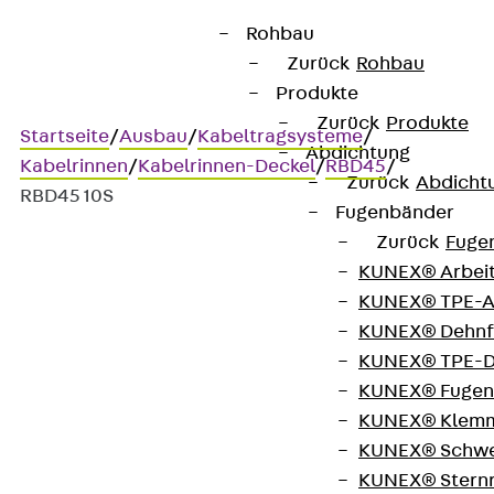
Rohbau
Zurück
Rohbau
Produkte
Zurück
Produkte
Startseite
/
Ausbau
/
Kabeltragsysteme
/
Abdichtung
Kabelrinnen
/
Kabelrinnen-Deckel
/
RBD45
/
Zurück
Abdicht
RBD45 10S
Fugenbänder
Zurück
Fuge
KUNEX® Arbei
Art.-Nr. RBD45 10S
KUNEX® TPE-A
Kabelrinnen-Bogen-Deckel
KUNEX® Dehnf
45°
KUNEX® TPE-D
KUNEX® Fugen
KUNEX® Klem
Kabelrinnen-Bogen-Deckel
KUNEX® Schwe
KUNEX® Stern