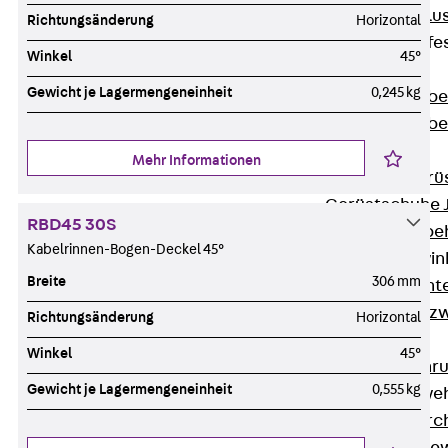
Maueranschlus
Richtungsänderung
Horizontal
Trapezblechbefe
Winkel
45°
Zurück
Gewicht je Lagermengeneinheit
0,245 kg
Trapezblechbe
Trapezblechbe
Gerüstschuhe
Mehr Informationen
Zurück
Gerü
Gerüstschuhe 
RBD45 30S
Befestigungszube
Kabelrinnen-Bogen-Deckel 45°
Kantenschutzwin
Breite
306 mm
Zurück
Kant
Kantenschutzw
Richtungsänderung
Horizontal
Bewehrung
Winkel
45°
Zurück
Bewehr
Gewicht je Lagermengeneinheit
0,555 kg
Durchstanzbewe
Zurück
Durc