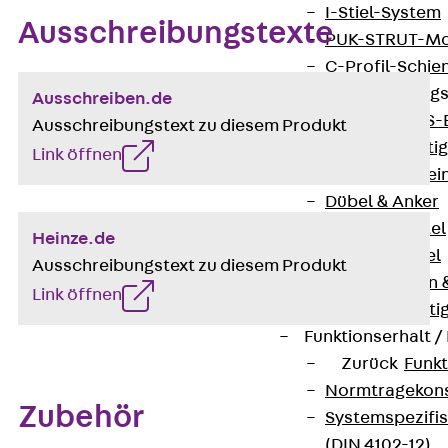
I-Stiel-System
Ausschreibungstexte
PUK-STRUT-Mo
C-Profil-Schie
KTS-Befestigung
Ausschreiben.de
Zurück
KTS-
Ausschreibungstext zu diesem Produkt
Klemmbefesti
Link öffnen
Kabelformstei
Dübel & Anker
Abhängemittel
Heinze.de
Schraubmittel
Ausschreibungstext zu diesem Produkt
Ankermuttern 
Link öffnen
Elektrobefesti
Funktionserhalt 
Zurück
Funkt
Normtragekonst
Zubehör
Systemspezifis
(DIN 4102-12)