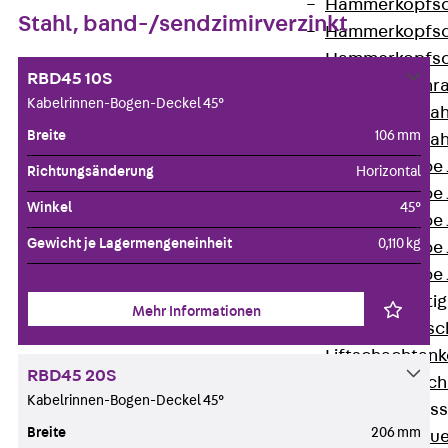
Hammerkopfsc
Stahl, band-/sendzimirverzinkt
Hammerkopfsc
Hammerkopfsc
RBD45 10S
Sollbruchschr
Kabelrinnen-Bogen-Deckel 45°
Doppelkerbzah
Breite
106 mm
Doppelkerbzah
Zahnschraube 
Richtungsänderung
Horizontal
Zahnschraube 
Winkel
45°
Zahnschraube 
Gewicht je Lagermengeneinheit
0,110 kg
Zahnschraube
Zahnschraube 
Anschlagbefesti
Mehr Informationen
Zurück
Ansc
Liftschachtank
RBD45 20S
Liftschachtsch
Kabelrinnen-Bogen-Deckel 45°
Maueranschlusss
Breite
206 mm
Zurück
Maue