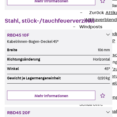
Mehr Informationen
Attika-Verblenda
Zurück
Attik
Attikaverblend
Stahl, stück-/tauchfeuerverzinkt
Windposts
Zurück
Wind
RBD45 10F
Windpost JWP
Kabelrinnen-Bogen-Deckel 45°
Schallisolation
Breite
106 mm
Zurück
Schallis
Richtungsänderung
Horizontal
Aufzugsisolierun
Winkel
45°
Zurück
Aufzu
Aufzugsisolier
Gewicht je Lagermengeneinheit
0,120 kg
Trittschalldämme
Schalung
Mehr Informationen
Zurück
Schalun
Schalrohre
Zurück
Scha
RBD45 20F