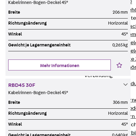
RAPIDOBAT®
Kabelrinnen-Bogen-Deckel 45°
Schalrohre Zubeh
Breite
206 mm
Abschalelement
Richtungsänderung
Horizontal
Zurück
Absc
Winkel
45°
Polystyrolele
Streckmetalle
Gewicht je Lagermengeneinheit
0,265 kg
Streckmetalle
Abschalelemente
Mehr Informationen
Schalungszubehö
Verbindung
Zurück
Verbind
RBD45 30F
Dorne
Kabelrinnen-Bogen-Deckel 45°
Zurück
Dorn
Breite
306 mm
Doppelschubd
Richtungsänderung
Horizontal
Querkraftdorn
Winkel
45°
Verbindungslasc
Zurück
Verb
Gewicht je Lagermengeneinheit
0,640 kg