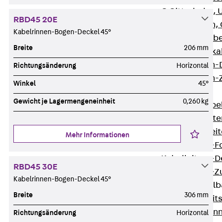
G Gitterbahn, 
RBD45 20E
GI Gitterbahn,
Kabelrinnen-Bogen-Deckel 45°
GTD Gitterkabe
Breite
206 mm
GTDW Gitterkab
Gitterbahnen-
Richtungsänderung
Horizontal
Gitterbahnen-
Winkel
45°
Kabelleitern
Gewicht je Lagermengeneinheit
0,260 kg
Zurück
Kabel
LGG Kabelleiter
LGGS Kabelleite
Mehr Informationen
Kabelleitern-F
Kabelleitern-D
RBD45 30E
Kabelleitern-
Kabelrinnen-Bogen-Deckel 45°
Weitspannkabel
Breite
306 mm
Zurück
Weit
WPL Weitspann
Richtungsänderung
Horizontal