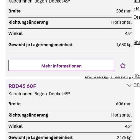
Zurück
Softwar
Kabelrinnen-Bogen-Deckel 45°
JORDAHL® EXPERT
Breite
506 mm
JORDAHL® JVB Onl
Richtungsänderung
Horizontal
ISOCHECK
Winkel
45°
ISODESIGN
FERBOX®-DESIGN 
Gewicht je Lagermengeneinheit
1,630 kg
CAD und BIM
Services
Mehr Informationen
Zurück
Services
Beratung, Planung, K
Individuelle Lösungen
RBD45 60F
Referenzen
Kabelrinnen-Bogen-Deckel 45°
Ausbau
Breite
606 mm
Zurück
Ausbau
Richtungsänderung
Horizontal
Produkte
Winkel
45°
Zurück
Produkte
Kabeltragsysteme
Gewicht je Lagermengeneinheit
2,175 kg