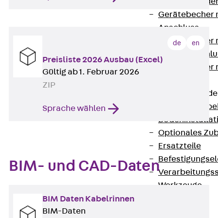
Steckverbinde
Gerätebecher 
Anschluss
Gerätebecher m
de
en
GST18-Anschlu
Preisliste 2026 Ausbau (Excel)
Gerätebecher
Gültig ab 1. Februar 2026
Anschluss
ZIP
Zubehör für Bode
Zurück
Zube
Sprache wählen
Bodeninstalla
Optionales Zu
Ersatzteile
Befestigungse
BIM- und CAD-Daten
Verarbeitungss
Werkzeuge
Wireless Charging
BIM Daten Kabelrinnen
BIM-Daten
SystemPLUS