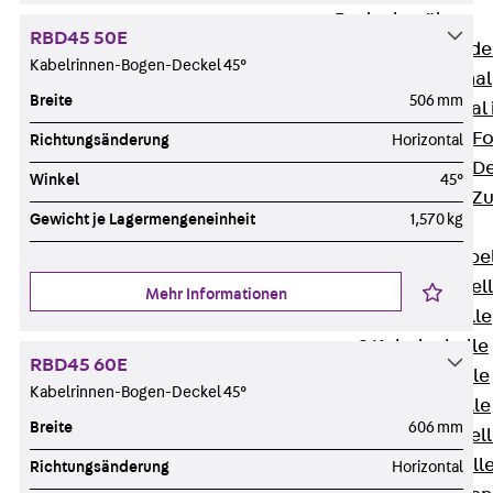
Bodenkanäle
RBD45 50E
Zurück
Bode
Kabelrinnen-Bogen-Deckel 45°
BK Bodenkanal
Breite
506 mm
KLK Kleinkanal 
Bodenkanal-Fo
Richtungsänderung
Horizontal
Bodenkanal-De
Winkel
45°
Bodenkanal-Z
Gewicht je Lagermengeneinheit
1,570 kg
Kabelschellen
Zurück
Kabe
AC Kabelschel
Mehr Informationen
H Kabelschelle
S Kabelschelle
RBD45 60E
B Kabelschelle
Kabelrinnen-Bogen-Deckel 45°
U Kabelschelle
Breite
606 mm
RU Kabelschel
W Kabelschell
Richtungsänderung
Horizontal