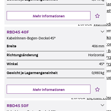
Verbindungsla
Verbindungszube
Mehr Informationen
Wärmedämmung
Zurück
Wärmed
Balkondämmele
RBD45 40F
Zurück
Balk
Kabelrinnen-Bogen-Deckel 45°
ISOPRO® Beto
Breite
406 mm
ISOPRO® 120 B
Richtungsänderung
Horizontal
ISOPRO® 80/12
Winkel
45°
ISOPRO® 80/12
Mauerfußelemen
Gewicht je Lagermengeneinheit
0,980 kg
Zurück
Maue
ISOMUR®
Mehr Informationen
Digitale Lösungen
Zurück
Digitale Lö
Software
RBD45 50F