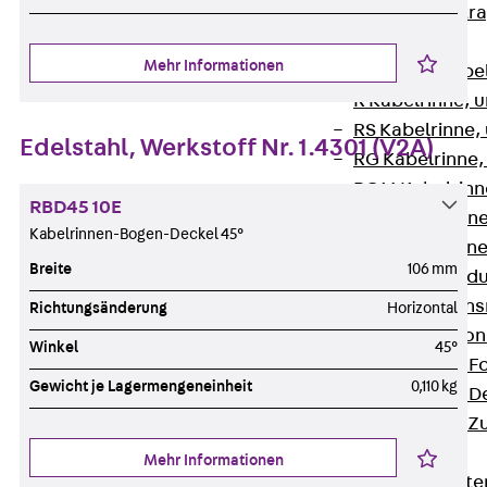
Zurück
Kabeltr
Kabelrinnen
Mehr Informationen
Zurück
Kabe
R Kabelrinne, 
RS Kabelrinne,
Edelstahl, Werkstoff Nr. 1.4301 (V2A)
RG Kabelrinne,
RGM Kabelrinne
RBD45 10E
RGS Kabelrinne
Kabelrinnen-Bogen-Deckel 45°
RGL Kabelrinne
Breite
106 mm
löschwasserdu
RI Installation
Richtungsänderung
Horizontal
RIS Installatio
Winkel
45°
Kabelrinnen-Fo
Gewicht je Lagermengeneinheit
0,110 kg
Kabelrinnen-D
Kabelrinnen-Z
Gitterbahnen
Mehr Informationen
Zurück
Gitt