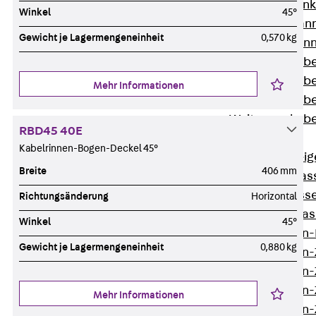
WL Weitspannka
Winkel
45°
WPR Weitspann
Gewicht je Lagermengeneinheit
0,570 kg
WLR Weitspann
Weitspannkabel
Weitspannkabe
Mehr Informationen
Weitspannkabe
Weitspannkab
RBD45 40E
Steigetrassen
Kabelrinnen-Bogen-Deckel 45°
Zurück
Steig
Breite
406 mm
STU Steigetrass
ST Steigetrasse
Richtungsänderung
Horizontal
LGG Steigetrass
Winkel
45°
Steigetrassen
Gewicht je Lagermengeneinheit
0,880 kg
Steigetrassen
Steigetrassen
Steigetrassen
Mehr Informationen
Steigetrassen-