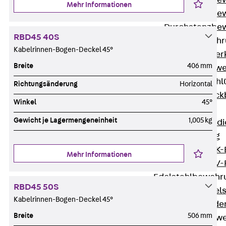
Durchstanzbe
Mehr Informationen
Durchstanzbew
Durchstanzbe
RBD45 40S
Querkraftbeweh
Kabelrinnen-Bogen-Deckel 45°
Zurück
Quer
Breite
406 mm
Querkraftbewe
Rückbiegeanschl
Richtungsänderung
Horizontal
Zurück
Rück
Winkel
45°
FERBOX®
Gewicht je Lagermengeneinheit
1,005 kg
Anschlussabdi
GFK-Bewehrung
Zurück
GFK-
Mehr Informationen
FIBERNOX® V
Edelstahlbewehr
RBD45 50S
Zurück
Edel
Kabelrinnen-Bogen-Deckel 45°
Nichtrostender
Breite
506 mm
Mauerwerksbew