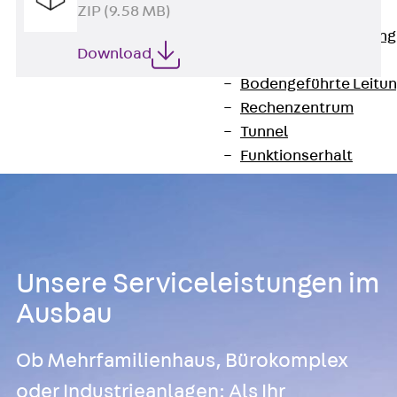
ZIP (9.58 MB)
Anwendungsgebiete
Zurück
Anwendung
Download
Industrieanlagen
Bodengeführte Leitu
Rechenzentrum
Tunnel
Funktionserhalt
Dachflächen
Services
Zurück
Services
CAD und BIM
Montage
Unsere Serviceleistungen im
Beratung, Planung, K
Ausbau
Individuelle Lösungen
Referenzen
Ob Mehrfamilienhaus, Bürokomplex
Referenzen
oder Industrieanlagen: Als Ihr
Downloads