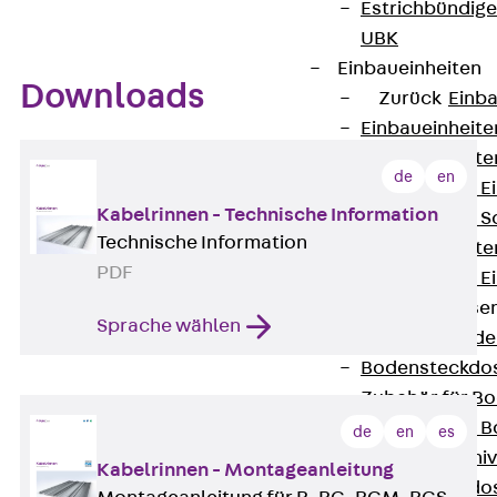
Estrichbündig
UBK
Einbaueinheiten
Downloads
Zurück
Einba
Einbaueinheite
Einbaueinheite
de
en
Nivellierbare 
Kabelrinnen - Technische Information
Nivellierbare 
Technische Information
Einbaueinheite
PDF
Nivellierbare E
Bodensteckdose
Sprache wählen
Zurück
Bode
Bodensteckdo
Zubehör für B
Nivellierbare
de
en
es
Zubehör für niv
Kabelrinnen - Montageanleitung
Bodensteckdo