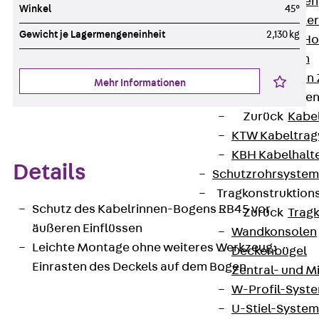
HK Kabelhaken
Winkel
45°
KH Kabelhalter
Gewicht je Lagermengeneinheit
2,130 kg
Hohlleiter-/H
Kabelwannen
Kabelschellen
Mehr Informationen
Kabeltragwanne
Zurück
Kabe
KTW Kabeltra
KBH Kabelhalt
Details
Schutzrohrsyste
Tragkonstruktio
Schutz des Kabelrinnen-Bogens RB45 vor
Zurück
Trag
äußeren Einflüssen
Wandkonsolen
Leichte Montage ohne weiteres Werkzeug:
Deckenbügel
Einrasten des Deckels auf dem Bogen
Zentral- und 
W-Profil-Syst
U-Stiel-System