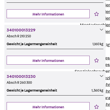
Montageschien
Montageschien
Mehr Informationen
Montageschien
Montageschien
340100013229
Montageschien
Absch R 210 250
gelocht
Gewicht je Lagermengeneinheit
1,160 kg
Geländerbefesti
Zurück
Geländerbefes
Mehr Informationen
Geländerbefes
Spezialschraube
340100013230
Zurück
Spez
Absch R 260 300
Hakenkopfschr
Gewicht je Lagermengeneinheit
1,360 kg
Hakenkopfschr
Sollbruchschr
Hakenkopfschr
Mehr Informationen