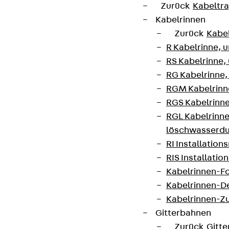
Zurück
Kabeltr
Themen.
Kabelrinnen
Zurück
Kabe
Jetzt anmelden
R Kabelrinne, 
RS Kabelrinne,
RG Kabelrinne,
RGM Kabelrinne
Connect
RGS Kabelrinne
RGL Kabelrinne
löschwasserdu
RI Installation
RIS Installatio
Kabelrinnen-Fo
Kabelrinnen-D
Kabelrinnen-Z
Gitterbahnen
Zurück
Gitt