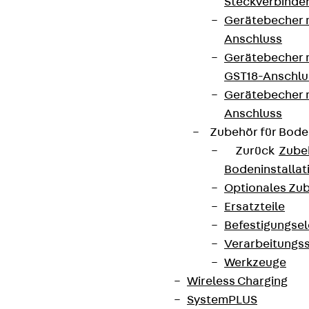
Steckverbinde
Gerätebecher 
Anschluss
Gerätebecher m
GST18-Anschlu
Gerätebecher
Anschluss
Zubehör für Bode
Zurück
Zube
Bodeninstalla
Optionales Zu
Ersatzteile
Befestigungse
Verarbeitungss
Werkzeuge
Wireless Charging
SystemPLUS