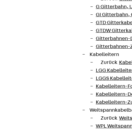
G Gitterbahn, 
GI Gitterbahn,
Partner von Anfang bis Zukunft.
GTD Gitterkabe
GTDW Gitterkab
Gitterbahnen-
Gitterbahnen-
Kabelleitern
AGB
Zurück
Kabel
Cookie-Einstellungen
LGG Kabelleiter
Hinweisgebersystem
LGGS Kabelleite
Kabelleitern-F
Datenschutz
Kabelleitern-D
Impressum
Kabelleitern-
Weitspannkabel
Zurück
Weit
WPL Weitspann