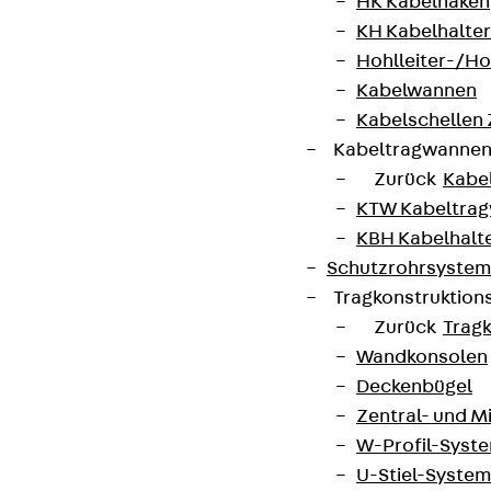
HK Kabelhaken
KH Kabelhalter
Hohlleiter-/H
Kabelwannen
Kabelschellen
Kabeltragwanne
Zurück
Kabe
KTW Kabeltra
KBH Kabelhalt
Schutzrohrsyste
Tragkonstruktio
Zurück
Trag
Wandkonsolen
Deckenbügel
Zentral- und 
W-Profil-Syst
U-Stiel-System