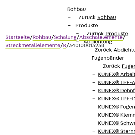
Rohbau
Zurück
Rohbau
Produkte
Zurück
Produkte
Startseite
/
Rohbau
/
Schalung
/
Abschalelemente
/
Abdichtung
Streckmetallelemente
/
R
/
340100013238
Zurück
Abdicht
Fugenbänder
Zurück
Fuge
Art.-Nr. 340100013238
KUNEX® Arbei
Absch R 910 1000
KUNEX® TPE-A
KUNEX® Dehnf
Abschalelement, raue Fuge
KUNEX® TPE-D
KUNEX® Fugen
nach EC2
KUNEX® Klem
KUNEX® Schwe
KUNEX® Stern