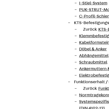
I-Stiel-System
PUK-STRUT-Mo
C-Profil-Schie
KTS-Befestigung
Zurück
KTS-
Klemmbefesti
Kabelformstei
Dübel & Anker
Abhängemittel
Schraubmittel
Ankermuttern 
Elektrobefesti
Funktionserhalt 
Zurück
Funkt
Normtragekonst
Systemspezifis
(DIN 4102-12)