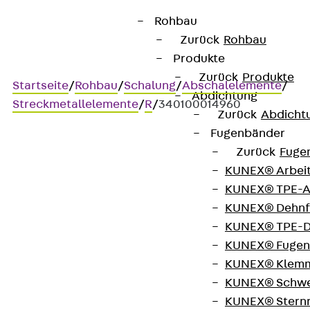
Rohbau
Zurück
Rohbau
Produkte
Zurück
Produkte
Startseite
/
Rohbau
/
Schalung
/
Abschalelemente
/
Abdichtung
Streckmetallelemente
/
R
/
340100014960
Zurück
Abdicht
Fugenbänder
Zurück
Fuge
Art.-Nr. 340100014960
KUNEX® Arbei
Absch R 360 400
KUNEX® TPE-A
KUNEX® Dehnf
Abschalelement, raue Fuge
KUNEX® TPE-D
KUNEX® Fugen
nach EC2
KUNEX® Klem
KUNEX® Schwe
KUNEX® Stern