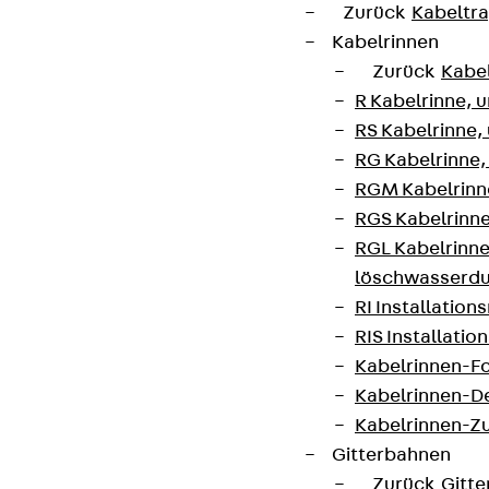
Zurück
Kabeltr
Themen.
Kabelrinnen
Zurück
Kabe
Jetzt anmelden
R Kabelrinne, 
RS Kabelrinne,
RG Kabelrinne,
RGM Kabelrinne
Connect
RGS Kabelrinne
RGL Kabelrinne
löschwasserdu
RI Installation
RIS Installatio
Kabelrinnen-Fo
Kabelrinnen-D
Kabelrinnen-Z
Gitterbahnen
Zurück
Gitt