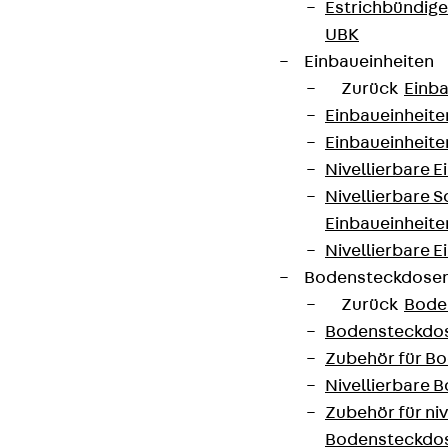
Estrichbündig
UBK
Einbaueinheiten
Zurück
Einba
Einbaueinheite
Einbaueinheite
Nivellierbare 
Nivellierbare 
Einbaueinheite
Nivellierbare E
Bodensteckdose
Zurück
Bode
Bodensteckdo
Zubehör für B
Nivellierbare
Zubehör für niv
Bodensteckdo