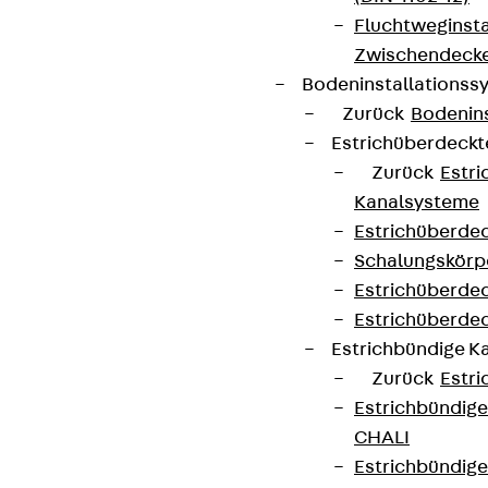
Fluchtweginsta
Zwischendecke
Bodeninstallations
Zurück
Bodenin
Estrichüberdeck
Zurück
Estr
Kanalsysteme
Estrichüberde
Schalungskörp
Estrichüberde
Estrichüberde
Estrichbündige 
Zurück
Estr
Estrichbündig
CHALI
Estrichbündig