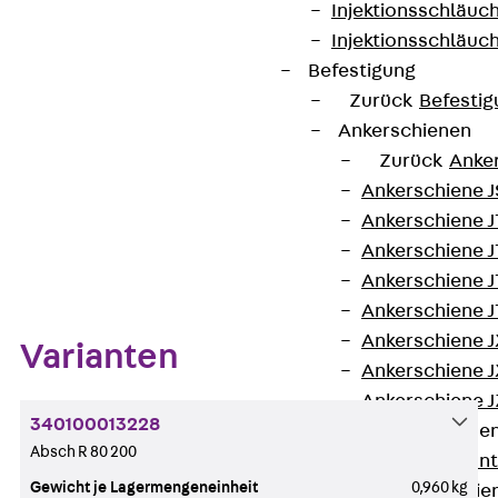
Injektionsschläuc
Kontakt aufnehmen
Injektionsschläuc
Befestigung
Auf die Merkliste
Zurück
Befestig
Datenblatt herunterladen
Ankerschienen
Zurück
Anke
Ankerschiene J
Ankerschiene 
Zum Abschnitt navigieren
Ankerschiene J
Ankerschiene J
Ankerschiene J
Ankerschiene J
Varianten
Ankerschiene J
Ankerschiene J
340100013228
Montageschiene
Absch R 80 200
Zurück
Mont
Gewicht je Lagermengeneinheit
0,960 kg
Montageschie