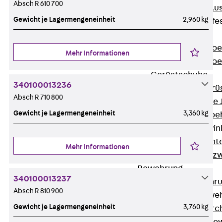
Absch R 610 700
Maueranschlus
Gewicht je Lagermengeneinheit
2,960 kg
Trapezblechbefe
Zurück
Trapezblechbe
Mehr Informationen
Trapezblechbe
Gerüstschuhe
340100013236
Zurück
Gerü
Absch R 710 800
Gerüstschuhe 
Gewicht je Lagermengeneinheit
3,360 kg
Befestigungszube
Kantenschutzwin
Zurück
Kant
Mehr Informationen
Kantenschutzw
Bewehrung
340100013237
Zurück
Bewehr
Absch R 810 900
Durchstanzbewe
Gewicht je Lagermengeneinheit
3,760 kg
Zurück
Durc