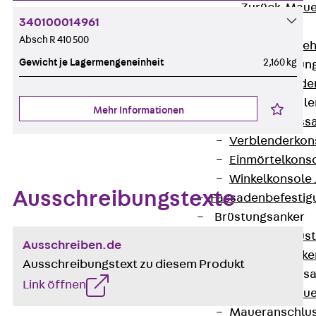
Zurück
Maue
340100014961
GRIPRIP®
Absch R 410 500
Bewehrungszubeh
Gewicht je Lagermengeneinheit
2,160 kg
Fassadenbefestigun
Zurück
Fassade
Fassadenkonsol
Mehr Informationen
Zurück
Fass
Verblenderkon
Einmörtelkons
Winkelkonsole 
Ausschreibungstexte
Fassadenbefestig
Brüstungsanker
Zurück
Brüs
Ausschreiben.de
Brüstungsanke
Ausschreibungstext zu diesem Produkt
Maueranschluss
Link öffnen
Zurück
Maue
Maueranschlu