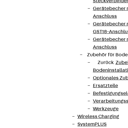
Steckverbinde
Gerätebecher 
Anschluss
Gerätebecher m
GST18-Anschlu
Gerätebecher
Anschluss
Zubehör für Bode
Zurück
Zube
Bodeninstalla
Optionales Zu
Ersatzteile
Befestigungse
Verarbeitungss
Werkzeuge
Wireless Charging
SystemPLUS