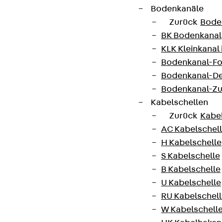
Bodenkanäle
Zurück
Bode
BK Bodenkanal
KLK Kleinkanal 
Bodenkanal-Fo
Bodenkanal-De
Bodenkanal-Z
Kabelschellen
Zurück
Kabe
AC Kabelschel
H Kabelschelle
S Kabelschelle
B Kabelschelle
U Kabelschelle
RU Kabelschel
W Kabelschell