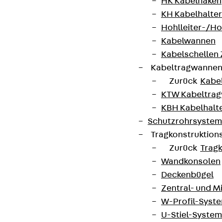
HK Kabelhaken
KH Kabelhalter
Hohlleiter-/H
Kabelwannen
Kabelschellen
Kabeltragwanne
Zurück
Kabe
KTW Kabeltra
KBH Kabelhalt
Schutzrohrsyste
Tragkonstruktio
Zurück
Trag
Wandkonsolen
Deckenbügel
Zentral- und 
W-Profil-Syst
U-Stiel-System