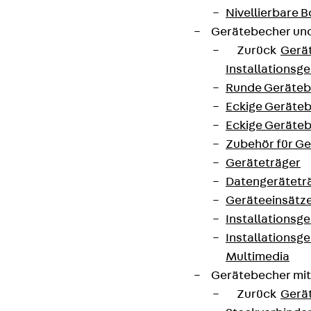
Nivellierbare
Gerätebecher und
Zurück
Gerä
Installationsg
Runde Geräteb
Eckige Geräte
Eckige Geräte
Zubehör für G
Geräteträger
Datengerätetr
Geräteeinsätz
Installationsg
Installationsg
Multimedia
Gerätebecher mi
Zurück
Gerä