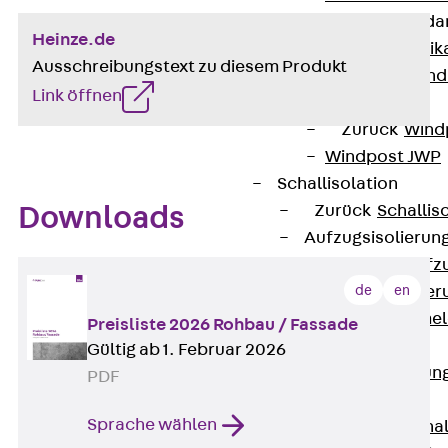
Attika-Verblenda
Heinze.de
Zurück
Attik
Ausschreibungstext zu diesem Produkt
Attikaverblend
Link öffnen
Windposts
Zurück
Wind
Windpost JWP
Schallisolation
Zurück
Schallis
Downloads
Aufzugsisolierun
Zurück
Aufzu
de
en
Aufzugsisolier
Trittschalldämme
Preisliste 2026 Rohbau / Fassade
Schalung
Gültig ab 1. Februar 2026
Zurück
Schalun
PDF
Schalrohre
Sprache wählen
Zurück
Scha