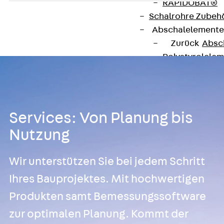
RAPIDOBAT®
Schalrohre Zubeh
Abschalelement
Zurück
Absc
Polystyrolele
Streckmetalle
Streckmetalle
Abschalelemente
Schalungszubehö
Services: Von Planung bis
Verbindung
Nutzung
Zurück
Verbind
Dorne
Wir unterstützen Sie bei jedem Schritt
Zurück
Dorn
Ihres Bauprojektes. Mit hochwertigen
Doppelschubd
Querkraftdorn
Produkten samt Bemessungssoftware
Verbindungslasc
zur optimalen Planung. Kommt der
Zurück
Verb