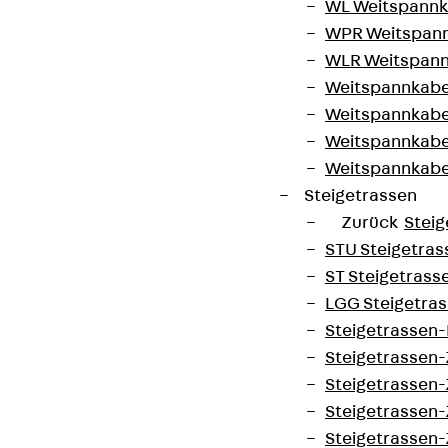
WL Weitspannka
WPR Weitspann
WLR Weitspann
Weitspannkabel
Weitspannkabe
Weitspannkabe
Weitspannkab
Steigetrassen
Zurück
Steig
STU Steigetrass
ST Steigetrasse
LGG Steigetrass
Steigetrassen
Steigetrassen
Steigetrassen
Steigetrassen
Steigetrassen-