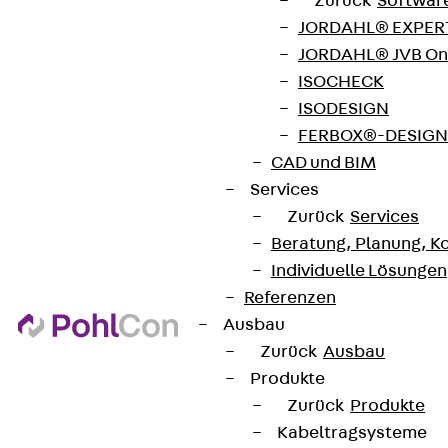
Zurück
Softwar
JORDAHL® EXPERT
JORDAHL® JVB Onl
ISOCHECK
Kontakt
ISODESIGN
FERBOX®-DESIGN 
contact@pohlcon.com
CAD und BIM
Services
+49 30 68283-04
Zurück
Services
Beratung, Planung, K
Individuelle Lösungen
Referenzen
Ausbau
Zurück
Ausbau
Newsletter
Produkte
Zurück
Produkte
Wir informieren regelmäßig zu
Kabeltragsysteme
Produktneuheiten, Referenzen und aktuellen