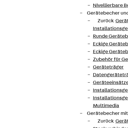
Nivellierbare
+49 30 68283-04
Gerätebecher und
Zurück
Gerä
Installationsg
Runde Geräteb
Eckige Geräte
Eckige Geräte
Newsletter
Zubehör für G
Geräteträger
Wir informieren regelmäßig zu
Datengerätetr
Produktneuheiten, Referenzen und aktuellen
Geräteeinsätz
Themen.
Installationsg
Installationsg
Jetzt anmelden
Multimedia
Gerätebecher mi
Zurück
Gerä