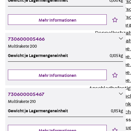
Gewicht je Lagermengeneinheit
0,100 kg
Hammerkopfsc
Hammerkopfsc
Hammerkopfsc
Mehr Informationen
Sollbruchschr
Doppelkerbzah
730600005466
Doppelkerbzah
Multirakete 200
Zahnschraube 
Gewicht je Lagermengeneinheit
0,105 kg
Zahnschraube 
Zahnschraube 
Zahnschraube
Mehr Informationen
Zahnschraube 
Anschlagbefesti
730600005467
Zurück
Ansc
Multirakete 210
Liftschachtank
Gewicht je Lagermengeneinheit
0,115 kg
Liftschachtsch
Maueranschlusss
Zurück
Maue
Mehr Informationen