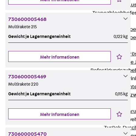
Maueranschlus
Trapezblechbefe
730600005468
Zurück
Multirakete 215
Trapezblechbe
Gewicht je Lagermengeneinheit
0,122 kg
Trapezblechbe
Gerüstschuhe
Zurück
Gerü
Mehr Informationen
Gerüstschuhe 
Befestigungszube
730600005469
Kantenschutzwin
Multirakete 220
Zurück
Kant
Gewicht je Lagermengeneinheit
0,115 kg
Kantenschutzw
Bewehrung
Zurück
Bewehr
Mehr Informationen
Durchstanzbewe
Zurück
Durc
730600005470