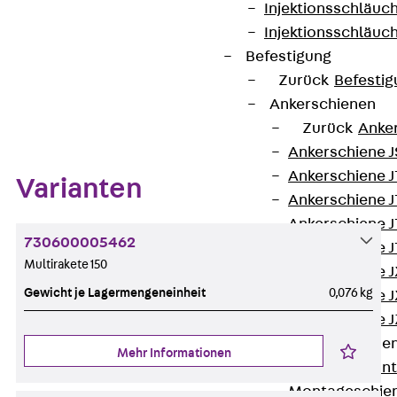
Datenblatt herunterladen
Injektionsschläuc
Injektionsschläuc
Befestigung
Zurück
Befestig
Zum Abschnitt navigieren
Ankerschienen
Zurück
Anke
Ankerschiene J
Ankerschiene 
Varianten
Ankerschiene J
Ankerschiene J
730600005462
Ankerschiene J
Multirakete 150
Ankerschiene J
Gewicht je Lagermengeneinheit
0,076 kg
Ankerschiene J
Ankerschiene J
Montageschiene
Mehr Informationen
Zurück
Mont
Montageschie