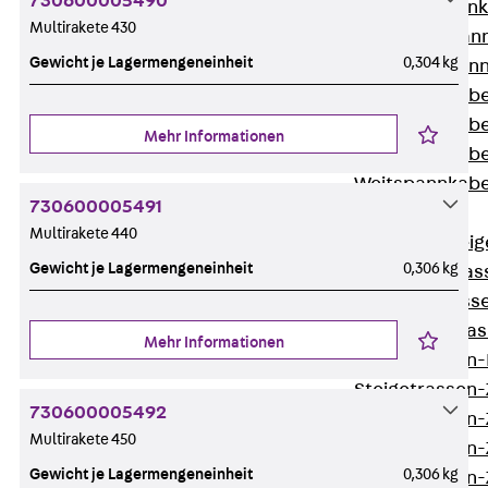
730600005490
WL Weitspannka
Multirakete 430
WPR Weitspann
Gewicht je Lagermengeneinheit
0,304 kg
WLR Weitspann
Weitspannkabel
Weitspannkabe
Mehr Informationen
Weitspannkabe
Weitspannkab
730600005491
Steigetrassen
Multirakete 440
Zurück
Steig
Gewicht je Lagermengeneinheit
0,306 kg
STU Steigetrass
ST Steigetrasse
LGG Steigetrass
Mehr Informationen
Steigetrassen
Steigetrassen
730600005492
Steigetrassen
Multirakete 450
Steigetrassen
Gewicht je Lagermengeneinheit
0,306 kg
Steigetrassen-