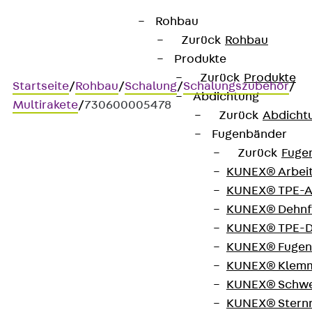
Rohbau
Zurück
Rohbau
Produkte
Zurück
Produkte
Startseite
/
Rohbau
/
Schalung
/
Schalungszubehör
/
Abdichtung
Multirakete
/
730600005478
Zurück
Abdicht
Fugenbänder
Zurück
Fuge
Art.-Nr. 730600005478
KUNEX® Arbei
Multirakete 300
KUNEX® TPE-A
KUNEX® Dehnf
Abstandhalter mit
KUNEX® TPE-D
KUNEX® Fugen
Wassersperre
KUNEX® Klem
KUNEX® Schwe
KUNEX® Stern