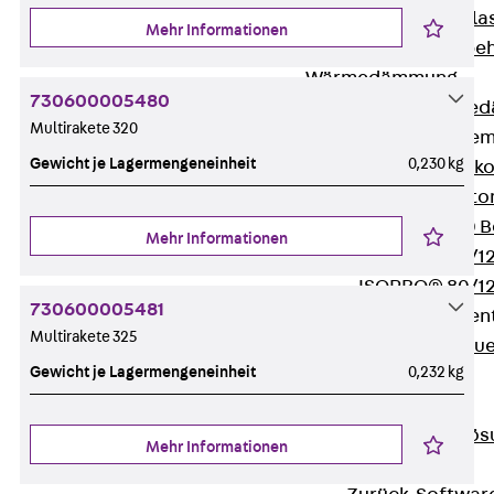
Verbindungsla
Mehr Informationen
Verbindungszube
Wärmedämmung
730600005480
Zurück
Wärmed
Multirakete 320
Balkondämmele
Gewicht je Lagermengeneinheit
0,230 kg
Zurück
Balk
ISOPRO® Beto
ISOPRO® 120 B
Mehr Informationen
ISOPRO® 80/12
ISOPRO® 80/12
730600005481
Mauerfußelemen
Multirakete 325
Zurück
Maue
Gewicht je Lagermengeneinheit
0,232 kg
ISOMUR®
Digitale Lösungen
Zurück
Digitale Lö
Mehr Informationen
Software