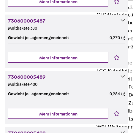
Mehr Informationen
G Gitterbahn, 
GI Gitterbahn,
730600005487
GTD Gitterkabe
Multirakete 380
GTDW Gitterkab
Gewicht je Lagermengeneinheit
0,270 kg
Gitterbahnen-
Gitterbahnen-
Kabelleitern
Mehr Informationen
Zurück
Kabel
LGG Kabelleiter
730600005489
LGGS Kabelleite
Multirakete 400
Kabelleitern-F
Gewicht je Lagermengeneinheit
0,284 kg
Kabelleitern-D
Kabelleitern-
Weitspannkabel
Mehr Informationen
Zurück
Weit
WPL Weitspann