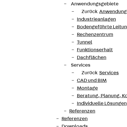
Anwendungsgebiete
AGB
Zurück
Anwendung
Cookie-Einstellungen
Industrieanlagen
Hinweisgebersystem
Bodengeführte Leitu
Rechenzentrum
Datenschutz
Tunnel
Impressum
Funktionserhalt
Dachflächen
Services
Zurück
Services
CAD und BIM
Montage
Beratung, Planung, K
Individuelle Lösungen
Referenzen
Referenzen
Downloads