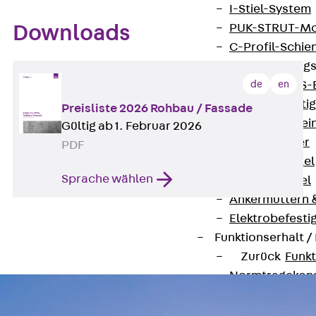
I-Stiel-System
PUK-STRUT-Mo
Downloads
C-Profil-Schie
KTS-Befestigung
de
en
Zurück
KTS-
Klemmbefesti
Preisliste 2026 Rohbau / Fassade
Kabelformstei
Gültig ab 1. Februar 2026
Dübel & Anker
PDF
Abhängemittel
Sprache wählen
Schraubmittel
Ankermuttern 
Elektrobefesti
Funktionserhalt 
Zurück
Funkt
Normtragekonst
Systemspezifis
(DIN 4102-12)