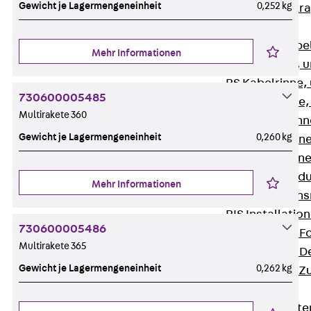
Gewicht je Lagermengeneinheit
0,252 kg
Zurück
Kabeltr
Kabelrinnen
Zurück
Kabe
Mehr Informationen
R Kabelrinne, 
RS Kabelrinne,
730600005485
RG Kabelrinne,
Multirakete 360
RGM Kabelrinne
Gewicht je Lagermengeneinheit
0,260 kg
RGS Kabelrinne
RGL Kabelrinne
löschwasserdu
Mehr Informationen
RI Installation
RIS Installatio
730600005486
Kabelrinnen-Fo
Multirakete 365
Kabelrinnen-D
Gewicht je Lagermengeneinheit
0,262 kg
Kabelrinnen-Z
Gitterbahnen
Zurück
Gitt