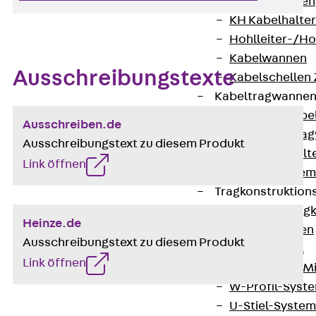
HK Kabelhaken
KH Kabelhalter
Hohlleiter-/H
Kabelwannen
Ausschreibungstexte
Kabelschellen
Kabeltragwanne
Zurück
Kabe
Ausschreiben.de
KTW Kabeltra
Ausschreibungstext zu diesem Produkt
KBH Kabelhalt
Link öffnen
Schutzrohrsyste
Tragkonstruktio
Zurück
Trag
Heinze.de
Wandkonsolen
Ausschreibungstext zu diesem Produkt
Deckenbügel
Link öffnen
Zentral- und 
W-Profil-Syst
U-Stiel-System