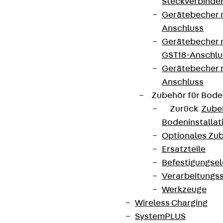
Steckverbinde
Connect
Gerätebecher 
Anschluss
Gerätebecher m
GST18-Anschlu
Gerätebecher
Anschluss
Zubehör für Bode
Zurück
Zube
Bodeninstalla
Optionales Zu
Ersatzteile
Befestigungse
Partner von Anfang bis Zukunft.
Verarbeitungss
Werkzeuge
Wireless Charging
SystemPLUS