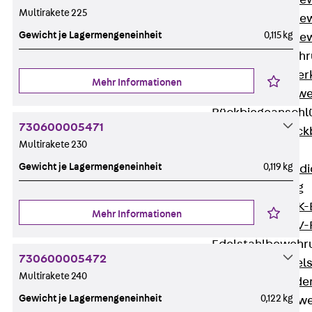
Durchstanzbe
Multirakete 225
Durchstanzbew
Gewicht je Lagermengeneinheit
0,115 kg
Durchstanzbe
Querkraftbeweh
Zurück
Quer
Mehr Informationen
Querkraftbewe
Rückbiegeanschl
730600005471
Zurück
Rück
Multirakete 230
FERBOX®
Gewicht je Lagermengeneinheit
0,119 kg
Anschlussabdi
GFK-Bewehrung
Zurück
GFK-
Mehr Informationen
FIBERNOX® V
Edelstahlbewehr
730600005472
Zurück
Edel
Multirakete 240
Nichtrostender
Gewicht je Lagermengeneinheit
0,122 kg
Mauerwerksbew