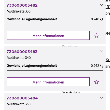
Zurück
Softwar
730600005482
JORDAHL® EXPERT
Multirakete 330
JORDAHL® JVB Onl
Gewicht je Lagermengeneinheit
0,240 kg
ISOCHECK
ISODESIGN
FERBOX®-DESIGN 
Mehr Informationen
CAD und BIM
Services
730600005483
Zurück
Services
Multirakete 340
Beratung, Planung, K
Gewicht je Lagermengeneinheit
0,242 kg
Individuelle Lösungen
Referenzen
Ausbau
Mehr Informationen
Zurück
Ausbau
Produkte
730600005484
Zurück
Produkte
Multirakete 350
Kabeltragsysteme