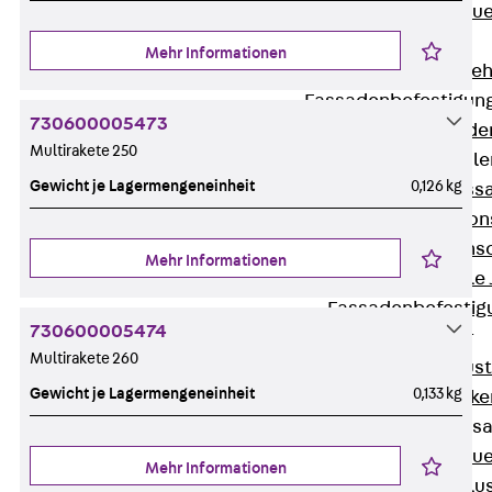
Zurück
Maue
GRIPRIP®
Mehr Informationen
Bewehrungszubeh
Fassadenbefestigun
730600005473
Zurück
Fassade
Multirakete 250
Fassadenkonsol
Gewicht je Lagermengeneinheit
0,126 kg
Zurück
Fass
Verblenderkon
Einmörtelkons
Mehr Informationen
Winkelkonsole 
Fassadenbefestig
730600005474
Brüstungsanker
Multirakete 260
Zurück
Brüs
Gewicht je Lagermengeneinheit
0,133 kg
Brüstungsanke
Maueranschluss
Zurück
Maue
Mehr Informationen
Maueranschlu