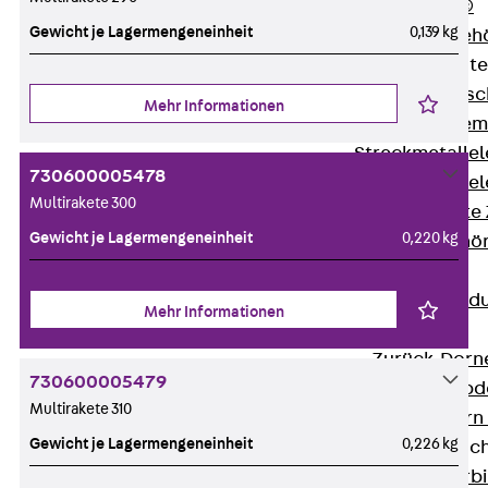
RAPIDOBAT®
Gewicht je Lagermengeneinheit
0,139 kg
Schalrohre Zubeh
Abschalelement
Zurück
Absc
Mehr Informationen
Polystyrolele
Streckmetalle
730600005478
Streckmetalle
Multirakete 300
Abschalelemente
Gewicht je Lagermengeneinheit
0,220 kg
Schalungszubehö
Verbindung
Zurück
Verbind
Mehr Informationen
Dorne
Zurück
Dorn
730600005479
Doppelschubd
Multirakete 310
Querkraftdorn
Gewicht je Lagermengeneinheit
0,226 kg
Verbindungslasc
Zurück
Verb