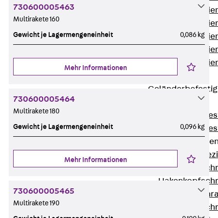
730600005463
Montageschien
Multirakete 160
Montageschien
Gewicht je Lagermengeneinheit
0,086 kg
Montageschien
Montageschien
Montageschien
Mehr Informationen
gelocht
Geländerbefesti
730600005464
Zurück
Multirakete 180
Geländerbefes
Gewicht je Lagermengeneinheit
0,096 kg
Geländerbefes
Spezialschraube
Zurück
Spez
Mehr Informationen
Hakenkopfschr
Hakenkopfschr
730600005465
Sollbruchschr
Multirakete 190
Hakenkopfschr