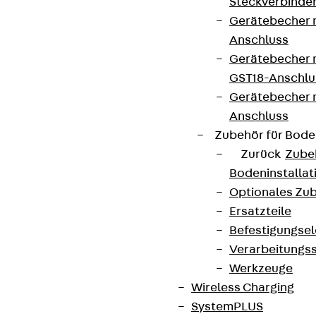
Steckverbinde
Connect
Gerätebecher 
Anschluss
Gerätebecher m
GST18-Anschlu
Gerätebecher
Anschluss
Zubehör für Bode
Zurück
Zube
Bodeninstalla
Optionales Zu
Ersatzteile
Befestigungse
Partner von Anfang bis Zukunft.
Verarbeitungss
Werkzeuge
Wireless Charging
SystemPLUS