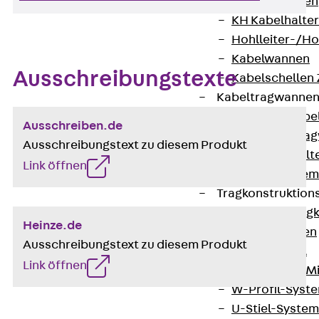
HK Kabelhaken
KH Kabelhalter
Hohlleiter-/H
Kabelwannen
Ausschreibungstexte
Kabelschellen
Kabeltragwanne
Zurück
Kabe
Ausschreiben.de
KTW Kabeltra
Ausschreibungstext zu diesem Produkt
KBH Kabelhalt
Link öffnen
Schutzrohrsyste
Tragkonstruktio
Zurück
Trag
Heinze.de
Wandkonsolen
Ausschreibungstext zu diesem Produkt
Deckenbügel
Link öffnen
Zentral- und 
W-Profil-Syst
U-Stiel-System