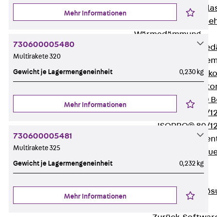
Verbindungsla
Mehr Informationen
Verbindungszube
Wärmedämmung
730600005480
Zurück
Wärmed
Multirakete 320
Balkondämmele
Gewicht je Lagermengeneinheit
0,230 kg
Zurück
Balk
ISOPRO® Beto
ISOPRO® 120 B
Mehr Informationen
ISOPRO® 80/12
ISOPRO® 80/12
730600005481
Mauerfußelemen
Multirakete 325
Zurück
Maue
Gewicht je Lagermengeneinheit
0,232 kg
ISOMUR®
Digitale Lösungen
Zurück
Digitale Lö
Mehr Informationen
Software