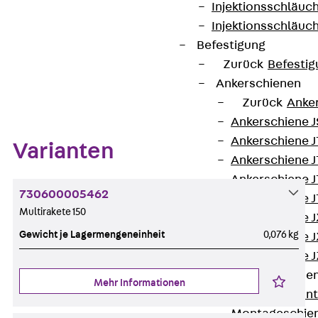
Datenblatt herunterladen
Injektionsschläuc
Injektionsschläuc
Befestigung
Zurück
Befestig
Zum Abschnitt navigieren
Ankerschienen
Zurück
Anke
Ankerschiene J
Ankerschiene 
Varianten
Ankerschiene J
Ankerschiene J
730600005462
Ankerschiene J
Multirakete 150
Ankerschiene J
Gewicht je Lagermengeneinheit
0,076 kg
Ankerschiene J
Ankerschiene J
Montageschiene
Mehr Informationen
Zurück
Mont
Montageschie