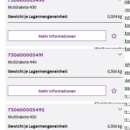
730600005490
WL Weitspannka
Multirakete 430
WPR Weitspann
Gewicht je Lagermengeneinheit
0,304 kg
WLR Weitspann
Weitspannkabel
Weitspannkabe
Mehr Informationen
Weitspannkabe
Weitspannkab
730600005491
Steigetrassen
Multirakete 440
Zurück
Steig
Gewicht je Lagermengeneinheit
0,306 kg
STU Steigetrass
ST Steigetrasse
LGG Steigetrass
Mehr Informationen
Steigetrassen
Steigetrassen
730600005492
Steigetrassen
Multirakete 450
Steigetrassen
Gewicht je Lagermengeneinheit
0,306 kg
Steigetrassen-