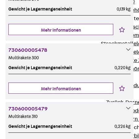
RAPIDOBAT®
Gewicht je Lagermengeneinheit
0,139 kg
Schalrohre Zubeh
Abschalelement
Zurück
Absc
Mehr Informationen
Polystyrolele
Streckmetalle
730600005478
Streckmetalle
Multirakete 300
Abschalelemente
Gewicht je Lagermengeneinheit
0,220 kg
Schalungszubehö
Verbindung
Zurück
Verbind
Mehr Informationen
Dorne
Zurück
Dorn
730600005479
Doppelschubd
Multirakete 310
Querkraftdorn
Gewicht je Lagermengeneinheit
0,226 kg
Verbindungslasc
Zurück
Verb