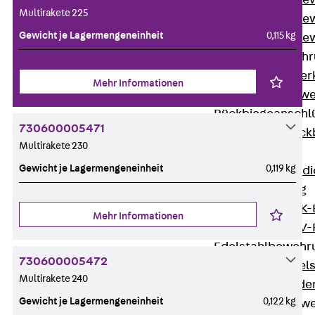
Durchstanzbe
Multirakete 225
Durchstanzbew
Gewicht je Lagermengeneinheit
0,115 kg
Durchstanzbe
Querkraftbeweh
Zurück
Quer
Mehr Informationen
Querkraftbewe
Rückbiegeanschl
730600005471
Zurück
Rück
Multirakete 230
FERBOX®
Gewicht je Lagermengeneinheit
0,119 kg
Anschlussabdi
GFK-Bewehrung
Zurück
GFK-
Mehr Informationen
FIBERNOX® V
Edelstahlbewehr
730600005472
Zurück
Edel
Multirakete 240
Nichtrostender
Gewicht je Lagermengeneinheit
0,122 kg
Mauerwerksbew