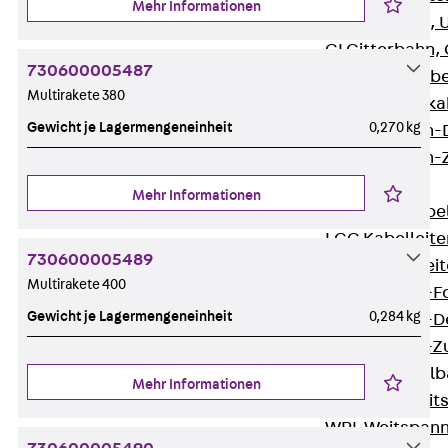
Mehr Informationen
G Gitterbahn, 
GI Gitterbahn,
730600005487
GTD Gitterkabe
Multirakete 380
GTDW Gitterkab
Gewicht je Lagermengeneinheit
0,270 kg
Gitterbahnen-
Gitterbahnen-
Kabelleitern
Mehr Informationen
Zurück
Kabel
LGG Kabelleiter
730600005489
LGGS Kabelleite
Multirakete 400
Kabelleitern-F
Gewicht je Lagermengeneinheit
0,284 kg
Kabelleitern-D
Kabelleitern-
Weitspannkabel
Mehr Informationen
Zurück
Weit
WPL Weitspann