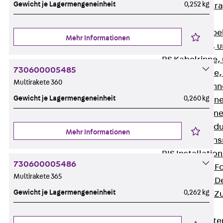
Gewicht je Lagermengeneinheit
0,252 kg
Zurück
Kabeltr
Kabelrinnen
Zurück
Kabe
Mehr Informationen
R Kabelrinne, 
RS Kabelrinne,
730600005485
RG Kabelrinne,
Multirakete 360
RGM Kabelrinne
Gewicht je Lagermengeneinheit
0,260 kg
RGS Kabelrinne
RGL Kabelrinne
löschwasserdu
Mehr Informationen
RI Installation
RIS Installatio
730600005486
Kabelrinnen-Fo
Multirakete 365
Kabelrinnen-D
Gewicht je Lagermengeneinheit
0,262 kg
Kabelrinnen-Z
Gitterbahnen
Zurück
Gitt