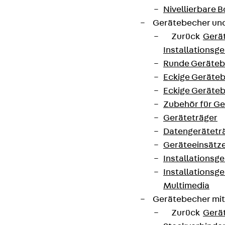
Nivellierbare
+49 30 68283-04
Gerätebecher und
Zurück
Gerä
Installationsg
Runde Geräteb
Eckige Geräte
Eckige Geräte
Newsletter
Zubehör für G
Geräteträger
Wir informieren regelmäßig zu
Datengerätetr
Produktneuheiten, Referenzen und aktuellen
Geräteeinsätz
Themen.
Installationsg
Installationsg
Jetzt anmelden
Multimedia
Gerätebecher mi
Zurück
Gerä