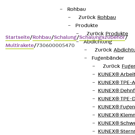
Rohbau
Zurück
Rohbau
Produkte
Zurück
Produkte
Startseite
/
Rohbau
/
Schalung
/
Schalungszubehör
/
Abdichtung
Multirakete
/
730600005470
Zurück
Abdicht
Fugenbänder
Zurück
Fuge
Art.-Nr. 730600005470
KUNEX® Arbei
Multirakete 225
KUNEX® TPE-A
KUNEX® Dehnf
Abstandhalter mit
KUNEX® TPE-D
KUNEX® Fugen
Wassersperre
KUNEX® Klem
KUNEX® Schwe
KUNEX® Stern