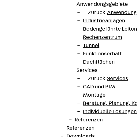
Anwendungsgebiete
AGB
Zurück
Anwendung
Cookie-Einstellungen
Industrieanlagen
Hinweisgebersystem
Bodengeführte Leitu
Rechenzentrum
Datenschutz
Tunnel
Impressum
Funktionserhalt
Dachflächen
Services
Zurück
Services
CAD und BIM
Montage
Beratung, Planung, K
Individuelle Lösungen
Referenzen
Referenzen
Downloads