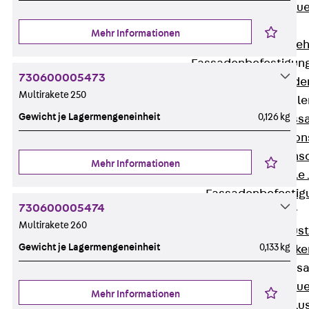
Zurück
Maue
GRIPRIP®
Mehr Informationen
Bewehrungszubeh
Fassadenbefestigun
730600005473
Zurück
Fassade
Multirakete 250
Fassadenkonsol
Gewicht je Lagermengeneinheit
0,126 kg
Zurück
Fass
Verblenderkon
Einmörtelkons
Mehr Informationen
Winkelkonsole 
Fassadenbefestig
730600005474
Brüstungsanker
Multirakete 260
Zurück
Brüs
Gewicht je Lagermengeneinheit
0,133 kg
Brüstungsanke
Maueranschluss
Zurück
Maue
Mehr Informationen
Maueranschlu