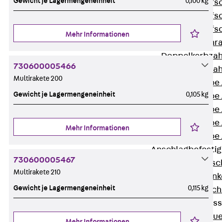
Gewicht je Lagermengeneinheit
0,100 kg
Hammerkopfsc
Hammerkopfsc
Hammerkopfsc
Mehr Informationen
Sollbruchschr
Doppelkerbzah
730600005466
Doppelkerbzah
Multirakete 200
Zahnschraube 
Gewicht je Lagermengeneinheit
0,105 kg
Zahnschraube 
Zahnschraube 
Zahnschraube
Mehr Informationen
Zahnschraube 
Anschlagbefesti
730600005467
Zurück
Ansc
Multirakete 210
Liftschachtank
Gewicht je Lagermengeneinheit
0,115 kg
Liftschachtsch
Maueranschlusss
Zurück
Maue
Mehr Informationen