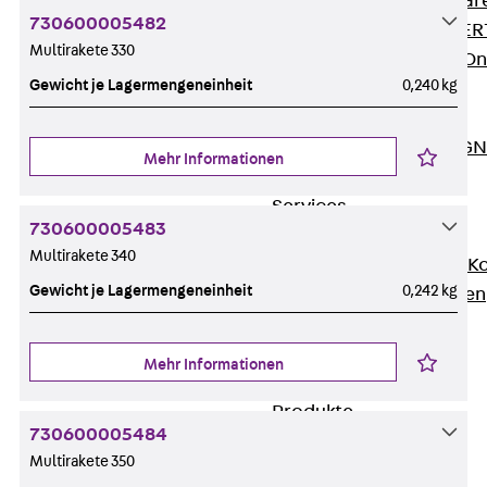
Zurück
Softwar
730600005482
JORDAHL® EXPERT
Multirakete 330
JORDAHL® JVB Onl
Gewicht je Lagermengeneinheit
0,240 kg
ISOCHECK
ISODESIGN
FERBOX®-DESIGN 
Mehr Informationen
CAD und BIM
Services
730600005483
Zurück
Services
Multirakete 340
Beratung, Planung, K
Gewicht je Lagermengeneinheit
0,242 kg
Individuelle Lösungen
Referenzen
Ausbau
Mehr Informationen
Zurück
Ausbau
Produkte
730600005484
Zurück
Produkte
Multirakete 350
Kabeltragsysteme