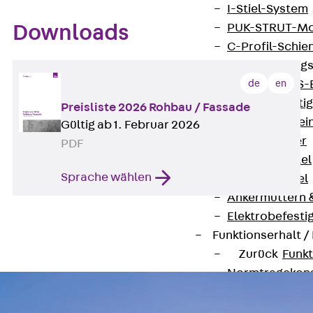
I-Stiel-System
PUK-STRUT-Mo
Downloads
C-Profil-Schie
KTS-Befestigung
de
en
Zurück
KTS-
Klemmbefesti
Preisliste 2026 Rohbau / Fassade
Kabelformstei
Gültig ab 1. Februar 2026
Dübel & Anker
PDF
Abhängemittel
Sprache wählen
Schraubmittel
Ankermuttern 
Elektrobefesti
Funktionserhalt 
Zurück
Funkt
Normtragekonst
Systemspezifis
(DIN 4102-12)