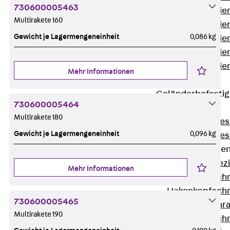
730600005463
Montageschien
Multirakete 160
Montageschien
Gewicht je Lagermengeneinheit
0,086 kg
Montageschien
Montageschien
Montageschien
Mehr Informationen
gelocht
Geländerbefesti
730600005464
Zurück
Multirakete 180
Geländerbefes
Gewicht je Lagermengeneinheit
0,096 kg
Geländerbefes
Spezialschraube
Zurück
Spez
Mehr Informationen
Hakenkopfschr
Hakenkopfschr
730600005465
Sollbruchschr
Multirakete 190
Hakenkopfschr