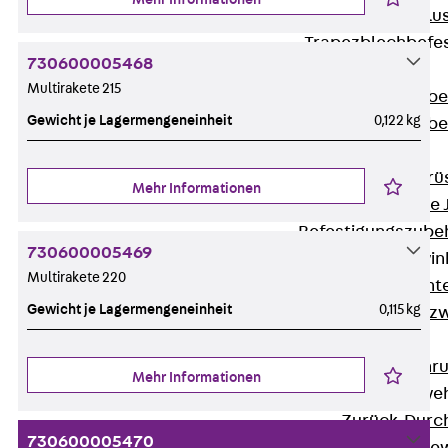
Maueranschlus
Trapezblechbefe
730600005468
Zurück
Multirakete 215
Trapezblechbe
Gewicht je Lagermengeneinheit
0,122 kg
Trapezblechbe
Gerüstschuhe
Zurück
Gerü
Mehr Informationen
Gerüstschuhe 
Befestigungszube
730600005469
Kantenschutzwin
Multirakete 220
Zurück
Kant
Gewicht je Lagermengeneinheit
0,115 kg
Kantenschutzw
Bewehrung
Zurück
Bewehr
Mehr Informationen
Durchstanzbewe
Zurück
Durc
730600005470