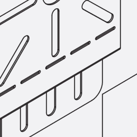
SECUFLEX®
Frischbetonverbundsysteme Zubeh
Rohrdurchführungen
Zurück
Rohrdurchführungen
PENTAFLEX® Transwand
PENTAFLEX® Futterrohr
PENTAFLEX® Bodendurchführu
PENTAFLEX® Bodenablauf
Rohrdurchführungen Zubehör
Quellbänder
Zurück
Quellbänder
SWELLFLEX®
Quellbänder Zubehör
Injektionsschläuche
Zurück
Injektionsschläuche
PLURAFLEX®