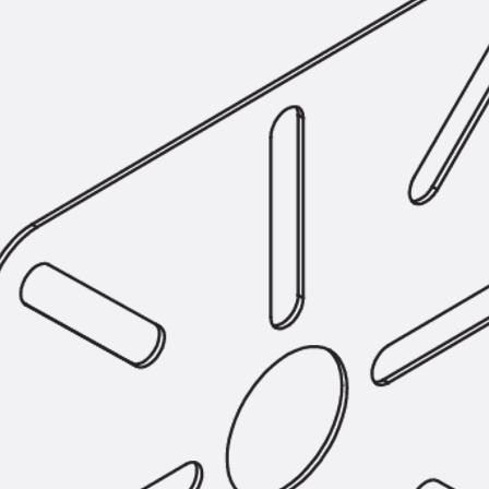
Montageschiene JM K
Montageschiene JML K, gelocht
Montageschiene JXM W, gezahn
Montageschiene JZM K, gezahnt
Montageschiene JZML K, gezahnt
Geländerbefestigungsschienen
Zurück
Geländerbefestigungs
Geländerbefestigungsschiene J
Spezialschrauben
Zurück
Spezialschrauben
Hakenkopfschraube JA
Hakenkopfschraube JB
Sollbruchschraube JB-SB
Hakenkopfschraube JC
Hammerkopfschraube JD
Hammerkopfschraube JG