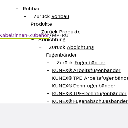
Rohbau
Zurück
Rohbau
Produkte
Zurück
Produkte
Kabelrinnen-Zubehör
/
MP-RG
Abdichtung
Zurück
Abdichtung
Fugenbänder
Zurück
Fugenbänder
KUNEX® Arbeitsfugenbänder
KUNEX® TPE-Arbeitsfugenbänd
KUNEX® Dehnfugenbänder
KUNEX® TPE-Dehnfugenbänder
KUNEX® Fugenabschlussbänder
KUNEX® Klemmfugenband
KUNEX® Schweißkonstruktionen
KUNEX® Sternrohr