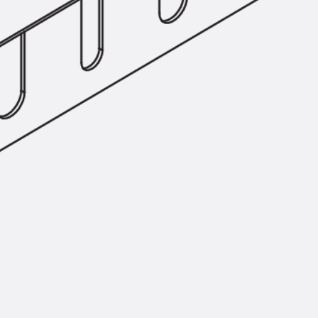
Zurück
Trapezblechbefestigu
Trapezblechbefestigungsschien
Gerüstschuhe
Zurück
Gerüstschuhe
Gerüstschuhe JG
Befestigungszubehör
Kantenschutzwinkel
Zurück
Kantenschutzwinkel
Kantenschutzwinkel JKW
Bewehrung
Zurück
Bewehrung
Durchstanzbewehrung
Zurück
Durchstanzbewehrung
Durchstanzbewehrung JDA
Durchstanzbewehrung JDA-FT-K
Durchstanzbewehrung Zubehör