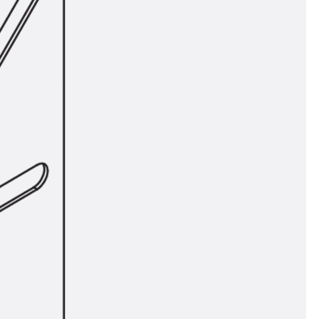
t
 & gelocht
schienen
GB