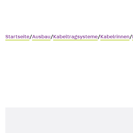
Startseite
/
Ausbau
/
Kabeltragsysteme
/
Kabelrinnen
/
MP-RG
Montageplatte