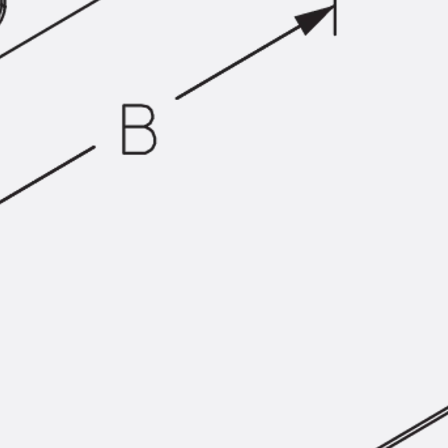
Injektionsschläuche Zubehör
Injektionsschläuche Sets
Befestigung
Zurück
Befestigung
Ankerschienen
Zurück
Ankerschienen
Ankerschiene JSA K
Ankerschiene JTA W
Ankerschiene JTA K
Ankerschiene JTA RT W
Ankerschiene JTA RF W
Ankerschiene JXA W, gezahnt
Ankerschiene JXA PC W, gezahnt
Ankerschiene JZA K, gezahnt
Montageschienen
Zurück
Montageschienen
Montageschiene JM W