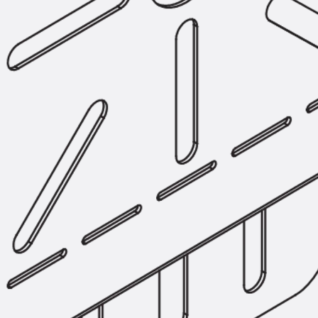
Hammerkopfschraube JH
Sollbruchschraube JH-SB
Doppelkerbzahnschraube JKB
Doppelkerbzahnschraube JKC
Zahnschraube JXB
Zahnschraube JXD
Zahnschraube JXE
Zahnschraube JXH
Zahnschraube JZS
Anschlagbefestigungen
Zurück
Anschlagbefestigunge
Liftschachtanker JLF
Liftschachtschlinge JLS
Maueranschlussschienen
Zurück
Maueranschlussschie
Maueranschlussschiene KT
Trapezblechbefestigungsschienen