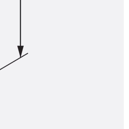
ör
ng