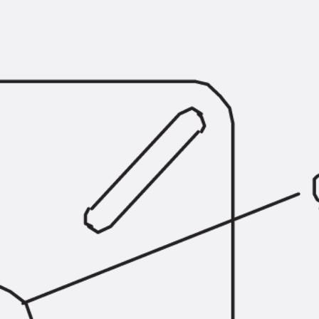
Querkraftbewehrung
Zurück
Querkraftbewehrung
Querkraftbewehrung JDA-S
Rückbiegeanschlüsse
Zurück
Rückbiegeanschlüsse
FERBOX®
Anschlussabdichtung
GFK-Bewehrung
Zurück
GFK-Bewehrung
FIBERNOX® V-ROD
Edelstahlbewehrung
Zurück
Edelstahlbewehrung
Nichtrostender Betonstahl
Mauerwerksbewehrung
Zurück
Mauerwerksbewehrun
GRIPRIP®
Bewehrungszubehör