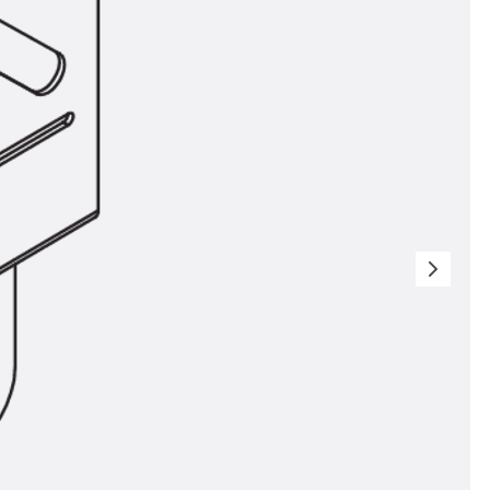
n
nen