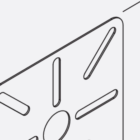
KUNEX® Mauerkragen
KUNEX® ABS Abschalelemente
Fugenbänder Zubehör
Fugenbleche
Zurück
Fugenbleche
PENTAFLEX KB®
PENTAFLEX KB® Agrar
PENTAFLEX® FBA
PENTAFLEX® ABS
PENTAFLEX® OBS
PENTAFLEX® FTS
PENTAFLEX® STK
PENTAFLEX® OPTI-Mauerstärke
PENTAFLEX® Modul
Fugenbleche Zubehör
Frischbetonverbundsysteme
Zurück
Frischbetonverbunds