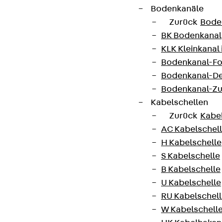
Bodenkanäle
Zurück
Bode
BK Bodenkanal
AGB
KLK Kleinkanal 
Cookie-Einstellungen
Bodenkanal-Fo
Hinweisgebersystem
Bodenkanal-De
Bodenkanal-Z
Datenschutz
Kabelschellen
Impressum
Zurück
Kabe
AC Kabelschel
H Kabelschelle
S Kabelschelle
B Kabelschelle
U Kabelschelle
RU Kabelschel
W Kabelschell