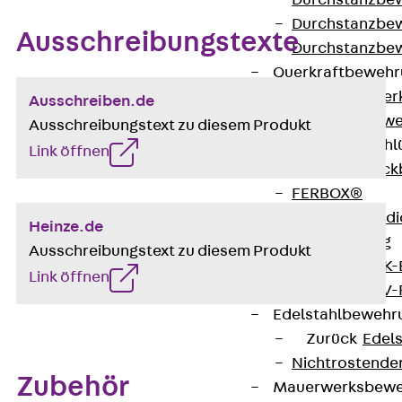
Durchstanzbe
Durchstanzbew
Ausschreibungstexte
Durchstanzbe
Querkraftbeweh
Zurück
Quer
Ausschreiben.de
Querkraftbewe
Ausschreibungstext zu diesem Produkt
Rückbiegeanschl
Link öffnen
Zurück
Rück
FERBOX®
Anschlussabdi
Heinze.de
GFK-Bewehrung
Ausschreibungstext zu diesem Produkt
Zurück
GFK-
Link öffnen
FIBERNOX® V
Edelstahlbewehr
Zurück
Edel
Nichtrostender
Zubehör
Mauerwerksbew