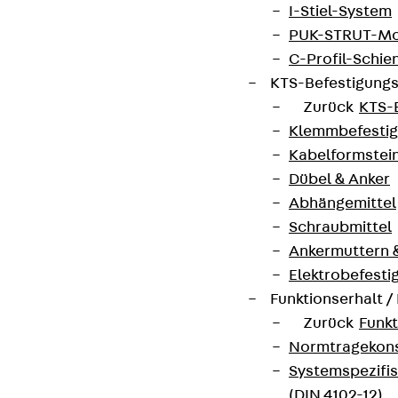
I-Stiel-System
PUK-STRUT-Mo
C-Profil-Schie
KTS-Befestigung
Zurück
KTS-
Klemmbefesti
Kabelformstei
Dübel & Anker
Abhängemittel
Schraubmittel
Ankermuttern 
Elektrobefesti
Funktionserhalt 
Zurück
Funkt
Normtragekonst
Systemspezifis
(DIN 4102-12)