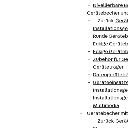
Nivellierbare
Gerätebecher und
Zurück
Gerä
Installationsg
Runde Geräteb
Eckige Geräte
Eckige Geräte
Zubehör für G
Geräteträger
Datengerätetr
Geräteeinsätz
Installationsg
Installationsg
Multimedia
Gerätebecher mi
Zurück
Gerä