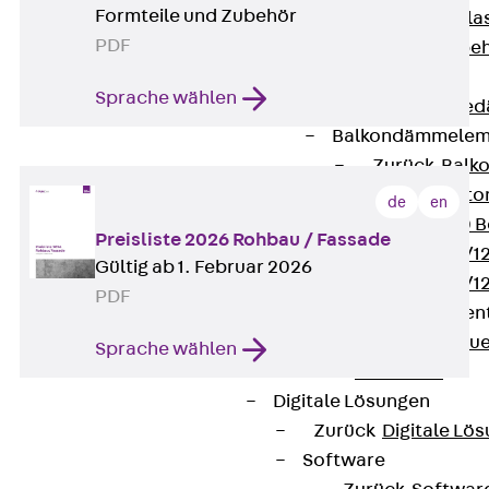
Formteile und Zubehör
Verbindungsla
PDF
Verbindungszube
Wärmedämmung
Sprache wählen
Zurück
Wärmed
Balkondämmele
Zurück
Balk
ISOPRO® Beto
de
en
ISOPRO® 120 B
Preisliste 2026 Rohbau / Fassade
ISOPRO® 80/12
Gültig ab 1. Februar 2026
ISOPRO® 80/12
PDF
Mauerfußelemen
Zurück
Maue
Sprache wählen
ISOMUR®
Digitale Lösungen
Zurück
Digitale Lö
Software