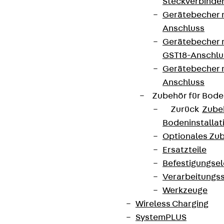
Steckverbinde
Gerätebecher 
Anschluss
Gerätebecher m
GST18-Anschlu
Gerätebecher
Anschluss
Zubehör für Bode
Zurück
Zube
Bodeninstalla
Optionales Zu
Ersatzteile
Befestigungse
Verarbeitungss
Werkzeuge
Wireless Charging
SystemPLUS