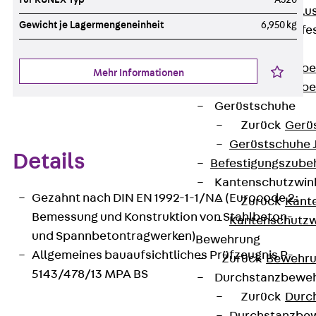
Maueranschlus
Gewicht je Lagermengeneinheit
6,950 kg
Trapezblechbefe
Zurück
Trapezblechbe
Mehr Informationen
Trapezblechbe
Gerüstschuhe
Zurück
Gerü
Gerüstschuhe 
Details
Befestigungszube
Kantenschutzwin
Gezahnt nach DIN EN 1992-1-1/NA (Eurocode 2:
Zurück
Kant
Bemessung und Konstruktion von Stahlbeton-
Kantenschutzw
und Spannbetontragwerken)
Bewehrung
Allgemeines bauaufsichtliches Prüfzeugnis P-
Zurück
Bewehr
5143/478/13 MPA BS
Durchstanzbewe
Zurück
Durc