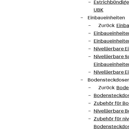
Estrichbündig
UBK
Einbaueinheiten
Zurück
Einba
Einbaueinheite
Einbaueinheite
Nivellierbare 
Nivellierbare 
Einbaueinheite
Nivellierbare E
Bodensteckdose
Zurück
Bode
Bodensteckdo
Zubehör für B
Nivellierbare
Zubehör für niv
Bodensteckdo