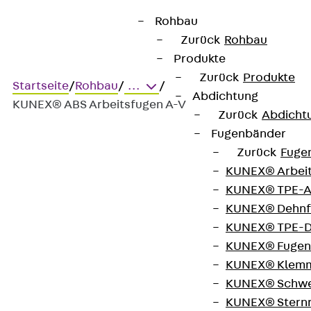
Rohbau
Zurück
Rohbau
Produkte
Zurück
Produkte
Startseite
/
Rohbau
/
...
/
Abdichtung
KUNEX® ABS Arbeitsfugen A-V
Zurück
Abdicht
Fugenbänder
Zurück
Fuge
KUNEX® ABS Arbeitsfugen
KUNEX® Arbei
A-V
KUNEX® TPE-A
KUNEX® Dehnf
KUNEX® TPE-D
Abschalelement mit
KUNEX® Fugen
Arbeitsfugenband
KUNEX® Klem
KUNEX® Schwe
(verzahnte Fuge)
KUNEX® Stern