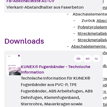
FB-Abschalleiste AS-CV
RAPIDOBAT®
Vierkant-Abstandhalter aus Faserbeton
Schalrohre Zubeh
Abschalelement
Zurück
Absc
Polystyrolele
Streckmetalle
Downloads
Streckmetalle
Abschalelemente
Schalungszubehö
de
en
ru
Verbindung
Zurück
Verbind
KUNEX® Fugenbänder - Technische
Information
Dorne
Technische Information für KUNEX®
Zurück
Dorn
Fugenbänder aus PVC-P, TPE
Doppelschubd
Fugenbänder, ABS Arbeitsfugen, ABS
Querkraftdorn
Dehnfugen, Klemmfugenband,
Verbindungslasc
Sternrohre, Mauerkragen sowie
Zurück
Verb