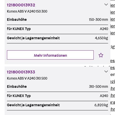
121800013932
Montageschien
Kunex ABS V A240 150 300
Montageschien
Montageschien
Einbauhöhe
150-300 mm
Montageschien
für KUNEX Typ
A240
Montageschien
Gewicht je Lagermengeneinheit
4,650 kg
gelocht
Geländerbefesti
Zurück
Mehr Informationen
Geländerbefes
Geländerbefes
121800013933
Spezialschraube
Kunex ABS V A240 310 500
Zurück
Spez
Einbauhöhe
310-500 mm
Hakenkopfschr
Hakenkopfschr
für KUNEX Typ
A240
Sollbruchschr
Gewicht je Lagermengeneinheit
6,820 kg
Hakenkopfschr