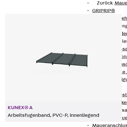
Zurück
Maue
GRIPRIP®
Bewehrungszubeh
Fassadenbefestigun
Zurück
Fassade
Fassadenkonsol
Zurück
Fass
Verblenderkon
Einmörtelkons
Winkelkonsole 
Fassadenbefestig
Brüstungsanker
Zurück
Brüs
Brüstungsanke
KUNEX® A
Maueranschluss
Arbeitsfugenband, PVC-P, innenliegend
Zurück
Maue
Maueranschlu