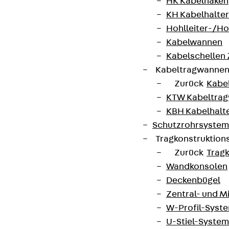
HK Kabelhaken
KH Kabelhalter
Hohlleiter-/H
Kabelwannen
Kabelschellen
Kabeltragwanne
Zurück
Kabe
KTW Kabeltra
KBH Kabelhalt
Schutzrohrsyste
Tragkonstruktio
Zurück
Trag
Wandkonsolen
Deckenbügel
Zentral- und 
W-Profil-Syst
U-Stiel-System