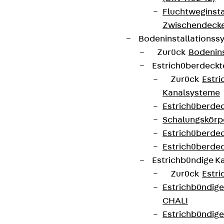
Fluchtweginsta
Zwischendecke
Bodeninstallations
Zurück
Bodenin
Estrichüberdeck
Zurück
Estr
Kanalsysteme
Estrichüberde
Schalungskörp
Estrichüberde
Estrichüberde
Estrichbündige 
Zurück
Estr
Estrichbündig
CHALI
Estrichbündig