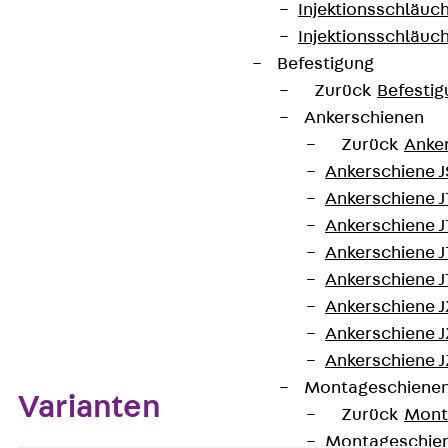
Injektionsschläuc
Injektionsschläuc
Allgemeines bauaufsichtliches Prüfzeugnis:
Befestigung
P-5143/478/13 MPA BS
Zurück
Befestig
Ankerschienen
Kontakt aufnehmen
Zurück
Anke
Ankerschiene J
Datenblatt herunterladen
Ankerschiene 
Ankerschiene J
Ankerschiene J
Ankerschiene J
Ankerschiene J
Zum Abschnitt navigieren
Ankerschiene J
Ankerschiene J
Montageschiene
Varianten
Zurück
Mont
Montageschie