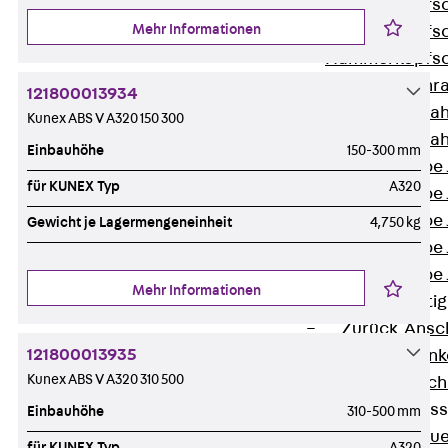
Hammerkopfsc
Mehr Informationen
Hammerkopfsc
Hammerkopfsc
Sollbruchschr
121800013934
Doppelkerbzah
Kunex ABS V A320 150 300
Doppelkerbzah
Einbauhöhe
150-300 mm
Zahnschraube 
für KUNEX Typ
A320
Zahnschraube 
Zahnschraube 
Gewicht je Lagermengeneinheit
4,750 kg
Zahnschraube
Zahnschraube 
Mehr Informationen
Anschlagbefesti
Zurück
Ansc
121800013935
Liftschachtank
Kunex ABS V A320 310 500
Liftschachtsch
Maueranschlusss
Einbauhöhe
310-500 mm
Zurück
Maue
für KUNEX Typ
A320