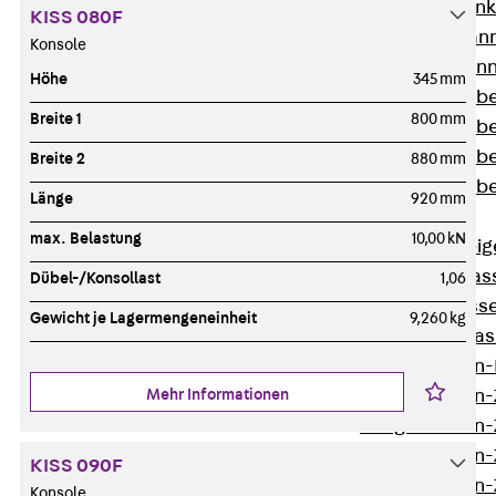
WL Weitspannka
KISS 080F
WPR Weitspann
Konsole
WLR Weitspann
Höhe
345 mm
Weitspannkabel
Breite 1
800 mm
Weitspannkabe
Weitspannkabe
Breite 2
880 mm
Weitspannkab
Länge
920 mm
Steigetrassen
max. Belastung
10,00 kN
Zurück
Steig
STU Steigetrass
Dübel-/Konsollast
1,06
ST Steigetrasse
Gewicht je Lagermengeneinheit
9,260 kg
LGG Steigetrass
Steigetrassen
Mehr Informationen
Steigetrassen
Steigetrassen
Steigetrassen
KISS 090F
Steigetrassen-
Konsole