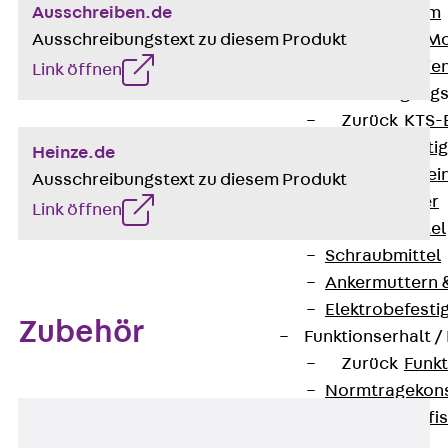
I-Stiel-System
Ausschreiben.de
PUK-STRUT-Mo
Ausschreibungstext zu diesem Produkt
C-Profil-Schie
Link öffnen
KTS-Befestigung
Zurück
KTS-
Klemmbefesti
Heinze.de
Kabelformstei
Ausschreibungstext zu diesem Produkt
Dübel & Anker
Link öffnen
Abhängemittel
Schraubmittel
Ankermuttern 
Elektrobefesti
Zubehör
Funktionserhalt 
Zurück
Funkt
Normtragekonst
Systemspezifis
(DIN 4102-12)