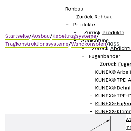
Rohbau
Zurück
Rohbau
Produkte
Zurück
Produkte
Startseite
/
Ausbau
/
Kabeltragsysteme
/
Abdichtung
Tragkonstruktionssysteme
/
Wandkonsolen
/
KISS
Zurück
Abdicht
Fugenbänder
Zurück
Fuge
KISS
KUNEX® Arbei
KUNEX® TPE-A
Wandkonsole, sehr schwer
KUNEX® Dehnf
KUNEX® TPE-D
KUNEX® Fugen
KUNEX® Klem
KUNEX® Schwe
KUNEX® Stern