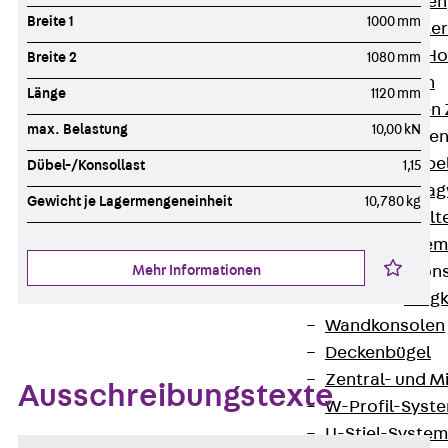
HK Kabelhaken
Breite 1
1000 mm
KH Kabelhalter
Hohlleiter-/H
Breite 2
1080 mm
Kabelwannen
Länge
1120 mm
Kabelschellen
max. Belastung
10,00 kN
Kabeltragwanne
Zurück
Kabe
Dübel-/Konsollast
1,15
KTW Kabeltra
Gewicht je Lagermengeneinheit
10,780 kg
KBH Kabelhalt
Schutzrohrsyste
Mehr Informationen
Tragkonstruktio
Zurück
Trag
Wandkonsolen
Deckenbügel
Zentral- und 
Ausschreibungstexte
W-Profil-Syst
U-Stiel-System