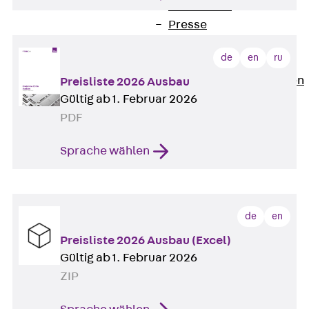
Newsletter
Presse
Karriere
de
en
ru
Zurück
Karriere
Stellenausschreibungen
Preisliste 2026 Ausbau
Gültig ab 1. Februar 2026
Unsere Standorte
PDF
Benefits
Sprache wählen
de
en
Preisliste 2026 Ausbau (Excel)
Gültig ab 1. Februar 2026
ZIP