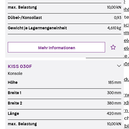
RAPIDOBAT®
max. Belastung
10,00 kN
Schalrohre Zubeh
Abschalelement
Dübel-/Konsollast
0,93
Zurück
Absc
Gewicht je Lagermengeneinheit
4,610 kg
Polystyrolele
Streckmetalle
Mehr Informationen
Streckmetalle
Abschalelemente
Schalungszubehö
KISS 030F
Verbindung
Konsole
Zurück
Verbind
Höhe
185 mm
Dorne
Breite 1
300 mm
Zurück
Dorn
Doppelschubd
Breite 2
380 mm
Querkraftdorn
Länge
420 mm
Verbindungslasc
max. Belastung
10,00 kN
Zurück
Verb