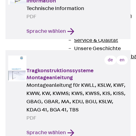
Information
Unternehmen
Technische Information
Zurück
Unternehmen
PDF
Über PohlCon
Sprache wählen
Werte & Philosophie
Service & Qualität
Unsere Geschichte
Mitgliedschaften & Verb
de
en
Aktuelles
Tragkonstruktionssysteme
Zurück
Aktuelles
Montageanleitung
News
Montageanleitung für KWLL, KSLW, KWF,
Events
KWW, KW, KWMS; KWS, KWSS, KIS, KISS,
Kontakt
GBAG, GBAR, MA, KDU, BGU, KSLW,
Zurück
Kontakt
KDAG 41, BGA 41, TBS
Ansprechpersonen
PDF
Technische Beratung
Standorte
Sprache wählen