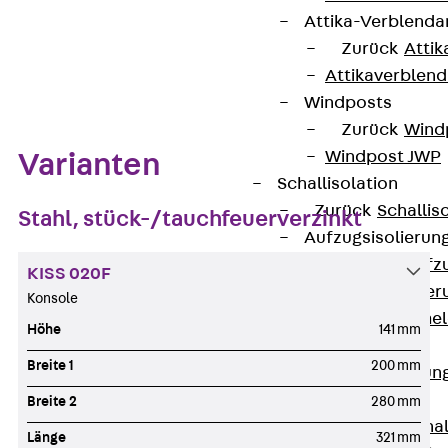
Attika-Verblenda
Zurück
Attik
Zum Abschnitt navigieren
Attikaverblend
Windposts
Zurück
Wind
Windpost JWP
Varianten
Schallisolation
Zurück
Schallis
Stahl, stück-/tauchfeuerverzinkt
Aufzugsisolierun
Zurück
Aufzu
KISS 020F
Aufzugsisolier
Konsole
Trittschalldämme
Höhe
141 mm
Schalung
Breite 1
200 mm
Zurück
Schalun
Schalrohre
Breite 2
280 mm
Zurück
Scha
Länge
321 mm