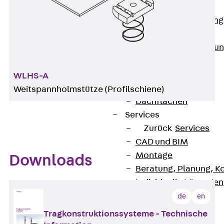
Anwendungsgebiete
Zurück
Anwendung
Industrieanlagen
Bodengeführte Leitu
Rechenzentrum
Tunnel
WLHS-A
Funktionserhalt
Weitspannholmstütze (Profilschiene)
Dachflächen
Services
Zurück
Services
CAD und BIM
Montage
Downloads
Beratung, Planung, K
Individuelle Lösungen
Referenzen
de
en
Referenzen
Tragkonstruktionssysteme - Technische
Downloads