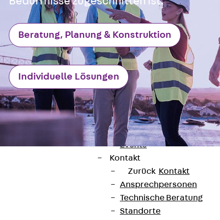
Bedürfnisse zugeschnitten ist.
Unternehmen
Zurück
Unternehmen
Beratung, Planung & Konstruktion
Über PohlCon
Werte & Philosophie
Service & Qualität
Individuelle Lösungen
Unsere Geschichte
Mitgliedschaften & Verb
Aktuelles
Zurück
Aktuelles
News
Events
Kontakt
Zurück
Kontakt
Ansprechpersonen
Technische Beratung
Standorte
Kontakt