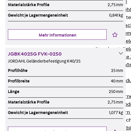
RAPIDOBAT®
Materialstärke Profile
2,75 mm
Schalrohre Zubeh
Gewicht je Lagermengeneinheit
0,841 kg
Abschalelement
Zurück
Absc
Polystyrolele
Mehr Informationen
Streckmetalle
Streckmetalle
JGBK4025G FVK-0250
Abschalelemente
JORDAHL Geländerbefestigung K40/25
Schalungszubehö
Profilhöhe
25 mm
Verbindung
Zurück
Verbind
Profilbreite
40 mm
Dorne
Länge
250 mm
Zurück
Dorn
Materialstärke Profile
2,75 mm
Doppelschubd
Querkraftdorn
Gewicht je Lagermengeneinheit
1,077 kg
Verbindungslasc
Zurück
Verb