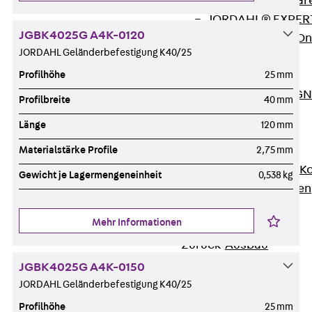
Zurück
Softwar
JORDAHL® EXPERT
JGBK4025G A4K-0120
JORDAHL® JVB Onl
JORDAHL Geländerbefestigung K40/25
ISOCHECK
Profilhöhe
25 mm
ISODESIGN
FERBOX®-DESIGN 
Profilbreite
40 mm
CAD und BIM
Länge
120 mm
Services
Materialstärke Profile
2,75 mm
Zurück
Services
Beratung, Planung, K
Gewicht je Lagermengeneinheit
0,538 kg
Individuelle Lösungen
Referenzen
Mehr Informationen
Ausbau
Zurück
Ausbau
Produkte
JGBK4025G A4K-0150
Zurück
Produkte
JORDAHL Geländerbefestigung K40/25
Kabeltragsysteme
Profilhöhe
25 mm