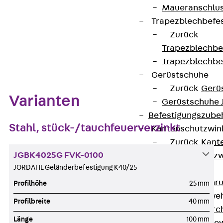
Maueranschlus
Trapezblechbefe
Zurück
Trapezblechbe
Zum Abschnitt navigieren
Trapezblechbe
Gerüstschuhe
Zurück
Gerü
Varianten
Gerüstschuhe 
Befestigungszube
Stahl, stück-/tauchfeuerverzinkt
Kantenschutzwin
Zurück
Kant
JGBK4025G FVK-0100
Kantenschutzw
JORDAHL Geländerbefestigung K40/25
Bewehrung
Zurück
Bewehr
Profilhöhe
25 mm
Durchstanzbewe
Profilbreite
40 mm
Zurück
Durc
Länge
100 mm