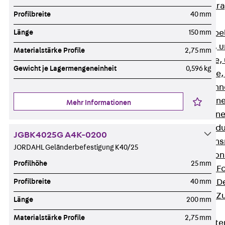
Zurück
Kabeltr
Profilbreite
40 mm
Kabelrinnen
Länge
150 mm
Zurück
Kabe
R Kabelrinne, 
Materialstärke Profile
2,75 mm
RS Kabelrinne,
Gewicht je Lagermengeneinheit
0,596 kg
RG Kabelrinne,
RGM Kabelrinne
RGS Kabelrinne
Mehr Informationen
RGL Kabelrinne
löschwasserdu
JGBK4025G A4K-0200
RI Installation
JORDAHL Geländerbefestigung K40/25
RIS Installatio
Profilhöhe
25 mm
Kabelrinnen-Fo
Profilbreite
40 mm
Kabelrinnen-D
Kabelrinnen-Z
Länge
200 mm
Gitterbahnen
Materialstärke Profile
2,75 mm
Zurück
Gitt