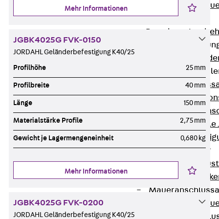
Zurück
Maue
Mehr Informationen
GRIPRIP®
Bewehrungszubeh
JGBK4025G FVK-0150
Fassadenbefestigun
JORDAHL Geländerbefestigung K40/25
Zurück
Fassade
Profilhöhe
25 mm
Fassadenkonsol
Zurück
Fass
Profilbreite
40 mm
Verblenderkon
Länge
150 mm
Einmörtelkons
Materialstärke Profile
2,75 mm
Winkelkonsole 
Fassadenbefestig
Gewicht je Lagermengeneinheit
0,680 kg
Brüstungsanker
Zurück
Brüs
Mehr Informationen
Brüstungsanke
Maueranschluss
JGBK4025G FVK-0200
Zurück
Maue
JORDAHL Geländerbefestigung K40/25
Maueranschlu