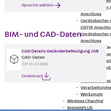
Steckverbinde
Sprache wählen
Gerätebecher 
Anschluss
Gerätebecher m
GST18-Anschlu
BIM- und CAD-Daten
Gerätebecher
Anschluss
Zubehör für Bode
CAD Details Geländerbefestigung JGB
Zurück
Zube
CAD-Daten
Bodeninstalla
ZIP (3.03 MB)
Optionales Zu
Ersatzteile
Download
Befestigungse
Verarbeitungss
Werkzeuge
Wireless Charging
SystemPLUS