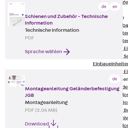
Estrichbündig
de
en
UBK
Schienen und Zubehör - Technische
Einbaueinheiten
Information
Zurück
Einba
Technische Information
Einbaueinheite
PDF
Einbaueinheite
Nivellierbare 
Sprache wählen
Nivellierbare 
Einbaueinheite
Nivellierbare E
de
Bodensteckdose
Zurück
Bode
Montageanleitung Geländerbefestigung
Bodensteckdo
JGB
Zubehör für B
Montageanleitung
Nivellierbare
PDF (2.06 MB)
Zubehör für niv
Download
Bodensteckdo