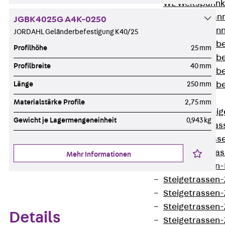
WL Weitspannka
WPR Weitspann
JGBK4025G A4K-0250
WLR Weitspann
JORDAHL Geländerbefestigung K40/25
Weitspannkabel
Profilhöhe
25 mm
Weitspannkabe
Profilbreite
40 mm
Weitspannkabe
Länge
250 mm
Weitspannkab
Steigetrassen
Materialstärke Profile
2,75 mm
Zurück
Steig
Gewicht je Lagermengeneinheit
0,943 kg
STU Steigetrass
ST Steigetrasse
LGG Steigetrass
Mehr Informationen
Steigetrassen
Steigetrassen
Steigetrassen
Steigetrassen
Details
Steigetrassen-