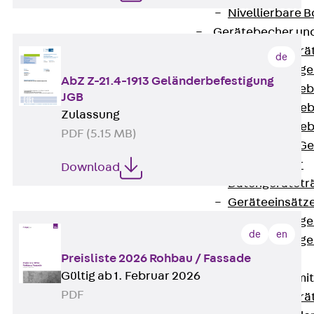
Nivellierbare
Gerätebecher und
Zurück
Gerä
de
Installationsg
AbZ Z-21.4-1913 Geländerbefestigung
Runde Geräteb
JGB
Eckige Geräte
Zulassung
Eckige Geräte
PDF (5.15 MB)
Zubehör für G
Geräteträger
Download
Datengerätetr
Geräteeinsätz
Installationsg
de
en
Installationsg
Preisliste 2026 Rohbau / Fassade
Multimedia
Gültig ab 1. Februar 2026
Gerätebecher mi
PDF
Zurück
Gerä