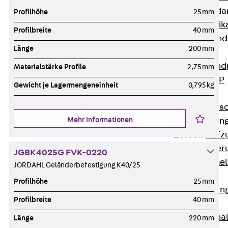
Attika-Verblenda
Profilhöhe
25 mm
Zurück
Attik
Profilbreite
40 mm
Attikaverblend
Länge
200 mm
Windposts
Zurück
Wind
Materialstärke Profile
2,75 mm
Windpost JWP
Gewicht je Lagermengeneinheit
0,795 kg
Schallisolation
Zurück
Schallis
Mehr Informationen
Aufzugsisolierun
Zurück
Aufzu
Aufzugsisolier
JGBK4025G FVK-0220
Trittschalldämme
JORDAHL Geländerbefestigung K40/25
Schalung
Profilhöhe
25 mm
Zurück
Schalun
Profilbreite
40 mm
Schalrohre
Zurück
Scha
Länge
220 mm