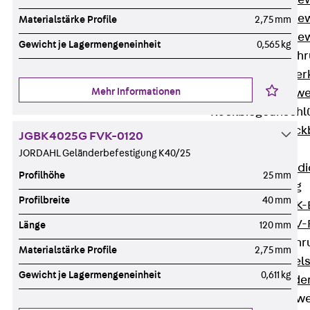
Durchstanzbe
Durchstanzbew
Materialstärke Profile
2,75 mm
Durchstanzbe
Gewicht je Lagermengeneinheit
0,565 kg
Querkraftbeweh
Zurück
Quer
Mehr Informationen
Querkraftbewe
Rückbiegeanschl
Zurück
Rück
JGBK4025G FVK-0120
FERBOX®
JORDAHL Geländerbefestigung K40/25
Anschlussabdi
Profilhöhe
25 mm
GFK-Bewehrung
Profilbreite
40 mm
Zurück
GFK-
FIBERNOX® V
Länge
120 mm
Edelstahlbewehr
Materialstärke Profile
2,75 mm
Zurück
Edel
Gewicht je Lagermengeneinheit
0,611 kg
Nichtrostender
Mauerwerksbew