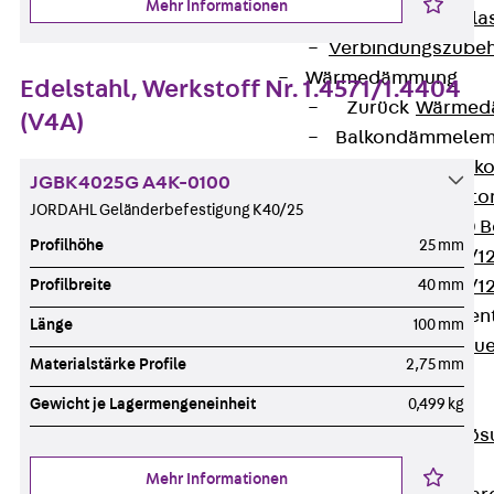
Mehr Informationen
Verbindungsla
Verbindungszube
Wärmedämmung
Edelstahl, Werkstoff Nr. 1.4571/1.4404
Zurück
Wärmed
(V4A)
Balkondämmele
Zurück
Balk
JGBK4025G A4K-0100
ISOPRO® Beto
JORDAHL Geländerbefestigung K40/25
ISOPRO® 120 B
Profilhöhe
25 mm
ISOPRO® 80/12
Profilbreite
40 mm
ISOPRO® 80/12
Mauerfußelemen
Länge
100 mm
Zurück
Maue
Materialstärke Profile
2,75 mm
ISOMUR®
Gewicht je Lagermengeneinheit
0,499 kg
Digitale Lösungen
Zurück
Digitale Lö
Software
Mehr Informationen