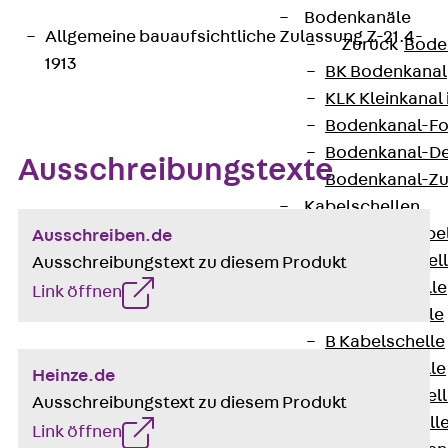
Bodenkanäle
Allgemeine bauaufsichtliche Zulassung Z-21.4-
Zurück
Bode
1913
BK Bodenkanal
KLK Kleinkanal 
Bodenkanal-Fo
Bodenkanal-De
Ausschreibungstexte
Bodenkanal-Z
Kabelschellen
Zurück
Kabe
Ausschreiben.de
AC Kabelschel
Ausschreibungstext zu diesem Produkt
H Kabelschelle
Link öffnen
S Kabelschelle
B Kabelschelle
U Kabelschelle
Heinze.de
RU Kabelschel
Ausschreibungstext zu diesem Produkt
W Kabelschell
Link öffnen