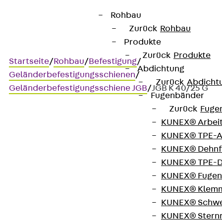
Rohbau
Zurück
Rohbau
Produkte
Zurück
Produkte
Startseite
/
Rohbau
/
Befestigung
/
Abdichtung
Geländerbefestigungsschienen
/
Zurück
Abdicht
Geländerbefestigungsschiene JGB
/
JGB K 40/25 G
Fugenbänder
Zurück
Fuge
KUNEX® Arbei
JGB K 40/25 G
KUNEX® TPE-A
KUNEX® Dehnf
Geländerbefestigungsschien
KUNEX® TPE-D
KUNEX® Fugen
zur sicheren Befestigung
KUNEX® Klem
von Geländerpfosten
KUNEX® Schwe
KUNEX® Stern