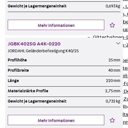
Gewicht je Lagermengeneinheit
0,693 kg
G Gitterbahn, 
GI Gitterbahn,
GTD Gitterkabe
Mehr Informationen
GTDW Gitterkab
Gitterbahnen-
JGBK4025G A4K-0220
Gitterbahnen-
JORDAHL Geländerbefestigung K40/25
Kabelleitern
Profilhöhe
25 mm
Zurück
Kabel
LGG Kabelleiter
Profilbreite
40 mm
LGGS Kabelleite
Länge
220 mm
Kabelleitern-F
Materialstärke Profile
2,75 mm
Kabelleitern-D
Kabelleitern-
Gewicht je Lagermengeneinheit
0,732 kg
Weitspannkabel
Zurück
Weit
Mehr Informationen
WPL Weitspann