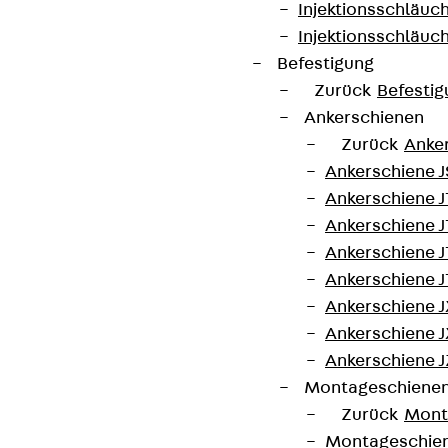
und Viertelmeterelemente dabei mit
Injektionsschläuc
umlaufendem Brandschutz.
Injektionsschläuc
Befestigung
Zurück
Befestig
Europäische Technische Bewertung: ETA-
Ankerschienen
17/0466
Zurück
Anke
Ankerschiene J
Allgemeine Bauartgenehmigung: Z-15.7-354
Ankerschiene 
(in Verbindung mit ETA-17/0466)
Ankerschiene J
Ankerschiene J
Typenprüfung: 4117/6
Ankerschiene J
Ankerschiene J
Ankerschiene J
Kontakt aufnehmen
Ankerschiene J
Montageschiene
Datenblatt herunterladen
Zurück
Mont
Montageschie