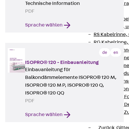
Technische Information
Zurück
Kabeltr
PDF
Kabelrinnen
Zurück
Kabe
Sprache wählen
R Kabelrinne, 
RS Kabelrinne,
RG Kabelrinne,
RGM Kabelrinne
de
en
RGS Kabelrinne
ISOPRO® 120 - Einbauanleitung
RGL Kabelrinne
Einbauanleitung für
löschwasserdu
Balkondämmelemente ISOPRO® 120 M,
RI Installation
ISOPRO® 120 M P, ISOPRO® 120 Q,
RIS Installatio
ISOPRO® 120 QQ
Kabelrinnen-Fo
PDF
Kabelrinnen-D
Kabelrinnen-Z
Sprache wählen
Gitterbahnen
Zurück
Gitt