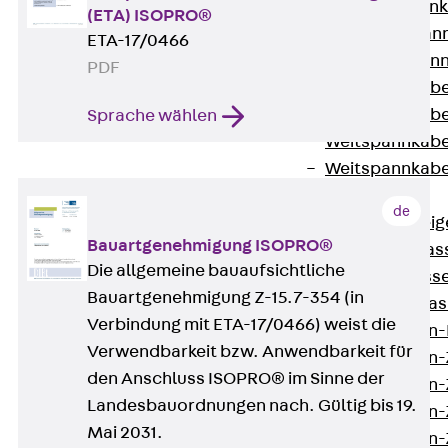
WL Weitspannka
(ETA) ISOPRO®
WPR Weitspann
ETA-17/0466
WLR Weitspann
PDF
Weitspannkabel
Weitspannkabe
Sprache wählen
Weitspannkabe
Weitspannkab
Steigetrassen
de
Zurück
Steig
Bauartgenehmigung ISOPRO®
STU Steigetrass
Die allgemeine bauaufsichtliche
ST Steigetrasse
Bauartgenehmigung Z-15.7-354 (in
LGG Steigetrass
Verbindung mit ETA-17/0466) weist die
Steigetrassen
Verwendbarkeit bzw. Anwendbarkeit für
Steigetrassen
den Anschluss ISOPRO® im Sinne der
Steigetrassen
Landesbauordnungen nach. Gültig bis 19.
Steigetrassen
Mai 2031.
Steigetrassen-