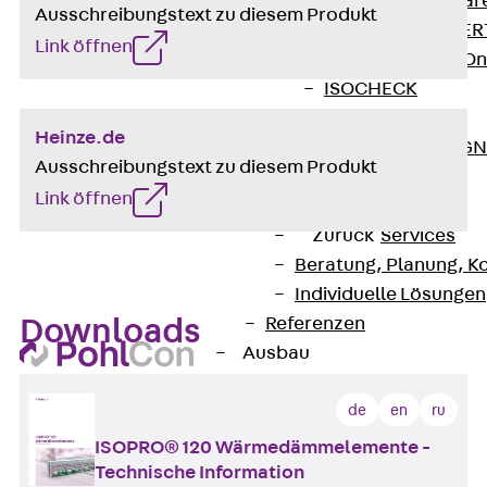
Zurück
Softwar
Ausschreibungstext zu diesem Produkt
JORDAHL® EXPERT
Link öffnen
JORDAHL® JVB Onl
ISOCHECK
ISODESIGN
Heinze.de
FERBOX®-DESIGN 
Ausschreibungstext zu diesem Produkt
CAD und BIM
Link öffnen
Services
Zurück
Services
Beratung, Planung, K
Individuelle Lösungen
Referenzen
Downloads
Ausbau
Zurück
Ausbau
de
en
ru
Produkte
Zurück
Produkte
ISOPRO® 120 Wärmedämmelemente -
Kabeltragsysteme
Technische Information