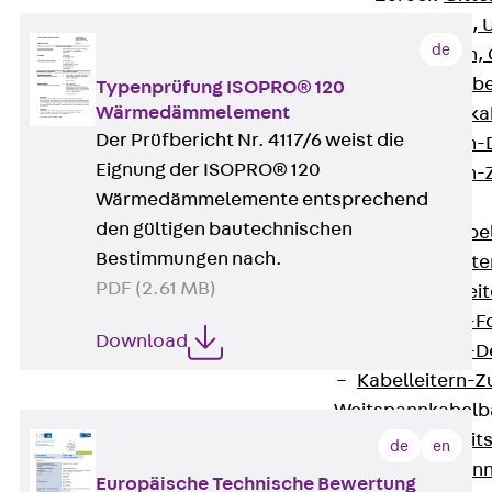
G Gitterbahn, 
de
GI Gitterbahn,
GTD Gitterkabe
Typenprüfung ISOPRO® 120
Wärmedämmelement
GTDW Gitterkab
Der Prüfbericht Nr. 4117/6 weist die
Gitterbahnen-
Eignung der ISOPRO® 120
Gitterbahnen-
Wärmedämmelemente entsprechend
Kabelleitern
den gültigen bautechnischen
Zurück
Kabel
Bestimmungen nach.
LGG Kabelleiter
PDF (2.61 MB)
LGGS Kabelleite
Kabelleitern-F
Download
Kabelleitern-D
Kabelleitern-
Weitspannkabel
Zurück
Weit
de
en
WPL Weitspann
Europäische Technische Bewertung