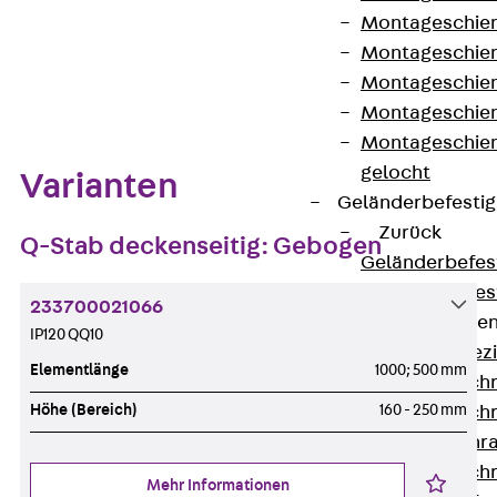
Montageschien
Montageschien
Zum Abschnitt navigieren
Montageschien
Montageschien
Montageschien
gelocht
Varianten
Geländerbefesti
Zurück
Q-Stab deckenseitig: Gebogen
Geländerbefes
Geländerbefes
233700021066
Spezialschraube
IP120 QQ10
Zurück
Spez
Elementlänge
1000; 500 mm
Hakenkopfschr
Höhe (Bereich)
160 - 250 mm
Hakenkopfschr
Sollbruchschr
Hakenkopfschr
Mehr Informationen