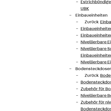
Estrichbündig
Kontakt
UBK
Einbaueinheiten
contact@pohlcon.com
Zurück
Einba
+49 30 68283-04
Einbaueinheite
Einbaueinheite
Nivellierbare 
Nivellierbare 
Einbaueinheite
Nivellierbare E
Bodensteckdose
Newsletter
Zurück
Bode
Wir informieren regelmäßig zu
Bodensteckdo
Produktneuheiten, Referenzen und aktuellen
Zubehör für B
Themen.
Nivellierbare
Zubehör für niv
Bodensteckdo
Jetzt anmelden