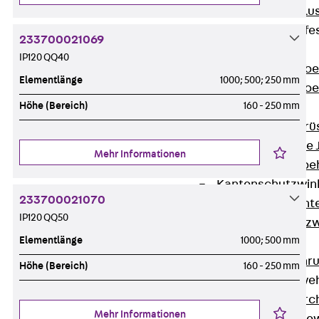
Maueranschlus
Trapezblechbefe
233700021069
Zurück
IP120 QQ40
Trapezblechbe
Elementlänge
1000; 500; 250 mm
Trapezblechbe
Höhe (Bereich)
160 - 250 mm
Gerüstschuhe
Zurück
Gerü
Gerüstschuhe 
Mehr Informationen
Befestigungszube
Kantenschutzwin
233700021070
Zurück
Kant
IP120 QQ50
Kantenschutzw
Elementlänge
1000; 500 mm
Bewehrung
Zurück
Bewehr
Höhe (Bereich)
160 - 250 mm
Durchstanzbewe
Zurück
Durc
Mehr Informationen