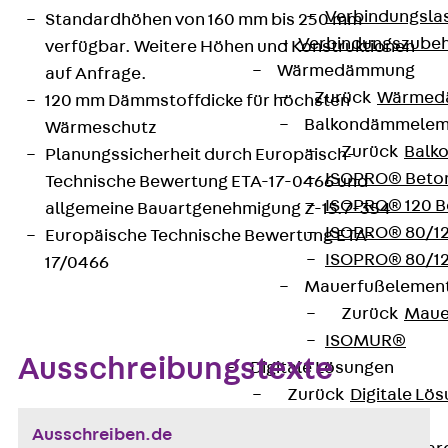
Verbindungsla
Standardhöhen von 160 mm bis 250 mm
Verbindungszube
verfügbar. Weitere Höhen und Konstruktionen
Wärmedämmung
auf Anfrage.
Zurück
Wärmed
120 mm Dämmstoffdicke für höchsten
Balkondämmele
Wärmeschutz
Zurück
Balk
Planungssicherheit durch Europäisch-
ISOPRO® Beto
Technische Bewertung ETA-17-0466 und
ISOPRO® 120 B
allgemeine Bauartgenehmigung Z-15.7-354
ISOPRO® 80/12
Europäische Technische Bewertung ETA-
ISOPRO® 80/12
17/0466
Mauerfußelemen
Zurück
Maue
ISOMUR®
Ausschreibungstexte
Digitale Lösungen
Zurück
Digitale Lö
Software
Ausschreiben.de