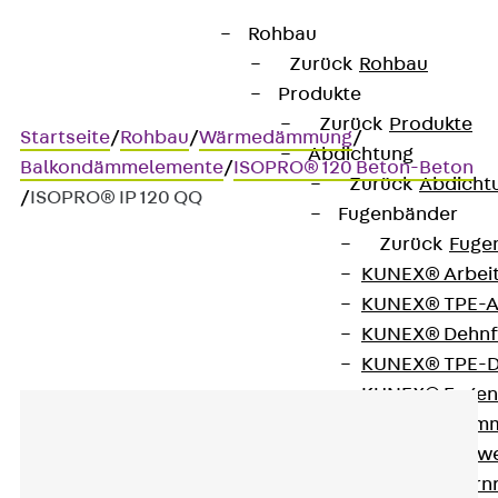
Rohbau
Zurück
Rohbau
Produkte
Zurück
Produkte
Startseite
/
Rohbau
/
Wärmedämmung
/
Abdichtung
Balkondämmelemente
/
ISOPRO® 120 Beton-Beton
Zurück
Abdicht
/
ISOPRO® IP 120 QQ
Fugenbänder
Zurück
Fuge
KUNEX® Arbei
ISOPRO® IP 120 QQ
KUNEX® TPE-A
KUNEX® Dehnf
KUNEX® TPE-D
KUNEX® Fugen
KUNEX® Klem
KUNEX® Schwe
KUNEX® Stern