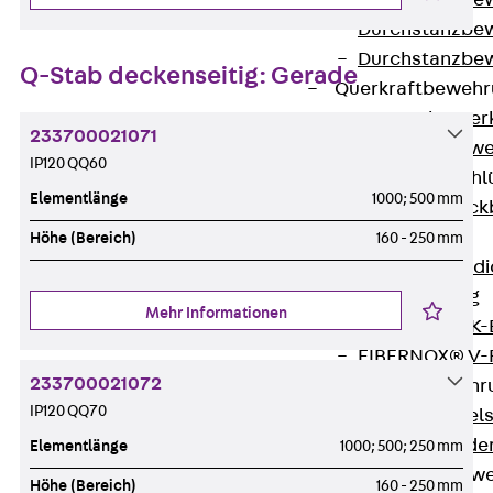
Durchstanzbe
Durchstanzbew
Durchstanzbe
Q-Stab deckenseitig: Gerade
Querkraftbeweh
Zurück
Quer
233700021071
Querkraftbewe
IP120 QQ60
Rückbiegeanschl
Elementlänge
1000; 500 mm
Zurück
Rück
FERBOX®
Höhe (Bereich)
160 - 250 mm
Anschlussabdi
GFK-Bewehrung
Mehr Informationen
Zurück
GFK-
FIBERNOX® V
233700021072
Edelstahlbewehr
IP120 QQ70
Zurück
Edel
Nichtrostender
Elementlänge
1000; 500; 250 mm
Mauerwerksbew
Höhe (Bereich)
160 - 250 mm