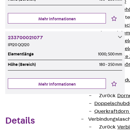
RAPIDOBAT®
Schalrohre Zubeh
Abschalelement
Mehr Informationen
Zurück
Absc
Polystyrolele
233700021077
Streckmetalle
IP120 QQ120
Streckmetalle
Elementlänge
1000; 500 mm
Abschalelemente
Schalungszubehö
Höhe (Bereich)
180 - 250 mm
Verbindung
Zurück
Verbind
Mehr Informationen
Dorne
Zurück
Dorn
Doppelschubd
Querkraftdorn
Details
Verbindungslasc
Zurück
Verb