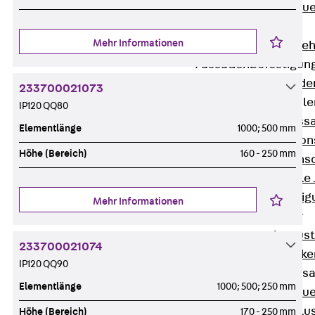
Zurück
Maue
GRIPRIP®
Mehr Informationen
Bewehrungszubeh
Fassadenbefestigun
Zurück
Fassade
233700021073
Fassadenkonsol
IP120 QQ80
Zurück
Fass
Elementlänge
1000; 500 mm
Verblenderkon
Höhe (Bereich)
160 - 250 mm
Einmörtelkons
Winkelkonsole 
Fassadenbefestig
Mehr Informationen
Brüstungsanker
Zurück
Brüs
233700021074
Brüstungsanke
IP120 QQ90
Maueranschluss
Elementlänge
1000; 500; 250 mm
Zurück
Maue
Maueranschlu
Höhe (Bereich)
170 - 250 mm