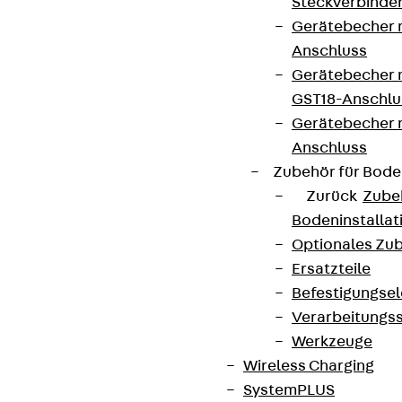
Steckverbinde
Gerätebecher 
Anschluss
Gerätebecher m
AGB
GST18-Anschlu
Gerätebecher
Cookie-Einstellungen
Anschluss
Hinweisgebersystem
Zubehör für Bode
Datenschutz
Zurück
Zube
Bodeninstalla
Impressum
Optionales Zu
Ersatzteile
Befestigungse
Verarbeitungss
Werkzeuge
Wireless Charging
SystemPLUS