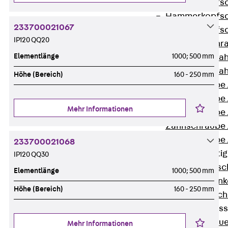
Hammerkopfsc
Hammerkopfsc
233700021067
Hammerkopfsc
IP120 QQ20
Sollbruchschr
Elementlänge
1000; 500 mm
Doppelkerbzah
Doppelkerbzah
Höhe (Bereich)
160 - 250 mm
Zahnschraube 
Zahnschraube 
Mehr Informationen
Zahnschraube 
Zahnschraube
Zahnschraube 
233700021068
Anschlagbefesti
IP120 QQ30
Zurück
Ansc
Elementlänge
1000; 500 mm
Liftschachtank
Höhe (Bereich)
160 - 250 mm
Liftschachtsch
Maueranschlusss
Zurück
Maue
Mehr Informationen