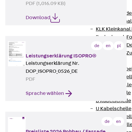
PDF (1,016.09 KB)
Bodenkanäle
Zurück
Bode
Download
BK Bodenkanal
KLK Kleinkanal 
Bodenkanal-Fo
Bodenkanal-De
de
en
pl
Bodenkanal-Z
Leistungserklärung ISOPRO®
Kabelschellen
Leistungserklärung Nr.
Zurück
Kabe
DOP_ISOPRO_0526_DE
AC Kabelschel
PDF
H Kabelschelle
S Kabelschelle
Sprache wählen
B Kabelschelle
U Kabelschelle
RU Kabelschel
de
en
W Kabelschell
Preisliste 2026 Rohbau / Fassade