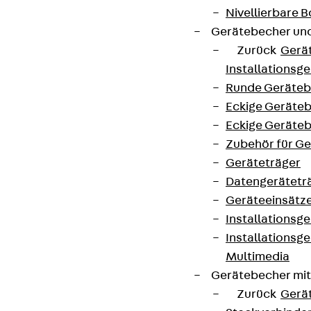
Nivellierbare
Gerätebecher und
Zurück
Gerä
Installationsg
Connect
Runde Geräteb
Eckige Geräte
Eckige Geräte
Zubehör für G
Geräteträger
Datengerätetr
Geräteeinsätz
Installationsg
Installationsg
Multimedia
Gerätebecher mi
Partner von Anfang bis Zukunft.
Zurück
Gerä