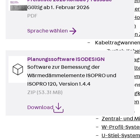
HK Kabelhaken
Gültig ab 1. Februar 2026
KH Kabelhalter
PDF
Hohlleiter-/H
Kabelwannen
Sprache wählen
Kabelschellen
Kabeltragwanne
Zurück
Kabe
Planungssoftware ISODESIGN
KTW Kabeltra
Software zur Bemessung der
KBH Kabelhalt
Wärmedämmelemente ISOPRO und
Schutzrohrsyste
ISOPRO 120, Version 1.4.4
Tragkonstruktio
ZIP (53.31 MB)
Zurück
Trag
Wandkonsolen
Download
Deckenbügel
Zentral- und 
W-Profil-Syst
U-Stiel-System