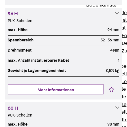
Bodenkanäle
Zurück
Bode
56 H
BK Bodenkanal
PUK-Schellen
KLK Kleinkanal 
max. Höhe
94 mm
Bodenkanal-Fo
Spannbereich
52 - 56 mm
Bodenkanal-De
Drehmoment
4 Nm
Bodenkanal-Z
Kabelschellen
max. Anzahl installierbarer Kabel
1
Zurück
Kabe
Gewicht je Lagermengeneinheit
0,109 kg
AC Kabelschel
H Kabelschelle
S Kabelschelle
Mehr Informationen
B Kabelschelle
U Kabelschelle
60 H
RU Kabelschel
PUK-Schellen
W Kabelschell
max. Höhe
98 mm