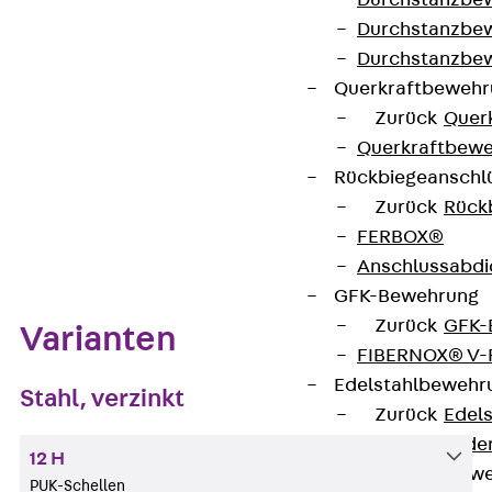
Durchstanzbe
Kontakt aufnehmen
Durchstanzbew
Auf die Merkliste
Durchstanzbe
Querkraftbeweh
Datenblatt herunterladen
Zurück
Quer
Querkraftbewe
Rückbiegeanschl
Zurück
Rück
Zum Abschnitt navigieren
FERBOX®
Anschlussabdi
GFK-Bewehrung
Zurück
GFK-
Varianten
FIBERNOX® V
Edelstahlbewehr
Stahl, verzinkt
Zurück
Edel
Nichtrostender
12 H
Mauerwerksbew
PUK-Schellen