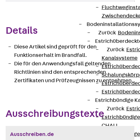
Fluchtweginsta
Zwischendecke
Bodeninstallations
Details
Zurück
Bodenin
Estrichüberdeck
Diese Artikel sind geprüft für den
Zurück
Estr
Funktionserhalt im Brandfall.
Kanalsysteme
Die für den Anwendungsfall geltenden
Estrichüberde
Richtlinien sind den entsprechenden
Schalungskörp
Zertifikaten und Prüfzeugnissen zu entnehmen.
Estrichüberde
Estrichüberde
Estrichbündige 
Zurück
Estr
Ausschreibungstexte
Estrichbündig
CHALI
Estrichbündig
Ausschreiben.de