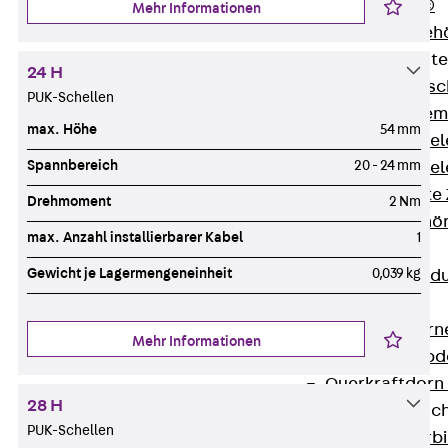
RAPIDOBAT®
Mehr Informationen
Schalrohre Zubeh
Abschalelement
24 H
Zurück
Absc
PUK-Schellen
Polystyrolele
max. Höhe
54 mm
Streckmetalle
Spannbereich
20 - 24 mm
Streckmetalle
Abschalelemente
Drehmoment
2 Nm
Schalungszubehö
max. Anzahl installierbarer Kabel
1
Verbindung
Gewicht je Lagermengeneinheit
0,039 kg
Zurück
Verbind
Dorne
Zurück
Dorn
Mehr Informationen
Doppelschubd
Querkraftdorn
28 H
Verbindungslasc
PUK-Schellen
Zurück
Verb