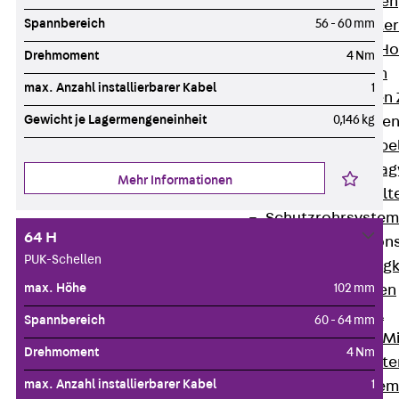
HK Kabelhaken
Spannbereich
56 - 60 mm
KH Kabelhalter
Hohlleiter-/H
Drehmoment
4 Nm
Kabelwannen
max. Anzahl installierbarer Kabel
1
Kabelschellen
Gewicht je Lagermengeneinheit
0,146 kg
Kabeltragwanne
Zurück
Kabe
KTW Kabeltra
Mehr Informationen
KBH Kabelhalt
Schutzrohrsyste
64 H
Tragkonstruktio
PUK-Schellen
Zurück
Trag
max. Höhe
102 mm
Wandkonsolen
Deckenbügel
Spannbereich
60 - 64 mm
Zentral- und 
Drehmoment
4 Nm
W-Profil-Syst
max. Anzahl installierbarer Kabel
1
U-Stiel-System