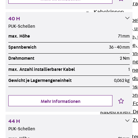
Zurück
Kabeltr
Kabelrinnen
40 H
Zurück
Kabe
PUK-Schellen
R Kabelrinne, 
max. Höhe
71 mm
RS Kabelrinne,
RG Kabelrinne,
Spannbereich
36 - 40 mm
RGM Kabelrinne
Drehmoment
2 Nm
RGS Kabelrinne
max. Anzahl installierbarer Kabel
1
RGL Kabelrinne
löschwasserdu
Gewicht je Lagermengeneinheit
0,062 kg
RI Installation
RIS Installatio
Mehr Informationen
Kabelrinnen-Fo
Kabelrinnen-D
Kabelrinnen-Z
44 H
Gitterbahnen
PUK-Schellen
Zurück
Gitt