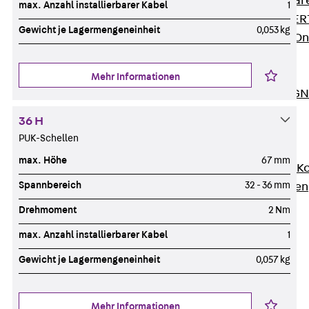
Zurück
Softwar
max. Anzahl installierbarer Kabel
1
JORDAHL® EXPERT
Gewicht je Lagermengeneinheit
0,053 kg
JORDAHL® JVB Onl
ISOCHECK
ISODESIGN
Mehr Informationen
FERBOX®-DESIGN 
CAD und BIM
36 H
Services
PUK-Schellen
Zurück
Services
max. Höhe
67 mm
Beratung, Planung, K
Spannbereich
32 - 36 mm
Individuelle Lösungen
Referenzen
Drehmoment
2 Nm
Ausbau
max. Anzahl installierbarer Kabel
1
Zurück
Ausbau
Gewicht je Lagermengeneinheit
0,057 kg
Produkte
Zurück
Produkte
Kabeltragsysteme
Mehr Informationen