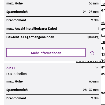
max. Höhe
58 mm
Verbindungsla
Verbindungszube
Spannbereich
24 - 28 mm
Wärmedämmung
Drehmoment
2 Nm
Zurück
Wärmed
max. Anzahl installierbarer Kabel
1
Balkondämmele
Zurück
Balk
Gewicht je Lagermengeneinheit
0,044 kg
ISOPRO® Beto
ISOPRO® 120 B
Mehr Informationen
ISOPRO® 80/12
ISOPRO® 80/12
Mauerfußelemen
32 H
Zurück
Maue
PUK-Schellen
ISOMUR®
max. Höhe
63 mm
Digitale Lösungen
Spannbereich
28 - 32 mm
Zurück
Digitale Lö
Drehmoment
2 Nm
Software