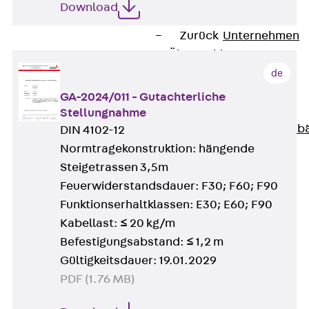
Download
Unternehmen
Zurück
Unternehmen
Über PohlCon
Werte & Philosophie
de
Service & Qualität
GA-2024/011 - Gutachterliche
Unsere Geschichte
Stellungnahme
Mitgliedschaften & Verb
DIN 4102-12
Aktuelles
Normtragekonstruktion: hängende
Zurück
Aktuelles
Steigetrassen 3,5m
News
Feuerwiderstandsdauer: F30; F60; F90
Events
Funktionserhaltklassen: E30; E60; F90
Kontakt
Kabellast: ≤ 20 kg/m
Zurück
Kontakt
Befestigungsabstand: ≤ 1,2 m
Ansprechpersonen
Gültigkeitsdauer: 19.01.2029
Technische Beratung
PDF (1.76 MB)
Standorte