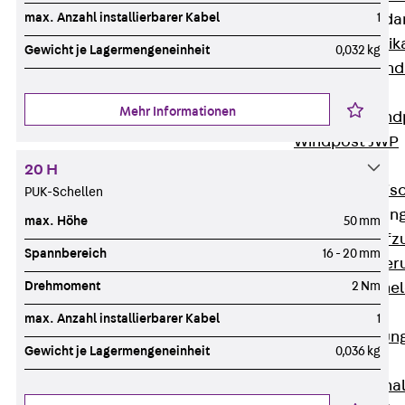
max. Anzahl installierbarer Kabel
1
Attika-Verblenda
Zurück
Attik
Gewicht je Lagermengeneinheit
0,032 kg
Attikaverblend
Windposts
Mehr Informationen
Zurück
Wind
Windpost JWP
Schallisolation
20 H
Zurück
Schallis
PUK-Schellen
Aufzugsisolierun
max. Höhe
50 mm
Zurück
Aufzu
Spannbereich
16 - 20 mm
Aufzugsisolier
Drehmoment
2 Nm
Trittschalldämme
Schalung
max. Anzahl installierbarer Kabel
1
Zurück
Schalun
Gewicht je Lagermengeneinheit
0,036 kg
Schalrohre
Zurück
Scha