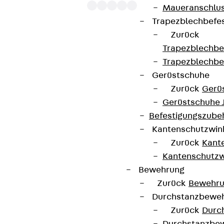
Maueranschlus
Trapezblechbefe
Zurück
Trapezblechbe
Art.-Nr.
64 H
max. Höhe
102 mm
Trapezblechbe
Gerüstschuhe
Spannbereich
60 - 64 mm
Drehmoment
4 Nm
Zurück
Gerü
Gerüstschuhe 
max.
1
Gewicht je
0,154 kg
Befestigungszube
Anzahl
Lagermengeneinheit
Kantenschutzwin
installierbarer
Zurück
Kant
Kabel
Kantenschutzw
Bewehrung
Zurück
Bewehr
Brandschutz
Durchstanzbewe
Zurück
Durc