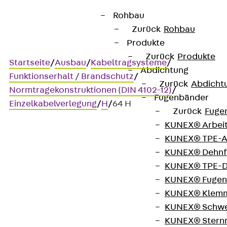
Rohbau
Zurück
Rohbau
Produkte
Zurück
Produkte
Startseite
/
Ausbau
/
Kabeltragsysteme
/
Abdichtung
Funktionserhalt / Brandschutz
/
Zurück
Abdicht
Normtragekonstruktionen (DIN 4102-12)
/
Fugenbänder
Einzelkabelverlegung
/
H
/
64 H
Zurück
Fuge
KUNEX® Arbei
KUNEX® TPE-A
Art.-Nr. 64 H
KUNEX® Dehnf
PUK-Schellen
KUNEX® TPE-D
KUNEX® Fugen
Kabelschelle zur
KUNEX® Klem
KUNEX® Schwe
Befestigung an C-
KUNEX® Stern