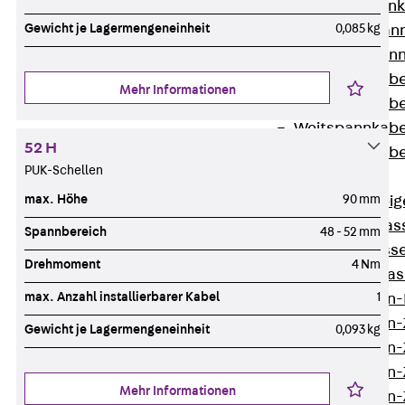
WL Weitspannka
Gewicht je Lagermengeneinheit
0,085 kg
WPR Weitspann
WLR Weitspann
Weitspannkabel
Mehr Informationen
Weitspannkabe
Weitspannkabe
52 H
Weitspannkab
PUK-Schellen
Steigetrassen
max. Höhe
90 mm
Zurück
Steig
STU Steigetrass
Spannbereich
48 - 52 mm
ST Steigetrasse
Drehmoment
4 Nm
LGG Steigetrass
max. Anzahl installierbarer Kabel
1
Steigetrassen
Steigetrassen
Gewicht je Lagermengeneinheit
0,093 kg
Steigetrassen
Steigetrassen
Mehr Informationen
Steigetrassen-