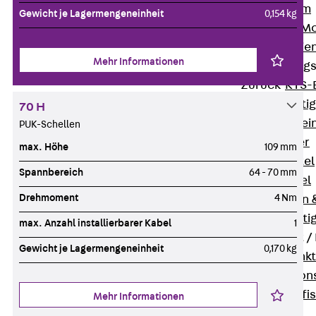
I-Stiel-System
Gewicht je Lagermengeneinheit
0,154 kg
PUK-STRUT-Mo
C-Profil-Schie
Mehr Informationen
KTS-Befestigung
Zurück
KTS-
Klemmbefesti
70 H
Kabelformstei
PUK-Schellen
Dübel & Anker
max. Höhe
109 mm
Abhängemittel
Spannbereich
64 - 70 mm
Schraubmittel
Drehmoment
4 Nm
Ankermuttern 
Elektrobefesti
max. Anzahl installierbarer Kabel
1
Funktionserhalt 
Gewicht je Lagermengeneinheit
0,170 kg
Zurück
Funkt
Normtragekonst
Systemspezifis
Mehr Informationen
(DIN 4102-12)