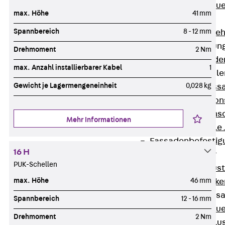
Zurück
Maue
max. Höhe
41 mm
GRIPRIP®
Spannbereich
8 - 12 mm
Bewehrungszubeh
Fassadenbefestigun
Drehmoment
2 Nm
Zurück
Fassade
max. Anzahl installierbarer Kabel
1
Fassadenkonsol
Gewicht je Lagermengeneinheit
0,028 kg
Zurück
Fass
Verblenderkon
Einmörtelkons
Mehr Informationen
Winkelkonsole 
Fassadenbefestig
16 H
Brüstungsanker
PUK-Schellen
Zurück
Brüs
max. Höhe
46 mm
Brüstungsanke
Maueranschluss
Spannbereich
12 - 16 mm
Zurück
Maue
Drehmoment
2 Nm
Maueranschlu