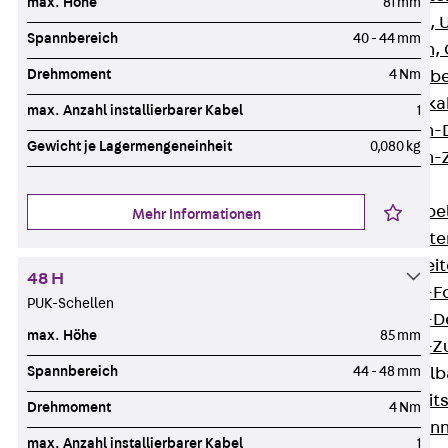
max. Höhe
81 mm
G Gitterbahn, 
Spannbereich
40 - 44 mm
GI Gitterbahn,
Drehmoment
4 Nm
GTD Gitterkabe
GTDW Gitterkab
max. Anzahl installierbarer Kabel
1
Gitterbahnen-
Gewicht je Lagermengeneinheit
0,080 kg
Gitterbahnen-
Kabelleitern
Zurück
Kabel
Mehr Informationen
LGG Kabelleiter
LGGS Kabelleite
48 H
Kabelleitern-F
PUK-Schellen
Kabelleitern-D
max. Höhe
85 mm
Kabelleitern-
Spannbereich
44 - 48 mm
Weitspannkabel
Zurück
Weit
Drehmoment
4 Nm
WPL Weitspann
max. Anzahl installierbarer Kabel
1