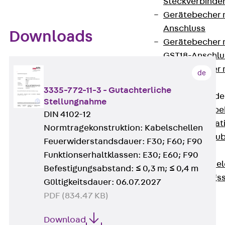
Steckverbinde
Gerätebecher 
Anschluss
Downloads
Gerätebecher m
GST18-Anschlu
Gerätebecher
de
Anschluss
3335-772-11-3 - Gutachterliche
Zubehör für Bode
Stellungnahme
Zurück
Zube
DIN 4102-12
Bodeninstalla
Normtragekonstruktion: Kabelschellen
Optionales Zu
Feuerwiderstandsdauer: F30; F60; F90
Ersatzteile
Funktionserhaltklassen: E30; E60; F90
Befestigungse
Befestigungsabstand: ≤ 0,3 m; ≤ 0,4 m
Verarbeitungss
Gültigkeitsdauer: 06.07.2027
Werkzeuge
PDF (834.47 KB)
Wireless Charging
SystemPLUS
Download