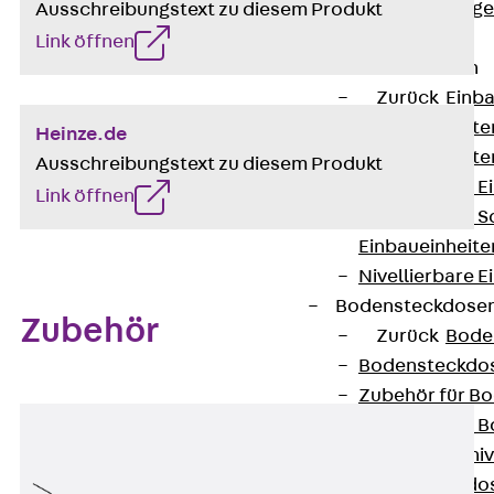
Estrichbündig
Ausschreibungstext zu diesem Produkt
UBK
Link öffnen
Einbaueinheiten
Zurück
Einba
Einbaueinheite
Heinze.de
Einbaueinheite
Ausschreibungstext zu diesem Produkt
Nivellierbare 
Link öffnen
Nivellierbare 
Einbaueinheite
Nivellierbare E
Bodensteckdose
Zubehör
Zurück
Bode
Bodensteckdo
Zubehör für B
Nivellierbare
Zubehör für niv
Bodensteckdo