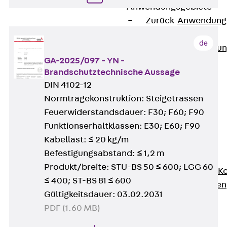
Anwendungsgebiete
Zurück
Anwendung
Industrieanlagen
de
Bodengeführte Leitu
GA-2025/097 - YN -
Rechenzentrum
Brandschutztechnische Aussage
Tunnel
DIN 4102-12
Funktionserhalt
Normtragekonstruktion: Steigetrassen
Dachflächen
Feuerwiderstandsdauer: F30; F60; F90
Services
Funktionserhaltklassen: E30; E60; F90
Zurück
Services
Kabellast: ≤ 20 kg/m
CAD und BIM
Befestigungsabstand: ≤ 1,2 m
Montage
Produkt/breite: STU-BS 50 ≤ 600; LGG 60
Beratung, Planung, K
≤ 400; ST-BS 81 ≤ 600
Individuelle Lösungen
Gültigkeitsdauer: 03.02.2031
Referenzen
PDF (1.60 MB)
Referenzen
Downloads