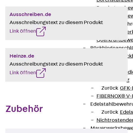
Durchstanzbe
Durchstanzbew
Ausschreiben.de
Durchstanzbe
Ausschreibungstext zu diesem Produkt
Querkraftbeweh
Link öffnen
Zurück
Quer
Querkraftbewe
Rückbiegeanschl
Heinze.de
Zurück
Rück
Ausschreibungstext zu diesem Produkt
FERBOX®
Anschlussabdi
Link öffnen
GFK-Bewehrung
Zurück
GFK-
FIBERNOX® V
Edelstahlbewehr
Zubehör
Zurück
Edel
Nichtrostender
Mauerwerksbew