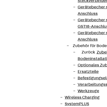
Steckverbinde
Gerätebecher 
Anschluss
Gerätebecher m
GST18-Anschlu
Gerätebecher
Anschluss
Zubehör für Bode
Zurück
Zube
Bodeninstalla
Optionales Zu
Ersatzteile
Befestigungse
Verarbeitungss
Werkzeuge
Wireless Charging
SystemPLUS