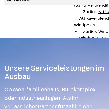
Attika-Verblenda
Zurück
Attik
Attikaverblend
Windposts
Zurück
Wind
Windpost JWP
Schallisolation
Zurück
Schallis
Aufzugsisolierun
Zurück
Aufzu
Unsere Serviceleistungen im
Aufzugsisolier
Ausbau
Trittschalldämme
Schalung
Ob Mehrfamilienhaus, Bürokomplex
Zurück
Schalun
oder Industrieanlagen: Als Ihr
Schalrohre
Zurück
Scha
verlässlicher Partner für zahlreiche