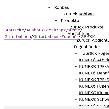
Rohbau
Zurück
Rohbau
Produkte
Zurück
Produkte
Startseite
/
Ausbau
/
Kabeltragsysteme
/
Abdichtung
Gitterbahnen
/
Gitterbahnen-Zubehör
/
GBHKK
Zurück
Abdicht
Fugenbänder
Zurück
Fuge
GBHKK
KUNEX® Arbei
KUNEX® TPE-A
Distanzbügel kurz für
KUNEX® Dehnf
KUNEX® TPE-D
Gitterbahn G 35
KUNEX® Fugen
KUNEX® Klem
KUNEX® Schwe
KUNEX® Stern