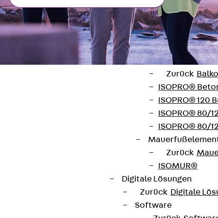
Verbindungsla
Verbindungszube
Wärmedämmung
Zurück
Wärmed
Balkondämmele
Zurück
Balk
ISOPRO® Beto
ISOPRO® 120 B
ISOPRO® 80/12
ISOPRO® 80/12
Kontakt
Mauerfußelemen
Zurück
Maue
contact@pohlcon.com
ISOMUR®
+49 30 68283-04
Digitale Lösungen
Zurück
Digitale Lö
Software