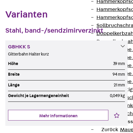
Hammerkopfsc
Hammerkopfsc
Varianten
Hammerkopfsc
Sollbruchschr
Stahl, band-/sendzimirverzinkt
Doppelkerbzah
Doppelkerbzah
GBHKK S
Zahnschraube 
Gitterbahn Halter kurz
Zahnschraube 
Höhe
39 mm
Zahnschraube 
Zahnschraube
Breite
94 mm
Zahnschraube 
Länge
21 mm
Anschlagbefesti
Gewicht je Lagermengeneinheit
0,049 kg
Zurück
Ansc
Liftschachtank
Liftschachtsch
Mehr Informationen
Maueranschlusss
Zurück
Maue