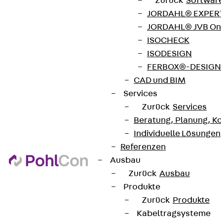
Zurück
Softwar
JORDAHL® EXPERT
JORDAHL® JVB Onl
Newsletter
ISOCHECK
ISODESIGN
Wir informieren regelmäßig zu
FERBOX®-DESIGN 
Produktneuheiten, Referenzen und aktuellen
CAD und BIM
Themen.
Services
Zurück
Services
Jetzt anmelden
Beratung, Planung, K
Individuelle Lösungen
Referenzen
Ausbau
Zurück
Ausbau
Connect
Produkte
Zurück
Produkte
Kabeltragsysteme