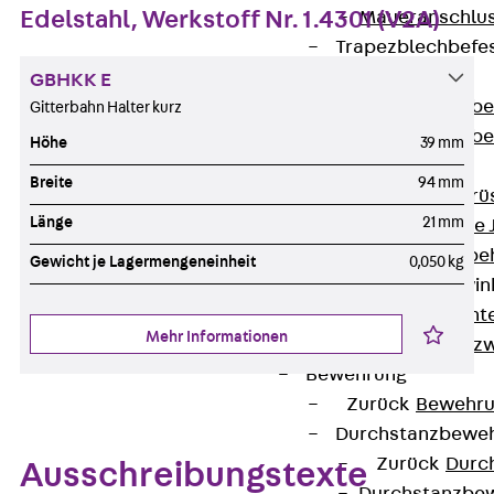
Edelstahl, Werkstoff Nr. 1.4301 (V2A)
Maueranschlus
Trapezblechbefe
Zurück
GBHKK E
Trapezblechbe
Gitterbahn Halter kurz
Trapezblechbe
Höhe
39 mm
Gerüstschuhe
Breite
94 mm
Zurück
Gerü
Länge
21 mm
Gerüstschuhe 
Befestigungszube
Gewicht je Lagermengeneinheit
0,050 kg
Kantenschutzwin
Zurück
Kant
Mehr Informationen
Kantenschutzw
Bewehrung
Zurück
Bewehr
Durchstanzbewe
Zurück
Durc
Ausschreibungstexte