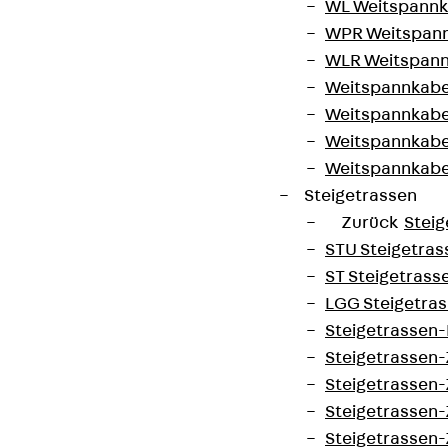
WL Weitspannka
WPR Weitspann
WLR Weitspann
Weitspannkabel
Weitspannkabe
Weitspannkabe
Weitspannkab
Steigetrassen
Zurück
Steig
STU Steigetrass
ST Steigetrasse
LGG Steigetrass
Steigetrassen
Steigetrassen
Steigetrassen
Steigetrassen
Steigetrassen-