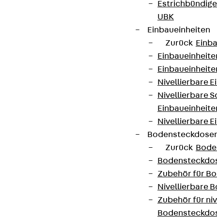
Estrichbündig
UBK
Einbaueinheiten
Zurück
Einba
Einbaueinheite
Einbaueinheite
Nivellierbare 
Nivellierbare 
Einbaueinheite
Nivellierbare E
Bodensteckdose
Zurück
Bode
Bodensteckdo
Zubehör für B
Nivellierbare
Zubehör für niv
Bodensteckdo