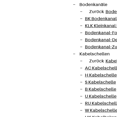
Bodenkanäle
Zurück
Bode
BK Bodenkanal
KLK Kleinkanal 
Bodenkanal-Fo
Bodenkanal-De
Bodenkanal-Z
Kabelschellen
Zurück
Kabe
AC Kabelschel
H Kabelschelle
S Kabelschelle
B Kabelschelle
U Kabelschelle
RU Kabelschel
W Kabelschell