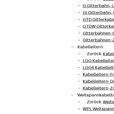
Datenschutz
G Gitterbahn, 
Impressum
GI Gitterbahn,
GTD Gitterkabe
GTDW Gitterkab
Gitterbahnen-
Gitterbahnen-
Kabelleitern
Zurück
Kabel
LGG Kabelleiter
LGGS Kabelleite
Kabelleitern-F
Kabelleitern-D
Kabelleitern-
Weitspannkabel
Zurück
Weit
WPL Weitspann