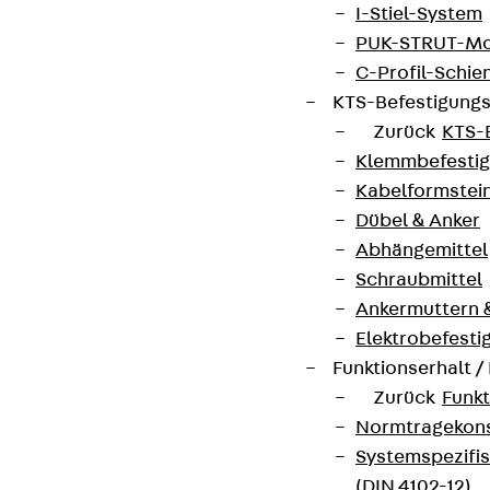
I-Stiel-System
PUK-STRUT-Mo
C-Profil-Schie
KTS-Befestigung
Zurück
KTS-
Klemmbefesti
Kabelformstei
Dübel & Anker
Abhängemittel
Schraubmittel
Ankermuttern 
Elektrobefesti
Funktionserhalt 
Zurück
Funkt
Normtragekonst
Systemspezifis
(DIN 4102-12)