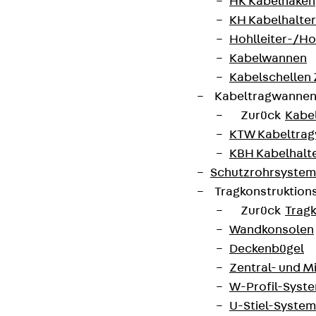
HK Kabelhaken
KH Kabelhalter
Hohlleiter-/H
Kabelwannen
Kabelschellen
Kabeltragwanne
Zurück
Kabe
KTW Kabeltra
KBH Kabelhalt
Schutzrohrsyste
Tragkonstruktio
Zurück
Trag
Wandkonsolen
Deckenbügel
Zentral- und 
W-Profil-Syst
U-Stiel-System