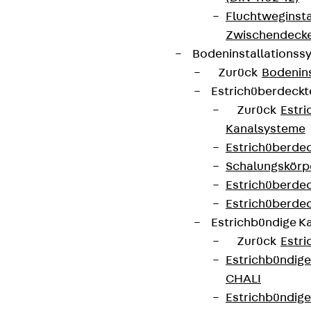
Fluchtweginsta
Zwischendecke
Bodeninstallations
Zurück
Bodenin
Estrichüberdeck
Zurück
Estr
Kanalsysteme
Estrichüberde
Schalungskörp
Estrichüberde
Estrichüberde
Estrichbündige 
Zurück
Estr
Estrichbündig
CHALI
Estrichbündig