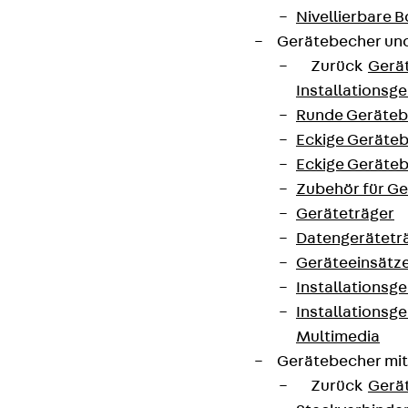
Nivellierbare
Gerätebecher und
Zurück
Gerä
Installationsg
Runde Geräteb
Eckige Geräte
Eckige Geräte
Zubehör für G
Geräteträger
Datengerätetr
Geräteeinsätz
Installationsg
Installationsg
Multimedia
Gerätebecher mi
Zurück
Gerä