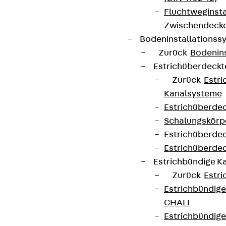
Fluchtweginsta
Zwischendecke
Bodeninstallations
Zurück
Bodenin
Estrichüberdeck
Zurück
Estr
Kanalsysteme
Estrichüberde
Schalungskörp
Estrichüberde
Estrichüberde
Estrichbündige 
Zurück
Estr
Estrichbündig
CHALI
Estrichbündig