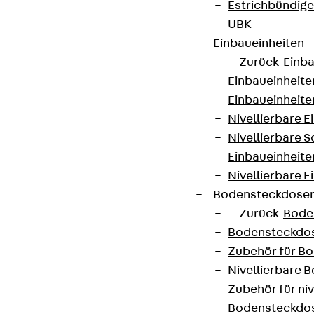
Estrichbündig
UBK
Einbaueinheiten
Zurück
Einba
Einbaueinheite
Einbaueinheite
Nivellierbare 
Nivellierbare 
Einbaueinheite
Nivellierbare E
Bodensteckdose
Zurück
Bode
Bodensteckdo
Zubehör für B
Nivellierbare
Zubehör für niv
Bodensteckdo