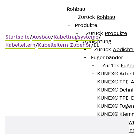
Rohbau
Zurück
Rohbau
Produkte
Zurück
Produkte
Startseite
/
Ausbau
/
Kabeltragsysteme
/
Abdichtung
Kabelleitern
/
Kabelleitern-Zubehör
/
EL
Zurück
Abdicht
Fugenbänder
Zurück
Fuge
EL
KUNEX® Arbei
KUNEX® TPE-A
Faserzementplatte
KUNEX® Dehnf
KUNEX® TPE-D
KUNEX® Fugen
KUNEX® Klem
KUNEX® Schwe
KUNEX® Stern