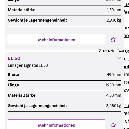
Maueranschlus
Materialstärke
4,50 mm
Trapezblechbefe
Zurück
Gewicht je Lagermengeneinheit
2,930 kg
Trapezblechbe
Trapezblechbe
Mehr Informationen
Gerüstschuhe
Zurück
Gerü
EL 50
Gerüstschuhe 
Einlagen Lignatal EL 50
Befestigungszube
Kantenschutzwin
Breite
490 mm
Zurück
Kant
Länge
1250 mm
Kantenschutzw
Materialstärke
4,50 mm
Bewehrung
Zurück
Bewehr
Gewicht je Lagermengeneinheit
3,680 kg
Durchstanzbewe
Zurück
Durc
Mehr Informationen