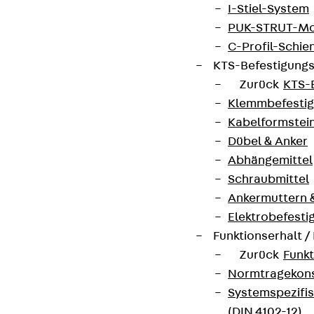
I-Stiel-System
PUK-STRUT-Mo
C-Profil-Schie
KTS-Befestigung
Zurück
KTS-
Klemmbefesti
Kabelformstei
Dübel & Anker
Abhängemittel
Schraubmittel
Ankermuttern 
Elektrobefesti
Funktionserhalt 
Zurück
Funkt
Normtragekonst
Systemspezifis
(DIN 4102-12)