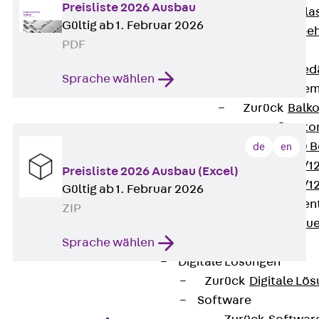
Preisliste 2026 Ausbau
Verbindungsla
Gültig ab 1. Februar 2026
Verbindungszube
PDF
Wärmedämmung
Zurück
Wärmed
Sprache wählen
Balkondämmele
Zurück
Balk
ISOPRO® Beto
ISOPRO® 120 B
de
en
ISOPRO® 80/12
Preisliste 2026 Ausbau (Excel)
ISOPRO® 80/12
Gültig ab 1. Februar 2026
Mauerfußelemen
ZIP
Zurück
Maue
Sprache wählen
ISOMUR®
Digitale Lösungen
Zurück
Digitale Lö
Software