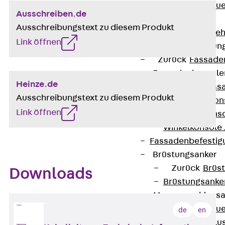
Zurück
Maue
Ausschreiben.de
GRIPRIP®
Ausschreibungstext zu diesem Produkt
Bewehrungszubeh
Link öffnen
Fassadenbefestigun
Zurück
Fassade
Fassadenkonsol
Heinze.de
Zurück
Fass
Ausschreibungstext zu diesem Produkt
Verblenderkon
Link öffnen
Einmörtelkons
Winkelkonsole 
Fassadenbefestig
Brüstungsanker
Zurück
Brüs
Downloads
Brüstungsanke
Maueranschluss
Zurück
Maue
de
en
Maueranschlu