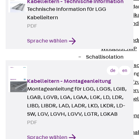
Kabelleitern - Technische Information
Attika-Verblenda
Technische Information für LGG
Zurück
Attik
Kabelleitern
Attikaverblend
PDF
Windposts
Zurück
Wind
Sprache wählen
Windpost JWP
Schallisolation
Zurück
Schallis
de
en
Aufzugsisolierun
Kabelleitern - Montageanleitung
Zurück
Aufzu
Montageanleitung für LGG, LGGS, LGIB,
Aufzugsisolier
LGAB, LGVB, LGA, LGAA, LGK, LD, LDR,
Trittschalldämme
LIBD, LIBDR, LAD, LADR, LKD, LKDR, LD-
Schalung
SW, LGV, LGVH, LGVV, LGTR, LGKAB
Zurück
Schalun
PDF
Schalrohre
Zurück
Scha
Sprache wählen