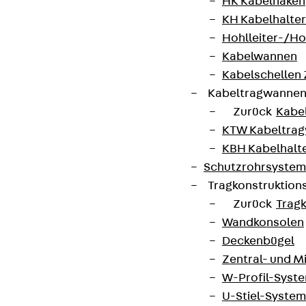
HK Kabelhaken
KH Kabelhalter
Hohlleiter-/H
AGB
Kabelwannen
Cookie-Einstellungen
Kabelschellen
Hinweisgebersystem
Kabeltragwanne
Zurück
Kabe
Datenschutz
KTW Kabeltra
Impressum
KBH Kabelhalt
Schutzrohrsyste
Tragkonstruktio
Zurück
Trag
Wandkonsolen
Deckenbügel
Zentral- und 
W-Profil-Syst
U-Stiel-System