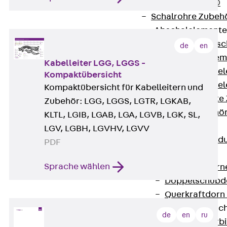
RAPIDOBAT®
Schalrohre Zubeh
Abschalelement
Zurück
Absc
de
en
Polystyrolele
Kabelleiter LGG, LGGS -
Streckmetalle
Kompaktübersicht
Streckmetalle
Kompaktübersicht für Kabelleitern und
Abschalelemente
Zubehör: LGG, LGGS, LGTR, LGKAB,
Schalungszubehö
KLTL, LGIB, LGAB, LGA, LGVB, LGK, SL,
Verbindung
LGV, LGBH, LGVHV, LGVV
Zurück
Verbind
PDF
Dorne
Sprache wählen
Zurück
Dorn
Doppelschubd
Querkraftdorn
Verbindungslasc
de
en
ru
Zurück
Verb