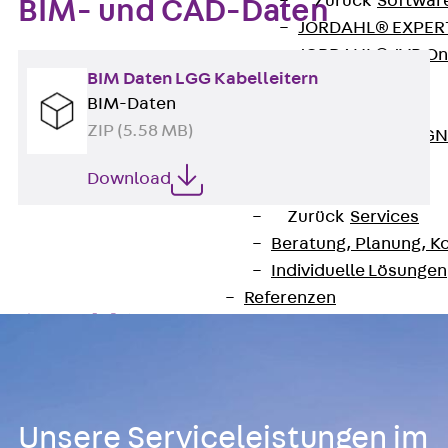
Zurück
Softwar
BIM- und CAD-Daten
JORDAHL® EXPERT
JORDAHL® JVB Onl
BIM Daten LGG Kabelleitern
ISOCHECK
BIM-Daten
ISODESIGN
ZIP (5.58 MB)
FERBOX®-DESIGN 
CAD und BIM
Download
Services
Zurück
Services
Beratung, Planung, K
Individuelle Lösungen
Referenzen
Ausbau
Zurück
Ausbau
Produkte
Zurück
Produkte
Unsere Serviceleistungen im
Kabeltragsysteme