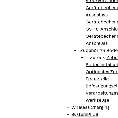
Steckverbinde
Gerätebecher 
Anschluss
Gerätebecher m
GST18-Anschlu
Gerätebecher
Anschluss
Zubehör für Bode
Zurück
Zube
Bodeninstalla
Optionales Zu
Ersatzteile
Befestigungse
Verarbeitungss
Werkzeuge
Wireless Charging
SystemPLUS