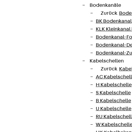
Bodenkanäle
Zurück
Bode
Connect
BK Bodenkanal
KLK Kleinkanal 
Bodenkanal-Fo
Bodenkanal-De
Bodenkanal-Z
Kabelschellen
Zurück
Kabe
AC Kabelschel
H Kabelschelle
S Kabelschelle
B Kabelschelle
U Kabelschelle
Partner von Anfang bis Zukunft.
RU Kabelschel
W Kabelschell