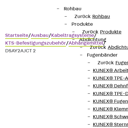
Rohbau
Zurück
Rohbau
Produkte
Zurück
Produkte
Startseite
/
Ausbau
/
Kabeltragsysteme
/
Abdichtung
KTS-Befestigungszubehör
/
Abhängemittel
/
Zurück
Abdicht
DSAY2AJCT 2
Fugenbänder
Zurück
Fuge
KUNEX® Arbei
DSAY2AJCT 2
KUNEX® TPE-A
KUNEX® Dehnf
Y-Fit Zubehör mit Haken für
KUNEX® TPE-D
KUNEX® Fugen
Kabelrinnen
KUNEX® Klem
KUNEX® Schwe
KUNEX® Stern