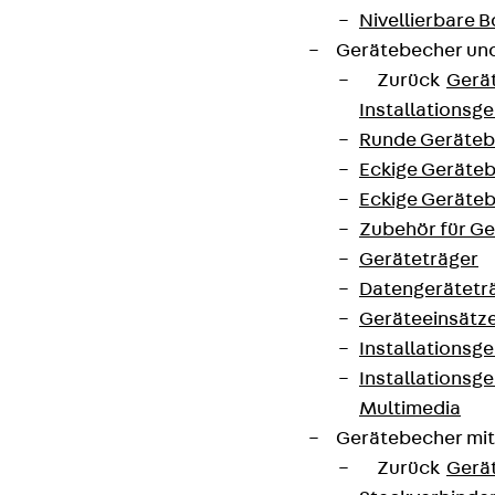
Nivellierbare
Gerätebecher und
Zurück
Gerä
Installationsg
Runde Geräteb
Eckige Geräte
Eckige Geräte
Zubehör für G
Geräteträger
Datengerätetr
Geräteeinsätz
Installationsg
Installationsg
Multimedia
Gerätebecher mi
Zurück
Gerä