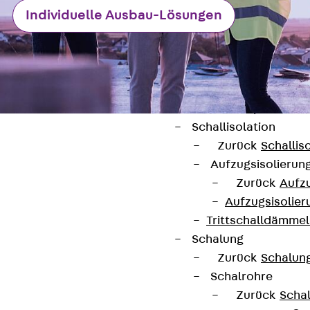
Individuelle Ausbau-Lösungen
Attika-Verblenda
Zurück
Attik
Attikaverblend
Windposts
Zurück
Wind
Windpost JWP
Schallisolation
Zurück
Schallis
Aufzugsisolierun
Zurück
Aufzu
Aufzugsisolier
Kontakt
Trittschalldämme
contact@pohlcon.com
Schalung
Zurück
Schalun
+49 30 68283-04
Schalrohre
Zurück
Scha