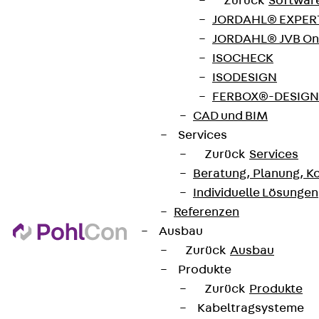
Zurück
Softwar
Hinweisgebersystem
JORDAHL® EXPERT
Datenschutz
JORDAHL® JVB Onl
Impressum
ISOCHECK
ISODESIGN
FERBOX®-DESIGN 
CAD und BIM
Services
Zurück
Services
Beratung, Planung, K
Individuelle Lösungen
Referenzen
Ausbau
Zurück
Ausbau
Produkte
Zurück
Produkte
Kabeltragsysteme