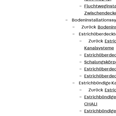
Fluchtweginsta
Zwischendecke
Bodeninstallations
Zurück
Bodenin
Estrichüberdeck
Zurück
Estr
Kanalsysteme
Estrichüberde
Schalungskörp
Estrichüberde
Estrichüberde
Estrichbündige 
Zurück
Estr
Estrichbündig
CHALI
Estrichbündig