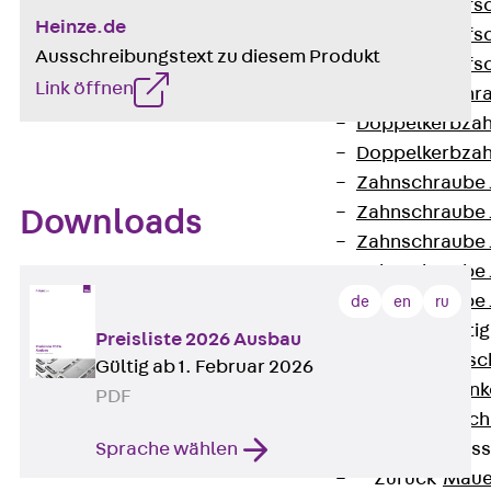
Hammerkopfsc
Heinze.de
Hammerkopfsc
Ausschreibungstext zu diesem Produkt
Hammerkopfsc
Link öffnen
Sollbruchschr
Doppelkerbzah
Doppelkerbzah
Zahnschraube 
Zahnschraube 
Downloads
Zahnschraube 
Zahnschraube
Zahnschraube 
de
en
ru
Anschlagbefesti
Preisliste 2026 Ausbau
Zurück
Ansc
Gültig ab 1. Februar 2026
Liftschachtank
PDF
Liftschachtsch
Sprache wählen
Maueranschlusss
Zurück
Maue