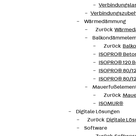
Verbindungsla
Verbindungszube
Wärmedämmung
Zurück
Wärmed
Balkondämmele
Zurück
Balk
ISOPRO® Beto
ISOPRO® 120 B
ISOPRO® 80/12
Partner von Anfang bis Zukunft.
ISOPRO® 80/12
Mauerfußelemen
Zurück
Maue
ISOMUR®
Digitale Lösungen
AGB
Zurück
Digitale Lö
Cookie-Einstellungen
Software