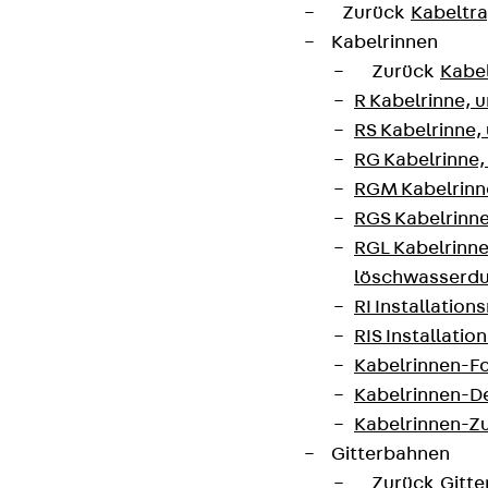
Zurück
Kabeltr
Kabelrinnen
Zurück
Kabe
R Kabelrinne, 
RS Kabelrinne,
RG Kabelrinne,
RGM Kabelrinne
RGS Kabelrinne
RGL Kabelrinne
löschwasserdu
RI Installation
RIS Installatio
Kabelrinnen-Fo
Kabelrinnen-D
Kabelrinnen-Z
Gitterbahnen
Zurück
Gitt