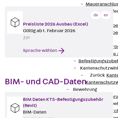
Maueranschlus
Trapezblechbefe
de
en
Zurück
Preisliste 2026 Ausbau (Excel)
Trapezblechbe
Gültig ab 1. Februar 2026
Trapezblechbe
ZIP
Gerüstschuhe
Zurück
Gerü
Sprache wählen
Gerüstschuhe 
Befestigungszube
Kantenschutzwin
Zurück
Kant
BIM- und CAD-Daten
Kantenschutzw
Bewehrung
Zurück
Bewehr
BIM Daten KTS-Befestigungszubehör
Durchstanzbewe
(Revit)
Zurück
Durc
BIM-Daten