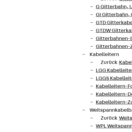
G Gitterbahn, 
GI Gitterbahn,
GTD Gitterkabe
GTDW Gitterkab
Gitterbahnen-
Gitterbahnen-
Kabelleitern
Zurück
Kabel
LGG Kabelleiter
LGGS Kabelleite
Kabelleitern-F
Kabelleitern-D
Kabelleitern-
Weitspannkabel
Zurück
Weit
WPL Weitspann