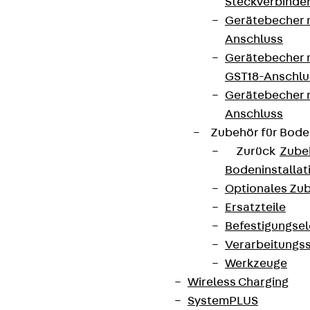
Steckverbinde
Gerätebecher 
Anschluss
Gerätebecher m
GST18-Anschlu
Gerätebecher
Anschluss
Zubehör für Bode
Zurück
Zube
Bodeninstalla
Optionales Zu
Ersatzteile
Befestigungse
Verarbeitungss
Werkzeuge
Wireless Charging
SystemPLUS