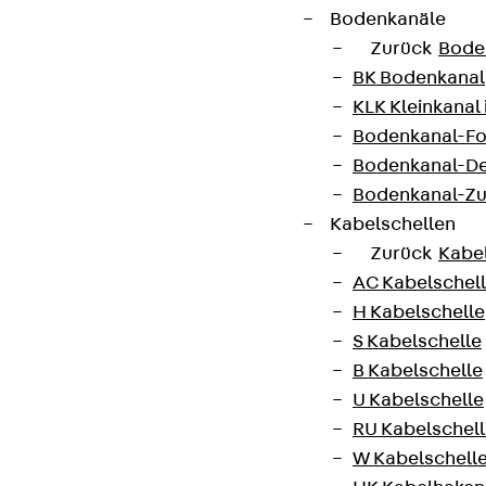
Bodenkanäle
Zurück
Bode
BK Bodenkanal
KLK Kleinkanal 
Bodenkanal-Fo
Bodenkanal-De
Bodenkanal-Z
Kabelschellen
Zurück
Kabe
AC Kabelschel
H Kabelschelle
S Kabelschelle
B Kabelschelle
U Kabelschelle
RU Kabelschel
W Kabelschell