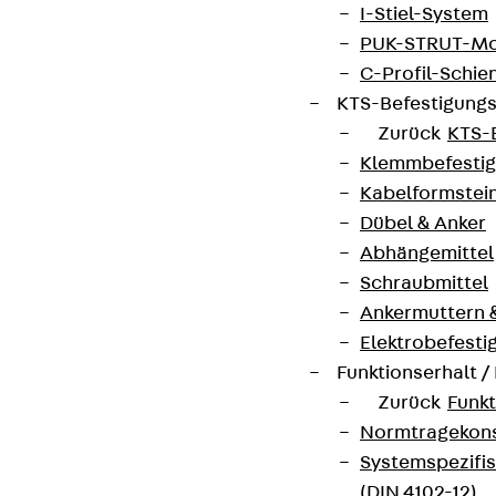
I-Stiel-System
PUK-STRUT-Mo
C-Profil-Schie
KTS-Befestigung
Zurück
KTS-
Klemmbefesti
Kabelformstei
Dübel & Anker
Abhängemittel
Schraubmittel
Ankermuttern 
Elektrobefesti
Funktionserhalt 
Zurück
Funkt
Normtragekonst
Systemspezifis
(DIN 4102-12)