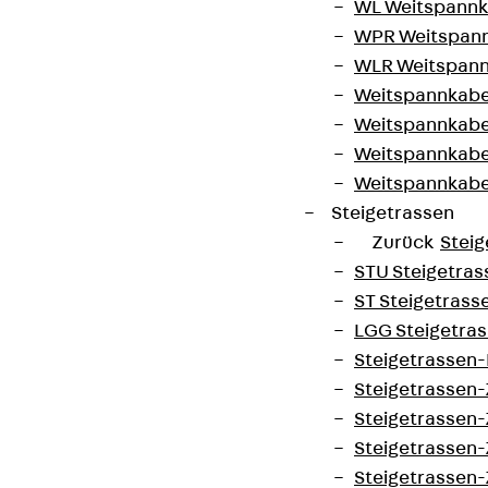
WL Weitspannka
WPR Weitspann
WLR Weitspann
Weitspannkabel
Weitspannkabe
Weitspannkabe
Weitspannkab
Steigetrassen
Zurück
Steig
STU Steigetrass
ST Steigetrasse
LGG Steigetrass
Steigetrassen
Steigetrassen
Steigetrassen
Steigetrassen
Steigetrassen-