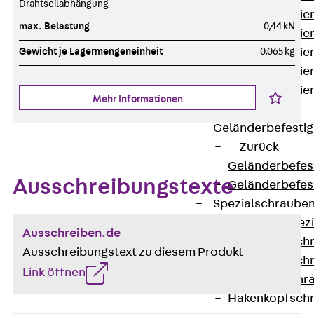
Drahtseilabhängung
Montageschien
max. Belastung
0,44 kN
Montageschien
Gewicht je Lagermengeneinheit
0,065 kg
Montageschien
Montageschien
Montageschien
Mehr Informationen
gelocht
Geländerbefesti
Zurück
Geländerbefes
Ausschreibungstexte
Geländerbefes
Spezialschraube
Zurück
Spez
Ausschreiben.de
Hakenkopfschr
Ausschreibungstext zu diesem Produkt
Hakenkopfschr
Link öffnen
Sollbruchschr
Hakenkopfschr