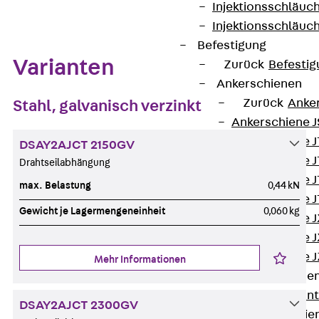
Injektionsschläuc
Injektionsschläuc
Befestigung
Varianten
Zurück
Befestig
Ankerschienen
Zurück
Anke
Stahl, galvanisch verzinkt
Ankerschiene J
Ankerschiene 
DSAY2AJCT 2150GV
Ankerschiene J
Drahtseilabhängung
Ankerschiene J
max. Belastung
0,44 kN
Ankerschiene J
Gewicht je Lagermengeneinheit
0,060 kg
Ankerschiene J
Ankerschiene J
Ankerschiene J
Mehr Informationen
Montageschiene
Zurück
Mont
DSAY2AJCT 2300GV
Montageschie