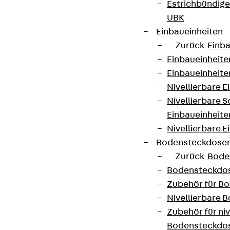
Estrichbündig
UBK
Einbaueinheiten
Zurück
Einba
Einbaueinheite
Einbaueinheite
Nivellierbare 
Nivellierbare 
Einbaueinheite
Nivellierbare E
Bodensteckdose
Zurück
Bode
Bodensteckdo
Zubehör für B
Nivellierbare
Zubehör für niv
Bodensteckdo