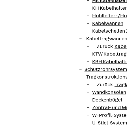
HK Kabelhaken
KH Kabelhalter
Hohlleiter-/H
Kabelwannen
Kabelschellen
Kabeltragwanne
Zurück
Kabe
KTW Kabeltra
KBH Kabelhalt
Schutzrohrsyste
Tragkonstruktio
Zurück
Trag
Wandkonsolen
Deckenbügel
Zentral- und 
W-Profil-Syst
U-Stiel-System