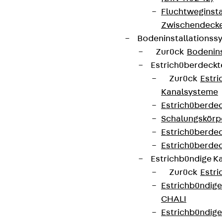
Fluchtweginsta
Zwischendecke
Bodeninstallations
Zurück
Bodenin
Estrichüberdeck
Zurück
Estr
Kanalsysteme
Estrichüberde
Schalungskörp
Estrichüberde
Estrichüberde
Estrichbündige 
Zurück
Estr
Estrichbündig
CHALI
Estrichbündig