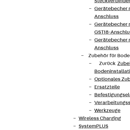
Steckverbinde
Gerätebecher 
Anschluss
Gerätebecher m
GST18-Anschlu
Gerätebecher
Anschluss
Zubehör für Bode
Zurück
Zube
Bodeninstalla
Optionales Zu
Ersatzteile
Befestigungse
Verarbeitungss
Werkzeuge
Wireless Charging
SystemPLUS