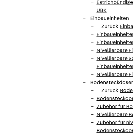
Estrichbündig
UBK
Einbaueinheiten
Zurück
Einba
Einbaueinheite
Einbaueinheite
Nivellierbare 
Nivellierbare 
Einbaueinheite
Nivellierbare E
Bodensteckdose
Zurück
Bode
Bodensteckdo
Zubehör für B
Nivellierbare
Zubehör für niv
Bodensteckdo