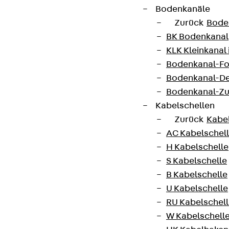
Bodenkanäle
Zurück
Bode
BK Bodenkanal
KLK Kleinkanal 
Bodenkanal-Fo
Bodenkanal-De
Bodenkanal-Z
Kabelschellen
Zurück
Kabe
AC Kabelschel
H Kabelschelle
S Kabelschelle
B Kabelschelle
U Kabelschelle
RU Kabelschel
W Kabelschell