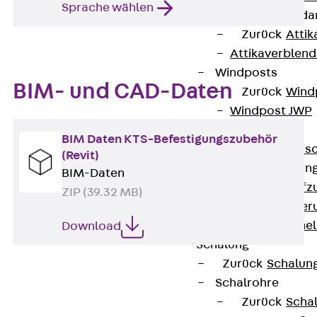
Sprache wählen
Attika-Verblenda
Zurück
Attik
Attikaverblend
Windposts
BIM- und CAD-Daten
Zurück
Wind
Windpost JWP
Schallisolation
BIM Daten KTS-Befestigungszubehör
Zurück
Schallis
(Revit)
Aufzugsisolierun
BIM-Daten
Zurück
Aufzu
ZIP (39.32 MB)
Aufzugsisolier
Trittschalldämme
Download
Schalung
Zurück
Schalun
Schalrohre
Zurück
Scha