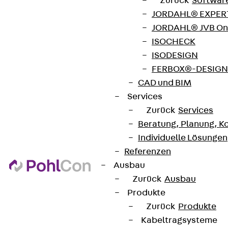
Zurück
Softwar
JORDAHL® EXPERT
JORDAHL® JVB Onl
ISOCHECK
ISODESIGN
Kontakt
FERBOX®-DESIGN 
CAD und BIM
contact@pohlcon.com
Services
+49 30 68283-04
Zurück
Services
Beratung, Planung, K
Individuelle Lösungen
Referenzen
Ausbau
Zurück
Ausbau
Newsletter
Produkte
Zurück
Produkte
Wir informieren regelmäßig zu
Kabeltragsysteme