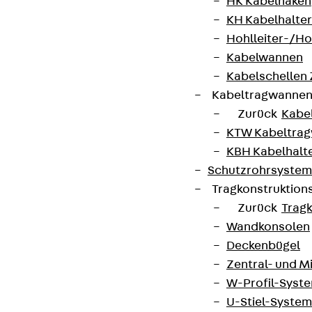
HK Kabelhaken
KH Kabelhalter
Hohlleiter-/H
Kabelwannen
Kabelschellen
Kabeltragwanne
Zurück
Kabe
KTW Kabeltra
KBH Kabelhalt
Schutzrohrsyste
Tragkonstruktio
Zurück
Trag
Wandkonsolen
Deckenbügel
Zentral- und 
W-Profil-Syst
U-Stiel-System