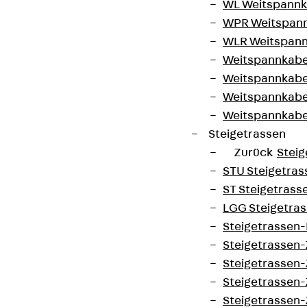
WL Weitspannka
WPR Weitspann
WLR Weitspann
Weitspannkabel
Weitspannkabe
Weitspannkabe
Weitspannkab
Steigetrassen
Zurück
Steig
STU Steigetrass
ST Steigetrasse
LGG Steigetrass
Steigetrassen
Steigetrassen
Steigetrassen
Steigetrassen
Steigetrassen-