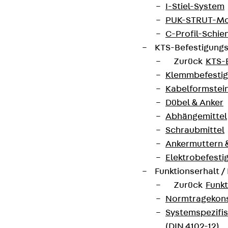
I-Stiel-System
PUK-STRUT-Mo
C-Profil-Schie
KTS-Befestigung
Zurück
KTS-
Klemmbefesti
Kabelformstei
Dübel & Anker
Abhängemittel
Schraubmittel
Ankermuttern 
Elektrobefesti
Funktionserhalt 
Zurück
Funkt
Normtragekonst
Systemspezifis
(DIN 4102-12)