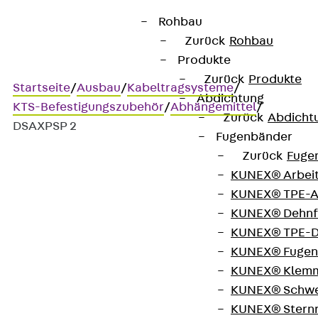
Rohbau
Zurück
Rohbau
Produkte
Zurück
Produkte
Startseite
/
Ausbau
/
Kabeltragsysteme
/
Abdichtung
KTS-Befestigungszubehör
/
Abhängemittel
/
Zurück
Abdicht
DSAXPSP 2
Fugenbänder
Zurück
Fuge
KUNEX® Arbei
DSAXPSP 2
KUNEX® TPE-A
KUNEX® Dehnf
Seilabhängung mit
KUNEX® TPE-D
KUNEX® Fugen
Queranker und
KUNEX® Klem
Expressverschluss
KUNEX® Schwe
KUNEX® Stern