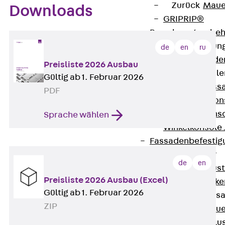
Zurück
Maue
Downloads
GRIPRIP®
Bewehrungszubeh
Fassadenbefestigun
de
en
ru
Zurück
Fassade
Preisliste 2026 Ausbau
Fassadenkonsol
Gültig ab 1. Februar 2026
Zurück
Fass
PDF
Verblenderkon
Einmörtelkons
Sprache wählen
Winkelkonsole 
Fassadenbefestig
Brüstungsanker
de
en
Zurück
Brüs
Preisliste 2026 Ausbau (Excel)
Brüstungsanke
Gültig ab 1. Februar 2026
Maueranschluss
ZIP
Zurück
Maue
Maueranschlu