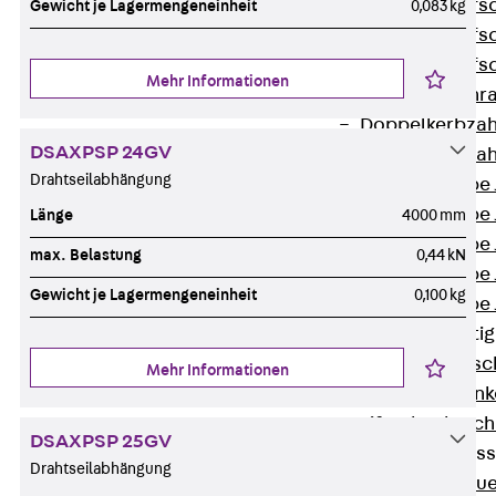
Hammerkopfsc
Gewicht je Lagermengeneinheit
0,083 kg
Hammerkopfsc
Hammerkopfsc
Mehr Informationen
Sollbruchschr
Doppelkerbzah
DSAXPSP 24GV
Doppelkerbzah
Drahtseilabhängung
Zahnschraube 
Zahnschraube 
Länge
4000 mm
Zahnschraube 
max. Belastung
0,44 kN
Zahnschraube
Gewicht je Lagermengeneinheit
0,100 kg
Zahnschraube 
Anschlagbefesti
Zurück
Ansc
Mehr Informationen
Liftschachtank
Liftschachtsch
DSAXPSP 25GV
Maueranschlusss
Drahtseilabhängung
Zurück
Maue