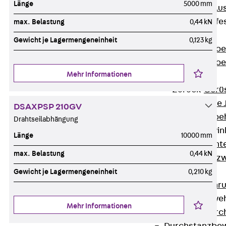
Länge
5000 mm
Maueranschlus
Trapezblechbefe
max. Belastung
0,44 kN
Zurück
Gewicht je Lagermengeneinheit
0,123 kg
Trapezblechbe
Trapezblechbe
Mehr Informationen
Gerüstschuhe
Zurück
Gerü
Gerüstschuhe 
DSAXPSP 210GV
Befestigungszube
Drahtseilabhängung
Kantenschutzwin
Länge
10000 mm
Zurück
Kant
max. Belastung
0,44 kN
Kantenschutzw
Bewehrung
Gewicht je Lagermengeneinheit
0,210 kg
Zurück
Bewehr
Durchstanzbewe
Mehr Informationen
Zurück
Durc