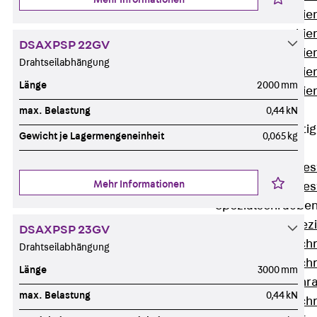
Montageschien
Montageschien
DSAXPSP 22GV
Montageschien
Drahtseilabhängung
Montageschien
Länge
2000 mm
Montageschien
gelocht
max. Belastung
0,44 kN
Geländerbefesti
Gewicht je Lagermengeneinheit
0,065 kg
Zurück
Geländerbefes
Mehr Informationen
Geländerbefes
Spezialschraube
Zurück
Spez
DSAXPSP 23GV
Hakenkopfschr
Drahtseilabhängung
Hakenkopfschr
Länge
3000 mm
Sollbruchschr
max. Belastung
0,44 kN
Hakenkopfschr