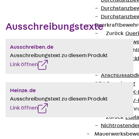
Durchstanzbe
Durchstanzbew
Durchstanzbe
Ausschreibungstexte
Querkraftbeweh
Zurück
Quer
Querkraftbewe
Ausschreiben.de
Rückbiegeanschl
Ausschreibungstext zu diesem Produkt
Zurück
Rück
Link öffnen
FERBOX®
Anschlussabdi
GFK-Bewehrung
Heinze.de
Zurück
GFK-
Ausschreibungstext zu diesem Produkt
FIBERNOX® V
Link öffnen
Edelstahlbewehr
Zurück
Edel
Nichtrostender
Mauerwerksbew