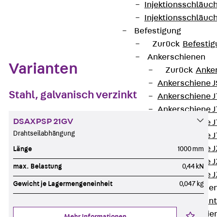
Injektionsschläuc
Injektionsschläuc
Zum Abschnitt navigieren
Befestigung
Zurück
Befestig
Ankerschienen
Varianten
Zurück
Anke
Ankerschiene J
Stahl, galvanisch verzinkt
Ankerschiene 
Ankerschiene J
DSAXPSP 21GV
Ankerschiene J
Drahtseilabhängung
Ankerschiene J
Ankerschiene J
Länge
1000 mm
Ankerschiene J
max. Belastung
0,44 kN
Ankerschiene J
Gewicht je Lagermengeneinheit
0,047 kg
Montageschiene
Zurück
Mont
Montageschie
Mehr Informationen