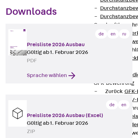
Durchstanzbe
Durchstanzbew
Downloads
Durchstanzbe
Querkraftbeweh
Zurück
Quer
de
en
ru
Querkraftbewe
Preisliste 2026 Ausbau
Rückbiegeanschl
Gültig ab 1. Februar 2026
Zurück
Rück
PDF
FERBOX®
Anschlussabdi
Sprache wählen
GFK-Bewehrung
Zurück
GFK-
FIBERNOX® V
de
en
Edelstahlbewehr
Preisliste 2026 Ausbau (Excel)
Zurück
Edel
Gültig ab 1. Februar 2026
Nichtrostender
ZIP
Mauerwerksbew