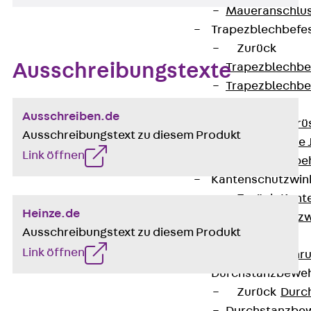
Maueranschlus
Trapezblechbefe
Zurück
Ausschreibungstexte
Trapezblechbe
Trapezblechbe
Gerüstschuhe
Ausschreiben.de
Zurück
Gerü
Ausschreibungstext zu diesem Produkt
Gerüstschuhe 
Link öffnen
Befestigungszube
Kantenschutzwin
Zurück
Kant
Heinze.de
Kantenschutzw
Ausschreibungstext zu diesem Produkt
Bewehrung
Link öffnen
Zurück
Bewehr
Durchstanzbewe
Zurück
Durc