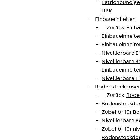
Estrichbündig
UBK
Einbaueinheiten
Zurück
Einba
Einbaueinheite
Einbaueinheite
Nivellierbare 
Nivellierbare 
Einbaueinheite
Nivellierbare E
Bodensteckdose
Zurück
Bode
Bodensteckdo
Zubehör für B
Nivellierbare
Zubehör für niv
Bodensteckdo