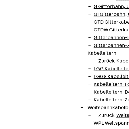
G Gitterbahn, 
GI Gitterbahn,
GTD Gitterkabe
GTDW Gitterkab
Gitterbahnen-
Gitterbahnen-
Kabelleitern
Zurück
Kabel
LGG Kabelleiter
LGGS Kabelleite
Kabelleitern-F
Kabelleitern-D
Kabelleitern-
Weitspannkabel
Zurück
Weit
WPL Weitspann