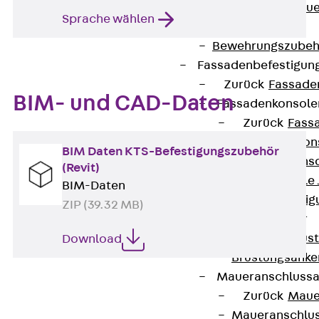
Zurück
Maue
Sprache wählen
GRIPRIP®
Bewehrungszubeh
Fassadenbefestigun
Zurück
Fassade
BIM- und CAD-Daten
Fassadenkonsol
Zurück
Fass
Verblenderkon
BIM Daten KTS-Befestigungszubehör
Einmörtelkons
(Revit)
Winkelkonsole 
BIM-Daten
Fassadenbefestig
ZIP (39.32 MB)
Brüstungsanker
Zurück
Brüs
Download
Brüstungsanke
Maueranschluss
Zurück
Maue
Maueranschlu