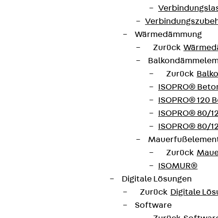
Verbindungsla
Verbindungszube
Wärmedämmung
Zurück
Wärmed
Balkondämmele
Kontakt
Zurück
Balk
ISOPRO® Beto
contact@pohlcon.com
ISOPRO® 120 B
+49 30 68283-04
ISOPRO® 80/12
ISOPRO® 80/12
Mauerfußelemen
Zurück
Maue
ISOMUR®
Digitale Lösungen
Newsletter
Zurück
Digitale Lö
Software
Wir informieren regelmäßig zu