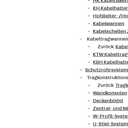
HK Kabelhaken
KH Kabelhalter
Hohlleiter-/H
Kabelwannen
Kabelschellen
Kabeltragwanne
Zurück
Kabe
KTW Kabeltra
KBH Kabelhalt
Schutzrohrsyste
Tragkonstruktio
Zurück
Trag
Wandkonsolen
Deckenbügel
Zentral- und 
W-Profil-Syst
U-Stiel-System