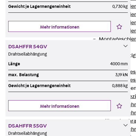
Montageschien
Gewicht je Lagermengeneinheit
0,730 kg
Montageschien
Montageschien
Mehr Informationen
Montageschien
Montageschien
DSAHFFR 54GV
gelocht
Drahtseilabhängung
Geländerbefesti
Zurück
Länge
4000 mm
Geländerbefes
max. Belastung
3,19 kN
Geländerbefes
Gewicht je Lagermengeneinheit
0,888 kg
Spezialschraube
Zurück
Spez
Hakenkopfschr
Mehr Informationen
Hakenkopfschr
Sollbruchschr
DSAHFFR 55GV
Hakenkopfschr
Drahtseilabhängung