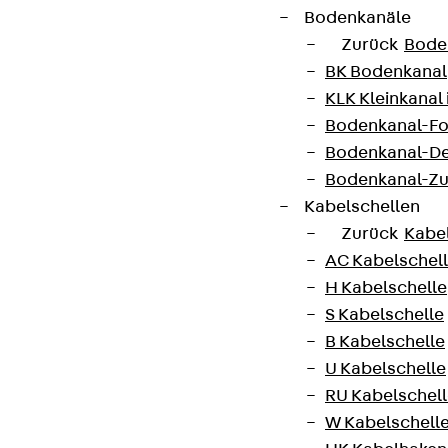
Bodenkanäle
Zurück
Bode
BK Bodenkanal
KLK Kleinkanal 
Bodenkanal-Fo
Bodenkanal-De
Bodenkanal-Z
Kabelschellen
Zurück
Kabe
AC Kabelschel
H Kabelschelle
S Kabelschelle
B Kabelschelle
U Kabelschelle
RU Kabelschel
W Kabelschell