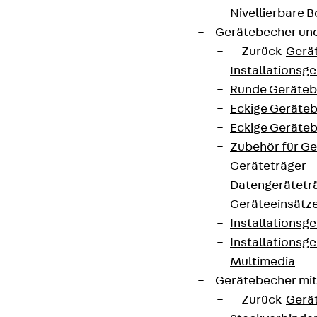
Nivellierbare
Gerätebecher und
Zurück
Gerä
Installationsg
Runde Geräteb
Eckige Geräte
Eckige Geräte
Zubehör für G
Geräteträger
Datengerätetr
Geräteeinsätz
Installationsg
Installationsg
Multimedia
Gerätebecher mi
Zurück
Gerä