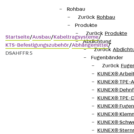
Rohbau
Zurück
Rohbau
Produkte
Zurück
Produkte
Startseite
/
Ausbau
/
Kabeltragsysteme
/
Abdichtung
KTS-Befestigungszubehör
/
Abhängemittel
/
Zurück
Abdicht
DSAHFFR 5
Fugenbänder
Zurück
Fuge
KUNEX® Arbei
DSAHFFR 5
KUNEX® TPE-A
KUNEX® Dehnf
Seilabhängung mit Schlaufe
KUNEX® TPE-D
KUNEX® Fugen
und Universalverschluss
KUNEX® Klem
KUNEX® Schwe
KUNEX® Stern