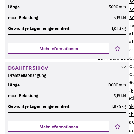
Hammerkopfsc
Länge
5000 mm
Hammerkopfsc
Hammerkopfsc
max. Belastung
3,19 kN
Sollbruchschr
Gewicht je Lagermengeneinheit
1,083 kg
Doppelkerbzah
Doppelkerbzah
Mehr Informationen
Zahnschraube 
Zahnschraube 
Zahnschraube 
DSAHFFR 510GV
Zahnschraube
Drahtseilabhängung
Zahnschraube 
Länge
10000 mm
Anschlagbefesti
max. Belastung
3,19 kN
Zurück
Ansc
Liftschachtank
Gewicht je Lagermengeneinheit
1,875 kg
Liftschachtsch
Maueranschlusss
Mehr Informationen
Zurück
Maue