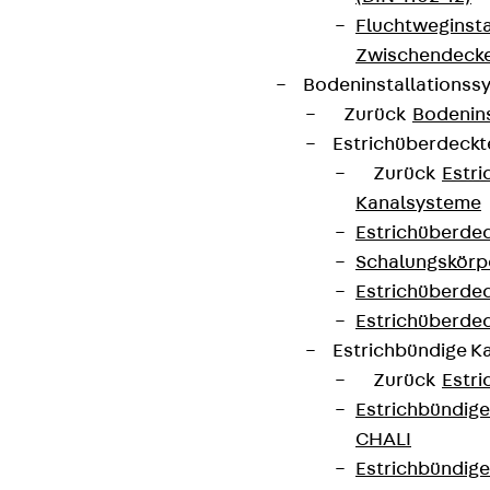
Fluchtweginsta
Zwischendecke
Bodeninstallations
Zurück
Bodenin
Estrichüberdeck
Zurück
Estr
Kanalsysteme
Estrichüberde
Schalungskörp
Estrichüberde
Estrichüberde
Estrichbündige 
Zurück
Estr
Estrichbündig
CHALI
Estrichbündig