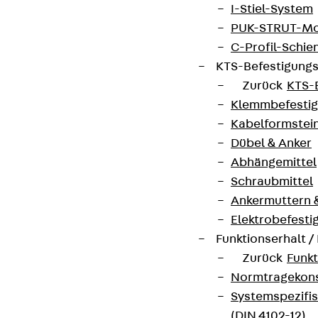
I-Stiel-System
PUK-STRUT-Mo
C-Profil-Schie
KTS-Befestigung
Zurück
KTS-
Klemmbefesti
Kabelformstei
Dübel & Anker
Abhängemittel
Schraubmittel
Ankermuttern 
Elektrobefesti
Funktionserhalt 
Zurück
Funkt
Normtragekonst
Systemspezifis
(DIN 4102-12)