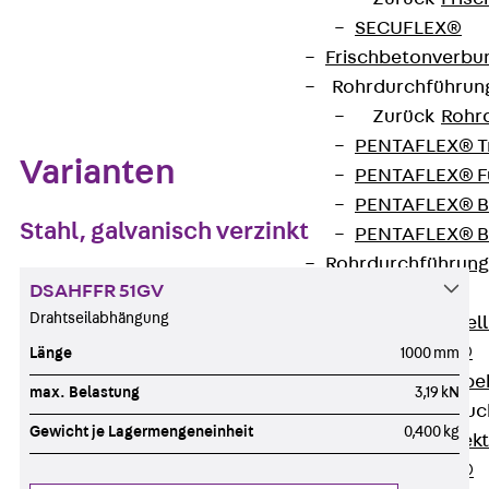
SECUFLEX®
Frischbetonverbu
Zum Abschnitt navigieren
Rohrdurchführu
Zurück
Rohr
PENTAFLEX® T
Varianten
PENTAFLEX® Fu
PENTAFLEX® B
Stahl, galvanisch verzinkt
PENTAFLEX® B
Rohrdurchführung
DSAHFFR 51GV
Quellbänder
Drahtseilabhängung
Zurück
Quel
SWELLFLEX®
Länge
1000 mm
Quellbänder Zube
max. Belastung
3,19 kN
Injektionsschläu
Gewicht je Lagermengeneinheit
0,400 kg
Zurück
Injek
PLURAFLEX®