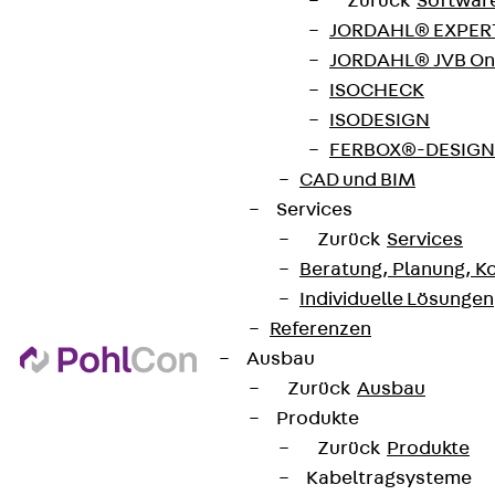
Zurück
Softwar
Produktneuheiten, Referenzen und aktuellen
JORDAHL® EXPERT
Themen.
JORDAHL® JVB Onl
ISOCHECK
ISODESIGN
Jetzt anmelden
FERBOX®-DESIGN 
CAD und BIM
Services
Zurück
Services
Connect
Beratung, Planung, K
Individuelle Lösungen
Referenzen
Ausbau
Zurück
Ausbau
Produkte
Zurück
Produkte
Kabeltragsysteme