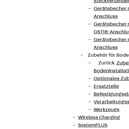
Steckverbinde
Gerätebecher 
Anschluss
Gerätebecher m
GST18-Anschlu
Gerätebecher
Anschluss
Zubehör für Bode
Zurück
Zube
Bodeninstalla
Optionales Zu
Ersatzteile
Befestigungse
Verarbeitungss
Werkzeuge
Wireless Charging
SystemPLUS