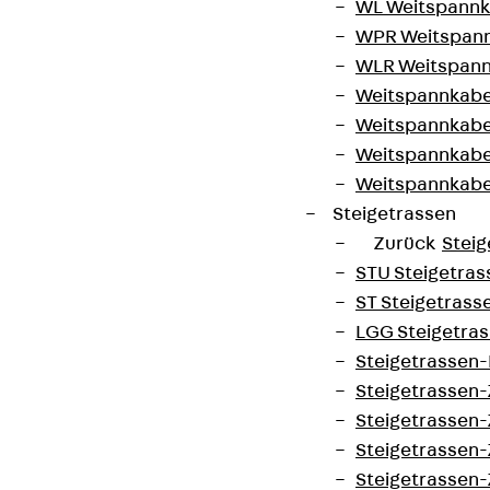
WL Weitspannka
WPR Weitspann
WLR Weitspann
Weitspannkabel
Weitspannkabe
Weitspannkabe
Weitspannkab
Steigetrassen
Zurück
Steig
STU Steigetrass
ST Steigetrasse
LGG Steigetrass
Steigetrassen
Steigetrassen
Steigetrassen
Steigetrassen
Steigetrassen-