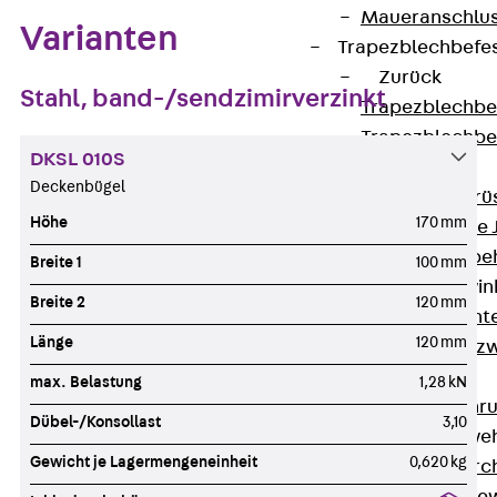
Maueranschlus
Varianten
Trapezblechbefe
Zurück
Stahl, band-/sendzimirverzinkt
Trapezblechbe
Trapezblechbe
DKSL 010S
Gerüstschuhe
Deckenbügel
Zurück
Gerü
Höhe
170 mm
Gerüstschuhe 
Befestigungszube
Breite 1
100 mm
Kantenschutzwin
Breite 2
120 mm
Zurück
Kant
Länge
120 mm
Kantenschutzw
Bewehrung
max. Belastung
1,28 kN
Zurück
Bewehr
Dübel-/Konsollast
3,10
Durchstanzbewe
Gewicht je Lagermengeneinheit
0,620 kg
Zurück
Durc