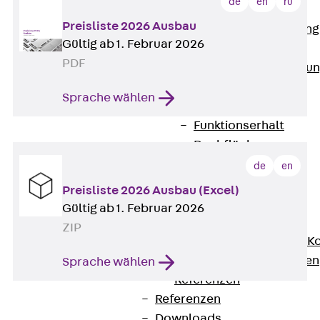
de
en
ru
Anwendungsgebiete
Preisliste 2026 Ausbau
Zurück
Anwendung
Gültig ab 1. Februar 2026
Industrieanlagen
PDF
Bodengeführte Leitu
Rechenzentrum
Sprache wählen
Tunnel
Funktionserhalt
Dachflächen
Services
de
en
Zurück
Services
Preisliste 2026 Ausbau (Excel)
CAD und BIM
Gültig ab 1. Februar 2026
Montage
ZIP
Beratung, Planung, K
Individuelle Lösungen
Sprache wählen
Referenzen
Referenzen
Downloads