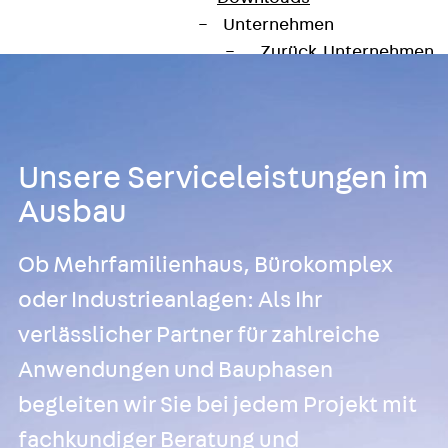
Unternehmen
Zurück
Unternehmen
Über PohlCon
Werte & Philosophie
Service & Qualität
Unsere Geschichte
Unsere Serviceleistungen im
Mitgliedschaften & Verb
Ausbau
Aktuelles
Zurück
Aktuelles
Ob Mehrfamilienhaus, Bürokomplex
News
Events
oder Industrieanlagen: Als Ihr
Kontakt
verlässlicher Partner für zahlreiche
Zurück
Kontakt
Anwendungen und Bauphasen
Ansprechpersonen
begleiten wir Sie bei jedem Projekt mit
Technische Beratung
Standorte
fachkundiger Beratung und