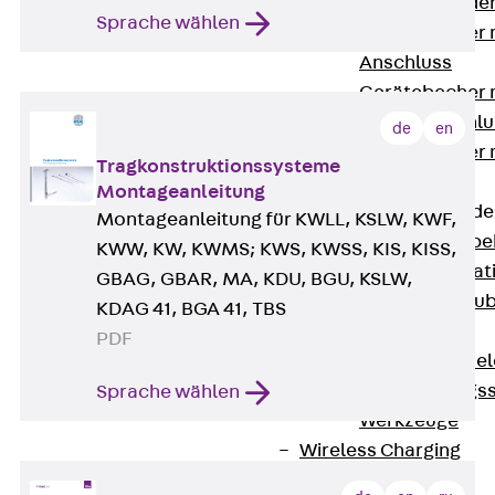
Steckverbinde
Sprache wählen
Gerätebecher 
Anschluss
Gerätebecher m
GST18-Anschlu
de
en
Gerätebecher
Tragkonstruktionssysteme
Anschluss
Montageanleitung
Zubehör für Bode
Montageanleitung für KWLL, KSLW, KWF,
Zurück
Zube
KWW, KW, KWMS; KWS, KWSS, KIS, KISS,
Bodeninstalla
GBAG, GBAR, MA, KDU, BGU, KSLW,
Optionales Zu
KDAG 41, BGA 41, TBS
Ersatzteile
PDF
Befestigungse
Verarbeitungss
Sprache wählen
Werkzeuge
Wireless Charging
SystemPLUS