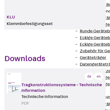
Nivellierbare
Gerätebecher und
KLU
Zurück
Gerä
Klemmbefestigungsset
Installationsg
Runde Geräteb
Eckige Geräte
Eckige Geräte
Zubehör für G
Downloads
Geräteträger
Datengerätetr
Geräteeinsätz
de
en
Installationsg
Installationsg
Tragkonstruktionssysteme - Technische
Information
Multimedia
Technische Information
Gerätebecher mi
PDF
Zurück
Gerä