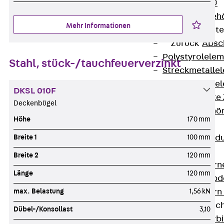
RAPIDOBAT®
Schalrohre Zubeh
Mehr Informationen
Abschalelement
Zurück
Absc
Polystyrolele
Stahl, stück-/tauchfeuerverzinkt
Streckmetalle
Streckmetalle
DKSL 010F
Abschalelemente
Deckenbügel
Schalungszubehö
Höhe
170 mm
Verbindung
Breite 1
100 mm
Zurück
Verbind
Dorne
Breite 2
120 mm
Zurück
Dorn
Länge
120 mm
Doppelschubd
max. Belastung
1,56 kN
Querkraftdorn
Verbindungslasc
Dübel-/Konsollast
3,10
Zurück
Verb