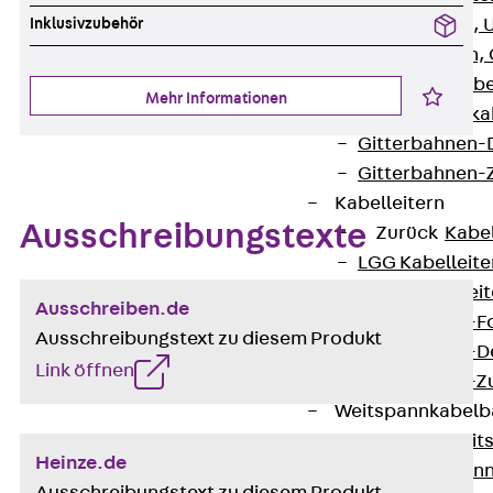
Inklusivzubehör
G Gitterbahn, 
GI Gitterbahn,
GTD Gitterkabe
Mehr Informationen
GTDW Gitterkab
Gitterbahnen-
Gitterbahnen-
Kabelleitern
Ausschreibungstexte
Zurück
Kabel
LGG Kabelleiter
LGGS Kabelleite
Ausschreiben.de
Kabelleitern-F
Ausschreibungstext zu diesem Produkt
Kabelleitern-D
Link öffnen
Kabelleitern-
Weitspannkabel
Zurück
Weit
Heinze.de
WPL Weitspann
Ausschreibungstext zu diesem Produkt