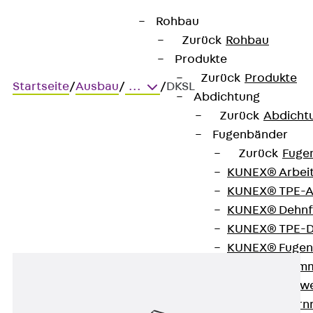
Rohbau
Zurück
Rohbau
Produkte
Zurück
Produkte
Startseite
/
Ausbau
/
...
/
DKSL
Abdichtung
Zurück
Abdicht
Fugenbänder
DKSL
Zurück
Fuge
KUNEX® Arbei
Deckenbügel, leicht
KUNEX® TPE-A
KUNEX® Dehnf
KUNEX® TPE-D
KUNEX® Fugen
KUNEX® Klem
KUNEX® Schwe
KUNEX® Stern