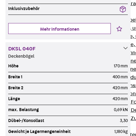
Zurück
Kabeltr
Inklusivzubehör
Kabelrinnen
Zurück
Kabe
R Kabelrinne, 
Mehr Informationen
RS Kabelrinne,
RG Kabelrinne,
DKSL 040F
RGM Kabelrinne
Deckenbügel
RGS Kabelrinne
Höhe
170 mm
RGL Kabelrinne
Breite 1
400 mm
löschwasserdu
RI Installation
Breite 2
420 mm
RIS Installatio
Länge
420 mm
Kabelrinnen-Fo
max. Belastung
0,69 kN
Kabelrinnen-D
Kabelrinnen-Z
Dübel-/Konsollast
3,30
Gitterbahnen
Gewicht je Lagermengeneinheit
1,180 kg
Zurück
Gitt