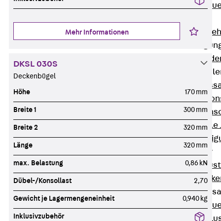
Zurück
Maue
GRIPRIP®
Bewehrungszubeh
Mehr Informationen
Fassadenbefestigun
Zurück
Fassade
DKSL 030S
Fassadenkonsol
Deckenbügel
Zurück
Fass
Höhe
170 mm
Verblenderkon
Breite 1
300 mm
Einmörtelkons
Winkelkonsole 
Breite 2
320 mm
Fassadenbefestig
Länge
320 mm
Brüstungsanker
max. Belastung
0,86 kN
Zurück
Brüs
Brüstungsanke
Dübel-/Konsollast
2,70
Maueranschluss
Gewicht je Lagermengeneinheit
0,940 kg
Zurück
Maue
Inklusivzubehör
Maueranschlu