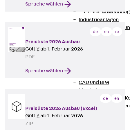
Anwendungsgebiete
Sprache wählen
Zurück
Anwendung
Industrieanlagen
Bodengeführte Leitu
de
en
ru
Rechenzentrum
Preisliste 2026 Ausbau
Tunnel
Gültig ab 1. Februar 2026
Funktionserhalt
PDF
Dachflächen
Services
Sprache wählen
Zurück
Services
CAD und BIM
Montage
Beratung, Planung, K
de
en
Individuelle Lösungen
Preisliste 2026 Ausbau (Excel)
Referenzen
Gültig ab 1. Februar 2026
Referenzen
ZIP
Downloads