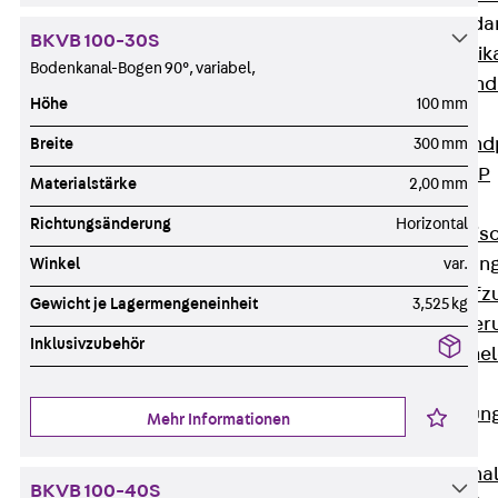
Attika-Verblenda
BKVB 100-30S
Zurück
Attik
Bodenkanal-Bogen 90°, variabel,
Attikaverblend
Höhe
100 mm
Windposts
Zurück
Wind
Breite
300 mm
Windpost JWP
Materialstärke
2,00 mm
Schallisolation
Richtungsänderung
Horizontal
Zurück
Schallis
Aufzugsisolierun
Winkel
var.
Zurück
Aufzu
Gewicht je Lagermengeneinheit
3,525 kg
Aufzugsisolier
Inklusivzubehör
Trittschalldämme
Schalung
Zurück
Schalun
Mehr Informationen
Schalrohre
Zurück
Scha
BKVB 100-40S