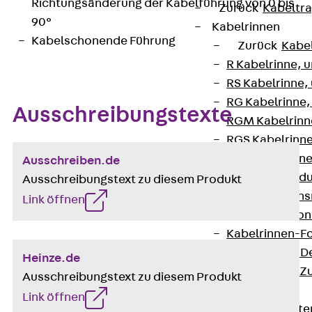
Richtungsänderung der Kabelführung von 0 bis
Zurück
Kabeltr
90°
Kabelrinnen
Kabelschonende Führung
Zurück
Kabe
R Kabelrinne, 
RS Kabelrinne,
RG Kabelrinne,
Ausschreibungstexte
RGM Kabelrinne
RGS Kabelrinne
RGL Kabelrinne
Ausschreiben.de
löschwasserdu
Ausschreibungstext zu diesem Produkt
RI Installation
Link öffnen
RIS Installatio
Kabelrinnen-Fo
Kabelrinnen-D
Heinze.de
Kabelrinnen-Z
Ausschreibungstext zu diesem Produkt
Gitterbahnen
Link öffnen
Zurück
Gitt