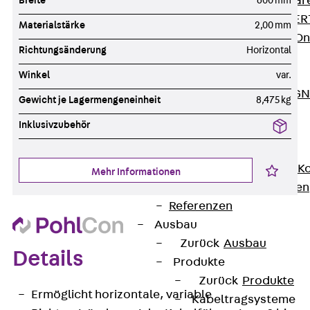
Zurück
Softwar
Breite
600 mm
JORDAHL® EXPERT
Materialstärke
2,00 mm
JORDAHL® JVB Onl
Richtungsänderung
Horizontal
ISOCHECK
ISODESIGN
Winkel
var.
FERBOX®-DESIGN 
Gewicht je Lagermengeneinheit
8,475 kg
CAD und BIM
Inklusivzubehör
Services
Zurück
Services
Beratung, Planung, K
Mehr Informationen
Individuelle Lösungen
Referenzen
Ausbau
Zurück
Ausbau
Details
Produkte
Zurück
Produkte
Ermöglicht horizontale, variable
Kabeltragsysteme