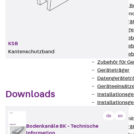
Nivellierbare
Gerätebecher und
Zurück
Gerä
Installationsg
Runde Geräteb
KSB
Eckige Geräte
Kantenschutzband
Eckige Geräte
Zubehör für G
Geräteträger
Datengerätetr
Geräteeinsätz
Downloads
Installationsg
Installationsg
Multimedia
de
en
Gerätebecher mi
Bodenkanäle BK - Technische
Zurück
Gerä
Information