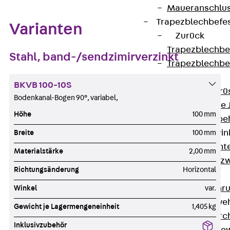
Maueranschlus
Trapezblechbefe
Varianten
Zurück
Trapezblechbe
Stahl, band-/sendzimirverzinkt
Trapezblechbe
Gerüstschuhe
BKVB 100-10S
Zurück
Gerü
Bodenkanal-Bogen 90°, variabel,
Gerüstschuhe 
Höhe
100 mm
Befestigungszube
Kantenschutzwin
Breite
100 mm
Zurück
Kant
Materialstärke
2,00 mm
Kantenschutzw
Richtungsänderung
Horizontal
Bewehrung
Zurück
Bewehr
Winkel
var.
Durchstanzbewe
Gewicht je Lagermengeneinheit
1,405 kg
Zurück
Durc
Inklusivzubehör