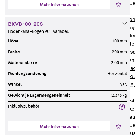
Zurück
Maue
Mehr Informationen
GRIPRIP®
Bewehrungszubeh
BKVB 100-20S
Fassadenbefestigun
Bodenkanal-Bogen 90°, variabel,
Zurück
Fassade
Höhe
100 mm
Fassadenkonsol
Zurück
Fass
Breite
200 mm
Verblenderkon
Materialstärke
2,00 mm
Einmörtelkons
Richtungsänderung
Horizontal
Winkelkonsole 
Fassadenbefestig
Winkel
var.
Brüstungsanker
Gewicht je Lagermengeneinheit
2,375 kg
Zurück
Brüs
Inklusivzubehör
Brüstungsanke
Maueranschluss
Zurück
Maue
Mehr Informationen
Maueranschlu