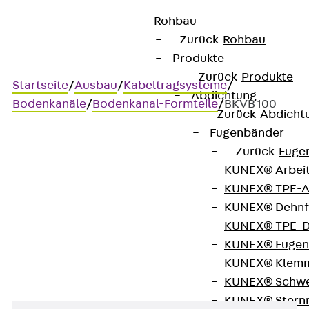
Rohbau
Zurück
Rohbau
Produkte
Zurück
Produkte
Startseite
/
Ausbau
/
Kabeltragsysteme
/
Abdichtung
Bodenkanäle
/
Bodenkanal-Formteile
/
BKVB 100
Zurück
Abdicht
Fugenbänder
Zurück
Fuge
BKVB 100
KUNEX® Arbei
KUNEX® TPE-A
Bodenkanal-Bogen,
KUNEX® Dehnf
KUNEX® TPE-D
variabel, Höhe = 100 mm
KUNEX® Fugen
KUNEX® Klem
KUNEX® Schwe
KUNEX® Stern