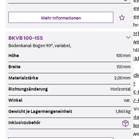
Durchstanzbe
Durchstanzbew
Durchstanzbe
Mehr Informationen
Querkraftbeweh
Zurück
Quer
BKVB 100-15S
Querkraftbewe
Bodenkanal-Bogen 90°, variabel,
Rückbiegeanschl
Höhe
100 mm
Zurück
Rück
FERBOX®
Breite
150 mm
Anschlussabdi
Materialstärke
2,00 mm
GFK-Bewehrung
Richtungsänderung
Horizontal
Zurück
GFK-
FIBERNOX® V
Winkel
var.
Edelstahlbewehr
Gewicht je Lagermengeneinheit
1,865 kg
Zurück
Edel
Inklusivzubehör
Nichtrostender
Mauerwerksbew