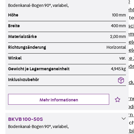
RAPIDOBAT®
Bodenkanal-Bogen 90°, variabel,
Schalrohre Zubeh
Höhe
100 mm
Abschalelement
Zurück
Absc
Breite
400 mm
Polystyrolele
Materialstärke
2,00 mm
Streckmetalle
Richtungsänderung
Horizontal
Streckmetalle
Abschalelemente
Winkel
var.
Schalungszubehö
Gewicht je Lagermengeneinheit
4,945 kg
Verbindung
Inklusivzubehör
Zurück
Verbind
Dorne
Zurück
Dorn
Mehr Informationen
Doppelschubd
Querkraftdorn
BKVB 100-50S
Verbindungslasc
Bodenkanal-Bogen 90°, variabel,
Zurück
Verb