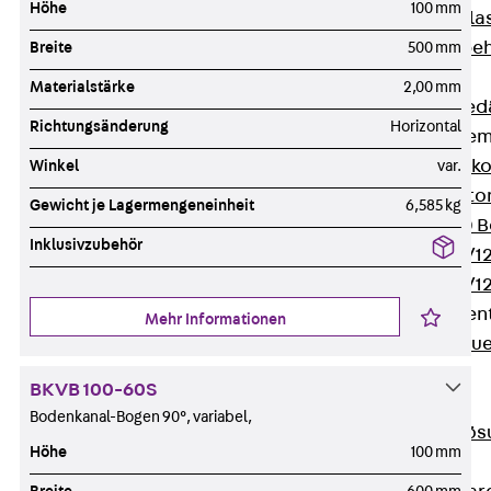
Höhe
100 mm
Verbindungsla
Verbindungszube
Breite
500 mm
Wärmedämmung
Materialstärke
2,00 mm
Zurück
Wärmed
Richtungsänderung
Horizontal
Balkondämmele
Zurück
Balk
Winkel
var.
ISOPRO® Beto
Gewicht je Lagermengeneinheit
6,585 kg
ISOPRO® 120 B
Inklusivzubehör
ISOPRO® 80/12
ISOPRO® 80/12
Mauerfußelemen
Mehr Informationen
Zurück
Maue
ISOMUR®
BKVB 100-60S
Digitale Lösungen
Bodenkanal-Bogen 90°, variabel,
Zurück
Digitale Lö
Höhe
100 mm
Software