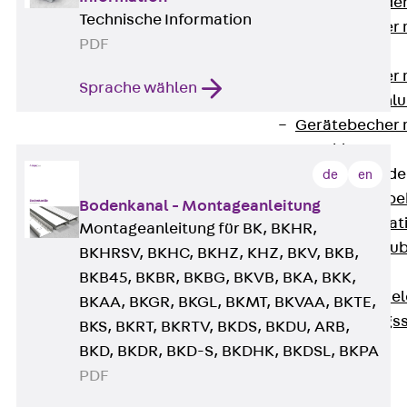
Steckverbinde
Technische Information
Gerätebecher 
PDF
Anschluss
Gerätebecher m
Sprache wählen
GST18-Anschlu
Gerätebecher
Anschluss
Zubehör für Bode
de
en
Zurück
Zube
Bodenkanal - Montageanleitung
Bodeninstalla
Montageanleitung für BK, BKHR,
Optionales Zu
BKHRSV, BKHC, BKHZ, KHZ, BKV, BKB,
Ersatzteile
BKB45, BKBR, BKBG, BKVB, BKA, BKK,
Befestigungse
BKAA, BKGR, BKGL, BKMT, BKVAA, BKTE,
Verarbeitungss
BKS, BKRT, BKRTV, BKDS, BKDU, ARB,
Werkzeuge
BKD, BKDR, BKD-S, BKDHK, BKDSL, BKPA
Wireless Charging
PDF
SystemPLUS