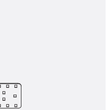
t
 & gelocht
schienen
GB