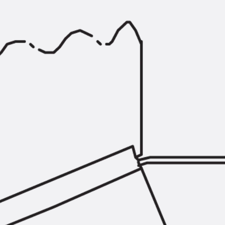
Querkraftbewehrung
Zurück
Querkraftbewehrung
Querkraftbewehrung JDA-S
Rückbiegeanschlüsse
Zurück
Rückbiegeanschlüsse
FERBOX®
Anschlussabdichtung
GFK-Bewehrung
Zurück
GFK-Bewehrung
FIBERNOX® V-ROD
Edelstahlbewehrung
Zurück
Edelstahlbewehrung
Nichtrostender Betonstahl
Mauerwerksbewehrung
Zurück
Mauerwerksbewehrun
GRIPRIP®
Bewehrungszubehör