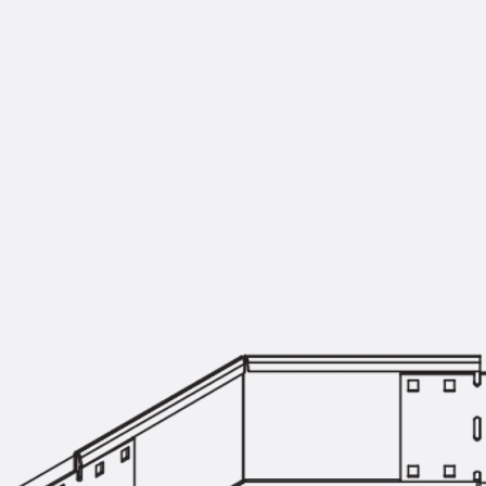
KUNEX® Mauerkragen
KUNEX® ABS Abschalelemente
Fugenbänder Zubehör
Fugenbleche
Zurück
Fugenbleche
PENTAFLEX KB®
PENTAFLEX KB® Agrar
PENTAFLEX® FBA
PENTAFLEX® ABS
PENTAFLEX® OBS
PENTAFLEX® FTS
PENTAFLEX® STK
PENTAFLEX® OPTI-Mauerstärke
PENTAFLEX® Modul
Fugenbleche Zubehör
Frischbetonverbundsysteme
Zurück
Frischbetonverbunds