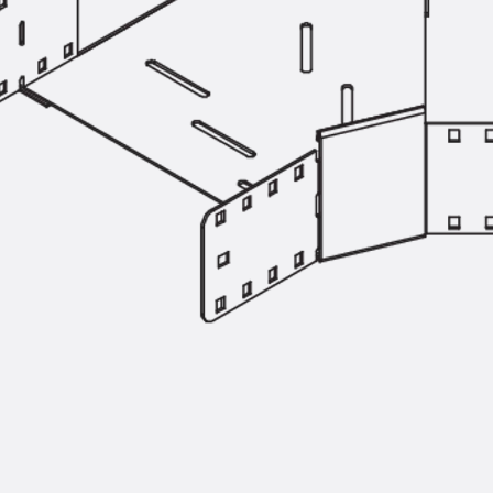
Hammerkopfschraube JH
Sollbruchschraube JH-SB
Doppelkerbzahnschraube JKB
Doppelkerbzahnschraube JKC
Zahnschraube JXB
Zahnschraube JXD
Zahnschraube JXE
Zahnschraube JXH
Zahnschraube JZS
Anschlagbefestigungen
Zurück
Anschlagbefestigunge
Liftschachtanker JLF
Liftschachtschlinge JLS
Maueranschlussschienen
Zurück
Maueranschlussschie
Maueranschlussschiene KT
Trapezblechbefestigungsschienen