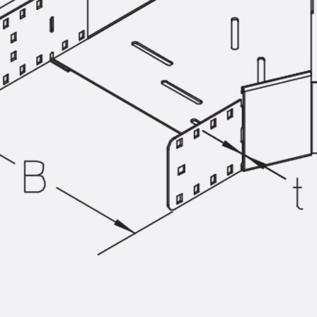
SECUFLEX®
Frischbetonverbundsysteme Zubeh
Rohrdurchführungen
Zurück
Rohrdurchführungen
PENTAFLEX® Transwand
PENTAFLEX® Futterrohr
PENTAFLEX® Bodendurchführu
PENTAFLEX® Bodenablauf
Rohrdurchführungen Zubehör
Quellbänder
Zurück
Quellbänder
SWELLFLEX®
Quellbänder Zubehör
Injektionsschläuche
Zurück
Injektionsschläuche
PLURAFLEX®