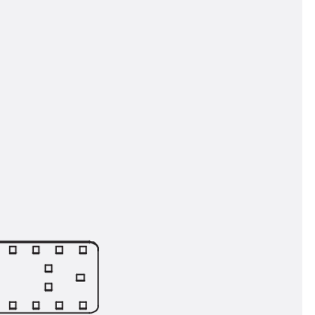
n
ysteme