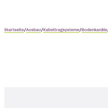
Startseite
/
Ausbau
/
Kabeltragsysteme
/
Bodenkanäle
BKB45 110
Bodenkanal-Bogen 45°, Höhe 