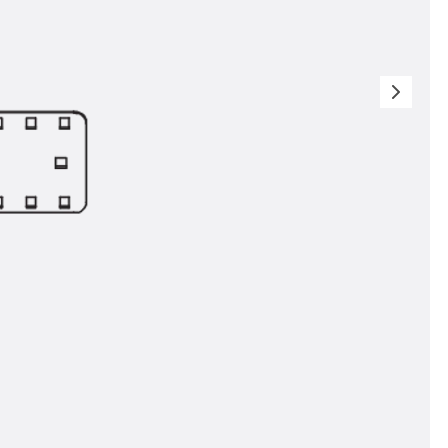
n
nen