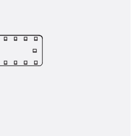
ör
ng