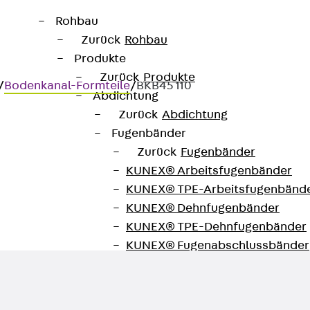
Rohbau
Zurück
Rohbau
Produkte
Zurück
Produkte
/
Bodenkanal-Formteile
/
BKB45 110
Abdichtung
Zurück
Abdichtung
Fugenbänder
Zurück
Fugenbänder
KUNEX® Arbeitsfugenbänder
= 110 mm
KUNEX® TPE-Arbeitsfugenbänd
KUNEX® Dehnfugenbänder
KUNEX® TPE-Dehnfugenbänder
KUNEX® Fugenabschlussbänder
KUNEX® Klemmfugenband
KUNEX® Schweißkonstruktionen
KUNEX® Sternrohr