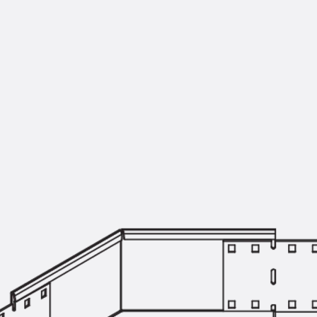
Montageschiene JM K
Montageschiene JML K, gelocht
Montageschiene JXM W, gezahn
Montageschiene JZM K, gezahnt
Montageschiene JZML K, gezahnt
Geländerbefestigungsschienen
Zurück
Geländerbefestigungs
Geländerbefestigungsschiene J
Spezialschrauben
Zurück
Spezialschrauben
Hakenkopfschraube JA
Hakenkopfschraube JB
Sollbruchschraube JB-SB
Hakenkopfschraube JC
Hammerkopfschraube JD
Hammerkopfschraube JG