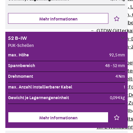
G Gitterbahn, 
GI Gitterbahn,
Mehr Informationen
GTD Gitterkabe
GTDW Gitterkab
52 B-IW
Gitterbahnen-
PUK-Schellen
Gitterbahnen-
Kabelleitern
max. Höhe
92,5 mm
Zurück
Kabel
Spannbereich
48 - 52 mm
LGG Kabelleiter
Drehmoment
4 Nm
LGGS Kabelleite
Kabelleitern-F
max. Anzahl installierbarer Kabel
1
Kabelleitern-D
Gewicht je Lagermengeneinheit
0,094 kg
Kabelleitern-
Weitspannkabel
Mehr Informationen
Zurück
Weit
WPL Weitspann