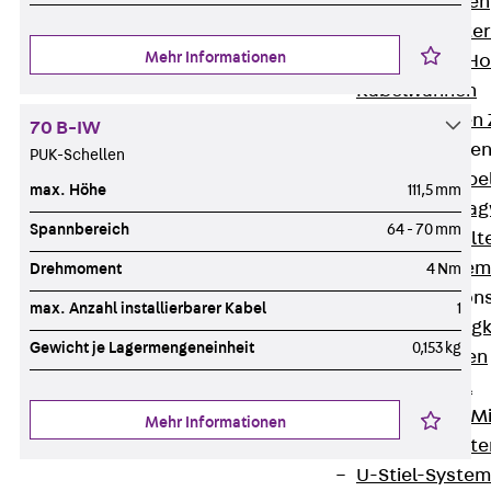
HK Kabelhaken
KH Kabelhalter
Mehr Informationen
Hohlleiter-/H
Kabelwannen
Kabelschellen
70 B-IW
Kabeltragwanne
PUK-Schellen
Zurück
Kabe
max. Höhe
111,5 mm
KTW Kabeltra
Spannbereich
64 - 70 mm
KBH Kabelhalt
Schutzrohrsyste
Drehmoment
4 Nm
Tragkonstruktio
max. Anzahl installierbarer Kabel
1
Zurück
Trag
Gewicht je Lagermengeneinheit
0,153 kg
Wandkonsolen
Deckenbügel
Zentral- und 
Mehr Informationen
W-Profil-Syst
U-Stiel-System