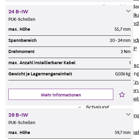
Attika-Verblenda
24 B-IW
Zurück
Attik
PUK-Schellen
Attikaverblend
max. Höhe
55,7 mm
Windposts
Zurück
Wind
Spannbereich
20 - 24 mm
Windpost JWP
Drehmoment
2 Nm
Schallisolation
max. Anzahl installierbarer Kabel
1
Zurück
Schallis
Aufzugsisolierun
Gewicht je Lagermengeneinheit
0,036 kg
Zurück
Aufzu
Aufzugsisolier
Mehr Informationen
Trittschalldämme
Schalung
28 B-IW
Zurück
Schalun
PUK-Schellen
Schalrohre
Zurück
Scha
max. Höhe
59,7 mm