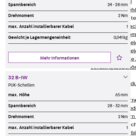
RAPIDOBAT®
Spannbereich
24 - 28 mm
Schalrohre Zubeh
Drehmoment
2 Nm
Abschalelement
Zurück
Absc
max. Anzahl installierbarer Kabel
1
Polystyrolele
Gewicht je Lagermengeneinheit
0,041 kg
Streckmetalle
Streckmetalle
Mehr Informationen
Abschalelemente
Schalungszubehö
Verbindung
32 B-IW
Zurück
Verbind
PUK-Schellen
Dorne
max. Höhe
65 mm
Zurück
Dorn
Spannbereich
28 - 32 mm
Doppelschubd
Querkraftdorn
Drehmoment
2 Nm
Verbindungslasc
max. Anzahl installierbarer Kabel
1
Zurück
Verb