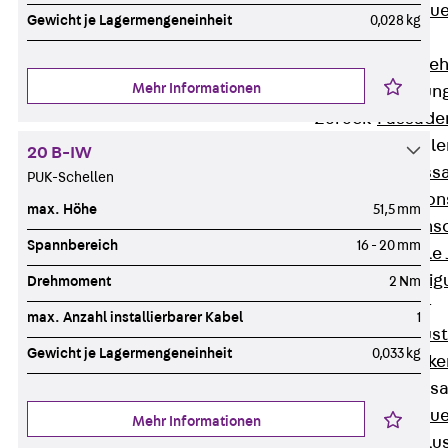
Zurück
Maue
Gewicht je Lagermengeneinheit
0,028 kg
GRIPRIP®
Bewehrungszubeh
Mehr Informationen
Fassadenbefestigun
Zurück
Fassade
Fassadenkonsol
20 B-IW
Zurück
Fass
PUK-Schellen
Verblenderkon
max. Höhe
51,5 mm
Einmörtelkons
Spannbereich
16 - 20 mm
Winkelkonsole 
Fassadenbefestig
Drehmoment
2 Nm
Brüstungsanker
max. Anzahl installierbarer Kabel
1
Zurück
Brüs
Gewicht je Lagermengeneinheit
0,033 kg
Brüstungsanke
Maueranschluss
Zurück
Maue
Mehr Informationen
Maueranschlu