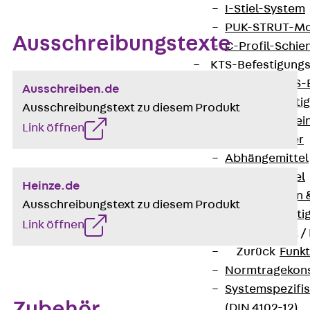
I-Stiel-System
PUK-STRUT-Mo
Ausschreibungstexte
C-Profil-Schie
KTS-Befestigung
Zurück
KTS-
Ausschreiben.de
Klemmbefesti
Ausschreibungstext zu diesem Produkt
Kabelformstei
Link öffnen
Dübel & Anker
Abhängemittel
Schraubmittel
Heinze.de
Ankermuttern 
Ausschreibungstext zu diesem Produkt
Elektrobefesti
Link öffnen
Funktionserhalt 
Zurück
Funkt
Normtragekonst
Systemspezifis
Zubehör
(DIN 4102-12)