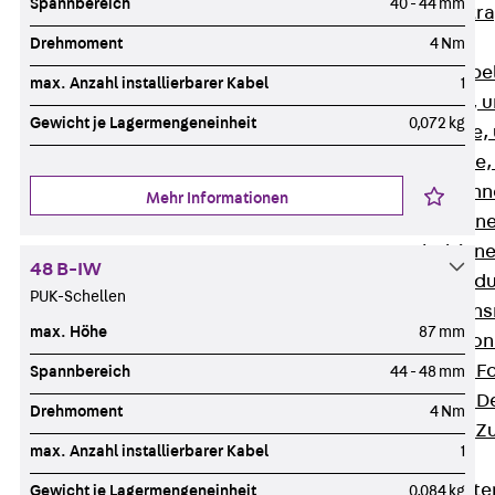
Spannbereich
40 - 44 mm
Zurück
Kabeltr
Kabelrinnen
Drehmoment
4 Nm
Zurück
Kabe
max. Anzahl installierbarer Kabel
1
R Kabelrinne, 
Gewicht je Lagermengeneinheit
0,072 kg
RS Kabelrinne,
RG Kabelrinne,
RGM Kabelrinne
Mehr Informationen
RGS Kabelrinne
RGL Kabelrinne
48 B-IW
löschwasserdu
PUK-Schellen
RI Installation
max. Höhe
87 mm
RIS Installatio
Kabelrinnen-Fo
Spannbereich
44 - 48 mm
Kabelrinnen-D
Drehmoment
4 Nm
Kabelrinnen-Z
max. Anzahl installierbarer Kabel
1
Gitterbahnen
Zurück
Gitt
Gewicht je Lagermengeneinheit
0,084 kg