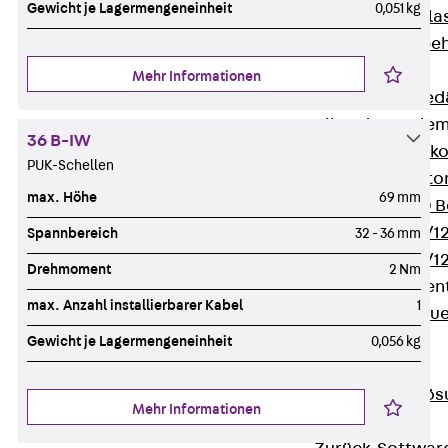
Gewicht je Lagermengeneinheit
0,051 kg
Verbindungsla
Verbindungszube
Wärmedämmung
Mehr Informationen
Zurück
Wärmed
Balkondämmele
36 B-IW
Zurück
Balk
PUK-Schellen
ISOPRO® Beto
max. Höhe
69 mm
ISOPRO® 120 B
ISOPRO® 80/12
Spannbereich
32 - 36 mm
ISOPRO® 80/12
Drehmoment
2 Nm
Mauerfußelemen
max. Anzahl installierbarer Kabel
1
Zurück
Maue
ISOMUR®
Gewicht je Lagermengeneinheit
0,056 kg
Digitale Lösungen
Zurück
Digitale Lö
Mehr Informationen
Software