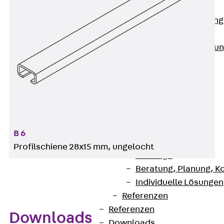
Anwendungsgebiete
Zurück
Anwendung
Industrieanlagen
Bodengeführte Leitu
Rechenzentrum
Tunnel
Funktionserhalt
Dachflächen
Services
Zurück
Services
B 6
CAD und BIM
Profilschiene 28x15 mm, ungelocht
Montage
Beratung, Planung, K
Individuelle Lösungen
Referenzen
Referenzen
Downloads
Downloads