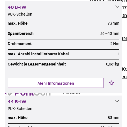
Zurück
Softwar
40 B-IW
JORDAHL® EXPERT
PUK-Schellen
JORDAHL® JVB Onl
ISOCHECK
max. Höhe
73 mm
ISODESIGN
Spannbereich
36 - 40 mm
FERBOX®-DESIGN 
Drehmoment
2 Nm
CAD und BIM
Services
max. Anzahl installierbarer Kabel
1
Zurück
Services
Gewicht je Lagermengeneinheit
0,061 kg
Beratung, Planung, K
Individuelle Lösungen
Mehr Informationen
Referenzen
Ausbau
Zurück
Ausbau
44 B-IW
Produkte
PUK-Schellen
Zurück
Produkte
max. Höhe
83 mm
Kabeltragsysteme