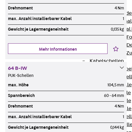
Bodenkanäle
Drehmoment
4 Nm
Zurück
Bode
max. Anzahl installierbarer Kabel
1
BK Bodenkanal
KLK Kleinkanal 
Gewicht je Lagermengeneinheit
0,135 kg
Bodenkanal-Fo
Bodenkanal-De
Mehr Informationen
Bodenkanal-Z
Kabelschellen
64 B-IW
Zurück
Kabe
PUK-Schellen
AC Kabelschel
H Kabelschelle
max. Höhe
104,5 mm
S Kabelschelle
Spannbereich
60 - 64 mm
B Kabelschelle
Drehmoment
4 Nm
U Kabelschelle
RU Kabelschel
max. Anzahl installierbarer Kabel
1
W Kabelschell
Gewicht je Lagermengeneinheit
0,144 kg