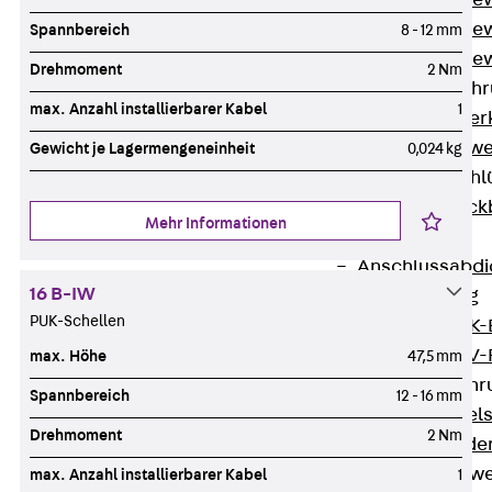
Durchstanzbe
Durchstanzbew
Spannbereich
8 - 12 mm
Durchstanzbe
Drehmoment
2 Nm
Querkraftbeweh
max. Anzahl installierbarer Kabel
1
Zurück
Quer
Querkraftbewe
Gewicht je Lagermengeneinheit
0,024 kg
Rückbiegeanschl
Zurück
Rück
Mehr Informationen
FERBOX®
Anschlussabdi
16 B-IW
GFK-Bewehrung
PUK-Schellen
Zurück
GFK-
FIBERNOX® V
max. Höhe
47,5 mm
Edelstahlbewehr
Spannbereich
12 - 16 mm
Zurück
Edel
Drehmoment
2 Nm
Nichtrostender
Mauerwerksbew
max. Anzahl installierbarer Kabel
1