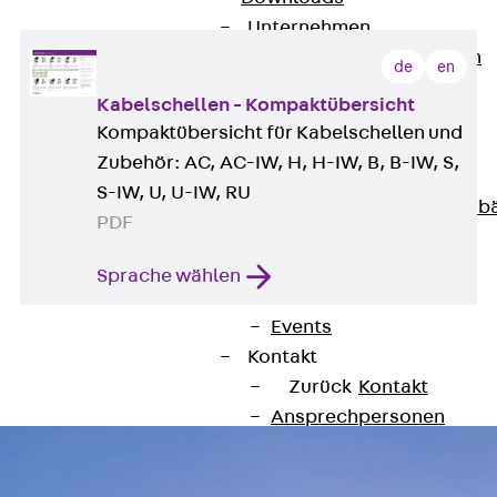
Unternehmen
Zurück
Unternehmen
de
en
Über PohlCon
Kabelschellen - Kompaktübersicht
Werte & Philosophie
Kompaktübersicht für Kabelschellen und
Service & Qualität
Zubehör: AC, AC-IW, H, H-IW, B, B-IW, S,
Unsere Geschichte
S-IW, U, U-IW, RU
Mitgliedschaften & Verb
PDF
Aktuelles
Zurück
Aktuelles
Sprache wählen
News
Events
Kontakt
Zurück
Kontakt
Ansprechpersonen
Technische Beratung
Standorte