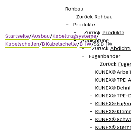
Rohbau
Zurück
Rohbau
Produkte
Zurück
Produkte
Startseite
/
Ausbau
/
Kabeltragsysteme
/
Abdichtung
Kabelschellen
/
B Kabelschelle
/
B-IW
/
52 B-IW
Zurück
Abdicht
Fugenbänder
Zurück
Fuge
Art.-Nr. 52 B-IW
KUNEX® Arbei
PUK-Schellen
KUNEX® TPE-A
KUNEX® Dehnf
Kabelschelle mit
KUNEX® TPE-D
KUNEX® Fugen
zusätzlicher Isolierwanne
KUNEX® Klem
zur Befestigung an C-
KUNEX® Schwe
KUNEX® Stern