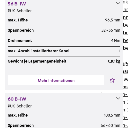
WL Weitspannka
56 B-IW
WPR Weitspann
PUK-Schellen
WLR Weitspann
max. Höhe
96,5 mm
Weitspannkabel
Spannbereich
52 - 56 mm
Weitspannkabe
Weitspannkabe
Drehmoment
4 Nm
Weitspannkab
max. Anzahl installierbarer Kabel
1
Steigetrassen
Gewicht je Lagermengeneinheit
0,101 kg
Zurück
Steig
STU Steigetrass
ST Steigetrasse
Mehr Informationen
LGG Steigetrass
Steigetrassen
60 B-IW
Steigetrassen
PUK-Schellen
Steigetrassen
max. Höhe
100,5 mm
Steigetrassen
Steigetrassen-
Spannbereich
56 - 60 mm