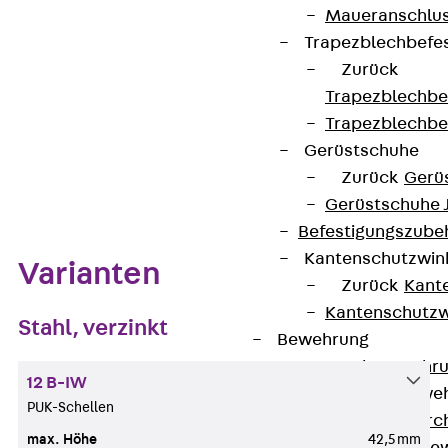
Maueranschlus
Auf die Merkliste
Trapezblechbefe
Datenblatt herunterladen
Zurück
Trapezblechbe
Trapezblechbe
Gerüstschuhe
Zum Abschnitt navigieren
Zurück
Gerü
Gerüstschuhe 
Befestigungszube
Kantenschutzwin
Varianten
Zurück
Kant
Kantenschutzw
Stahl, verzinkt
Bewehrung
Zurück
Bewehr
12 B-IW
Durchstanzbewe
PUK-Schellen
Zurück
Durc
max. Höhe
42,5 mm