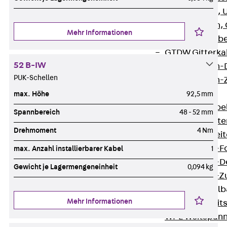
G Gitterbahn, 
GI Gitterbahn,
Mehr Informationen
GTD Gitterkabe
GTDW Gitterkab
52 B-IW
Gitterbahnen-
PUK-Schellen
Gitterbahnen-
Kabelleitern
max. Höhe
92,5 mm
Zurück
Kabel
Spannbereich
48 - 52 mm
LGG Kabelleiter
Drehmoment
4 Nm
LGGS Kabelleite
Kabelleitern-F
max. Anzahl installierbarer Kabel
1
Kabelleitern-D
Gewicht je Lagermengeneinheit
0,094 kg
Kabelleitern-
Weitspannkabel
Mehr Informationen
Zurück
Weit
WPL Weitspann