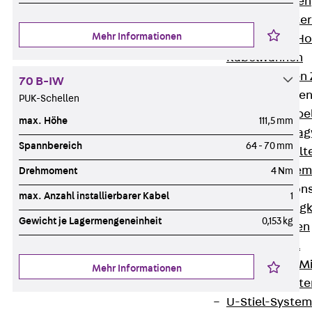
HK Kabelhaken
KH Kabelhalter
Mehr Informationen
Hohlleiter-/H
Kabelwannen
Kabelschellen
70 B-IW
Kabeltragwanne
PUK-Schellen
Zurück
Kabe
max. Höhe
111,5 mm
KTW Kabeltra
Spannbereich
64 - 70 mm
KBH Kabelhalt
Schutzrohrsyste
Drehmoment
4 Nm
Tragkonstruktio
max. Anzahl installierbarer Kabel
1
Zurück
Trag
Gewicht je Lagermengeneinheit
0,153 kg
Wandkonsolen
Deckenbügel
Zentral- und 
Mehr Informationen
W-Profil-Syst
U-Stiel-System