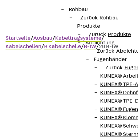
Rohbau
Zurück
Rohbau
Produkte
Zurück
Produkte
Startseite
/
Ausbau
/
Kabeltragsysteme
/
Abdichtung
Kabelschellen
/
B Kabelschelle
/
B-IW
/
28 B-IW
Zurück
Abdicht
Fugenbänder
Zurück
Fuge
Art.-Nr. 28 B-IW
KUNEX® Arbei
PUK-Schellen
KUNEX® TPE-A
KUNEX® Dehnf
Kabelschelle mit
KUNEX® TPE-D
KUNEX® Fugen
zusätzlicher Isolierwanne
KUNEX® Klem
zur Befestigung an C-
KUNEX® Schwe
KUNEX® Stern