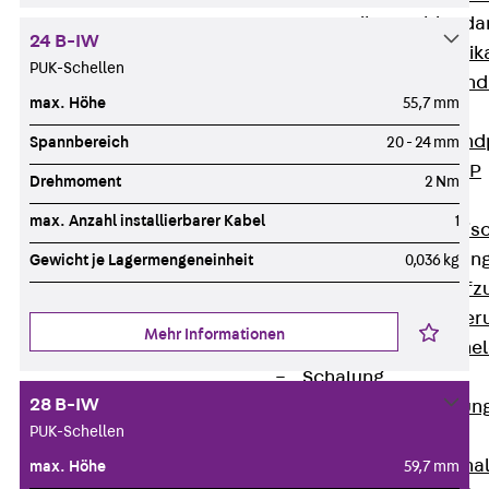
Attika-Verblenda
24 B-IW
Zurück
Attik
PUK-Schellen
Attikaverblend
max. Höhe
55,7 mm
Windposts
Zurück
Wind
Spannbereich
20 - 24 mm
Windpost JWP
Drehmoment
2 Nm
Schallisolation
max. Anzahl installierbarer Kabel
1
Zurück
Schallis
Aufzugsisolierun
Gewicht je Lagermengeneinheit
0,036 kg
Zurück
Aufzu
Aufzugsisolier
Mehr Informationen
Trittschalldämme
Schalung
28 B-IW
Zurück
Schalun
PUK-Schellen
Schalrohre
Zurück
Scha
max. Höhe
59,7 mm