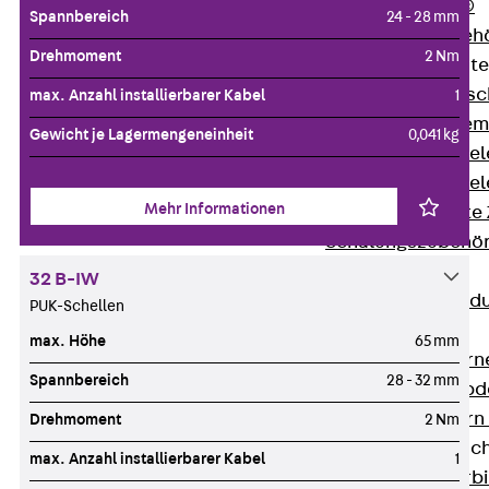
RAPIDOBAT®
Spannbereich
24 - 28 mm
Schalrohre Zubeh
Drehmoment
2 Nm
Abschalelement
Zurück
Absc
max. Anzahl installierbarer Kabel
1
Polystyrolele
Gewicht je Lagermengeneinheit
0,041 kg
Streckmetalle
Streckmetalle
Mehr Informationen
Abschalelemente
Schalungszubehö
Verbindung
32 B-IW
Zurück
Verbind
PUK-Schellen
Dorne
max. Höhe
65 mm
Zurück
Dorn
Spannbereich
28 - 32 mm
Doppelschubd
Querkraftdorn
Drehmoment
2 Nm
Verbindungslasc
max. Anzahl installierbarer Kabel
1
Zurück
Verb