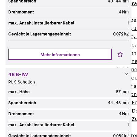
Spannbereich
40 - 44 mm
Zurück
Kabeltr
Kabelrinnen
Drehmoment
4 Nm
Zurück
Kabe
max. Anzahl installierbarer Kabel
1
R Kabelrinne, 
Gewicht je Lagermengeneinheit
0,072 kg
RS Kabelrinne,
RG Kabelrinne,
RGM Kabelrinne
Mehr Informationen
RGS Kabelrinne
RGL Kabelrinne
48 B-IW
löschwasserdu
PUK-Schellen
RI Installation
max. Höhe
87 mm
RIS Installatio
Kabelrinnen-Fo
Spannbereich
44 - 48 mm
Kabelrinnen-D
Drehmoment
4 Nm
Kabelrinnen-Z
max. Anzahl installierbarer Kabel
1
Gitterbahnen
Zurück
Gitt
Gewicht je Lagermengeneinheit
0,084 kg