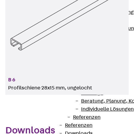
Anwendungsgebiete
Zurück
Anwendung
Industrieanlagen
Bodengeführte Leitu
Rechenzentrum
Tunnel
Funktionserhalt
Dachflächen
Services
Zurück
Services
B 6
CAD und BIM
Profilschiene 28x15 mm, ungelocht
Montage
Beratung, Planung, K
Individuelle Lösungen
Referenzen
Referenzen
Downloads
Downloads