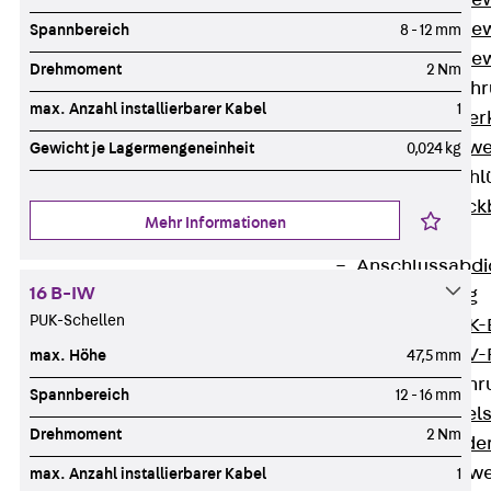
Durchstanzbe
Durchstanzbew
Spannbereich
8 - 12 mm
Durchstanzbe
Drehmoment
2 Nm
Querkraftbeweh
max. Anzahl installierbarer Kabel
1
Zurück
Quer
Querkraftbewe
Gewicht je Lagermengeneinheit
0,024 kg
Rückbiegeanschl
Zurück
Rück
Mehr Informationen
FERBOX®
Anschlussabdi
16 B-IW
GFK-Bewehrung
PUK-Schellen
Zurück
GFK-
FIBERNOX® V
max. Höhe
47,5 mm
Edelstahlbewehr
Spannbereich
12 - 16 mm
Zurück
Edel
Drehmoment
2 Nm
Nichtrostender
Mauerwerksbew
max. Anzahl installierbarer Kabel
1