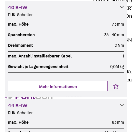
Zurück
Softwar
40 B-IW
JORDAHL® EXPERT
PUK-Schellen
JORDAHL® JVB Onl
ISOCHECK
max. Höhe
73 mm
ISODESIGN
Spannbereich
36 - 40 mm
FERBOX®-DESIGN 
Drehmoment
2 Nm
CAD und BIM
Services
max. Anzahl installierbarer Kabel
1
Zurück
Services
Gewicht je Lagermengeneinheit
0,061 kg
Beratung, Planung, K
Individuelle Lösungen
Mehr Informationen
Referenzen
Ausbau
Zurück
Ausbau
44 B-IW
Produkte
PUK-Schellen
Zurück
Produkte
max. Höhe
83 mm
Kabeltragsysteme