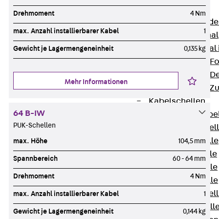
Bodenkanäle
Drehmoment
4 Nm
Zurück
Bode
max. Anzahl installierbarer Kabel
1
BK Bodenkanal
KLK Kleinkanal 
Gewicht je Lagermengeneinheit
0,135 kg
Bodenkanal-Fo
Bodenkanal-De
Mehr Informationen
Bodenkanal-Z
Kabelschellen
64 B-IW
Zurück
Kabe
PUK-Schellen
AC Kabelschel
H Kabelschelle
max. Höhe
104,5 mm
S Kabelschelle
Spannbereich
60 - 64 mm
B Kabelschelle
Drehmoment
4 Nm
U Kabelschelle
RU Kabelschel
max. Anzahl installierbarer Kabel
1
W Kabelschell
Gewicht je Lagermengeneinheit
0,144 kg