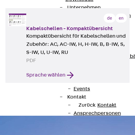
Unternehmen
Zurück
Unternehmen
de
en
Über PohlCon
Kabelschellen - Kompaktübersicht
Werte & Philosophie
Kompaktübersicht für Kabelschellen und
Service & Qualität
Zubehör: AC, AC-IW, H, H-IW, B, B-IW, S,
Unsere Geschichte
S-IW, U, U-IW, RU
Mitgliedschaften & Verb
PDF
Aktuelles
Zurück
Aktuelles
Sprache wählen
News
Events
Kontakt
Zurück
Kontakt
Ansprechpersonen
Technische Beratung
Standorte