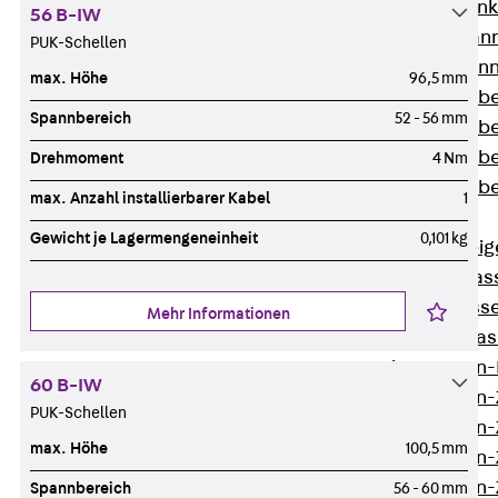
WL Weitspannka
56 B-IW
WPR Weitspann
PUK-Schellen
WLR Weitspann
max. Höhe
96,5 mm
Weitspannkabel
Spannbereich
52 - 56 mm
Weitspannkabe
Weitspannkabe
Drehmoment
4 Nm
Weitspannkab
max. Anzahl installierbarer Kabel
1
Steigetrassen
Gewicht je Lagermengeneinheit
0,101 kg
Zurück
Steig
STU Steigetrass
ST Steigetrasse
Mehr Informationen
LGG Steigetrass
Steigetrassen
60 B-IW
Steigetrassen
PUK-Schellen
Steigetrassen
max. Höhe
100,5 mm
Steigetrassen
Steigetrassen-
Spannbereich
56 - 60 mm