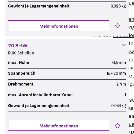
Zurück
Maue
Gewicht je Lagermengeneinheit
0,028 kg
GRIPRIP®
Bewehrungszubeh
Mehr Informationen
Fassadenbefestigun
Zurück
Fassade
Fassadenkonsol
20 B-IW
Zurück
Fass
PUK-Schellen
Verblenderkon
max. Höhe
51,5 mm
Einmörtelkons
Spannbereich
16 - 20 mm
Winkelkonsole 
Fassadenbefestig
Drehmoment
2 Nm
Brüstungsanker
max. Anzahl installierbarer Kabel
1
Zurück
Brüs
Gewicht je Lagermengeneinheit
0,033 kg
Brüstungsanke
Maueranschluss
Zurück
Maue
Mehr Informationen
Maueranschlu