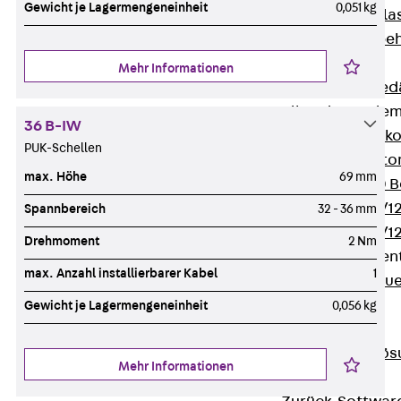
Gewicht je Lagermengeneinheit
0,051 kg
Verbindungsla
Verbindungszube
Wärmedämmung
Mehr Informationen
Zurück
Wärmed
Balkondämmele
36 B-IW
Zurück
Balk
PUK-Schellen
ISOPRO® Beto
max. Höhe
69 mm
ISOPRO® 120 B
ISOPRO® 80/12
Spannbereich
32 - 36 mm
ISOPRO® 80/12
Drehmoment
2 Nm
Mauerfußelemen
max. Anzahl installierbarer Kabel
1
Zurück
Maue
ISOMUR®
Gewicht je Lagermengeneinheit
0,056 kg
Digitale Lösungen
Zurück
Digitale Lö
Mehr Informationen
Software