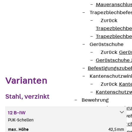
Maueranschlus
Auf die Merkliste
Trapezblechbefe
Datenblatt herunterladen
Zurück
Trapezblechbe
Trapezblechbe
Gerüstschuhe
Zum Abschnitt navigieren
Zurück
Gerü
Gerüstschuhe 
Befestigungszube
Kantenschutzwin
Varianten
Zurück
Kant
Kantenschutzw
Stahl, verzinkt
Bewehrung
Zurück
Bewehr
12 B-IW
Durchstanzbewe
PUK-Schellen
Zurück
Durc
max. Höhe
42,5 mm