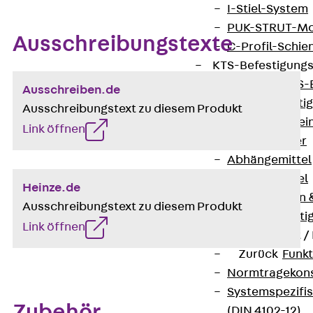
I-Stiel-System
PUK-STRUT-Mo
Ausschreibungstexte
C-Profil-Schie
KTS-Befestigung
Zurück
KTS-
Ausschreiben.de
Klemmbefesti
Ausschreibungstext zu diesem Produkt
Kabelformstei
Link öffnen
Dübel & Anker
Abhängemittel
Schraubmittel
Heinze.de
Ankermuttern 
Ausschreibungstext zu diesem Produkt
Elektrobefesti
Link öffnen
Funktionserhalt 
Zurück
Funkt
Normtragekonst
Systemspezifis
Zubehör
(DIN 4102-12)