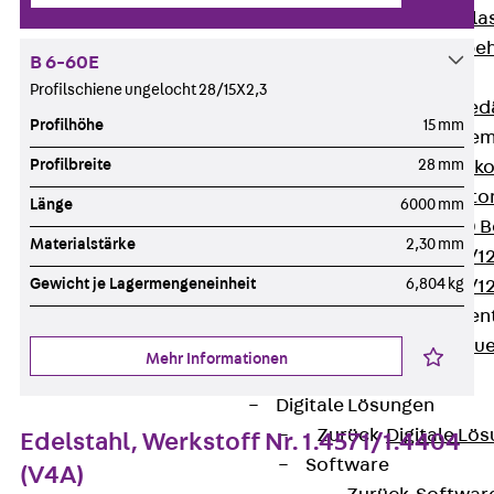
Verbindungsla
Verbindungszube
B 6-60E
Wärmedämmung
Profilschiene ungelocht 28/15X2,3
Zurück
Wärmed
Profilhöhe
15 mm
Balkondämmele
Profilbreite
28 mm
Zurück
Balk
ISOPRO® Beto
Länge
6000 mm
ISOPRO® 120 B
Materialstärke
2,30 mm
ISOPRO® 80/12
Gewicht je Lagermengeneinheit
6,804 kg
ISOPRO® 80/12
Mauerfußelemen
Zurück
Maue
Mehr Informationen
ISOMUR®
Digitale Lösungen
Zurück
Digitale Lö
Edelstahl, Werkstoff Nr. 1.4571/1.4404
Software
(V4A)