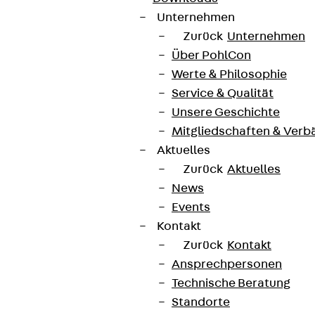
Unternehmen
Zurück
Unternehmen
Über PohlCon
Werte & Philosophie
Service & Qualität
Newsletter
Unsere Geschichte
Mitgliedschaften & Verb
Wir informieren regelmäßig zu
Aktuelles
Produktneuheiten, Referenzen und aktuellen
Zurück
Aktuelles
Themen.
News
Events
Jetzt anmelden
Kontakt
Zurück
Kontakt
Ansprechpersonen
Technische Beratung
Standorte
Connect