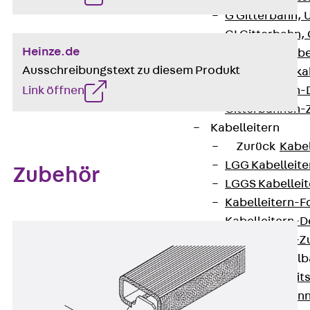
G Gitterbahn, 
GI Gitterbahn,
Heinze.de
GTD Gitterkabe
Ausschreibungstext zu diesem Produkt
GTDW Gitterkab
Link öffnen
Gitterbahnen-
Gitterbahnen-
Kabelleitern
Zurück
Kabel
LGG Kabelleiter
Zubehör
LGGS Kabelleite
Kabelleitern-F
Kabelleitern-D
Kabelleitern-
Weitspannkabel
Zurück
Weit
WPL Weitspann