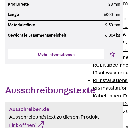
Zurück
Kabeltr
Profilbreite
28 mm
Kabelrinnen
Länge
6000 mm
Zurück
Kabe
Materialstärke
2,30 mm
R Kabelrinne, 
RS Kabelrinne,
Gewicht je Lagermengeneinheit
6,804 kg
RG Kabelrinne,
RGM Kabelrinne
Mehr Informationen
RGS Kabelrinne
RGL Kabelrinne
löschwasserdu
RI Installation
RIS Installatio
Ausschreibungstexte
Kabelrinnen-Fo
Kabelrinnen-D
Ausschreiben.de
Kabelrinnen-Z
Ausschreibungstext zu diesem Produkt
Gitterbahnen
Link öffnen
Zurück
Gitt