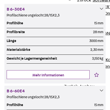
Zurück
Softwar
JORDAHL® EXPERT
B 6-30E4
JORDAHL® JVB Onl
Profilschiene ungelocht 28/15X2,3
ISOCHECK
Profilhöhe
15 mm
ISODESIGN
Profilbreite
28 mm
FERBOX®-DESIGN 
CAD und BIM
Länge
3000 mm
Services
Materialstärke
2,30 mm
Zurück
Services
Gewicht je Lagermengeneinheit
3,150 kg
Beratung, Planung, K
Individuelle Lösungen
Referenzen
Mehr Informationen
Ausbau
Zurück
Ausbau
B 6-60E4
Produkte
Profilschiene ungelocht 28/15X2,3
Zurück
Produkte
Profilhöhe
15 mm
Kabeltragsysteme