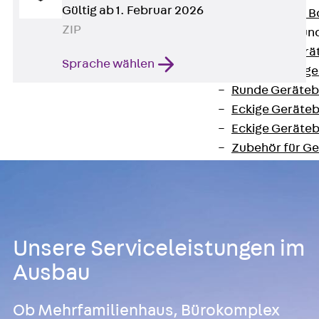
Gültig ab 1. Februar 2026
Nivellierbare
ZIP
Gerätebecher und
Zurück
Gerä
Sprache wählen
Installationsg
Runde Geräteb
Eckige Geräte
Eckige Geräte
Zubehör für G
Geräteträger
Datengerätetr
Geräteeinsätz
Installationsg
Unsere Serviceleistungen im
Installationsg
Multimedia
Ausbau
Gerätebecher mi
Zurück
Gerä
Ob Mehrfamilienhaus, Bürokomplex