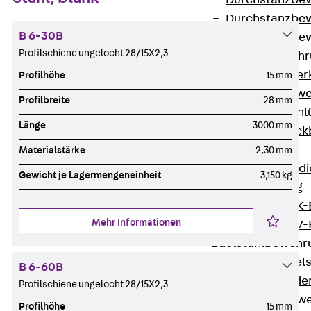
Durchstanzbe
Durchstanzbew
B 6-30B
Durchstanzbe
Profilschiene ungelocht 28/15X2,3
Querkraftbeweh
Zurück
Quer
Profilhöhe
15 mm
Querkraftbewe
Profilbreite
28 mm
Rückbiegeanschl
Länge
3000 mm
Zurück
Rück
FERBOX®
Materialstärke
2,30 mm
Anschlussabdi
Gewicht je Lagermengeneinheit
3,150 kg
GFK-Bewehrung
Zurück
GFK-
Mehr Informationen
FIBERNOX® V
Edelstahlbewehr
Zurück
Edel
B 6-60B
Nichtrostender
Profilschiene ungelocht 28/15X2,3
Mauerwerksbew
Profilhöhe
15 mm