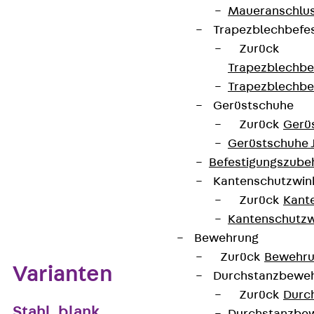
Materialstärke
2,30 mm
Gewicht je
3,150 kg
Maueranschlus
Lagermengeneinheit
Trapezblechbefe
Zurück
Kontakt aufnehmen
Trapezblechbe
Trapezblechbe
Auf die Merkliste
Gerüstschuhe
Datenblatt herunterladen
Zurück
Gerü
Gerüstschuhe 
Befestigungszube
Kantenschutzwin
Zurück
Kant
Zum Abschnitt navigieren
Kantenschutzw
Bewehrung
Zurück
Bewehr
Varianten
Durchstanzbewe
Zurück
Durc
Stahl, blank