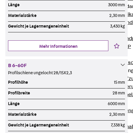
Länge
3000 mm
Attika-Verblenda
Zurück
Attik
Materialstärke
2,30 mm
Attikaverblend
Gewicht je Lagermengeneinheit
3,430 kg
Windposts
Zurück
Wind
Windpost JWP
Mehr Informationen
Schallisolation
Zurück
Schallis
B 6-60F
Aufzugsisolierun
Profilschiene ungelocht 28/15X2,3
Zurück
Aufzu
Profilhöhe
15 mm
Aufzugsisolier
Profilbreite
28 mm
Trittschalldämme
Schalung
Länge
6000 mm
Zurück
Schalun
Materialstärke
2,30 mm
Schalrohre
Gewicht je Lagermengeneinheit
7,338 kg
Zurück
Scha