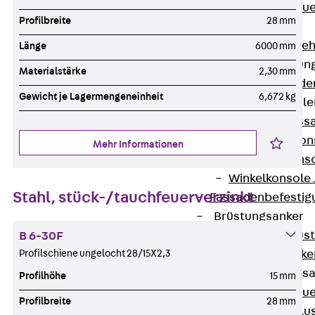
Zurück
Maue
Profilbreite
28 mm
GRIPRIP®
Bewehrungszubeh
Länge
6000 mm
Fassadenbefestigun
Materialstärke
2,30 mm
Zurück
Fassade
Gewicht je Lagermengeneinheit
6,672 kg
Fassadenkonsol
Zurück
Fass
Verblenderkon
Mehr Informationen
Einmörtelkons
Winkelkonsole 
Stahl, stück-/tauchfeuerverzinkt
Fassadenbefestig
Brüstungsanker
Zurück
Brüs
B 6-30F
Profilschiene ungelocht 28/15X2,3
Brüstungsanke
Maueranschluss
Profilhöhe
15 mm
Zurück
Maue
Profilbreite
28 mm
Maueranschlu