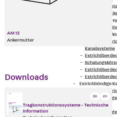
Fluchtweginsta
Zwischendecke
Bodeninstallations
Zurück
Bodenin
AM 12
Estrichüberdeck
Ankermutter
Zurück
Estr
Kanalsysteme
Estrichüberde
Schalungskörp
Estrichüberde
Downloads
Estrichüberde
Estrichbündige 
Zurück
Estr
de
en
Estrichbündig
CHALI
Tragkonstruktionssysteme - Technische
Information
Estrichbündig