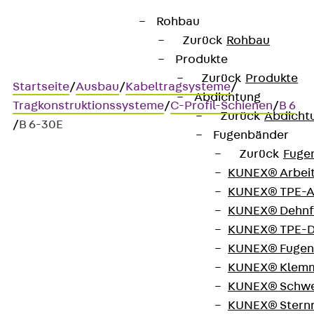
Rohbau
Zurück
Rohbau
Produkte
Zurück
Produkte
Startseite
/
Ausbau
/
Kabeltragsysteme
/
Abdichtung
Tragkonstruktionssysteme
/
C-Profil-Schienen
/
B 6
Zurück
Abdicht
/
B 6-30E
Fugenbänder
Zurück
Fuge
KUNEX® Arbei
Art.-Nr. B 6-30E
KUNEX® TPE-A
Profilschiene ungelocht
KUNEX® Dehnf
28/15X2,3
KUNEX® TPE-D
KUNEX® Fugen
KUNEX® Klem
Profilschiene 28x15 mm,
KUNEX® Schwe
ungelocht
KUNEX® Stern