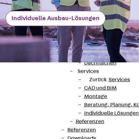
Anwendungsgebiete
Zurück
Anwendung
Individuelle Ausbau-Lösungen
Industrieanlagen
Bodengeführte Leitu
Rechenzentrum
Tunnel
Funktionserhalt
Dachflächen
Services
Zurück
Services
CAD und BIM
Montage
Kontakt
Beratung, Planung, K
Individuelle Lösungen
contact@pohlcon.com
Referenzen
Referenzen
+49 30 68283-04
Downloads