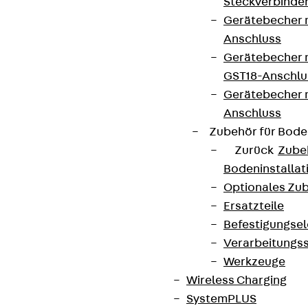
Steckverbinde
Gerätebecher 
Anschluss
Gerätebecher m
GST18-Anschlu
Gerätebecher
Anschluss
Zubehör für Bode
Zurück
Zube
Bodeninstalla
Optionales Zu
Ersatzteile
Befestigungse
Verarbeitungss
Werkzeuge
Wireless Charging
SystemPLUS