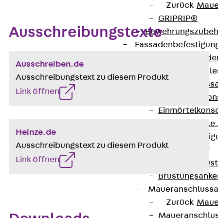
Zurück
Maue
GRIPRIP®
Ausschreibungstexte
Bewehrungszubeh
Fassadenbefestigun
Zurück
Fassade
Ausschreiben.de
Fassadenkonsol
Ausschreibungstext zu diesem Produkt
Zurück
Fass
Link öffnen
Verblenderkon
Einmörtelkons
Winkelkonsole 
Heinze.de
Fassadenbefestig
Ausschreibungstext zu diesem Produkt
Brüstungsanker
Link öffnen
Zurück
Brüs
Brüstungsanke
Maueranschluss
Zurück
Maue
Maueranschlu