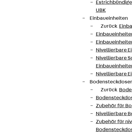
Estrichbündig
UBK
Einbaueinheiten
Zurück
Einba
Einbaueinheite
Einbaueinheite
Nivellierbare 
Nivellierbare 
Einbaueinheite
Nivellierbare E
Bodensteckdose
Zurück
Bode
Bodensteckdo
Zubehör für B
Nivellierbare
Zubehör für niv
Bodensteckdo