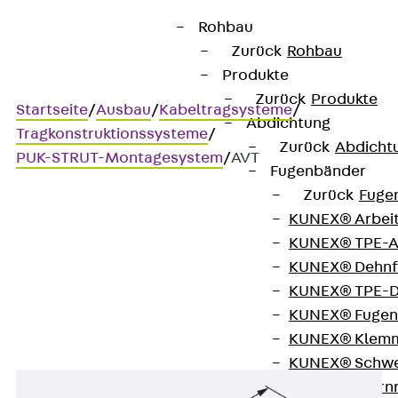
Rohbau
Zurück
Rohbau
Produkte
Zurück
Produkte
Startseite
/
Ausbau
/
Kabeltragsysteme
/
Abdichtung
Tragkonstruktionssysteme
/
Zurück
Abdicht
PUK-STRUT-Montagesystem
/
AVT
Fugenbänder
Zurück
Fuge
KUNEX® Arbei
AVT
KUNEX® TPE-A
KUNEX® Dehnf
Schienenstoßverbinder
KUNEX® TPE-D
KUNEX® Fugen
KUNEX® Klem
KUNEX® Schwe
KUNEX® Stern