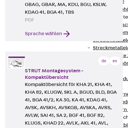
RAPIDOBAT®
GBAG, GBAR, MA, KDU, BGU, KSLW,
Schalrohre Zubeh
KDAG 41, BGA 41, TBS
Abschalelement
PDF
Zurück
Absc
Polystyrolele
Sprache wählen
Streckmetalle
Streckmetalle
Abschalelemente
de
en
Schalungszubehö
STRUT Montagesystem -
Verbindung
Kompaktübersicht
Zurück
Verbind
Kompaktübersicht für KHA 21, KHA 41,
Dorne
KHA 82, KLUGW, SKL A, BGUD, BLD, BGA
Zurück
Dorn
41, BGA 41/2, KA 30, KA 41, KDAG 41,
Doppelschubd
AVSK, AVSKH, AVSKGB, AVSKA, AVRS,
Querkraftdorn
AVLW, SAI 41, SA 2, BGF 41, BGF 82,
Verbindungslasc
KLUGS, KHAD 22, AVLK, AKL 41, AVL,
Zurück
Verb