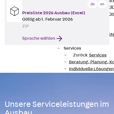
Zurück
Softwar
de
en
JORDAHL® EXPERT
Preisliste 2026 Ausbau (Excel)
JORDAHL® JVB Onl
Gültig ab 1. Februar 2026
ISOCHECK
ZIP
ISODESIGN
FERBOX®-DESIGN 
Sprache wählen
CAD und BIM
Services
Zurück
Services
Beratung, Planung, K
Individuelle Lösungen
Referenzen
Ausbau
Zurück
Ausbau
Produkte
Unsere Serviceleistungen im
Zurück
Produkte
Kabeltragsysteme
Ausbau