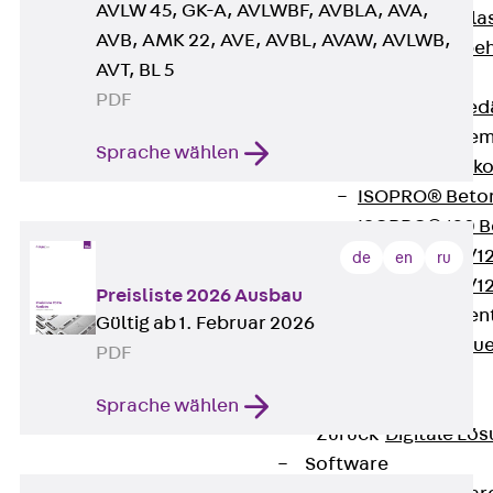
AVLW 45, GK-A, AVLWBF, AVBLA, AVA,
Verbindungsla
AVB, AMK 22, AVE, AVBL, AVAW, AVLWB,
Verbindungszube
AVT, BL 5
Wärmedämmung
PDF
Zurück
Wärmed
Balkondämmele
Sprache wählen
Zurück
Balk
ISOPRO® Beto
ISOPRO® 120 B
ISOPRO® 80/12
de
en
ru
ISOPRO® 80/12
Preisliste 2026 Ausbau
Mauerfußelemen
Gültig ab 1. Februar 2026
Zurück
Maue
PDF
ISOMUR®
Digitale Lösungen
Sprache wählen
Zurück
Digitale Lö
Software