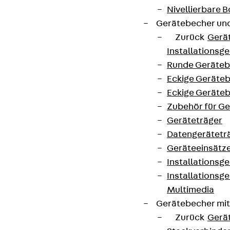
Nivellierbare
Gerätebecher und
Zurück
Gerä
Installationsg
Runde Geräteb
Eckige Geräte
Eckige Geräte
Zubehör für G
Geräteträger
Datengerätetr
Geräteeinsätz
Installationsg
Installationsg
Multimedia
Gerätebecher mi
Zurück
Gerä