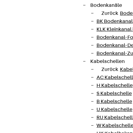
Bodenkanäle
Connect
Zurück
Bode
BK Bodenkanal
KLK Kleinkanal 
Bodenkanal-Fo
Bodenkanal-De
Bodenkanal-Z
Kabelschellen
Zurück
Kabe
AC Kabelschel
H Kabelschelle
S Kabelschelle
B Kabelschelle
Partner von Anfang bis Zukunft.
U Kabelschelle
RU Kabelschel
W Kabelschell