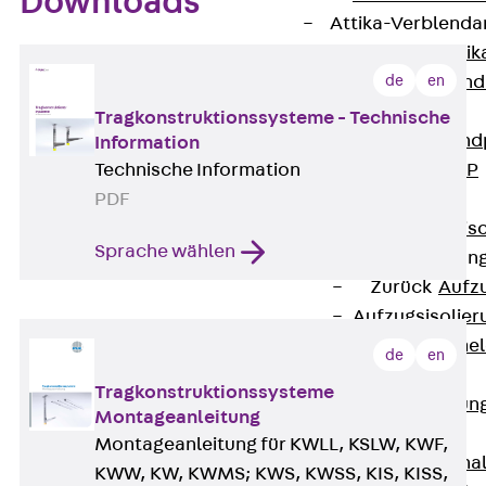
Downloads
Attika-Verblenda
Zurück
Attik
de
en
Attikaverblend
Windposts
Tragkonstruktionssysteme - Technische
Zurück
Wind
Information
Technische Information
Windpost JWP
PDF
Schallisolation
Zurück
Schallis
Sprache wählen
Aufzugsisolierun
Zurück
Aufzu
Aufzugsisolier
Trittschalldämme
de
en
Schalung
Tragkonstruktionssysteme
Zurück
Schalun
Montageanleitung
Schalrohre
Montageanleitung für KWLL, KSLW, KWF,
Zurück
Scha
KWW, KW, KWMS; KWS, KWSS, KIS, KISS,