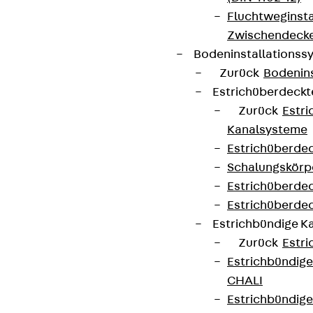
Fluchtweginsta
Zwischendecke
Bodeninstallations
Zurück
Bodenin
Estrichüberdeck
Zurück
Estr
Kanalsysteme
Estrichüberde
Schalungskörp
Estrichüberde
Estrichüberde
Estrichbündige 
Zurück
Estr
Estrichbündig
CHALI
Estrichbündig