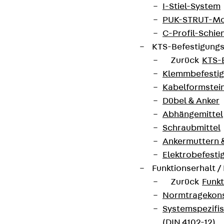
I-Stiel-System
PUK-STRUT-Mo
C-Profil-Schie
KTS-Befestigung
Zurück
KTS-
Klemmbefesti
Kabelformstei
Dübel & Anker
Abhängemittel
Schraubmittel
Ankermuttern 
Elektrobefesti
Funktionserhalt 
Zurück
Funkt
Normtragekonst
Systemspezifis
(DIN 4102-12)