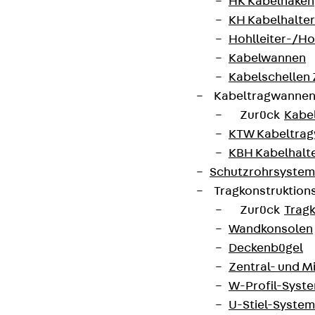
HK Kabelhaken
KH Kabelhalter
AGB
Hohlleiter-/H
Cookie-Einstellungen
Kabelwannen
Hinweisgebersystem
Kabelschellen
Kabeltragwanne
Datenschutz
Zurück
Kabe
Impressum
KTW Kabeltra
KBH Kabelhalt
Schutzrohrsyste
Tragkonstruktio
Zurück
Trag
Wandkonsolen
Deckenbügel
Zentral- und 
W-Profil-Syst
U-Stiel-System