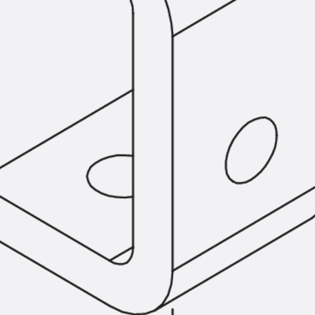
SECUFLEX®
Frischbetonverbundsysteme Zubeh
Rohrdurchführungen
Zurück
Rohrdurchführungen
PENTAFLEX® Transwand
PENTAFLEX® Futterrohr
PENTAFLEX® Bodendurchführu
PENTAFLEX® Bodenablauf
Rohrdurchführungen Zubehör
Quellbänder
Zurück
Quellbänder
SWELLFLEX®
Quellbänder Zubehör
Injektionsschläuche
Zurück
Injektionsschläuche
PLURAFLEX®