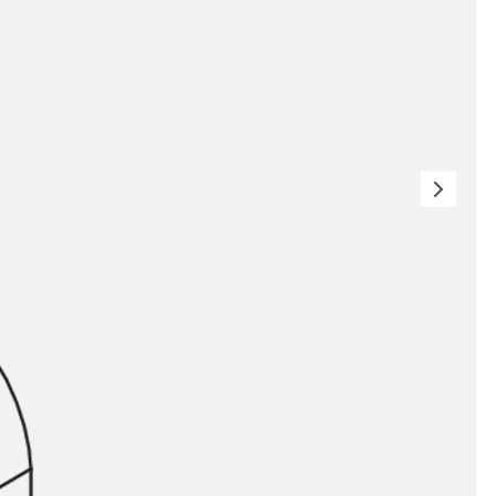
t
 & gelocht
schienen
GB