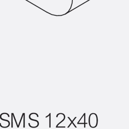
Zurück
Trapezblechbefestigu
Trapezblechbefestigungsschien
Gerüstschuhe
Zurück
Gerüstschuhe
Gerüstschuhe JG
Befestigungszubehör
Kantenschutzwinkel
Zurück
Kantenschutzwinkel
Kantenschutzwinkel JKW
Bewehrung
Zurück
Bewehrung
Durchstanzbewehrung
Zurück
Durchstanzbewehrung
Durchstanzbewehrung JDA
Durchstanzbewehrung JDA-FT-K
Durchstanzbewehrung Zubehör