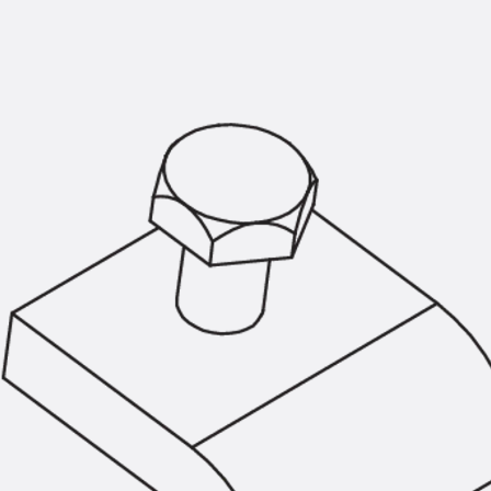
Montageschiene JM K
Montageschiene JML K, gelocht
Montageschiene JXM W, gezahn
Montageschiene JZM K, gezahnt
Montageschiene JZML K, gezahnt
Geländerbefestigungsschienen
Zurück
Geländerbefestigungs
Geländerbefestigungsschiene J
Spezialschrauben
Zurück
Spezialschrauben
Hakenkopfschraube JA
Hakenkopfschraube JB
Sollbruchschraube JB-SB
Hakenkopfschraube JC
Hammerkopfschraube JD
Hammerkopfschraube JG