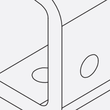
Hammerkopfschraube JH
Sollbruchschraube JH-SB
Doppelkerbzahnschraube JKB
Doppelkerbzahnschraube JKC
Zahnschraube JXB
Zahnschraube JXD
Zahnschraube JXE
Zahnschraube JXH
Zahnschraube JZS
Anschlagbefestigungen
Zurück
Anschlagbefestigunge
Liftschachtanker JLF
Liftschachtschlinge JLS
Maueranschlussschienen
Zurück
Maueranschlussschie
Maueranschlussschiene KT
Trapezblechbefestigungsschienen