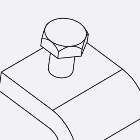
KUNEX® Mauerkragen
KUNEX® ABS Abschalelemente
Fugenbänder Zubehör
Fugenbleche
Zurück
Fugenbleche
PENTAFLEX KB®
PENTAFLEX KB® Agrar
PENTAFLEX® FBA
PENTAFLEX® ABS
PENTAFLEX® OBS
PENTAFLEX® FTS
PENTAFLEX® STK
PENTAFLEX® OPTI-Mauerstärke
PENTAFLEX® Modul
Fugenbleche Zubehör
Frischbetonverbundsysteme
Zurück
Frischbetonverbunds