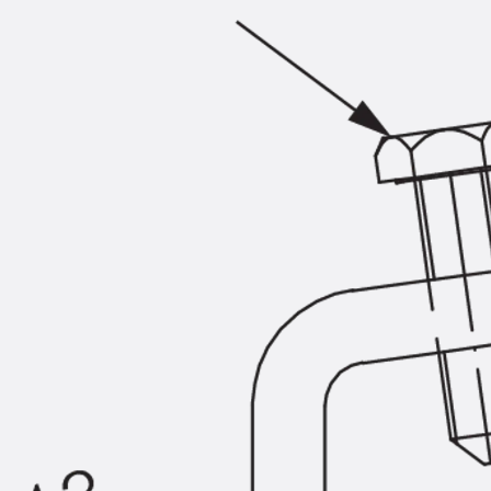
Querkraftbewehrung
Zurück
Querkraftbewehrung
Querkraftbewehrung JDA-S
Rückbiegeanschlüsse
Zurück
Rückbiegeanschlüsse
FERBOX®
Anschlussabdichtung
GFK-Bewehrung
Zurück
GFK-Bewehrung
FIBERNOX® V-ROD
Edelstahlbewehrung
Zurück
Edelstahlbewehrung
Nichtrostender Betonstahl
Mauerwerksbewehrung
Zurück
Mauerwerksbewehrun
GRIPRIP®
Bewehrungszubehör