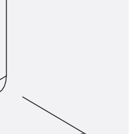
ör
ng