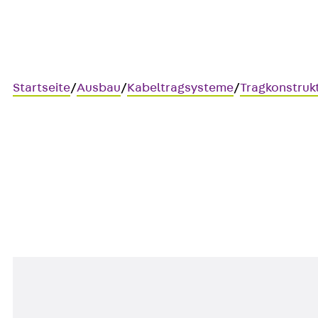
Startseite
/
Ausbau
/
Kabeltragsysteme
/
Tragkonstruk
AVSKP
Trägerklemme für Montagesc