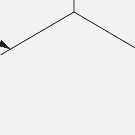
Injektionsschläuche Zubehör
Injektionsschläuche Sets
Befestigung
Zurück
Befestigung
Ankerschienen
Zurück
Ankerschienen
Ankerschiene JSA K
Ankerschiene JTA W
Ankerschiene JTA K
Ankerschiene JTA RT W
Ankerschiene JTA RF W
Ankerschiene JXA W, gezahnt
Ankerschiene JXA PC W, gezahnt
Ankerschiene JZA K, gezahnt
Montageschienen
Zurück
Montageschienen
Montageschiene JM W