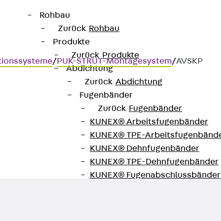
Rohbau
Zurück
Rohbau
Produkte
Zurück
Produkte
tionssysteme
/
PUK-STRUT-Montagesystem
/
AVSKP
Abdichtung
Zurück
Abdichtung
Fugenbänder
Zurück
Fugenbänder
KUNEX® Arbeitsfugenbänder
hienen
KUNEX® TPE-Arbeitsfugenbänd
KUNEX® Dehnfugenbänder
KUNEX® TPE-Dehnfugenbänder
KUNEX® Fugenabschlussbänder
KUNEX® Klemmfugenband
KUNEX® Schweißkonstruktionen
KUNEX® Sternrohr