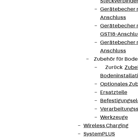
Steckverbinde
Gerätebecher 
Anschluss
Gerätebecher m
GST18-Anschlu
Gerätebecher
Anschluss
Zubehör für Bode
Zurück
Zube
Bodeninstalla
Optionales Zu
Ersatzteile
Befestigungse
Verarbeitungss
Werkzeuge
Wireless Charging
SystemPLUS