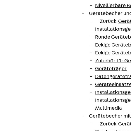
Nivellierbare
Gerätebecher und
AGB
Zurück
Gerä
Cookie-Einstellungen
Installationsg
Runde Geräteb
Hinweisgebersystem
Eckige Geräte
Datenschutz
Eckige Geräte
Impressum
Zubehör für G
Geräteträger
Datengerätetr
Geräteeinsätz
Installationsg
Installationsg
Multimedia
Gerätebecher mi
Zurück
Gerä