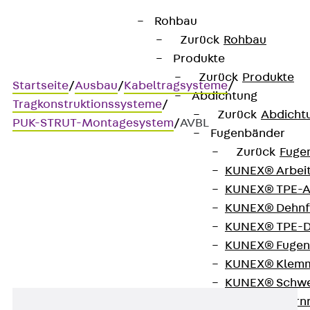
Rohbau
Zurück
Rohbau
Produkte
Zurück
Produkte
Startseite
/
Ausbau
/
Kabeltragsysteme
/
Abdichtung
Tragkonstruktionssysteme
/
Zurück
Abdicht
PUK-STRUT-Montagesystem
/
AVBL
Fugenbänder
Zurück
Fuge
KUNEX® Arbei
AVBL
KUNEX® TPE-A
KUNEX® Dehnf
Schienenauflagebügel
KUNEX® TPE-D
KUNEX® Fugen
KUNEX® Klem
KUNEX® Schwe
KUNEX® Stern