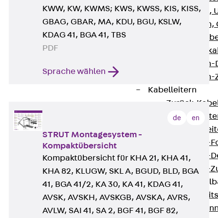
KWW, KW, KWMS; KWS, KWSS, KIS, KISS,
G Gitterbahn, 
GBAG, GBAR, MA, KDU, BGU, KSLW,
GI Gitterbahn,
KDAG 41, BGA 41, TBS
GTD Gitterkabe
PDF
GTDW Gitterkab
Gitterbahnen-
Sprache wählen
Gitterbahnen-
Kabelleitern
Zurück
Kabel
LGG Kabelleiter
de
en
LGGS Kabelleite
STRUT Montagesystem -
Kabelleitern-F
Kompaktübersicht
Kabelleitern-D
Kompaktübersicht für KHA 21, KHA 41,
Kabelleitern-
KHA 82, KLUGW, SKL A, BGUD, BLD, BGA
Weitspannkabel
41, BGA 41/2, KA 30, KA 41, KDAG 41,
Zurück
Weit
AVSK, AVSKH, AVSKGB, AVSKA, AVRS,
WPL Weitspann
AVLW, SAI 41, SA 2, BGF 41, BGF 82,