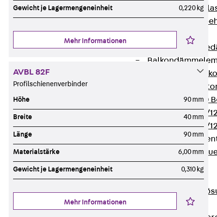
Verbindungsla
Gewicht je Lagermengeneinheit
0,220 kg
Verbindungszube
Wärmedämmung
Mehr Informationen
Zurück
Wärmed
Balkondämmele
AVBL 82F
Zurück
Balk
Profilschienenverbinder
ISOPRO® Beto
ISOPRO® 120 B
Höhe
90 mm
ISOPRO® 80/12
Breite
40 mm
ISOPRO® 80/12
Länge
90 mm
Mauerfußelemen
Zurück
Maue
Materialstärke
6,00 mm
ISOMUR®
Gewicht je Lagermengeneinheit
0,310 kg
Digitale Lösungen
Zurück
Digitale Lö
Mehr Informationen
Software