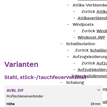
Kontakt aufnehmen
Attika-Verblenda
Zurück
Attik
Datenblatt herunterladen
Attikaverblend
Windposts
Zurück
Wind
Windpost JWP
Zum Abschnitt navigieren
Schallisolation
Zurück
Schallis
Aufzugsisolierun
Varianten
Zurück
Aufzu
Aufzugsisolier
Trittschalldämme
Stahl, stück-/tauchfeuerverzinkt
Schalung
Zurück
Schalun
AVBL 21F
Schalrohre
Profilschienenverbinder
Zurück
Scha
Höhe
28 mm