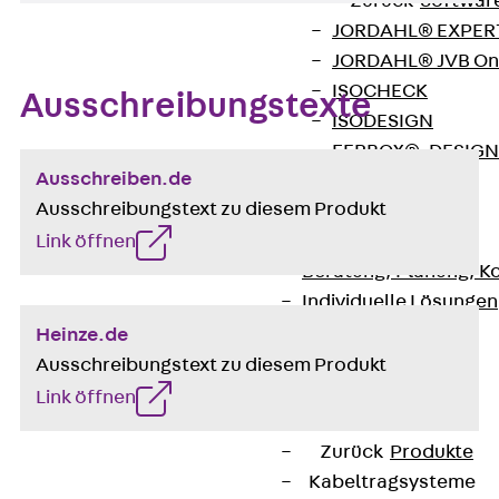
Zurück
Softwar
JORDAHL® EXPERT
JORDAHL® JVB Onl
ISOCHECK
Ausschreibungstexte
ISODESIGN
FERBOX®-DESIGN 
Ausschreiben.de
CAD und BIM
Ausschreibungstext zu diesem Produkt
Services
Link öffnen
Zurück
Services
Beratung, Planung, K
Individuelle Lösungen
Referenzen
Heinze.de
Ausbau
Ausschreibungstext zu diesem Produkt
Zurück
Ausbau
Link öffnen
Produkte
Zurück
Produkte
Kabeltragsysteme