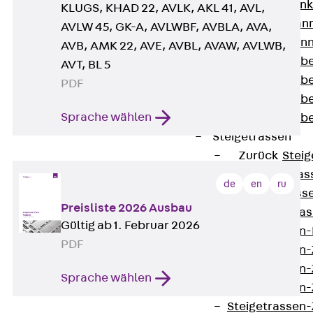
WL Weitspannka
KLUGS, KHAD 22, AVLK, AKL 41, AVL,
WPR Weitspann
AVLW 45, GK-A, AVLWBF, AVBLA, AVA,
WLR Weitspann
AVB, AMK 22, AVE, AVBL, AVAW, AVLWB,
Weitspannkabel
AVT, BL 5
Weitspannkabe
PDF
Weitspannkabe
Sprache wählen
Weitspannkab
Steigetrassen
Zurück
Steig
STU Steigetrass
de
en
ru
ST Steigetrasse
Preisliste 2026 Ausbau
LGG Steigetrass
Gültig ab 1. Februar 2026
Steigetrassen
PDF
Steigetrassen
Steigetrassen
Sprache wählen
Steigetrassen
Steigetrassen-