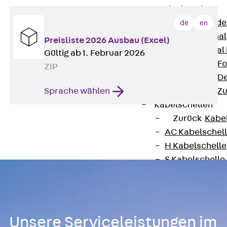
Bodenkanäle
Zurück
Bode
de
en
BK Bodenkanal
Preisliste 2026 Ausbau (Excel)
KLK Kleinkanal 
Gültig ab 1. Februar 2026
Bodenkanal-Fo
ZIP
Bodenkanal-De
Sprache wählen
Bodenkanal-Z
Kabelschellen
Zurück
Kabe
AC Kabelschel
H Kabelschelle
S Kabelschelle
B Kabelschelle
U Kabelschelle
RU Kabelschel
W Kabelschell
Unsere Serviceleistungen im