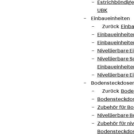
Estrichbündig
UBK
Einbaueinheiten
Connect
Zurück
Einba
Einbaueinheite
Einbaueinheite
Nivellierbare 
Nivellierbare 
Einbaueinheite
Nivellierbare E
Bodensteckdose
Zurück
Bode
Bodensteckdo
Zubehör für B
Partner von Anfang bis Zukunft.
Nivellierbare
Zubehör für niv
Bodensteckdo