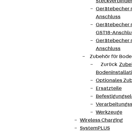
Steckverbinde
Gerätebecher 
Anschluss
Gerätebecher m
GST18-Anschlu
Gerätebecher
Anschluss
Zubehör für Bode
Zurück
Zube
Bodeninstalla
Optionales Zu
Ersatzteile
Befestigungse
Verarbeitungss
Werkzeuge
Wireless Charging
SystemPLUS