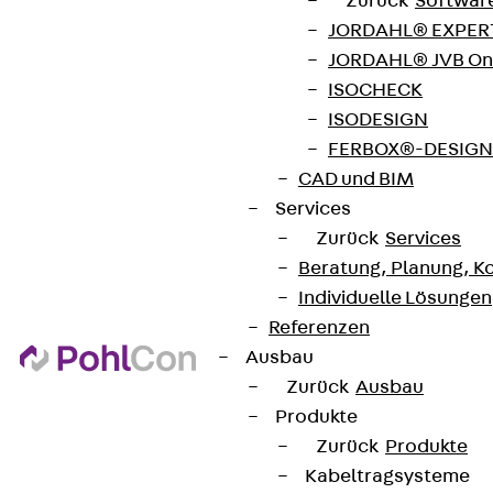
Zurück
Softwar
JORDAHL® EXPERT
JORDAHL® JVB Onl
ISOCHECK
ISODESIGN
AGB
FERBOX®-DESIGN 
Cookie-Einstellungen
CAD und BIM
Hinweisgebersystem
Services
Zurück
Services
Datenschutz
Beratung, Planung, K
Impressum
Individuelle Lösungen
Referenzen
Ausbau
Zurück
Ausbau
Produkte
Zurück
Produkte
Kabeltragsysteme