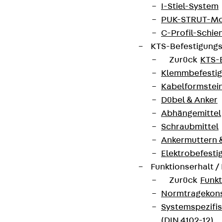
I-Stiel-System
PUK-STRUT-Mo
C-Profil-Schie
KTS-Befestigung
Zurück
KTS-
Klemmbefesti
Kabelformstei
Dübel & Anker
Abhängemittel
Schraubmittel
Ankermuttern 
Elektrobefesti
Funktionserhalt 
Zurück
Funkt
Normtragekonst
Systemspezifis
(DIN 4102-12)