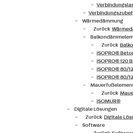
Jetzt anmelden
Verbindungsla
Verbindungszube
Wärmedämmung
Zurück
Wärmed
Connect
Balkondämmele
Zurück
Balk
ISOPRO® Beto
ISOPRO® 120 B
ISOPRO® 80/12
ISOPRO® 80/12
Mauerfußelemen
Zurück
Maue
ISOMUR®
Digitale Lösungen
Zurück
Digitale Lö
Software
Partner von Anfang bis Zukunft.