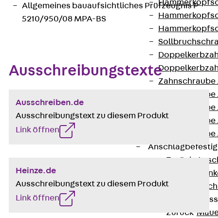
Hammerkopfsc
Allgemeines bauaufsichtliches Prüfzeugnis P-
Hammerkopfsc
5210/950/08 MPA-BS
Hammerkopfsc
Sollbruchschr
Doppelkerbzah
Ausschreibungstexte
Doppelkerbzah
Zahnschraube 
Zahnschraube 
Ausschreiben.de
Zahnschraube 
Ausschreibungstext zu diesem Produkt
Zahnschraube
Link öffnen
Zahnschraube 
Anschlagbefesti
Zurück
Ansc
Heinze.de
Liftschachtank
Ausschreibungstext zu diesem Produkt
Liftschachtsch
Link öffnen
Maueranschlusss
Zurück
Maue