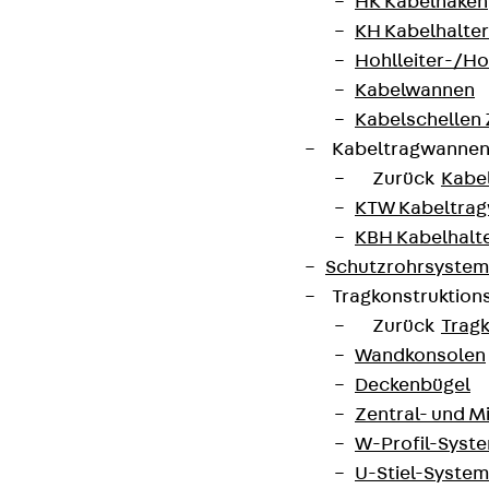
HK Kabelhaken
KH Kabelhalter
Hohlleiter-/H
Kabelwannen
Kabelschellen
Kabeltragwanne
Zurück
Kabe
KTW Kabeltra
KBH Kabelhalt
Schutzrohrsyste
Tragkonstruktio
Zurück
Trag
Wandkonsolen
Deckenbügel
Zentral- und 
W-Profil-Syst
U-Stiel-System