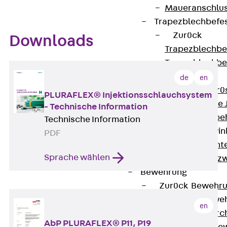
Maueranschlus
Trapezblechbefe
Zurück
Downloads
Trapezblechbe
Trapezblechbe
Gerüstschuhe
de
en
Zurück
Gerü
PLURAFLEX® Injektionsschlauchsystem
Gerüstschuhe 
- Technische Information
Befestigungszube
Technische Information
Kantenschutzwin
PDF
Zurück
Kant
Sprache wählen
Kantenschutzw
Bewehrung
Zurück
Bewehr
Durchstanzbewe
en
Zurück
Durc
AbP PLURAFLEX® P11, P19