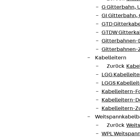
G Gitterbahn, 
GI Gitterbahn,
GTD Gitterkabe
GTDW Gitterkab
Gitterbahnen-
Gitterbahnen-
Kabelleitern
Zurück
Kabel
LGG Kabelleiter
LGGS Kabelleite
Kabelleitern-F
Kabelleitern-D
Kabelleitern-
Weitspannkabel
Zurück
Weit
WPL Weitspann