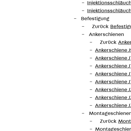
Injektionsschläuc
hoher Injektionsdruck erforderlich ist. Das System
Injektionsschläuc
ist mehrfach verpressbar.
Befestigung
Zurück
Befestig
Allgemeines bauaufsichtliches Prüfzeugnis:
Ankerschienen
P-5210/950/08 MPA-BS
Zurück
Anke
Ankerschiene J
Ankerschiene 
Kontakt aufnehmen
Ankerschiene J
Ankerschiene J
Datenblatt herunterladen
Ankerschiene J
Ankerschiene J
Ankerschiene J
Ankerschiene J
Zum Abschnitt navigieren
Montageschiene
Zurück
Mont
Montageschie