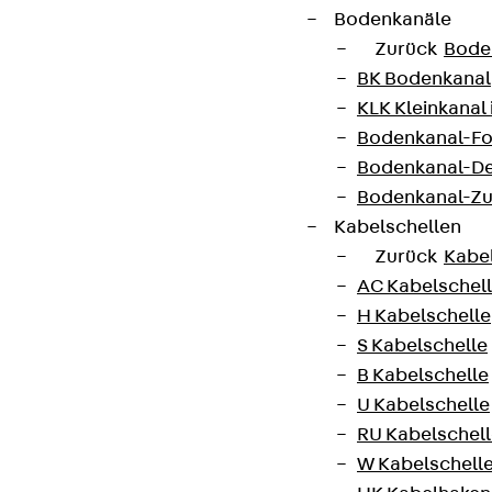
Bodenkanäle
Zurück
Bode
BK Bodenkanal
KLK Kleinkanal 
Bodenkanal-Fo
Bodenkanal-De
Bodenkanal-Z
Kabelschellen
Zurück
Kabe
AC Kabelschel
H Kabelschelle
S Kabelschelle
B Kabelschelle
U Kabelschelle
RU Kabelschel
W Kabelschell