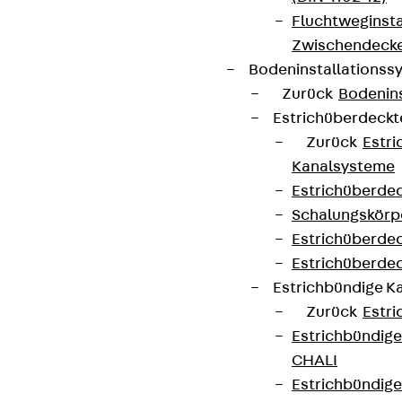
Fluchtweginsta
Zwischendecke
Bodeninstallations
Zurück
Bodenin
Estrichüberdeck
Zurück
Estr
Kanalsysteme
Estrichüberde
Schalungskörp
Estrichüberde
Estrichüberde
Estrichbündige 
Zurück
Estr
Estrichbündig
CHALI
Estrichbündig