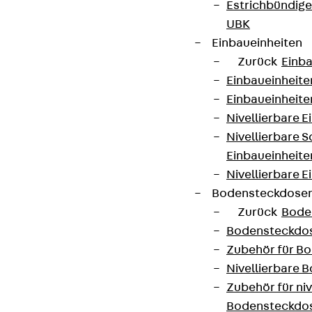
Estrichbündig
UBK
Einbaueinheiten
Zurück
Einba
Einbaueinheite
Einbaueinheite
Nivellierbare 
Nivellierbare 
Einbaueinheite
Nivellierbare E
Bodensteckdose
Zurück
Bode
Bodensteckdo
Zubehör für B
Nivellierbare
Zubehör für niv
Bodensteckdo