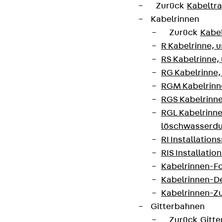
Zurück
Kabeltr
Kabelrinnen
Zurück
Kabe
R Kabelrinne, 
RS Kabelrinne,
RG Kabelrinne,
RGM Kabelrinne
RGS Kabelrinne
RGL Kabelrinne
löschwasserdu
RI Installation
RIS Installatio
Kabelrinnen-Fo
Kabelrinnen-D
Kabelrinnen-Z
Gitterbahnen
Zurück
Gitt