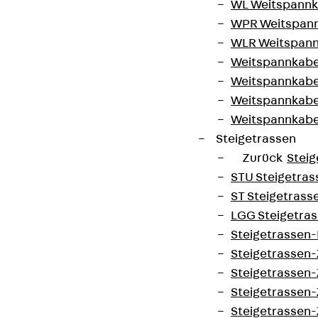
WL Weitspannka
WPR Weitspann
WLR Weitspann
Weitspannkabel
Weitspannkabe
Weitspannkabe
Weitspannkab
Steigetrassen
Zurück
Steig
STU Steigetrass
ST Steigetrasse
LGG Steigetrass
Steigetrassen
Steigetrassen
Steigetrassen
Steigetrassen
Steigetrassen-