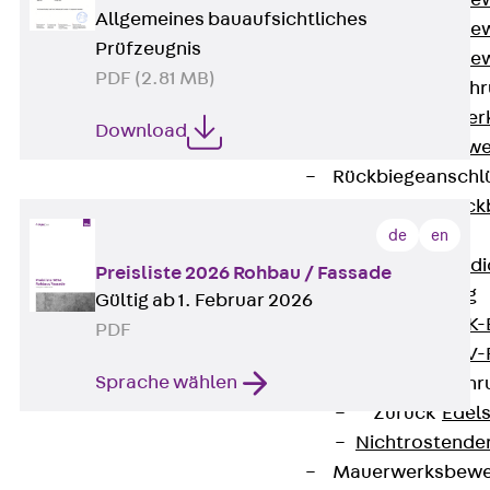
Durchstanzbe
Allgemeines bauaufsichtliches
Durchstanzbew
Prüfzeugnis
Durchstanzbe
PDF (2.81 MB)
Querkraftbeweh
Zurück
Quer
Download
Querkraftbewe
Rückbiegeanschl
Zurück
Rück
FERBOX®
de
en
Anschlussabdi
Preisliste 2026 Rohbau / Fassade
GFK-Bewehrung
Gültig ab 1. Februar 2026
Zurück
GFK-
PDF
FIBERNOX® V
Sprache wählen
Edelstahlbewehr
Zurück
Edel
Nichtrostender
Mauerwerksbew