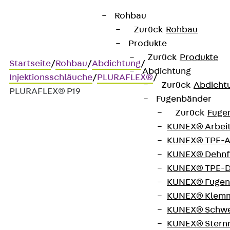
Rohbau
Zurück
Rohbau
Produkte
Zurück
Produkte
Startseite
/
Rohbau
/
Abdichtung
/
Abdichtung
Injektionsschläuche
/
PLURAFLEX®
/
Zurück
Abdicht
PLURAFLEX® P19
Fugenbänder
Zurück
Fuge
KUNEX® Arbei
PLURAFLEX® P19
KUNEX® TPE-A
KUNEX® Dehnf
Injektionsschlauch für
KUNEX® TPE-D
KUNEX® Fugen
Portlandzemente,
KUNEX® Klem
Injektionsleime,
KUNEX® Schwe
KUNEX® Stern