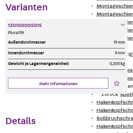
Varianten
Montageschien
Montageschien
Montageschien
130100005015
Montageschien
Plura P19
Montageschien
Außendurchmesser
19 mm
gelocht
Innendurchmesser
11 mm
Geländerbefesti
Zurück
Gewicht je Lagermengeneinheit
0,200 kg
Geländerbefes
Geländerbefes
Mehr Informationen
Spezialschraube
Zurück
Spez
Hakenkopfschr
Hakenkopfschr
Sollbruchschr
Details
Hakenkopfschr