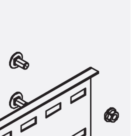
t
 & gelocht
schienen
GB