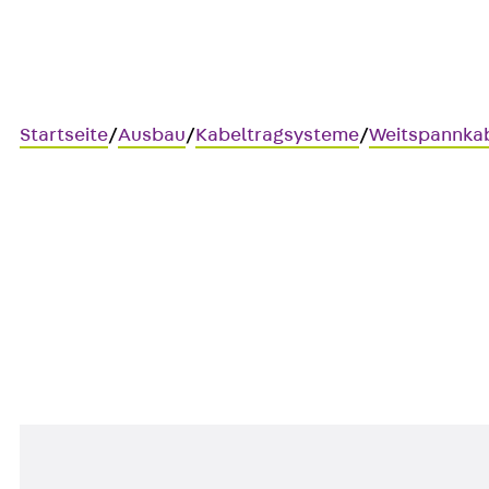
Startseite
/
Ausbau
/
Kabeltragsysteme
/
Weitspannka
Art.-Nr. WPVH 120S
Weitspannkabelbahnen-Hori
Weitspannkabelbahnen-Verbin