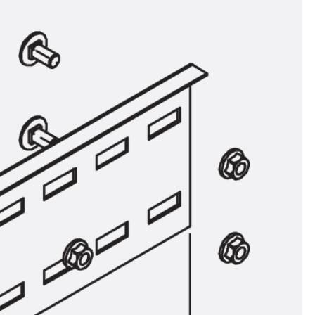
n
ysteme