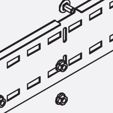
Hammerkopfschraube JH
Sollbruchschraube JH-SB
Doppelkerbzahnschraube JKB
Doppelkerbzahnschraube JKC
Zahnschraube JXB
Zahnschraube JXD
Zahnschraube JXE
Zahnschraube JXH
Zahnschraube JZS
Anschlagbefestigungen
Zurück
Anschlagbefestigunge
Liftschachtanker JLF
Liftschachtschlinge JLS
Maueranschlussschienen
Zurück
Maueranschlussschie
Maueranschlussschiene KT
Trapezblechbefestigungsschienen