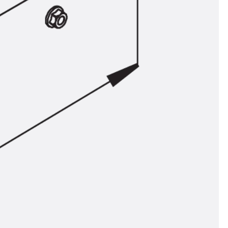
ör
ng