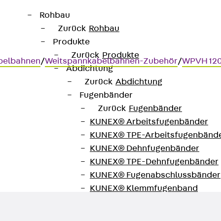
Rohbau
Zurück
Rohbau
Produkte
Zurück
Produkte
belbahnen
/
Weitspannkabelbahnen-Zubehör
/
WPVH 12
Abdichtung
Zurück
Abdichtung
Fugenbänder
Zurück
Fugenbänder
zontalverbinder
KUNEX® Arbeitsfugenbänder
KUNEX® TPE-Arbeitsfugenbänd
der, horizontal, Höhe = 105 
KUNEX® Dehnfugenbänder
KUNEX® TPE-Dehnfugenbänder
KUNEX® Fugenabschlussbänder
KUNEX® Klemmfugenband
KUNEX® Schweißkonstruktionen
KUNEX® Sternrohr