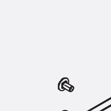
Montageschiene JM K
Montageschiene JML K, gelocht
Montageschiene JXM W, gezahn
Montageschiene JZM K, gezahnt
Montageschiene JZML K, gezahnt
Geländerbefestigungsschienen
Zurück
Geländerbefestigungs
Geländerbefestigungsschiene J
Spezialschrauben
Zurück
Spezialschrauben
Hakenkopfschraube JA
Hakenkopfschraube JB
Sollbruchschraube JB-SB
Hakenkopfschraube JC
Hammerkopfschraube JD
Hammerkopfschraube JG