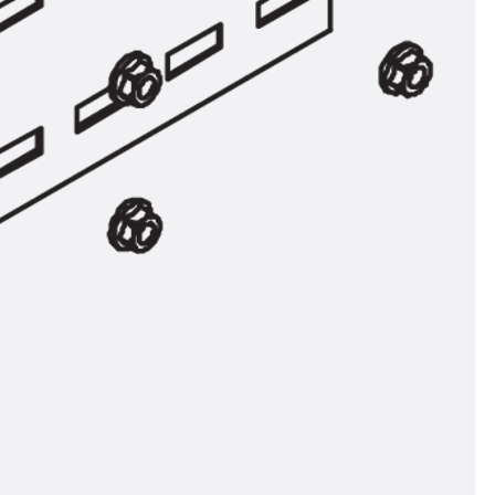
n
nen