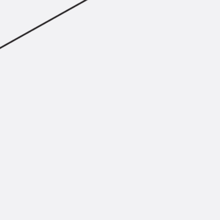
Injektionsschläuche Zubehör
Injektionsschläuche Sets
Befestigung
Zurück
Befestigung
Ankerschienen
Zurück
Ankerschienen
Ankerschiene JSA K
Ankerschiene JTA W
Ankerschiene JTA K
Ankerschiene JTA RT W
Ankerschiene JTA RF W
Ankerschiene JXA W, gezahnt
Ankerschiene JXA PC W, gezahnt
Ankerschiene JZA K, gezahnt
Montageschienen
Zurück
Montageschienen
Montageschiene JM W