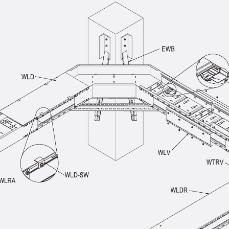
Querkraftbewehrung
Zurück
Querkraftbewehrung
Querkraftbewehrung JDA-S
Rückbiegeanschlüsse
Zurück
Rückbiegeanschlüsse
FERBOX®
Anschlussabdichtung
GFK-Bewehrung
Zurück
GFK-Bewehrung
FIBERNOX® V-ROD
Edelstahlbewehrung
Zurück
Edelstahlbewehrung
Nichtrostender Betonstahl
Mauerwerksbewehrung
Zurück
Mauerwerksbewehrun
GRIPRIP®
Bewehrungszubehör