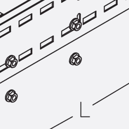
SECUFLEX®
Frischbetonverbundsysteme Zubeh
Rohrdurchführungen
Zurück
Rohrdurchführungen
PENTAFLEX® Transwand
PENTAFLEX® Futterrohr
PENTAFLEX® Bodendurchführu
PENTAFLEX® Bodenablauf
Rohrdurchführungen Zubehör
Quellbänder
Zurück
Quellbänder
SWELLFLEX®
Quellbänder Zubehör
Injektionsschläuche
Zurück
Injektionsschläuche
PLURAFLEX®