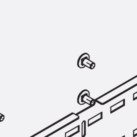
KUNEX® Mauerkragen
KUNEX® ABS Abschalelemente
Fugenbänder Zubehör
Fugenbleche
Zurück
Fugenbleche
PENTAFLEX KB®
PENTAFLEX KB® Agrar
PENTAFLEX® FBA
PENTAFLEX® ABS
PENTAFLEX® OBS
PENTAFLEX® FTS
PENTAFLEX® STK
PENTAFLEX® OPTI-Mauerstärke
PENTAFLEX® Modul
Fugenbleche Zubehör
Frischbetonverbundsysteme
Zurück
Frischbetonverbunds