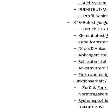
I-Stiel-System
PUK-STRUT-Mo
C-Profil-Schie
KTS-Befestigung
Zurück
KTS-
Klemmbefesti
Kabelformstei
Dübel & Anker
Abhängemittel
Schraubmittel
Ankermuttern 
Elektrobefesti
Funktionserhalt 
Zurück
Funkt
Normtragekonst
Systemspezifis
(DIN 4102-12)