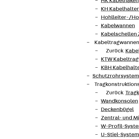
HK Kabelhaken
KH Kabelhalter
Hohlleiter-/H
Kabelwannen
Kabelschellen
Kabeltragwanne
Zurück
Kabe
KTW Kabeltra
KBH Kabelhalt
Schutzrohrsyste
Tragkonstruktio
Zurück
Trag
Wandkonsolen
Deckenbügel
Zentral- und 
W-Profil-Syst
U-Stiel-System