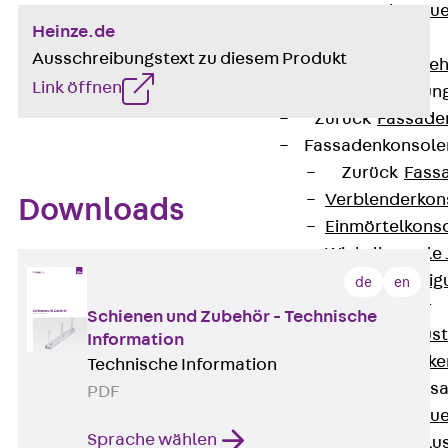
Zurück
Maue
Heinze.de
GRIPRIP®
Ausschreibungstext zu diesem Produkt
Bewehrungszubeh
Link öffnen
Fassadenbefestigun
Zurück
Fassade
Fassadenkonsol
Zurück
Fass
Verblenderkon
Downloads
Einmörtelkons
Winkelkonsole 
Fassadenbefestig
de
en
Brüstungsanker
Schienen und Zubehör - Technische
Zurück
Brüs
Information
Brüstungsanke
Technische Information
Maueranschluss
PDF
Zurück
Maue
Sprache wählen
Maueranschlu