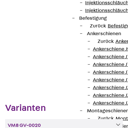
Edelstahl (A4) oder galvanisch verzinktem Stahl.
Injektionsschläuc
Sie sind in Gewinden M6 bis M20 und den Längen
Injektionsschläuc
20 bis 50 mm erhältlich.
Befestigung
Zurück
Befestig
Kontakt aufnehmen
Ankerschienen
Zurück
Anke
Datenblatt herunterladen
Ankerschiene J
Ankerschiene 
Ankerschiene J
Ankerschiene J
Ankerschiene J
Zum Abschnitt navigieren
Ankerschiene J
Ankerschiene J
Ankerschiene J
Varianten
Montageschiene
Zurück
Mont
VM8 GV-0020
Montageschie