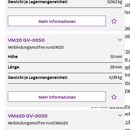
Gewicht je Lagermengeneinheit
0,062 kg
Maueranschlus
Trapezblechbefe
Zurück
Mehr Informationen
Trapezblechbe
Trapezblechbe
VM20 GV-0050
Gerüstschuhe
Verbindungsmuffen rund M20
Zurück
Gerü
Höhe
50 mm
Gerüstschuhe 
Befestigungszube
Länge
28 mm
Kantenschutzwin
Gewicht je Lagermengeneinheit
0,139 kg
Zurück
Kant
Kantenschutzw
Mehr Informationen
Bewehrung
Zurück
Bewehr
Durchstanzbewe
VM620 GV-0020
Zurück
Durc
Verbindungsmuffen rund M6x20