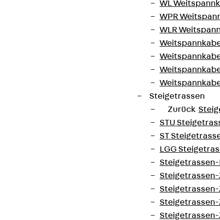
WL Weitspannka
WPR Weitspann
WLR Weitspann
Weitspannkabel
Weitspannkabe
Weitspannkabe
Weitspannkab
Steigetrassen
Zurück
Steig
STU Steigetrass
ST Steigetrasse
LGG Steigetrass
Steigetrassen
Steigetrassen
Steigetrassen
Steigetrassen
Steigetrassen-