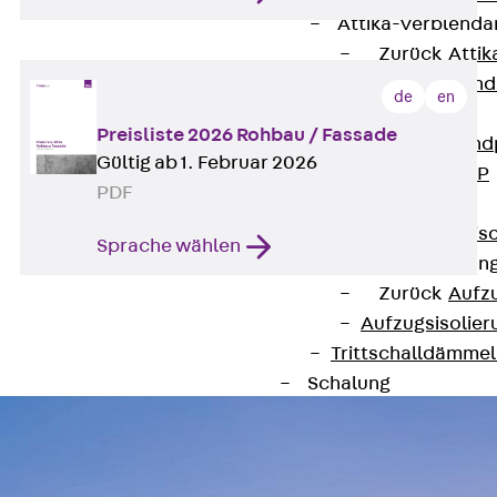
Attika-Verblenda
Zurück
Attik
Attikaverblend
de
en
Windposts
Preisliste 2026 Rohbau / Fassade
Zurück
Wind
Gültig ab 1. Februar 2026
Windpost JWP
PDF
Schallisolation
Zurück
Schallis
Sprache wählen
Aufzugsisolierun
Zurück
Aufzu
Aufzugsisolier
Trittschalldämme
Schalung
Zurück
Schalun
Schalrohre
Zurück
Scha