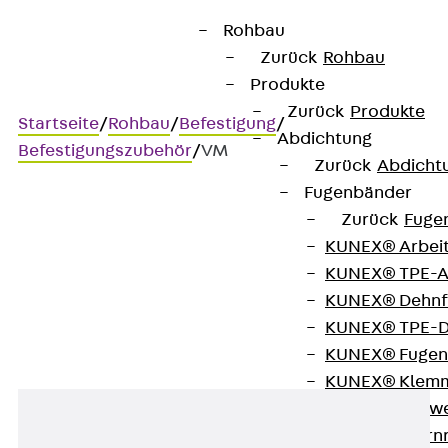
Rohbau
Zurück
Rohbau
Produkte
Zurück
Produkte
Startseite
/
Rohbau
/
Befestigung
/
Abdichtung
Befestigungszubehör
/
VM
Zurück
Abdicht
Fugenbänder
Zurück
Fuge
VM
KUNEX® Arbei
KUNEX® TPE-A
Verbindungsmuffe
KUNEX® Dehnf
KUNEX® TPE-D
KUNEX® Fugen
KUNEX® Klem
KUNEX® Schwe
KUNEX® Stern