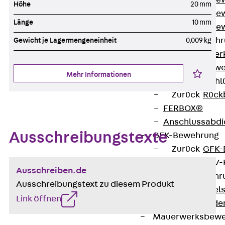
Durchstanzbe
Höhe
20 mm
Durchstanzbew
Länge
10 mm
Durchstanzbe
Querkraftbeweh
Gewicht je Lagermengeneinheit
0,009 kg
Zurück
Quer
Querkraftbewe
Mehr Informationen
Rückbiegeanschl
Zurück
Rück
FERBOX®
Anschlussabdi
Ausschreibungstexte
GFK-Bewehrung
Zurück
GFK-
FIBERNOX® V
Ausschreiben.de
Edelstahlbewehr
Ausschreibungstext zu diesem Produkt
Zurück
Edel
Link öffnen
Nichtrostender
Mauerwerksbew