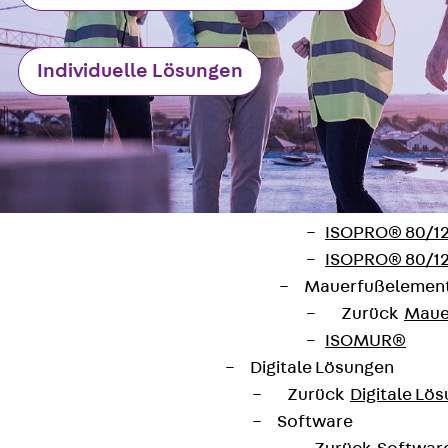
Verbindungsla
Verbindungszube
Individuelle Lösungen
Wärmedämmung
Zurück
Wärmed
Balkondämmele
Zurück
Balk
ISOPRO® Beto
ISOPRO® 120 B
ISOPRO® 80/12
ISOPRO® 80/12
Mauerfußelemen
Zurück
Maue
ISOMUR®
Kontakt
Digitale Lösungen
contact@pohlcon.com
Zurück
Digitale Lö
Software
+49 30 68283-04