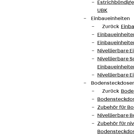
Estrichbündig
UBK
Einbaueinheiten
Zurück
Einba
Einbaueinheite
Einbaueinheite
Nivellierbare 
Nivellierbare 
Einbaueinheite
Nivellierbare E
Bodensteckdose
Zurück
Bode
Bodensteckdo
Zubehör für B
Nivellierbare
Zubehör für niv
Bodensteckdo