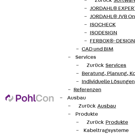
Zurück
Softwar
JORDAHL® EXPERT
JORDAHL® JVB Onl
ISOCHECK
ISODESIGN
FERBOX®-DESIGN 
Newsletter
CAD und BIM
Services
Wir informieren regelmäßig zu
Zurück
Services
Produktneuheiten, Referenzen und aktuellen
Beratung, Planung, K
Themen.
Individuelle Lösungen
Referenzen
Jetzt anmelden
Ausbau
Zurück
Ausbau
Produkte
Zurück
Produkte
Kabeltragsysteme
Connect