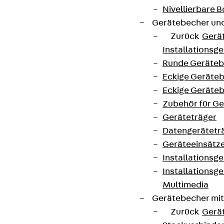
Nivellierbare
Gerätebecher und
Zurück
Gerä
Installationsg
Runde Geräteb
Eckige Geräte
Eckige Geräte
Zubehör für G
Geräteträger
Datengerätetr
Geräteeinsätz
Installationsg
Installationsg
Multimedia
Gerätebecher mi
Zurück
Gerä