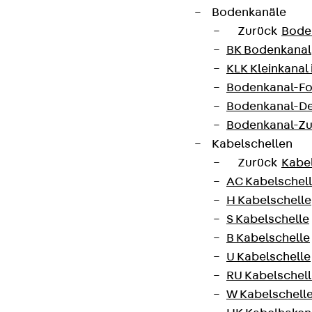
Bodenkanäle
Zurück
Bode
BK Bodenkanal
KLK Kleinkanal 
Bodenkanal-Fo
Bodenkanal-De
Bodenkanal-Z
Kabelschellen
Zurück
Kabe
AC Kabelschel
H Kabelschelle
S Kabelschelle
B Kabelschelle
U Kabelschelle
RU Kabelschel
W Kabelschell