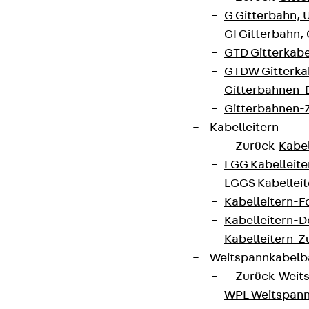
Cookie-Einstellungen
G Gitterbahn, 
GI Gitterbahn,
Hinweisgebersystem
GTD Gitterkabe
Datenschutz
GTDW Gitterkab
Impressum
Gitterbahnen-
Gitterbahnen-
Kabelleitern
Zurück
Kabel
LGG Kabelleiter
LGGS Kabelleite
Kabelleitern-F
Kabelleitern-D
Kabelleitern-
Weitspannkabel
Zurück
Weit
WPL Weitspann