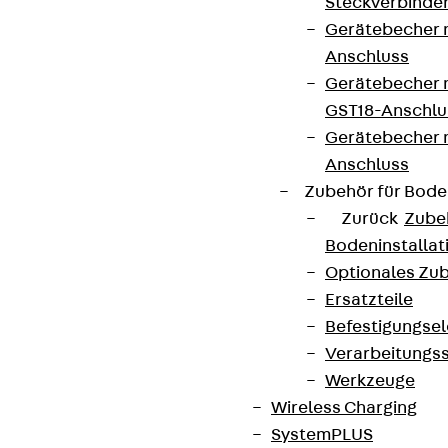
Steckverbinde
Gerätebecher 
Anschluss
Gerätebecher m
GST18-Anschlu
Gerätebecher
Anschluss
Zubehör für Bode
Zurück
Zube
Bodeninstalla
Optionales Zu
Ersatzteile
Befestigungse
Verarbeitungss
Werkzeuge
Wireless Charging
SystemPLUS