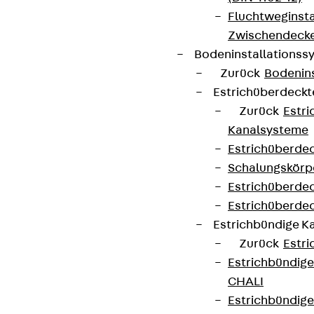
Fluchtweginsta
Zwischendecke
Bodeninstallations
Zurück
Bodenin
Estrichüberdeck
Zurück
Estr
Kanalsysteme
Estrichüberde
Schalungskörp
Estrichüberde
Estrichüberde
Estrichbündige 
Zurück
Estr
Estrichbündig
CHALI
Estrichbündig