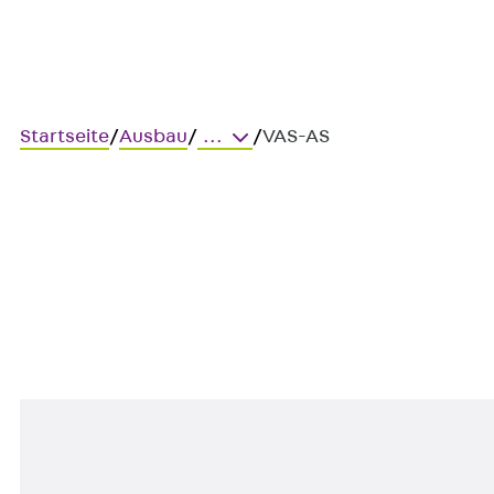
Startseite
/
Ausbau
/
...
/
VAS-AS
VAS-AS
Verbundankerstange, Stein, F