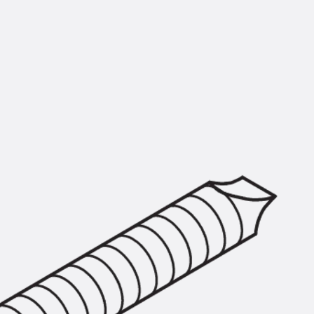
Querkraftbewehrung
Zurück
Querkraftbewehrung
Querkraftbewehrung JDA-S
Rückbiegeanschlüsse
Zurück
Rückbiegeanschlüsse
FERBOX®
Anschlussabdichtung
GFK-Bewehrung
Zurück
GFK-Bewehrung
FIBERNOX® V-ROD
Edelstahlbewehrung
Zurück
Edelstahlbewehrung
Nichtrostender Betonstahl
Mauerwerksbewehrung
Zurück
Mauerwerksbewehrun
GRIPRIP®
Bewehrungszubehör