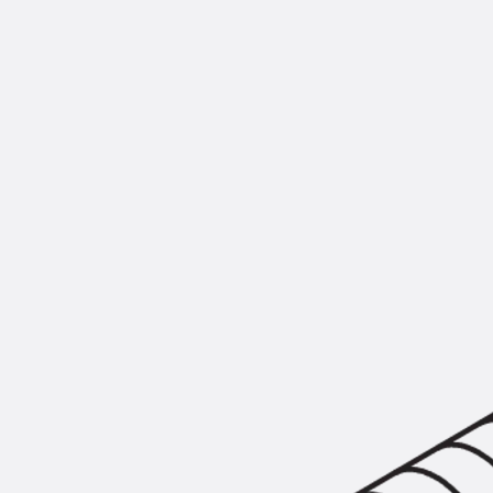
KUNEX® Mauerkragen
KUNEX® ABS Abschalelemente
Fugenbänder Zubehör
Fugenbleche
Zurück
Fugenbleche
PENTAFLEX KB®
PENTAFLEX KB® Agrar
PENTAFLEX® FBA
PENTAFLEX® ABS
PENTAFLEX® OBS
PENTAFLEX® FTS
PENTAFLEX® STK
PENTAFLEX® OPTI-Mauerstärke
PENTAFLEX® Modul
Fugenbleche Zubehör
Frischbetonverbundsysteme
Zurück
Frischbetonverbunds