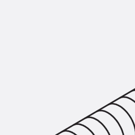
Montageschiene JM K
Montageschiene JML K, gelocht
Montageschiene JXM W, gezahn
Montageschiene JZM K, gezahnt
Montageschiene JZML K, gezahnt
Geländerbefestigungsschienen
Zurück
Geländerbefestigungs
Geländerbefestigungsschiene J
Spezialschrauben
Zurück
Spezialschrauben
Hakenkopfschraube JA
Hakenkopfschraube JB
Sollbruchschraube JB-SB
Hakenkopfschraube JC
Hammerkopfschraube JD
Hammerkopfschraube JG