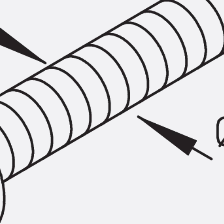
SECUFLEX®
Frischbetonverbundsysteme Zubeh
Rohrdurchführungen
Zurück
Rohrdurchführungen
PENTAFLEX® Transwand
PENTAFLEX® Futterrohr
PENTAFLEX® Bodendurchführu
PENTAFLEX® Bodenablauf
Rohrdurchführungen Zubehör
Quellbänder
Zurück
Quellbänder
SWELLFLEX®
Quellbänder Zubehör
Injektionsschläuche
Zurück
Injektionsschläuche
PLURAFLEX®