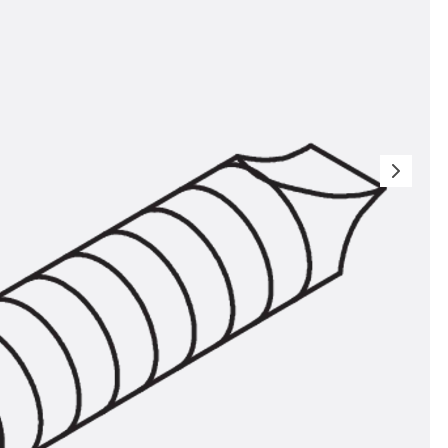
t
 & gelocht
schienen
GB