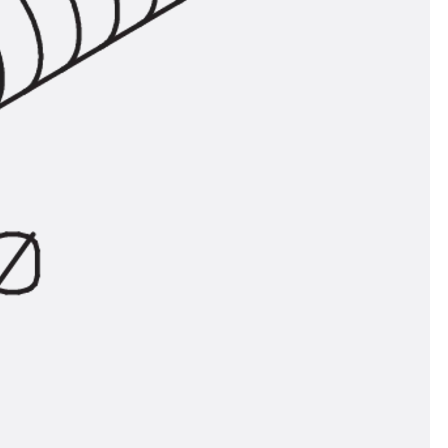
ör
ng