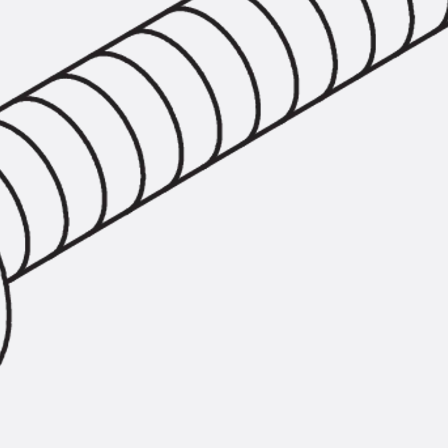
Hammerkopfschraube JH
Sollbruchschraube JH-SB
Doppelkerbzahnschraube JKB
Doppelkerbzahnschraube JKC
Zahnschraube JXB
Zahnschraube JXD
Zahnschraube JXE
Zahnschraube JXH
Zahnschraube JZS
Anschlagbefestigungen
Zurück
Anschlagbefestigunge
Liftschachtanker JLF
Liftschachtschlinge JLS
Maueranschlussschienen
Zurück
Maueranschlussschie
Maueranschlussschiene KT
Trapezblechbefestigungsschienen