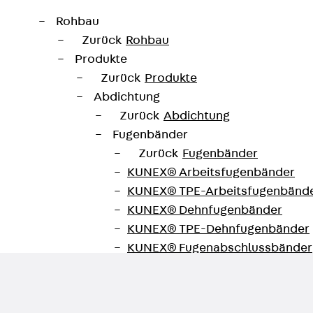
Rohbau
Zurück
Rohbau
Produkte
Zurück
Produkte
Abdichtung
Zurück
Abdichtung
Fugenbänder
Zurück
Fugenbänder
KUNEX® Arbeitsfugenbänder
unktionserhalt
KUNEX® TPE-Arbeitsfugenbänd
KUNEX® Dehnfugenbänder
KUNEX® TPE-Dehnfugenbänder
KUNEX® Fugenabschlussbänder
KUNEX® Klemmfugenband
KUNEX® Schweißkonstruktionen
KUNEX® Sternrohr