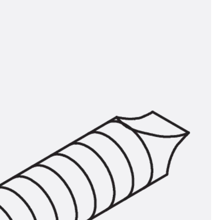
n
ysteme