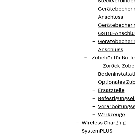
Steckverbinde
Gerätebecher 
Anschluss
AGB
Gerätebecher m
GST18-Anschlu
Cookie-Einstellungen
Gerätebecher
Hinweisgebersystem
Anschluss
Datenschutz
Zubehör für Bode
Zurück
Zube
Impressum
Bodeninstalla
Optionales Zu
Ersatzteile
Befestigungse
Verarbeitungss
Werkzeuge
Wireless Charging
SystemPLUS