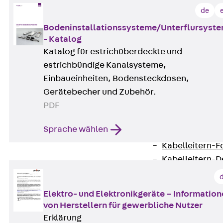
de
G Gitterbahn, 
GI Gitterbahn,
Bodeninstallationssysteme/Unterflursyst
GTD Gitterkabe
- Katalog
Katalog für estrichüberdeckte und
GTDW Gitterkab
estrichbündige Kanalsysteme,
Gitterbahnen-
Einbaueinheiten, Bodensteckdosen,
Gitterbahnen-
Gerätebecher und Zubehör.
Kabelleitern
PDF
Zurück
Kabel
LGG Kabelleiter
Sprache wählen
LGGS Kabelleite
Kabelleitern-F
Kabelleitern-D
Kabelleitern-
Weitspannkabel
Elektro- und Elektronikgeräte – Informatio
Zurück
Weit
von Herstellern für gewerbliche Nutzer
WPL Weitspann
Erklärung