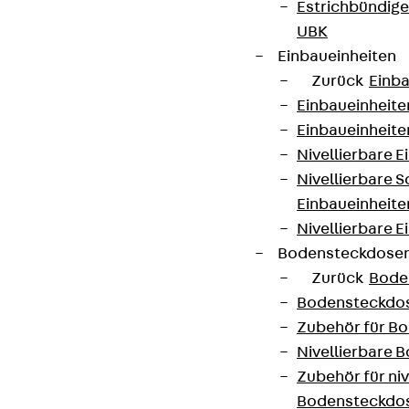
Estrichbündig
UBK
contact@pohlcon.com
Einbaueinheiten
+49 30 68283-04
Zurück
Einba
Einbaueinheite
Einbaueinheite
Nivellierbare 
Nivellierbare 
Einbaueinheite
Nivellierbare E
Newsletter
Bodensteckdose
Wir informieren regelmäßig zu
Zurück
Bode
Produktneuheiten, Referenzen und aktuellen
Bodensteckdo
Themen.
Zubehör für B
Nivellierbare
Zubehör für niv
Jetzt anmelden
Bodensteckdo