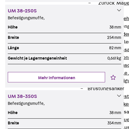
Zurück
Maue
UM 38-250S
GRIPRIP®
Befestigungsmuffe,
Bewehrungszubeh
Fassadenbefestigun
Höhe
38 mm
Zurück
Fassade
Breite
254 mm
Fassadenkonsol
Länge
82 mm
Zurück
Fass
Verblenderkon
Gewicht je Lagermengeneinheit
0,661 kg
Einmörtelkons
Winkelkonsole 
Mehr Informationen
Fassadenbefestig
Brüstungsanker
UM 38-350S
Zurück
Brüs
Befestigungsmuffe,
Brüstungsanke
Maueranschluss
Höhe
38 mm
Zurück
Maue
Breite
354 mm
Maueranschlu