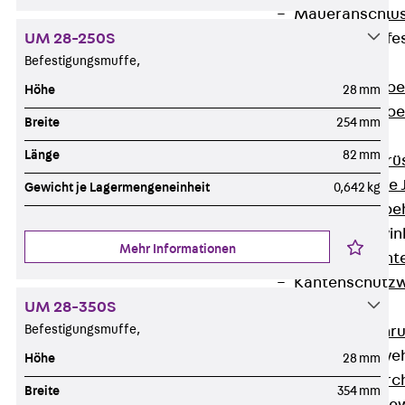
Maueranschlus
UM 28-250S
Trapezblechbefe
Befestigungsmuffe,
Zurück
Trapezblechbe
Höhe
28 mm
Trapezblechbe
Breite
254 mm
Gerüstschuhe
Länge
82 mm
Zurück
Gerü
Gerüstschuhe 
Gewicht je Lagermengeneinheit
0,642 kg
Befestigungszube
Kantenschutzwin
Mehr Informationen
Zurück
Kant
Kantenschutzw
UM 28-350S
Bewehrung
Befestigungsmuffe,
Zurück
Bewehr
Durchstanzbewe
Höhe
28 mm
Zurück
Durc
Breite
354 mm