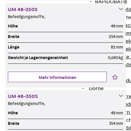
RAPIDOBAT®
UM 48-250S
Schalrohre Zubeh
Befestigungsmuffe,
Abschalelement
Zurück
Absc
Höhe
48 mm
Polystyrolele
Breite
254 mm
Streckmetalle
Länge
82 mm
Streckmetalle
Abschalelemente
Gewicht je Lagermengeneinheit
0,680 kg
Schalungszubehö
Verbindung
Mehr Informationen
Zurück
Verbind
Dorne
UM 48-350S
Zurück
Dorn
Befestigungsmuffe,
Doppelschubd
Querkraftdorn
Höhe
48 mm
Verbindungslasc
Breite
354 mm
Zurück
Verb