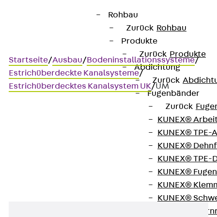
Rohbau
Zurück
Rohbau
Produkte
Zurück
Produkte
Startseite
/
Ausbau
/
Bodeninstallationssysteme
/
Abdichtung
Estrichüberdeckte Kanalsysteme
/
Zurück
Abdicht
Estrichüberdecktes Kanalsystem UK
/
UM
Fugenbänder
Zurück
Fuge
KUNEX® Arbei
UM
KUNEX® TPE-A
KUNEX® Dehnf
Befestigungsmuffe
KUNEX® TPE-D
KUNEX® Fugen
KUNEX® Klem
KUNEX® Schwe
KUNEX® Stern