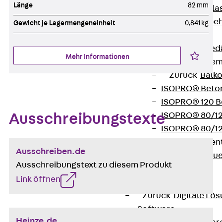
Länge
82 mm
Verbindungsla
Verbindungszube
Gewicht je Lagermengeneinheit
0,841 kg
Wärmedämmung
Zurück
Wärmed
Mehr Informationen
Balkondämmele
Zurück
Balk
ISOPRO® Beto
ISOPRO® 120 B
ISOPRO® 80/12
Ausschreibungstexte
ISOPRO® 80/12
Mauerfußelemen
Ausschreiben.de
Zurück
Maue
Ausschreibungstext zu diesem Produkt
ISOMUR®
Link öffnen
Digitale Lösungen
Zurück
Digitale Lö
Software
Heinze.de