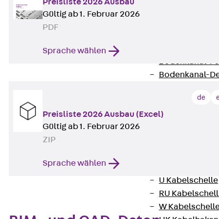
Preisliste 2026 Ausbau
Bodenkanäle
Gültig ab 1. Februar 2026
Zurück
Bode
PDF
BK Bodenkanal
KLK Kleinkanal 
Sprache wählen
Bodenkanal-Fo
Bodenkanal-De
Bodenkanal-Z
de
Kabelschellen
Preisliste 2026 Ausbau (Excel)
Zurück
Kabe
Gültig ab 1. Februar 2026
AC Kabelschel
ZIP
H Kabelschelle
S Kabelschelle
Sprache wählen
B Kabelschelle
U Kabelschelle
RU Kabelschel
W Kabelschell