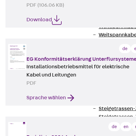
WL Weitspannka
PDF (106.06 KB)
WPR Weitspann
WLR Weitspann
Download
Weitspannkabel
Weitspannkabe
Weitspannkabe
de
Weitspannkab
EG Konformitätserklärung Unterflursystem
Steigetrassen
Installationsbetriebsmittel für elektrische
Zurück
Steig
Kabel und Leitungen
STU Steigetrass
PDF
ST Steigetrasse
LGG Steigetrass
Sprache wählen
Steigetrassen
Steigetrassen
Steigetrassen
Steigetrassen
de
en
Steigetrassen-