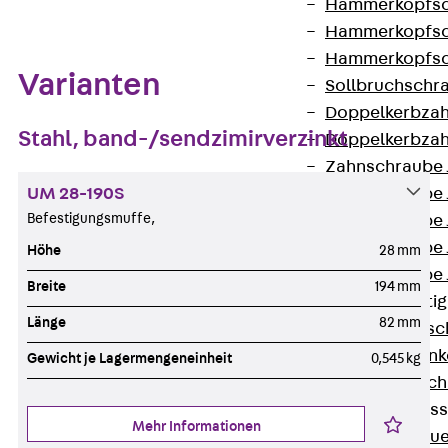
Hammerkopfsc
Hammerkopfsc
Hammerkopfsc
Varianten
Sollbruchschr
Doppelkerbzah
Stahl, band-/sendzimirverzinkt
Doppelkerbzah
Zahnschraube 
UM 28-190S
Zahnschraube 
Befestigungsmuffe,
Zahnschraube 
Zahnschraube
Höhe
28 mm
Zahnschraube 
Breite
194 mm
Anschlagbefesti
Länge
82 mm
Zurück
Ansc
Liftschachtank
Gewicht je Lagermengeneinheit
0,545 kg
Liftschachtsch
Maueranschlusss
Mehr Informationen
Zurück
Maue