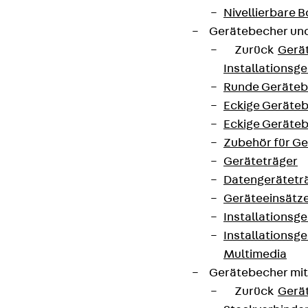
Nivellierbare
Gerätebecher und
Zurück
Gerä
Connect
Installationsg
Runde Geräteb
Eckige Geräte
Eckige Geräte
Zubehör für G
Geräteträger
Datengerätetr
Geräteeinsätz
Installationsg
Installationsg
Multimedia
Partner von Anfang bis Zukunft.
Gerätebecher mi
Zurück
Gerä