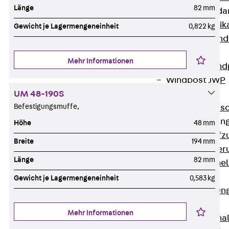
Länge
82 mm
Attika-Verblenda
Zurück
Attik
Gewicht je Lagermengeneinheit
0,822 kg
Attikaverblend
Windposts
Mehr Informationen
Zurück
Wind
Windpost JWP
UM 48-190S
Schallisolation
Befestigungsmuffe,
Zurück
Schallis
Aufzugsisolierun
Höhe
48 mm
Zurück
Aufzu
Breite
194 mm
Aufzugsisolier
Länge
82 mm
Trittschalldämme
Schalung
Gewicht je Lagermengeneinheit
0,583 kg
Zurück
Schalun
Schalrohre
Mehr Informationen
Zurück
Scha