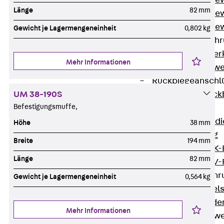
Durchstanzbe
Länge
82 mm
Durchstanzbew
Durchstanzbe
Gewicht je Lagermengeneinheit
0,802 kg
Querkraftbeweh
Zurück
Quer
Mehr Informationen
Querkraftbewe
Rückbiegeanschl
UM 38-190S
Zurück
Rück
Befestigungsmuffe,
FERBOX®
Anschlussabdi
Höhe
38 mm
GFK-Bewehrung
Breite
194 mm
Zurück
GFK-
Länge
82 mm
FIBERNOX® V
Edelstahlbewehr
Gewicht je Lagermengeneinheit
0,564 kg
Zurück
Edel
Nichtrostender
Mehr Informationen
Mauerwerksbew