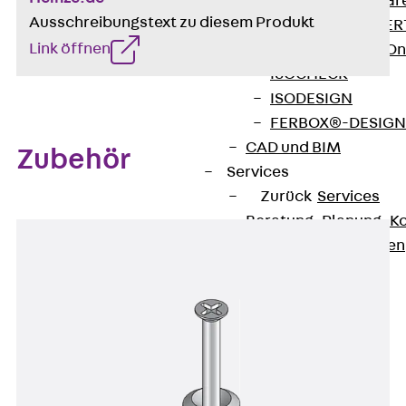
Zurück
Softwar
Ausschreibungstext zu diesem Produkt
JORDAHL® EXPERT
Link öffnen
JORDAHL® JVB Onl
ISOCHECK
ISODESIGN
FERBOX®-DESIGN 
CAD und BIM
Zubehör
Services
Zurück
Services
Beratung, Planung, K
Individuelle Lösungen
Referenzen
Ausbau
Zurück
Ausbau
Produkte
Zurück
Produkte
Kabeltragsysteme