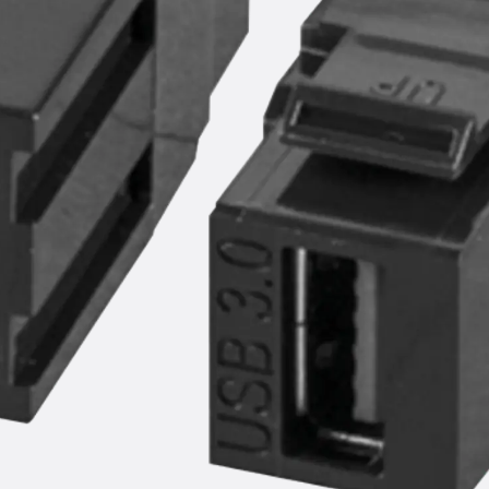
SECUFLEX®
Frischbetonverbundsysteme Zubeh
Rohrdurchführungen
Zurück
Rohrdurchführungen
PENTAFLEX® Transwand
PENTAFLEX® Futterrohr
PENTAFLEX® Bodendurchführu
PENTAFLEX® Bodenablauf
Rohrdurchführungen Zubehör
Quellbänder
Zurück
Quellbänder
SWELLFLEX®
Quellbänder Zubehör
Injektionsschläuche
Zurück
Injektionsschläuche
PLURAFLEX®