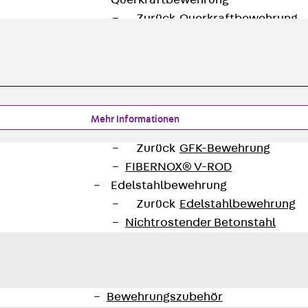
Querkraftbewehrung
Zurück
Querkraftbewehrung
Querkraftbewehrung JDA-S
Rückbiegeanschlüsse
Zurück
Rückbiegeanschlüsse
FERBOX®
Anschlussabdichtung
Mehr Informationen
GFK-Bewehrung
Zurück
GFK-Bewehrung
FIBERNOX® V-ROD
Edelstahlbewehrung
Zurück
Edelstahlbewehrung
Nichtrostender Betonstahl
Mauerwerksbewehrung
Zurück
Mauerwerksbewehrun
GRIPRIP®
Bewehrungszubehör