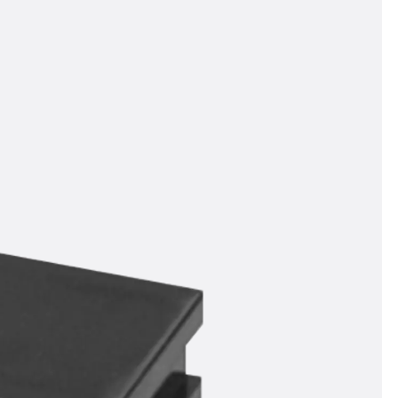
n
ysteme