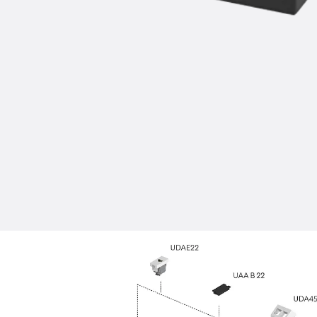
Injektionsschläuche Zubehör
Injektionsschläuche Sets
Befestigung
Zurück
Befestigung
Ankerschienen
Zurück
Ankerschienen
Ankerschiene JSA K
Ankerschiene JTA W
Ankerschiene JTA K
Ankerschiene JTA RT W
Ankerschiene JTA RF W
Ankerschiene JXA W, gezahnt
Ankerschiene JXA PC W, gezahnt
Ankerschiene JZA K, gezahnt
Montageschienen
Zurück
Montageschienen
Montageschiene JM W