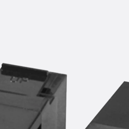
KUNEX® Mauerkragen
KUNEX® ABS Abschalelemente
Fugenbänder Zubehör
Fugenbleche
Zurück
Fugenbleche
PENTAFLEX KB®
PENTAFLEX KB® Agrar
PENTAFLEX® FBA
PENTAFLEX® ABS
PENTAFLEX® OBS
PENTAFLEX® FTS
PENTAFLEX® STK
PENTAFLEX® OPTI-Mauerstärke
PENTAFLEX® Modul
Fugenbleche Zubehör
Frischbetonverbundsysteme
Zurück
Frischbetonverbunds