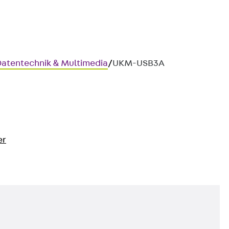
 Datentechnik & Multimedia
/
UKM-USB3A
er