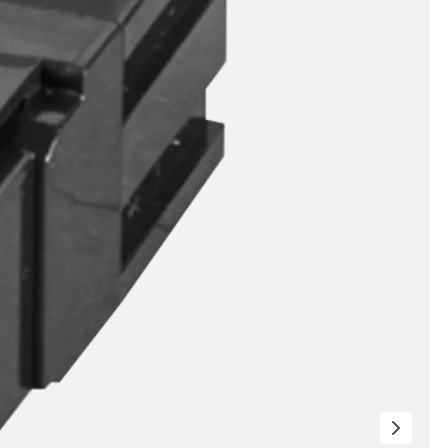
ör
ng