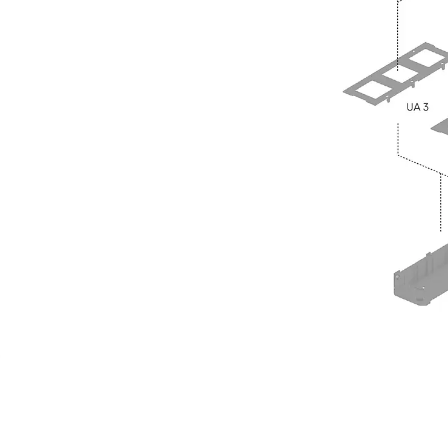
Hammerkopfschraube JH
Sollbruchschraube JH-SB
Doppelkerbzahnschraube JKB
Doppelkerbzahnschraube JKC
Zahnschraube JXB
Zahnschraube JXD
Zahnschraube JXE
Zahnschraube JXH
Zahnschraube JZS
Anschlagbefestigungen
Zurück
Anschlagbefestigunge
Liftschachtanker JLF
Liftschachtschlinge JLS
Maueranschlussschienen
Zurück
Maueranschlussschie
Maueranschlussschiene KT
Trapezblechbefestigungsschienen