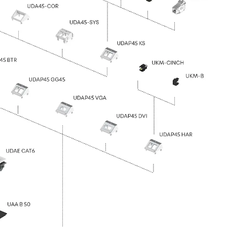
t
 & gelocht
schienen
GB