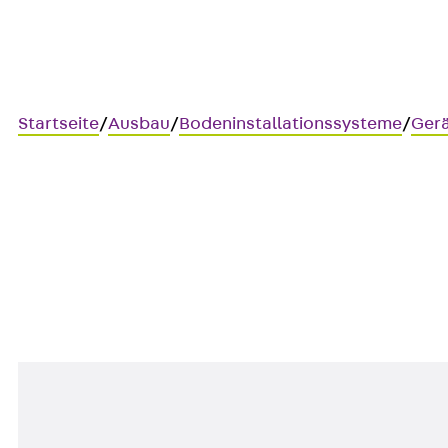
Startseite
/
Ausbau
/
Bodeninstallationssysteme
/
Gerä
UKM-USB3A
Keystone Einbauadapter, USB