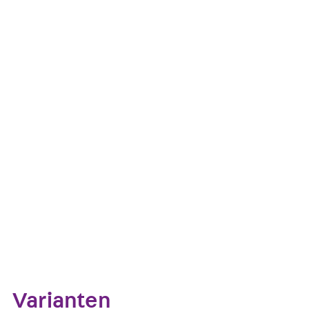
Bei den Bauelementen UKM-USB3A handelt es sich um
Verbindungsbuchsen Typ A und lassen sich in Datena
hochwertigem Polycarbonat gefertigt.
Kontakt aufnehmen
Datenblatt her
Zum Abschnitt navigieren
Varianten