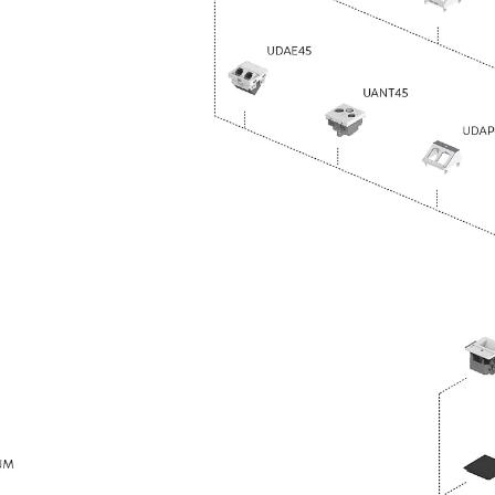
Montageschiene JM K
Montageschiene JML K, gelocht
Montageschiene JXM W, gezahn
Montageschiene JZM K, gezahnt
Montageschiene JZML K, gezahnt
Geländerbefestigungsschienen
Zurück
Geländerbefestigungs
Geländerbefestigungsschiene J
Spezialschrauben
Zurück
Spezialschrauben
Hakenkopfschraube JA
Hakenkopfschraube JB
Sollbruchschraube JB-SB
Hakenkopfschraube JC
Hammerkopfschraube JD
Hammerkopfschraube JG