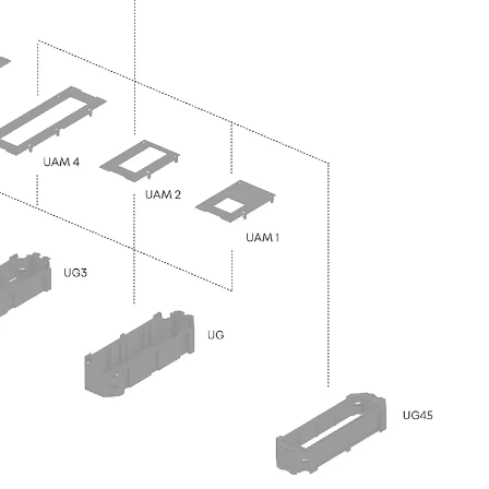
n
nen