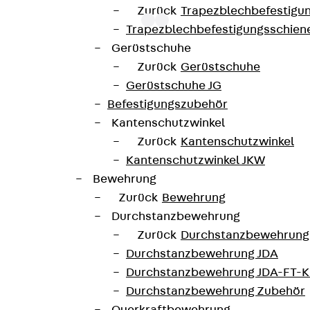
Zurück
Trapezblechbefestigu
Trapezblechbefestigungsschien
Gerüstschuhe
Zurück
Gerüstschuhe
 Keystone Einbauadapter zur Bestückung von Unterflur
Gerüstschuhe JG
ufnahmeeinheiten mit einer 19,5x14,7 mm großen Einbau
Befestigungszubehör
Kantenschutzwinkel
Zurück
Kantenschutzwinkel
unterladen
Kantenschutzwinkel JKW
Bewehrung
Zurück
Bewehrung
Durchstanzbewehrung
Zurück
Durchstanzbewehrung
Durchstanzbewehrung JDA
Durchstanzbewehrung JDA-FT-K
Durchstanzbewehrung Zubehör