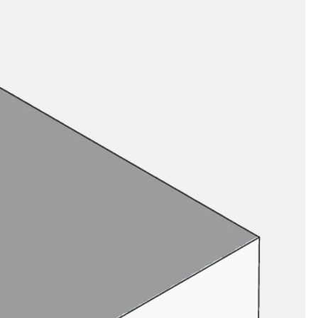
n
ysteme