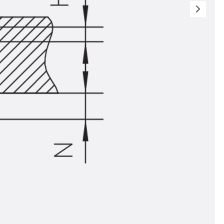
t
 & gelocht
schienen
GB