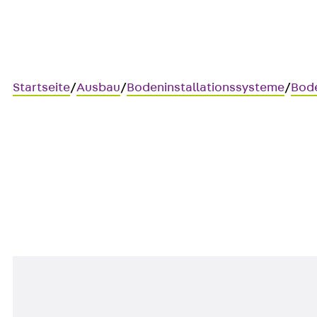
Startseite
/
Ausbau
/
Bodeninstallationssysteme
/
Bod
UKE260 V
Edelstahl-Klappdeckel-Kompak