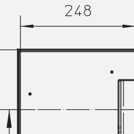
Hammerkopfschraube JH
Sollbruchschraube JH-SB
Doppelkerbzahnschraube JKB
Doppelkerbzahnschraube JKC
Zahnschraube JXB
Zahnschraube JXD
Zahnschraube JXE
Zahnschraube JXH
Zahnschraube JZS
Anschlagbefestigungen
Zurück
Anschlagbefestigunge
Liftschachtanker JLF
Liftschachtschlinge JLS
Maueranschlussschienen
Zurück
Maueranschlussschie
Maueranschlussschiene KT
Trapezblechbefestigungsschienen