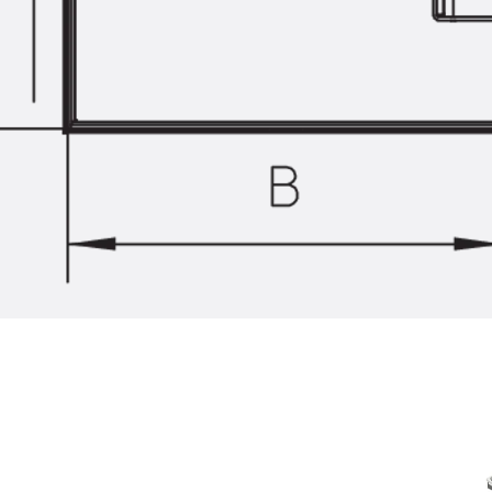
Zurück
Trapezblechbefestigu
Trapezblechbefestigungsschien
Gerüstschuhe
Zurück
Gerüstschuhe
Gerüstschuhe JG
Befestigungszubehör
Kantenschutzwinkel
Zurück
Kantenschutzwinkel
Kantenschutzwinkel JKW
Bewehrung
Zurück
Bewehrung
Durchstanzbewehrung
Zurück
Durchstanzbewehrung
Durchstanzbewehrung JDA
Durchstanzbewehrung JDA-FT-K
Durchstanzbewehrung Zubehör