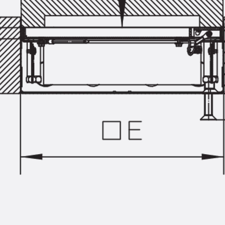
Montageschiene JM K
Montageschiene JML K, gelocht
Montageschiene JXM W, gezahn
Montageschiene JZM K, gezahnt
Montageschiene JZML K, gezahnt
Geländerbefestigungsschienen
Zurück
Geländerbefestigungs
Geländerbefestigungsschiene J
Spezialschrauben
Zurück
Spezialschrauben
Hakenkopfschraube JA
Hakenkopfschraube JB
Sollbruchschraube JB-SB
Hakenkopfschraube JC
Hammerkopfschraube JD
Hammerkopfschraube JG