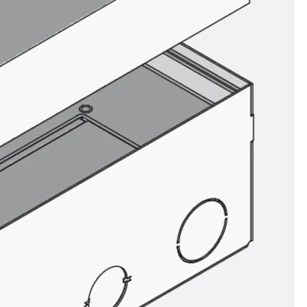
ör
ng