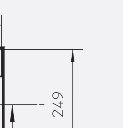
n
nen