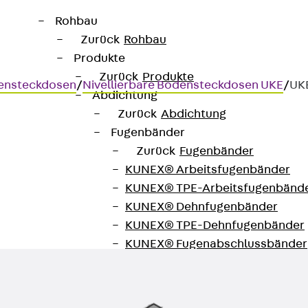
Rohbau
Zurück
Rohbau
Produkte
Zurück
Produkte
ensteckdosen
/
Nivellierbare Bodensteckdosen UKE
/
UK
Abdichtung
Zurück
Abdichtung
Fugenbänder
Zurück
Fugenbänder
KUNEX® Arbeitsfugenbänder
teinzelauslass, 12-fach, ecki
KUNEX® TPE-Arbeitsfugenbänd
KUNEX® Dehnfugenbänder
KUNEX® TPE-Dehnfugenbänder
KUNEX® Fugenabschlussbänder
KUNEX® Klemmfugenband
KUNEX® Schweißkonstruktionen
KUNEX® Sternrohr