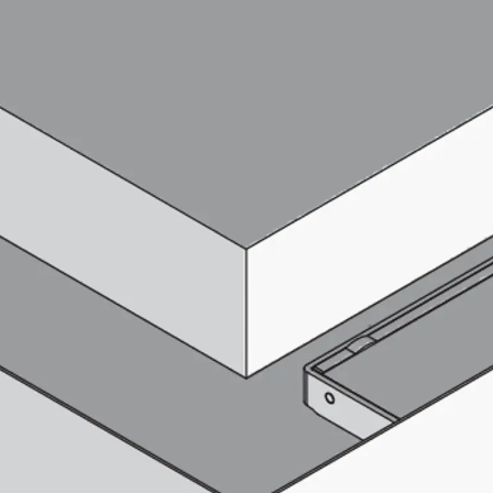
SECUFLEX®
Frischbetonverbundsysteme Zubeh
Rohrdurchführungen
Zurück
Rohrdurchführungen
PENTAFLEX® Transwand
PENTAFLEX® Futterrohr
PENTAFLEX® Bodendurchführu
PENTAFLEX® Bodenablauf
Rohrdurchführungen Zubehör
Quellbänder
Zurück
Quellbänder
SWELLFLEX®
Quellbänder Zubehör
Injektionsschläuche
Zurück
Injektionsschläuche
PLURAFLEX®