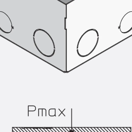
Injektionsschläuche Zubehör
Injektionsschläuche Sets
Befestigung
Zurück
Befestigung
Ankerschienen
Zurück
Ankerschienen
Ankerschiene JSA K
Ankerschiene JTA W
Ankerschiene JTA K
Ankerschiene JTA RT W
Ankerschiene JTA RF W
Ankerschiene JXA W, gezahnt
Ankerschiene JXA PC W, gezahnt
Ankerschiene JZA K, gezahnt
Montageschienen
Zurück
Montageschienen
Montageschiene JM W