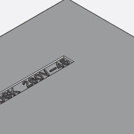
KUNEX® Mauerkragen
KUNEX® ABS Abschalelemente
Fugenbänder Zubehör
Fugenbleche
Zurück
Fugenbleche
PENTAFLEX KB®
PENTAFLEX KB® Agrar
PENTAFLEX® FBA
PENTAFLEX® ABS
PENTAFLEX® OBS
PENTAFLEX® FTS
PENTAFLEX® STK
PENTAFLEX® OPTI-Mauerstärke
PENTAFLEX® Modul
Fugenbleche Zubehör
Frischbetonverbundsysteme
Zurück
Frischbetonverbunds