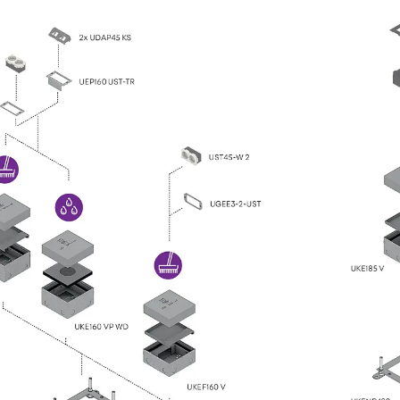
Querkraftbewehrung
Zurück
Querkraftbewehrung
Querkraftbewehrung JDA-S
Rückbiegeanschlüsse
Zurück
Rückbiegeanschlüsse
FERBOX®
Anschlussabdichtung
GFK-Bewehrung
Zurück
GFK-Bewehrung
FIBERNOX® V-ROD
Edelstahlbewehrung
Zurück
Edelstahlbewehrung
Nichtrostender Betonstahl
Mauerwerksbewehrung
Zurück
Mauerwerksbewehrun
GRIPRIP®
Bewehrungszubehör