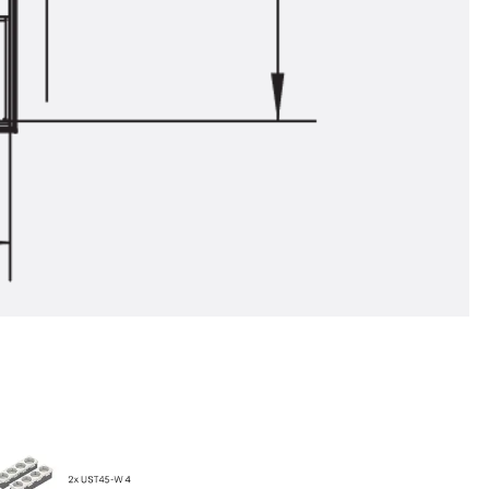
ngsschienen
e JTB
L