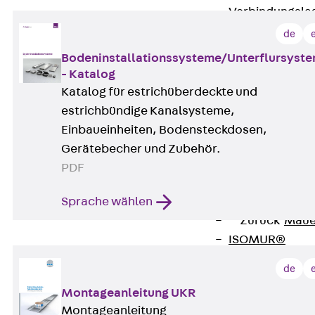
Verbindungsla
Verbindungszube
de
Wärmedämmung
Bodeninstallationssysteme/Unterflursyst
Zurück
Wärmed
- Katalog
Balkondämmele
Katalog für estrichüberdeckte und
Zurück
Balk
estrichbündige Kanalsysteme,
ISOPRO® Beto
Einbaueinheiten, Bodensteckdosen,
ISOPRO® 120 B
Gerätebecher und Zubehör.
ISOPRO® 80/12
PDF
ISOPRO® 80/12
Sprache wählen
Mauerfußelemen
Zurück
Maue
ISOMUR®
Digitale Lösungen
de
Zurück
Digitale Lö
Montageanleitung UKR
Software
Montageanleitung