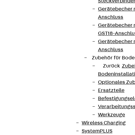
Steckverbinde
Gerätebecher 
Anschluss
Gerätebecher m
GST18-Anschlu
Gerätebecher
Anschluss
Zubehör für Bode
Zurück
Zube
Bodeninstalla
Optionales Zu
Ersatzteile
Befestigungse
Verarbeitungss
Werkzeuge
Wireless Charging
SystemPLUS