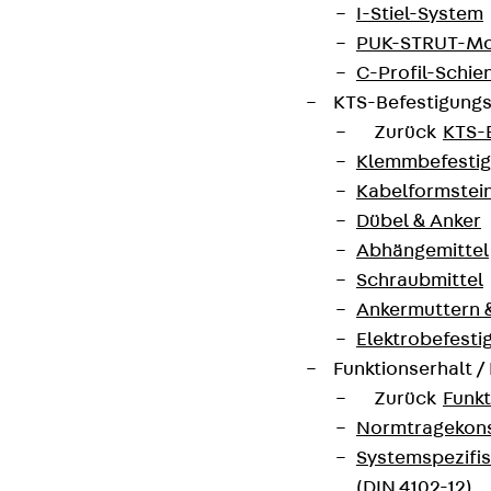
I-Stiel-System
PUK-STRUT-Mo
Newsletter
C-Profil-Schie
KTS-Befestigung
Wir informieren regelmäßig zu
Zurück
KTS-
Produktneuheiten, Referenzen und aktuellen
Klemmbefesti
Themen.
Kabelformstei
Dübel & Anker
Jetzt anmelden
Abhängemittel
Schraubmittel
Ankermuttern 
Elektrobefesti
Funktionserhalt 
Connect
Zurück
Funkt
Normtragekonst
Systemspezifis
(DIN 4102-12)