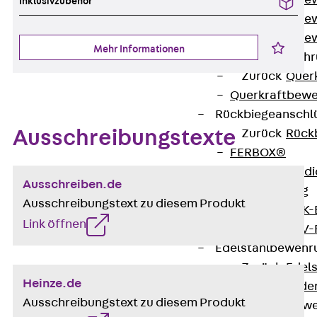
Durchstanzbe
Inklusivzubehör
Durchstanzbew
Durchstanzbe
Mehr Informationen
Querkraftbeweh
Zurück
Quer
Querkraftbewe
Rückbiegeanschl
Ausschreibungstexte
Zurück
Rück
FERBOX®
Anschlussabdi
Ausschreiben.de
GFK-Bewehrung
Ausschreibungstext zu diesem Produkt
Zurück
GFK-
Link öffnen
FIBERNOX® V
Edelstahlbewehr
Zurück
Edel
Heinze.de
Nichtrostender
Ausschreibungstext zu diesem Produkt
Mauerwerksbew