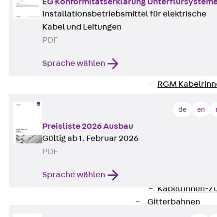
EG Konformitätserklärung Unterflursystem
Zurück
Kabeltr
Installationsbetriebsmittel für elektrische
Kabelrinnen
Kabel und Leitungen
Zurück
Kabe
PDF
R Kabelrinne, 
RS Kabelrinne,
Sprache wählen
RG Kabelrinne,
RGM Kabelrinne
RGS Kabelrinne
de
en
RGL Kabelrinne
löschwasserdu
Preisliste 2026 Ausbau
RI Installation
Gültig ab 1. Februar 2026
RIS Installatio
PDF
Kabelrinnen-Fo
Sprache wählen
Kabelrinnen-D
Kabelrinnen-Z
Gitterbahnen
Zurück
Gitt