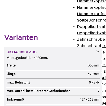
Hammerkopfsc
Hammerkopfsc
Hammerkopfsc
Zum Abschnitt navigieren
Sollbruchschr
Doppelkerbzah
Doppelkerbzah
Varianten
Zahnschraube 
Zahnschraube 
UKDA-185V 30S
Zahnschraube 
Montagedeckel, L=420mm,
Zahnschraube
Zahnschraube 
Breite
300 mm
Anschlagbefesti
Länge
420 mm
Zurück
Ansc
max. Belastung
0,75 kN
Liftschachtank
Liftschachtsch
max. Anzahl installierbarer Gerätebecher
2
Maueranschlusss
Einbaumaß
187 x 262 mm
Zurück
Maue