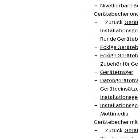
Nivellierbare
Gerätebecher und
Zurück
Gerä
Installationsg
Runde Geräteb
Eckige Geräte
Eckige Geräte
Zubehör für G
Geräteträger
Datengerätetr
Geräteeinsätz
Installationsg
Installationsg
Multimedia
Gerätebecher mi
Zurück
Gerä