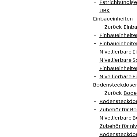
Estrichbündig
Impressum
UBK
Einbaueinheiten
Zurück
Einba
Einbaueinheite
Einbaueinheite
Nivellierbare 
Nivellierbare 
Einbaueinheite
Nivellierbare E
Bodensteckdose
Zurück
Bode
Bodensteckdo
Zubehör für B
Nivellierbare
Zubehör für niv
Bodensteckdo