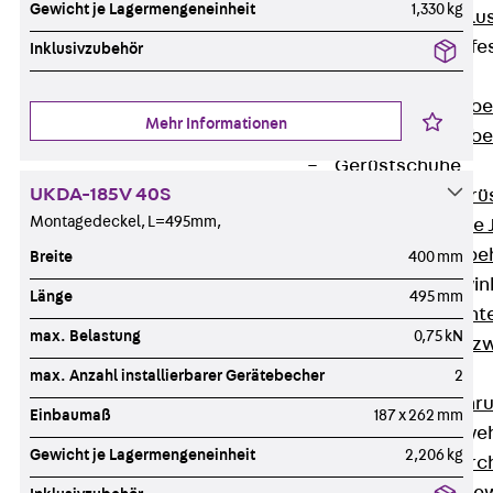
Gewicht je Lagermengeneinheit
1,330 kg
Maueranschlus
Trapezblechbefe
Inklusivzubehör
Zurück
Trapezblechbe
Mehr Informationen
Trapezblechbe
Gerüstschuhe
UKDA-185V 40S
Zurück
Gerü
Montagedeckel, L=495mm,
Gerüstschuhe 
Befestigungszube
Breite
400 mm
Kantenschutzwin
Länge
495 mm
Zurück
Kant
max. Belastung
0,75 kN
Kantenschutzw
Bewehrung
max. Anzahl installierbarer Gerätebecher
2
Zurück
Bewehr
Einbaumaß
187 x 262 mm
Durchstanzbewe
Gewicht je Lagermengeneinheit
2,206 kg
Zurück
Durc