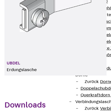
RAPIDOBAT®
Schalrohre Zubeh
Abschalelement
Zurück
Absc
Polystyrolele
Streckmetalle
Streckmetalle
Abschalelemente
Schalungszubehö
Verbindung
UBDEL
Zurück
Verbind
Erdungslasche
Dorne
Zurück
Dorn
Doppelschubd
Querkraftdorn
Verbindungslasc
Downloads
Zurück
Verb