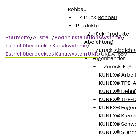
Rohbau
Zurück
Rohbau
Produkte
Zurück
Produkte
Startseite
/
Ausbau
/
Bodeninstallationssysteme
/
Abdichtung
Estrichüberdeckte Kanalsysteme
/
Zurück
Abdicht
Estrichüberdecktes Kanalsystem UKR
/
UKDA 185V
Fugenbänder
Zurück
Fuge
KUNEX® Arbei
UKDA 185V
KUNEX® TPE-A
KUNEX® Dehnf
Kabelkanal Montagedeckel,
KUNEX® TPE-D
KUNEX® Fugen
2-fach, eckig
KUNEX® Klem
KUNEX® Schwe
KUNEX® Stern