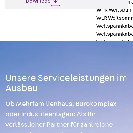
Download
WL Weitspannka
WPR Weitspann
WLR Weitspann
Weitspannkabel
Weitspannkabe
Weitspannkabe
Weitspannkab
Steigetrassen
Zurück
Steig
STU Steigetrass
Unsere Serviceleistungen im
ST Steigetrasse
Ausbau
LGG Steigetrass
Steigetrassen
Ob Mehrfamilienhaus, Bürokomplex
Steigetrassen
oder Industrieanlagen: Als Ihr
Steigetrassen
Steigetrassen
verlässlicher Partner für zahlreiche
Steigetrassen-