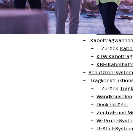
HK Kabelhaken
KH Kabelhalter
Hohlleiter-/H
Kabelwannen
Kabelschellen
Kabeltragwanne
Zurück
Kabe
KTW Kabeltra
KBH Kabelhalt
Schutzrohrsyste
Kontakt
Tragkonstruktio
contact@pohlcon.com
Zurück
Trag
Wandkonsolen
+49 30 68283-04
Deckenbügel
Zentral- und 
W-Profil-Syst
U-Stiel-System