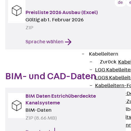
de
G Gitterbahn, 
Preisliste 2026 Ausbau (Excel)
GI Gitterbahn,
Gültig ab 1. Februar 2026
GTD Gitterkabe
ZIP
GTDW Gitterkab
Gitterbahnen-
Sprache wählen
Gitterbahnen-
Kabelleitern
Zurück
Kabel
LGG Kabelleiter
BIM- und CAD-Daten
LGGS Kabelleite
Kabelleitern-F
Kabelleitern-D
BIM Daten Estrichüberdeckte
Kabelleitern-
Kanalsysteme
Weitspannkabel
BIM-Daten
Zurück
Weit
ZIP (8.66 MB)
WPL Weitspann