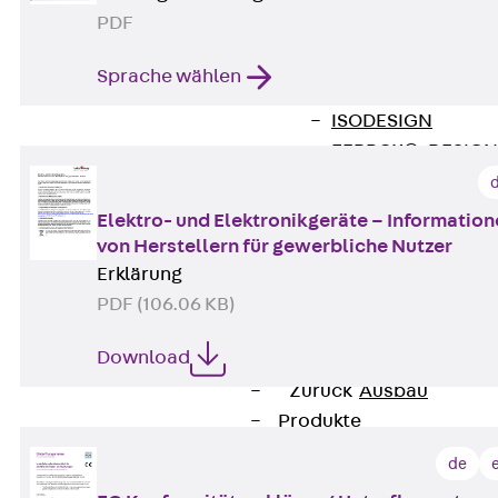
Zurück
Softwar
PDF
JORDAHL® EXPERT
JORDAHL® JVB Onl
Sprache wählen
ISOCHECK
ISODESIGN
FERBOX®-DESIGN 
CAD und BIM
Services
Elektro- und Elektronikgeräte – Informatio
Zurück
Services
von Herstellern für gewerbliche Nutzer
Beratung, Planung, K
Erklärung
Individuelle Lösungen
PDF (106.06 KB)
Referenzen
Download
Ausbau
Zurück
Ausbau
Produkte
Zurück
Produkte
de
Kabeltragsysteme