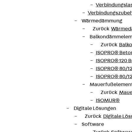
Impressum
Verbindungsla
Verbindungszube
Wärmedämmung
Zurück
Wärmed
Balkondämmele
Zurück
Balk
ISOPRO® Beto
ISOPRO® 120 B
ISOPRO® 80/12
ISOPRO® 80/12
Mauerfußelemen
Zurück
Maue
ISOMUR®
Digitale Lösungen
Zurück
Digitale Lö
Software