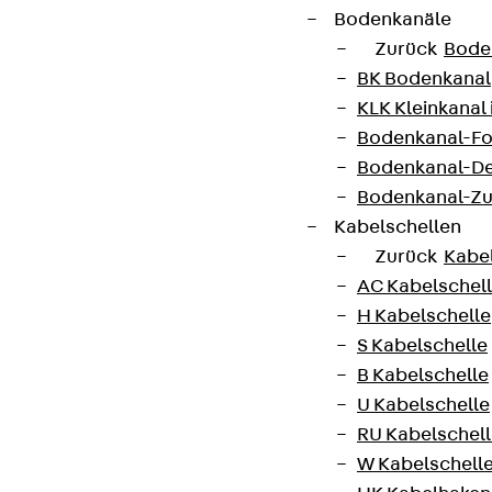
Bodenkanäle
Zurück
Bode
BK Bodenkanal
KLK Kleinkanal 
Bodenkanal-Fo
Bodenkanal-De
Bodenkanal-Z
Kabelschellen
Zurück
Kabe
AC Kabelschel
H Kabelschelle
S Kabelschelle
B Kabelschelle
U Kabelschelle
RU Kabelschel
W Kabelschell