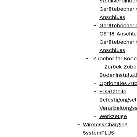
Steckverbinde
Gerätebecher 
Anschluss
Gerätebecher m
GST18-Anschlu
Gerätebecher
Anschluss
Zubehör für Bode
Zurück
Zube
Bodeninstalla
Optionales Zu
Ersatzteile
Befestigungse
Verarbeitungss
Werkzeuge
Wireless Charging
SystemPLUS