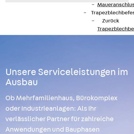
Maueranschlus
Trapezblechbefe
Zurück
Trapezblechbe
Trapezblechbe
Gerüstschuhe
Zurück
Gerü
Gerüstschuhe 
Befestigungszube
Unsere Serviceleistungen im
Kantenschutzwin
Ausbau
Zurück
Kant
Kantenschutzw
Ob Mehrfamilienhaus, Bürokomplex
Bewehrung
oder Industrieanlagen: Als Ihr
Zurück
Bewehr
Durchstanzbewe
verlässlicher Partner für zahlreiche
Zurück
Durc
Anwendungen und Bauphasen