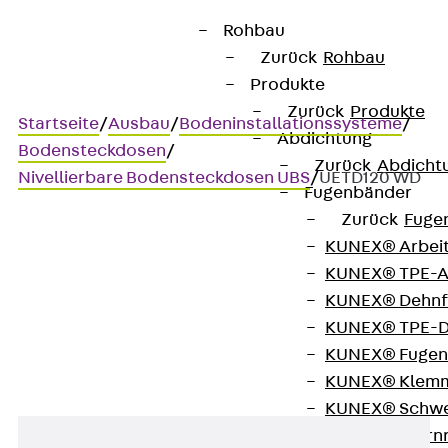
Rohbau
Zurück
Rohbau
Produkte
Zurück
Produkte
Startseite
/
Ausbau
/
Bodeninstallationssysteme
/
Abdichtung
Bodensteckdosen
/
Zurück
Abdicht
Nivellierbare Bodensteckdosen UBS
/
UETD120 WD
Fugenbänder
Zurück
Fuge
KUNEX® Arbei
UETD120 WD
KUNEX® TPE-A
KUNEX® Dehnf
Tubusdeckel
KUNEX® TPE-D
KUNEX® Fugen
KUNEX® Klem
KUNEX® Schwe
KUNEX® Stern