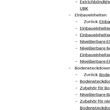
Estrichbündig
UBK
Einbaueinheiten
Zurück
Einba
Einbaueinheite
Einbaueinheite
Nivellierbare 
Nivellierbare 
Einbaueinheite
Nivellierbare E
Bodensteckdose
Zurück
Bode
Bodensteckdo
Zubehör für B
Nivellierbare
Zubehör für niv
Bodensteckdo