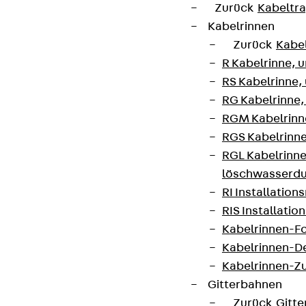
Zurück
Kabeltr
Kabelrinnen
Zurück
Kabe
R Kabelrinne, 
RS Kabelrinne,
RG Kabelrinne,
RGM Kabelrinne
RGS Kabelrinne
RGL Kabelrinne
löschwasserdu
RI Installation
RIS Installatio
Kabelrinnen-Fo
Kabelrinnen-D
Kabelrinnen-Z
Gitterbahnen
Zurück
Gitt