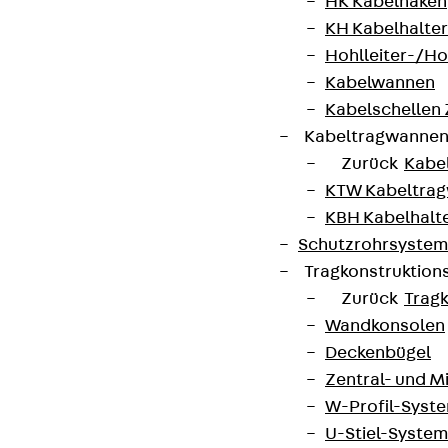
HK Kabelhaken
KH Kabelhalter
Hohlleiter-/H
Kabelwannen
Kabelschellen
Kabeltragwanne
Zurück
Kabe
KTW Kabeltra
KBH Kabelhalt
Schutzrohrsyste
Tragkonstruktio
Zurück
Trag
Wandkonsolen
Deckenbügel
Zentral- und 
W-Profil-Syst
U-Stiel-System