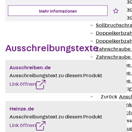
Hammerkopfsc
Hammerkopfsc
Mehr Informationen
Hammerkopfsc
Sollbruchschr
Doppelkerbzah
Doppelkerbzah
Ausschreibungstexte
Zahnschraube 
Zahnschraube 
Zahnschraube 
Ausschreiben.de
Zahnschraube
Ausschreibungstext zu diesem Produkt
Zahnschraube 
Link öffnen
Anschlagbefesti
Zurück
Ansc
Liftschachtank
Heinze.de
Liftschachtsch
Ausschreibungstext zu diesem Produkt
Maueranschlusss
Link öffnen
Zurück
Maue