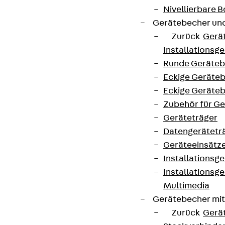
Nivellierbare
Gerätebecher und
Zurück
Gerä
Installationsg
Runde Geräteb
Eckige Geräte
Eckige Geräte
Zubehör für G
Geräteträger
Datengerätetr
Geräteeinsätz
Installationsg
Installationsg
Multimedia
Gerätebecher mi
Zurück
Gerä