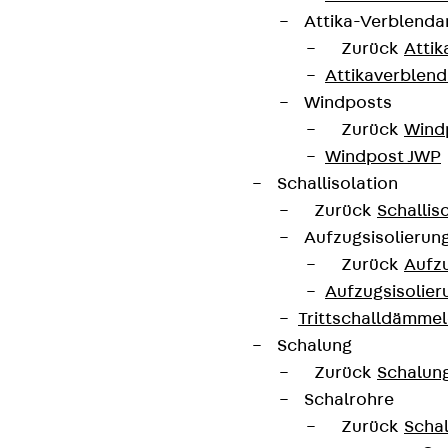
Attika-Verblenda
Newsletter
Zurück
Attik
Attikaverblend
Wir informieren regelmäßig zu
Windposts
Produktneuheiten, Referenzen und aktuellen
Zurück
Wind
Themen.
Windpost JWP
Schallisolation
Jetzt anmelden
Zurück
Schallis
Aufzugsisolierun
Zurück
Aufzu
Aufzugsisolier
Trittschalldämme
Connect
Schalung
Zurück
Schalun
Schalrohre
Zurück
Scha