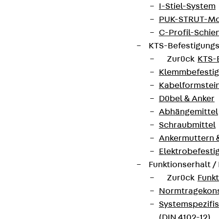
I-Stiel-System
PUK-STRUT-Mo
C-Profil-Schie
KTS-Befestigung
Zurück
KTS-
Klemmbefesti
Kabelformstei
Dübel & Anker
Abhängemittel
Schraubmittel
Ankermuttern 
Elektrobefesti
Funktionserhalt 
Zurück
Funkt
Normtragekonst
Systemspezifis
(DIN 4102-12)