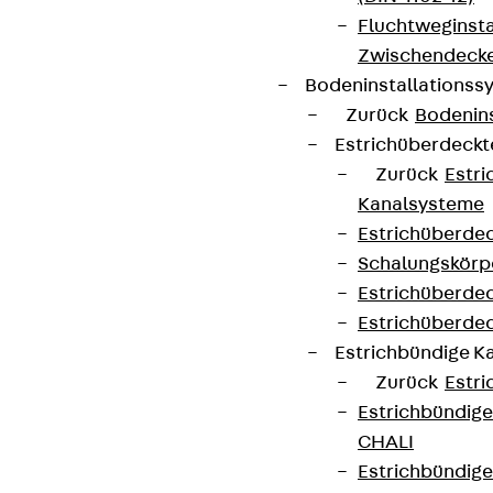
Fluchtweginsta
Zwischendecke
Bodeninstallations
Zurück
Bodenin
Estrichüberdeck
Zurück
Estr
Kanalsysteme
Estrichüberde
Schalungskörp
Estrichüberde
Estrichüberde
Estrichbündige 
Zurück
Estr
Estrichbündig
CHALI
Estrichbündig