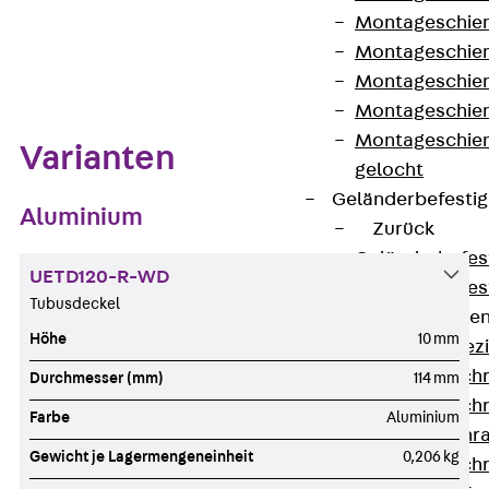
Montageschien
Montageschien
Zum Abschnitt navigieren
Montageschien
Montageschien
Montageschien
Varianten
gelocht
Geländerbefesti
Aluminium
Zurück
Geländerbefes
UETD120-R-WD
Geländerbefes
Tubusdeckel
Spezialschraube
Höhe
10 mm
Zurück
Spez
Hakenkopfschr
Durchmesser (mm)
114 mm
Hakenkopfschr
Farbe
Aluminium
Sollbruchschr
Gewicht je Lagermengeneinheit
0,206 kg
Hakenkopfschr