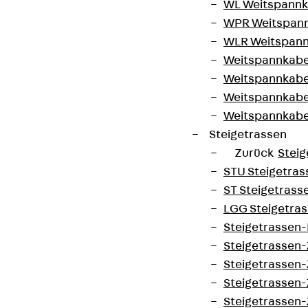
WL Weitspannka
WPR Weitspann
WLR Weitspann
Weitspannkabel
Weitspannkabe
Weitspannkabe
Weitspannkab
Steigetrassen
Zurück
Steig
STU Steigetrass
ST Steigetrasse
LGG Steigetrass
Steigetrassen
Steigetrassen
Steigetrassen
Steigetrassen
Steigetrassen-