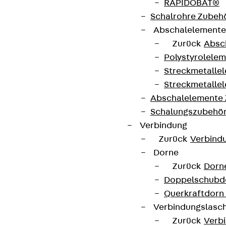
RAPIDOBAT®
Schalrohre Zubeh
Abschalelement
Zurück
Absc
Polystyrolele
Streckmetalle
Streckmetalle
Partner von Anfang bis Zukunft.
Abschalelemente
Schalungszubehö
Verbindung
Zurück
Verbind
Dorne
AGB
Zurück
Dorn
Cookie-Einstellungen
Doppelschubd
Hinweisgebersystem
Querkraftdorn
Verbindungslasc
Datenschutz
Zurück
Verb