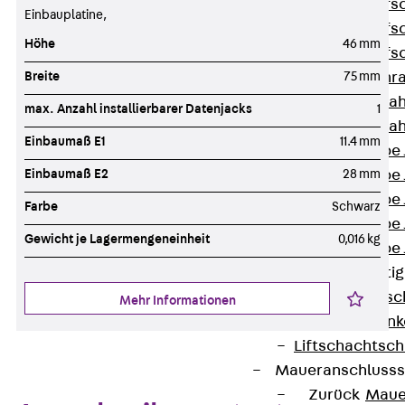
Hammerkopfsc
Einbauplatine,
Hammerkopfsc
Höhe
46 mm
Hammerkopfsc
Breite
75 mm
Sollbruchschr
Doppelkerbzah
max. Anzahl installierbarer Datenjacks
1
Doppelkerbzah
Einbaumaß E1
11.4 mm
Zahnschraube 
Einbaumaß E2
28 mm
Zahnschraube 
Zahnschraube 
Farbe
Schwarz
Zahnschraube
Gewicht je Lagermengeneinheit
0,016 kg
Zahnschraube 
Anschlagbefesti
Zurück
Ansc
Mehr Informationen
Liftschachtank
Liftschachtsch
Maueranschlusss
Zurück
Maue