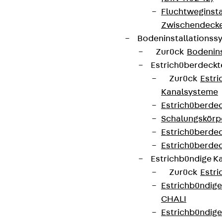
Fluchtweginsta
Zwischendecke
Bodeninstallations
Zurück
Bodenin
Estrichüberdeck
Zurück
Estr
Kanalsysteme
Estrichüberde
Schalungskörp
Estrichüberde
Estrichüberde
Estrichbündige 
Zurück
Estr
Estrichbündig
CHALI
Estrichbündig