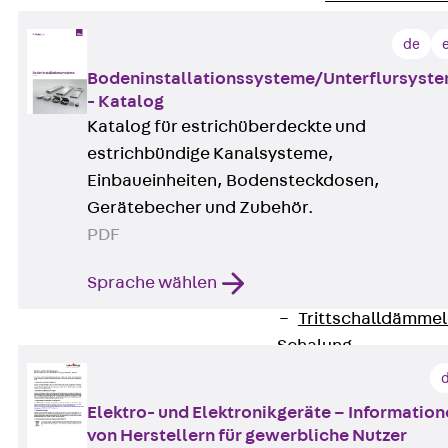
Attika-Verblenda
de
Zurück
Attik
Attikaverblend
Bodeninstallationssysteme/Unterflursyst
- Katalog
Windposts
Katalog für estrichüberdeckte und
Zurück
Wind
estrichbündige Kanalsysteme,
Windpost JWP
Einbaueinheiten, Bodensteckdosen,
Schallisolation
Gerätebecher und Zubehör.
Zurück
Schallis
PDF
Aufzugsisolierun
Zurück
Aufzu
Sprache wählen
Aufzugsisolier
Trittschalldämme
Schalung
Zurück
Schalun
Schalrohre
Elektro- und Elektronikgeräte – Informatio
Zurück
Scha
von Herstellern für gewerbliche Nutzer