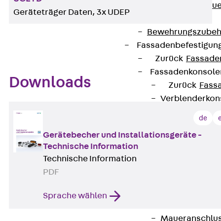
Zurück
Maue
Geräteträger Daten, 3x UDEP
GRIPRIP®
Bewehrungszubeh
Fassadenbefestigun
Zurück
Fassade
Fassadenkonsol
Downloads
Zurück
Fass
Verblenderkon
Einmörtelkons
de
Winkelkonsole 
Gerätebecher und Installationsgeräte -
Fassadenbefestig
Technische Information
Brüstungsanker
Technische Information
Zurück
Brüs
PDF
Brüstungsanke
Maueranschluss
Sprache wählen
Zurück
Maue
Maueranschlu