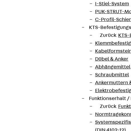
I-Stiel-System
PUK-STRUT-Mo
C-Profil-Schie
KTS-Befestigung
Zurück
KTS-
Klemmbefesti
Kabelformstei
Dübel & Anker
Abhängemittel
Schraubmittel
Ankermuttern 
Elektrobefesti
Funktionserhalt 
Zurück
Funkt
Normtragekonst
Systemspezifis
(DIN 4102-12)