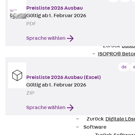
Verbindungsla
Preisliste 2026 Ausbau
Verbindungszube
Gültig ab 1. Februar 2026
Wärmedämmung
PDF
Zurück
Wärmed
Balkondämmele
Sprache wählen
Zurück
Balk
ISOPRO® Beto
ISOPRO® 120 B
de
ISOPRO® 80/12
Preisliste 2026 Ausbau (Excel)
ISOPRO® 80/12
Gültig ab 1. Februar 2026
Mauerfußelemen
ZIP
Zurück
Maue
ISOMUR®
Sprache wählen
Digitale Lösungen
Zurück
Digitale Lö
Software