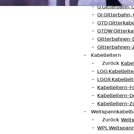
G Gitterbahn, 
GI Gitterbahn,
GTD Gitterkabe
GTDW Gitterkab
Gitterbahnen-
Kontakt
Gitterbahnen-
Kabelleitern
contact@pohlcon.com
Zurück
Kabel
LGG Kabelleiter
+49 30 68283-04
LGGS Kabelleite
Kabelleitern-F
Kabelleitern-D
Kabelleitern-
Weitspannkabel
Zurück
Weit
Newsletter
WPL Weitspann