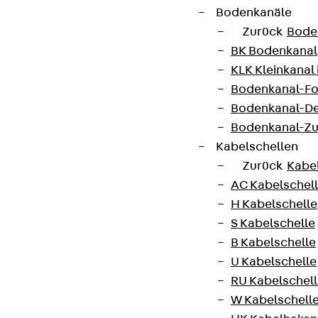
Bodenkanäle
Zurück
Bode
BK Bodenkanal
KLK Kleinkanal 
Partner von Anfang bis Zukunft.
Bodenkanal-Fo
Bodenkanal-De
Bodenkanal-Z
Kabelschellen
Zurück
Kabe
AGB
AC Kabelschel
Cookie-Einstellungen
H Kabelschelle
Hinweisgebersystem
S Kabelschelle
B Kabelschelle
Datenschutz
U Kabelschelle
Impressum
RU Kabelschel
W Kabelschell