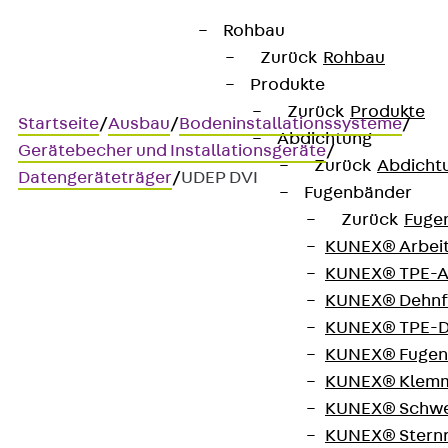
Rohbau
Zurück
Rohbau
Produkte
Zurück
Produkte
Startseite
/
Ausbau
/
Bodeninstallationssysteme
/
Abdichtung
Gerätebecher und Installationsgeräte
/
Zurück
Abdicht
Datengeräteträger
/
UDEP DVI
Fugenbänder
Zurück
Fuge
KUNEX® Arbei
UDEP DVI
KUNEX® TPE-A
KUNEX® Dehnf
Einbauplatine,
KUNEX® TPE-D
KUNEX® Fugen
Audio-/Videotechnik
KUNEX® Klem
KUNEX® Schwe
KUNEX® Stern