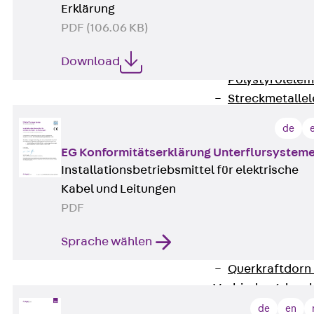
RAPIDOBAT®
Erklärung
Schalrohre Zubeh
PDF (106.06 KB)
Abschalelement
Zurück
Absc
Download
Polystyrolele
Streckmetalle
Streckmetalle
de
Abschalelemente
EG Konformitätserklärung Unterflursystem
Schalungszubehö
Installationsbetriebsmittel für elektrische
Verbindung
Kabel und Leitungen
Zurück
Verbind
PDF
Dorne
Zurück
Dorn
Sprache wählen
Doppelschubd
Querkraftdorn
Verbindungslasc
Zurück
Verb
de
en