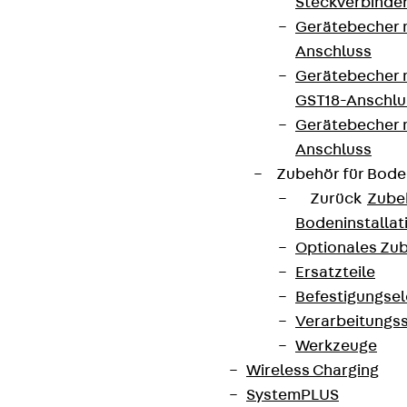
Steckverbinde
Gerätebecher 
Anschluss
Gerätebecher m
GST18-Anschlu
Gerätebecher
Anschluss
Zubehör für Bode
Zurück
Zube
Bodeninstalla
Optionales Zu
Ersatzteile
Befestigungse
Verarbeitungss
Werkzeuge
Wireless Charging
SystemPLUS