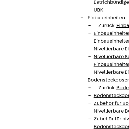
Estrichbündig
UBK
Einbaueinheiten
Zurück
Einba
Einbaueinheite
Einbaueinheite
Nivellierbare 
Nivellierbare 
Einbaueinheite
Nivellierbare E
Bodensteckdose
Zurück
Bode
Bodensteckdo
Zubehör für B
Nivellierbare
Zubehör für niv
Bodensteckdo