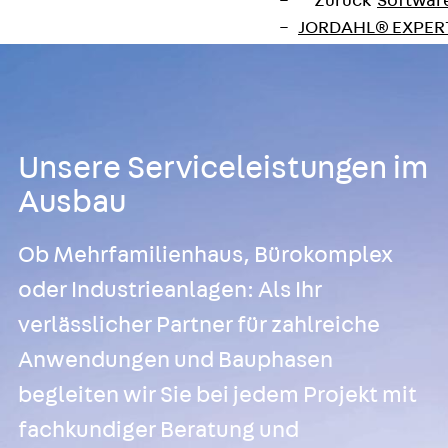
Zurück
Softwar
JORDAHL® EXPERT
JORDAHL® JVB Onl
ISOCHECK
ISODESIGN
FERBOX®-DESIGN 
Unsere Serviceleistungen im
CAD und BIM
Services
Ausbau
Zurück
Services
Beratung, Planung, K
Ob Mehrfamilienhaus, Bürokomplex
Individuelle Lösungen
oder Industrieanlagen: Als Ihr
Referenzen
verlässlicher Partner für zahlreiche
Ausbau
Zurück
Ausbau
Anwendungen und Bauphasen
Produkte
begleiten wir Sie bei jedem Projekt mit
Zurück
Produkte
fachkundiger Beratung und
Kabeltragsysteme