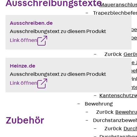
Ausschreibungstexte
Maueranschlus
Trapezblechbefe
Zurück
Ausschreiben.de
Trapezblechbe
Ausschreibungstext zu diesem Produkt
Trapezblechbe
Link öffnen
Gerüstschuhe
Zurück
Gerü
Gerüstschuhe 
Heinze.de
Befestigungszube
Ausschreibungstext zu diesem Produkt
Kantenschutzwin
Link öffnen
Zurück
Kant
Kantenschutzw
Bewehrung
Zurück
Bewehr
Zubehör
Durchstanzbewe
Zurück
Durc