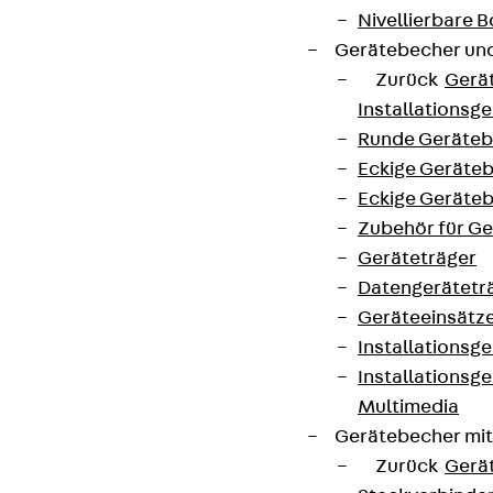
Nivellierbare
Gerätebecher und
Zurück
Gerä
Installationsg
Runde Geräteb
Eckige Geräte
Eckige Geräte
Zubehör für G
Geräteträger
Datengerätetr
Geräteeinsätz
Installationsg
Installationsg
Multimedia
Gerätebecher mi
Zurück
Gerä