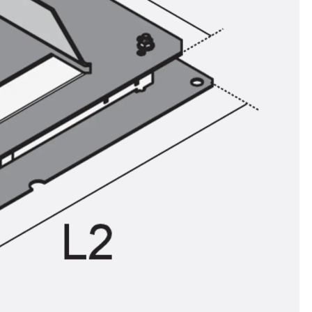
ör
ng