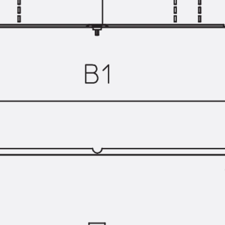
Querkraftbewehrung
Zurück
Querkraftbewehrung
Querkraftbewehrung JDA-S
Rückbiegeanschlüsse
Zurück
Rückbiegeanschlüsse
FERBOX®
Anschlussabdichtung
GFK-Bewehrung
Zurück
GFK-Bewehrung
FIBERNOX® V-ROD
Edelstahlbewehrung
Zurück
Edelstahlbewehrung
Nichtrostender Betonstahl
Mauerwerksbewehrung
Zurück
Mauerwerksbewehrun
GRIPRIP®
Bewehrungszubehör