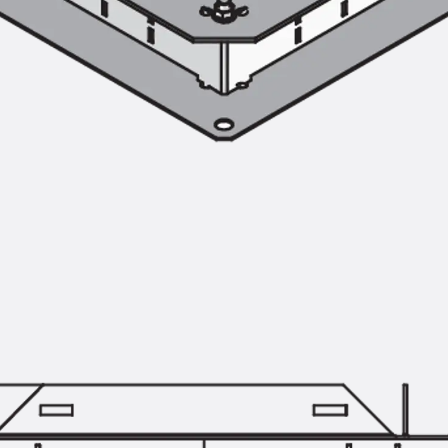
Zurück
Trapezblechbefestigu
Trapezblechbefestigungsschien
Gerüstschuhe
Zurück
Gerüstschuhe
Gerüstschuhe JG
Befestigungszubehör
Kantenschutzwinkel
Zurück
Kantenschutzwinkel
Kantenschutzwinkel JKW
Bewehrung
Zurück
Bewehrung
Durchstanzbewehrung
Zurück
Durchstanzbewehrung
Durchstanzbewehrung JDA
Durchstanzbewehrung JDA-FT-K
Durchstanzbewehrung Zubehör