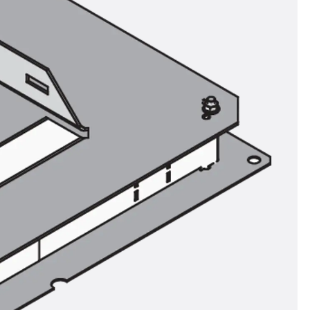
n
nen