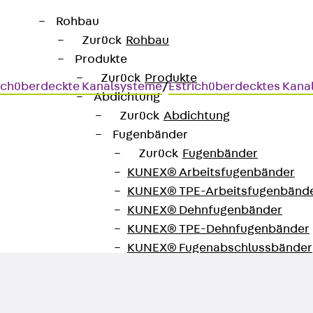
Rohbau
Zurück
Rohbau
Produkte
Zurück
Produkte
ichüberdeckte Kanalsysteme
/
Estrichüberdecktes Kana
Abdichtung
Zurück
Abdichtung
Fugenbänder
Zurück
Fugenbänder
KUNEX® Arbeitsfugenbänder
 eckig
KUNEX® TPE-Arbeitsfugenbänd
KUNEX® Dehnfugenbänder
KUNEX® TPE-Dehnfugenbänder
KUNEX® Fugenabschlussbänder
KUNEX® Klemmfugenband
KUNEX® Schweißkonstruktionen
KUNEX® Sternrohr