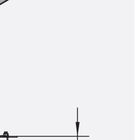
ngsschienen
e JTB
L