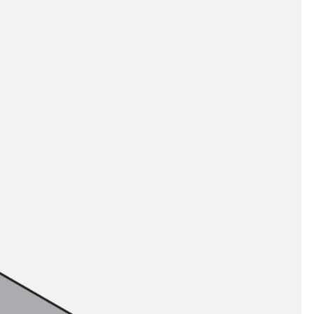
t
 & gelocht
schienen
GB