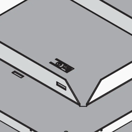
Hammerkopfschraube JH
Sollbruchschraube JH-SB
Doppelkerbzahnschraube JKB
Doppelkerbzahnschraube JKC
Zahnschraube JXB
Zahnschraube JXD
Zahnschraube JXE
Zahnschraube JXH
Zahnschraube JZS
Anschlagbefestigungen
Zurück
Anschlagbefestigunge
Liftschachtanker JLF
Liftschachtschlinge JLS
Maueranschlussschienen
Zurück
Maueranschlussschie
Maueranschlussschiene KT
Trapezblechbefestigungsschienen