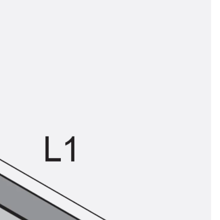
n
ysteme