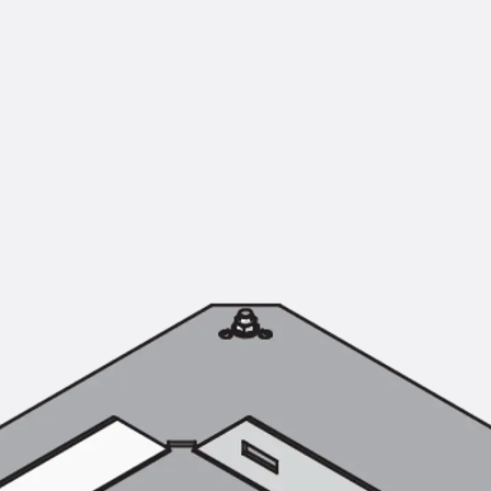
Montageschiene JM K
Montageschiene JML K, gelocht
Montageschiene JXM W, gezahn
Montageschiene JZM K, gezahnt
Montageschiene JZML K, gezahnt
Geländerbefestigungsschienen
Zurück
Geländerbefestigungs
Geländerbefestigungsschiene J
Spezialschrauben
Zurück
Spezialschrauben
Hakenkopfschraube JA
Hakenkopfschraube JB
Sollbruchschraube JB-SB
Hakenkopfschraube JC
Hammerkopfschraube JD
Hammerkopfschraube JG