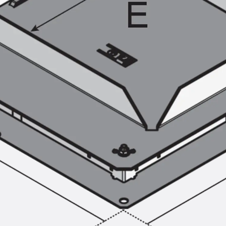
SECUFLEX®
Frischbetonverbundsysteme Zubeh
Rohrdurchführungen
Zurück
Rohrdurchführungen
PENTAFLEX® Transwand
PENTAFLEX® Futterrohr
PENTAFLEX® Bodendurchführu
PENTAFLEX® Bodenablauf
Rohrdurchführungen Zubehör
Quellbänder
Zurück
Quellbänder
SWELLFLEX®
Quellbänder Zubehör
Injektionsschläuche
Zurück
Injektionsschläuche
PLURAFLEX®