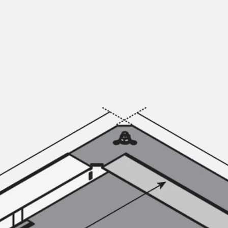
KUNEX® Mauerkragen
KUNEX® ABS Abschalelemente
Fugenbänder Zubehör
Fugenbleche
Zurück
Fugenbleche
PENTAFLEX KB®
PENTAFLEX KB® Agrar
PENTAFLEX® FBA
PENTAFLEX® ABS
PENTAFLEX® OBS
PENTAFLEX® FTS
PENTAFLEX® STK
PENTAFLEX® OPTI-Mauerstärke
PENTAFLEX® Modul
Fugenbleche Zubehör
Frischbetonverbundsysteme
Zurück
Frischbetonverbunds