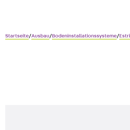
Startseite
/
Ausbau
/
Bodeninstallationssysteme
/
Estr
UBDHB250 2V
Hohlraumbodendose, 2-fach,