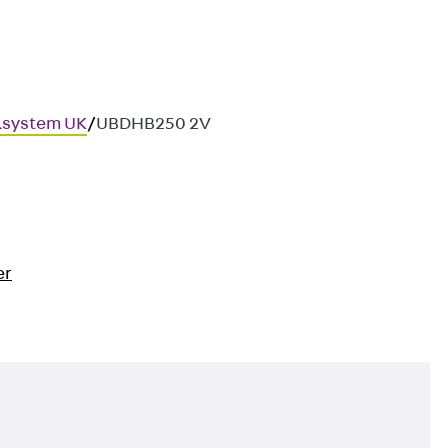
lsystem UK
/
UBDHB250 2V
er