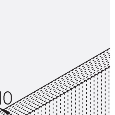
n
ysteme