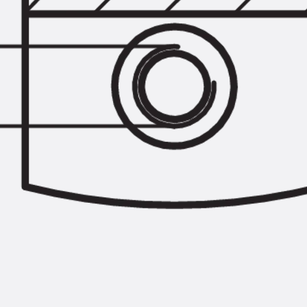
Querkraftbewehrung
Zurück
Querkraftbewehrung
Querkraftbewehrung JDA-S
Rückbiegeanschlüsse
Zurück
Rückbiegeanschlüsse
FERBOX®
Anschlussabdichtung
GFK-Bewehrung
Zurück
GFK-Bewehrung
FIBERNOX® V-ROD
Edelstahlbewehrung
Zurück
Edelstahlbewehrung
Nichtrostender Betonstahl
Mauerwerksbewehrung
Zurück
Mauerwerksbewehrun
GRIPRIP®
Bewehrungszubehör