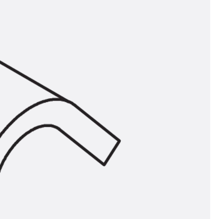
t
 & gelocht
schienen
GB