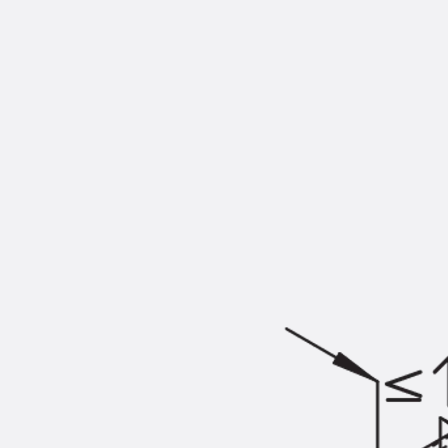
KUNEX® Mauerkragen
KUNEX® ABS Abschalelemente
Fugenbänder Zubehör
Fugenbleche
Zurück
Fugenbleche
PENTAFLEX KB®
PENTAFLEX KB® Agrar
PENTAFLEX® FBA
PENTAFLEX® ABS
PENTAFLEX® OBS
PENTAFLEX® FTS
PENTAFLEX® STK
PENTAFLEX® OPTI-Mauerstärke
PENTAFLEX® Modul
Fugenbleche Zubehör
Frischbetonverbundsysteme
Zurück
Frischbetonverbunds