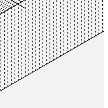
ör
ng