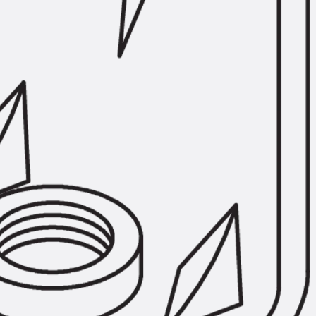
Hammerkopfschraube JH
Sollbruchschraube JH-SB
Doppelkerbzahnschraube JKB
Doppelkerbzahnschraube JKC
Zahnschraube JXB
Zahnschraube JXD
Zahnschraube JXE
Zahnschraube JXH
Zahnschraube JZS
Anschlagbefestigungen
Zurück
Anschlagbefestigunge
Liftschachtanker JLF
Liftschachtschlinge JLS
Maueranschlussschienen
Zurück
Maueranschlussschie
Maueranschlussschiene KT
Trapezblechbefestigungsschienen