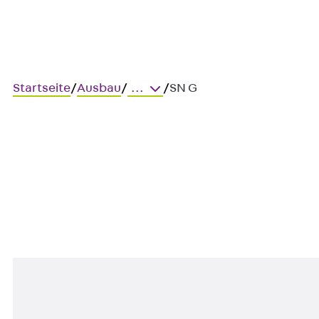
Startseite
/
Ausbau
/
...
/
SN G
SN G
Spannhaken