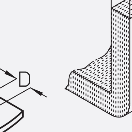
SECUFLEX®
Frischbetonverbundsysteme Zubeh
Rohrdurchführungen
Zurück
Rohrdurchführungen
PENTAFLEX® Transwand
PENTAFLEX® Futterrohr
PENTAFLEX® Bodendurchführu
PENTAFLEX® Bodenablauf
Rohrdurchführungen Zubehör
Quellbänder
Zurück
Quellbänder
SWELLFLEX®
Quellbänder Zubehör
Injektionsschläuche
Zurück
Injektionsschläuche
PLURAFLEX®