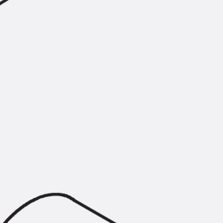
Injektionsschläuche Zubehör
Injektionsschläuche Sets
Befestigung
Zurück
Befestigung
Ankerschienen
Zurück
Ankerschienen
Ankerschiene JSA K
Ankerschiene JTA W
Ankerschiene JTA K
Ankerschiene JTA RT W
Ankerschiene JTA RF W
Ankerschiene JXA W, gezahnt
Ankerschiene JXA PC W, gezahnt
Ankerschiene JZA K, gezahnt
Montageschienen
Zurück
Montageschienen
Montageschiene JM W