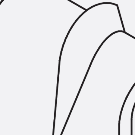
Montageschiene JM K
Montageschiene JML K, gelocht
Montageschiene JXM W, gezahn
Montageschiene JZM K, gezahnt
Montageschiene JZML K, gezahnt
Geländerbefestigungsschienen
Zurück
Geländerbefestigungs
Geländerbefestigungsschiene J
Spezialschrauben
Zurück
Spezialschrauben
Hakenkopfschraube JA
Hakenkopfschraube JB
Sollbruchschraube JB-SB
Hakenkopfschraube JC
Hammerkopfschraube JD
Hammerkopfschraube JG