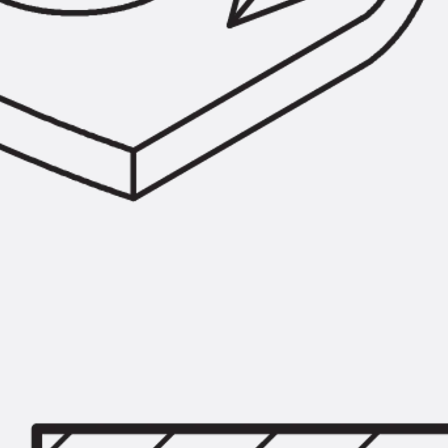
Zurück
Trapezblechbefestigu
Trapezblechbefestigungsschien
Gerüstschuhe
Zurück
Gerüstschuhe
Gerüstschuhe JG
Befestigungszubehör
Kantenschutzwinkel
Zurück
Kantenschutzwinkel
Kantenschutzwinkel JKW
Bewehrung
Zurück
Bewehrung
Durchstanzbewehrung
Zurück
Durchstanzbewehrung
Durchstanzbewehrung JDA
Durchstanzbewehrung JDA-FT-K
Durchstanzbewehrung Zubehör