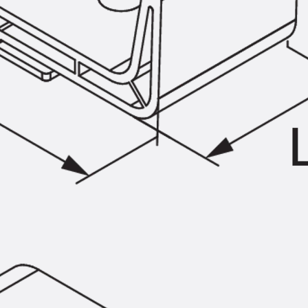
Injektionsschläuche Zubehör
Injektionsschläuche Sets
Befestigung
Zurück
Befestigung
Ankerschienen
Zurück
Ankerschienen
Ankerschiene JSA K
Ankerschiene JTA W
Ankerschiene JTA K
Ankerschiene JTA RT W
Ankerschiene JTA RF W
Ankerschiene JXA W, gezahnt
Ankerschiene JXA PC W, gezahnt
Ankerschiene JZA K, gezahnt
Montageschienen
Zurück
Montageschienen
Montageschiene JM W