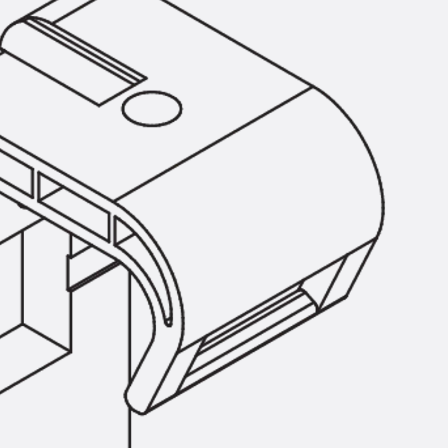
KUNEX® Mauerkragen
KUNEX® ABS Abschalelemente
Fugenbänder Zubehör
Fugenbleche
Zurück
Fugenbleche
PENTAFLEX KB®
PENTAFLEX KB® Agrar
PENTAFLEX® FBA
PENTAFLEX® ABS
PENTAFLEX® OBS
PENTAFLEX® FTS
PENTAFLEX® STK
PENTAFLEX® OPTI-Mauerstärke
PENTAFLEX® Modul
Fugenbleche Zubehör
Frischbetonverbundsysteme
Zurück
Frischbetonverbunds