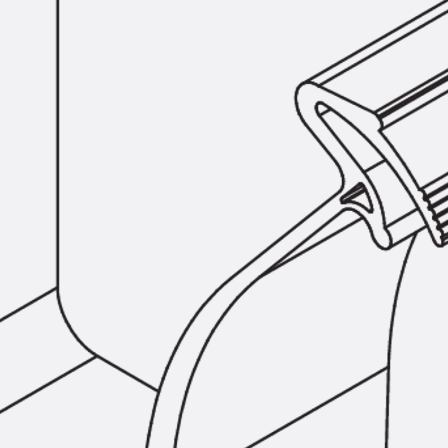
Hammerkopfschraube JH
Sollbruchschraube JH-SB
Doppelkerbzahnschraube JKB
Doppelkerbzahnschraube JKC
Zahnschraube JXB
Zahnschraube JXD
Zahnschraube JXE
Zahnschraube JXH
Zahnschraube JZS
Anschlagbefestigungen
Zurück
Anschlagbefestigunge
Liftschachtanker JLF
Liftschachtschlinge JLS
Maueranschlussschienen
Zurück
Maueranschlussschie
Maueranschlussschiene KT
Trapezblechbefestigungsschienen