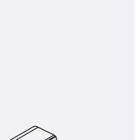
n
ysteme