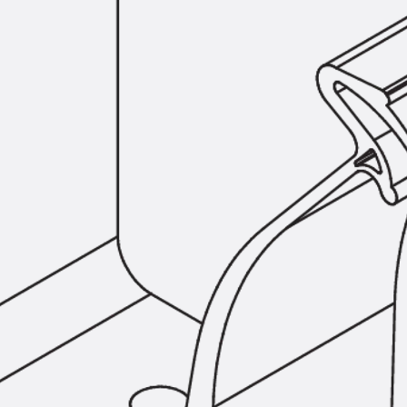
SECUFLEX®
Frischbetonverbundsysteme Zubeh
Rohrdurchführungen
Zurück
Rohrdurchführungen
PENTAFLEX® Transwand
PENTAFLEX® Futterrohr
PENTAFLEX® Bodendurchführu
PENTAFLEX® Bodenablauf
Rohrdurchführungen Zubehör
Quellbänder
Zurück
Quellbänder
SWELLFLEX®
Quellbänder Zubehör
Injektionsschläuche
Zurück
Injektionsschläuche
PLURAFLEX®