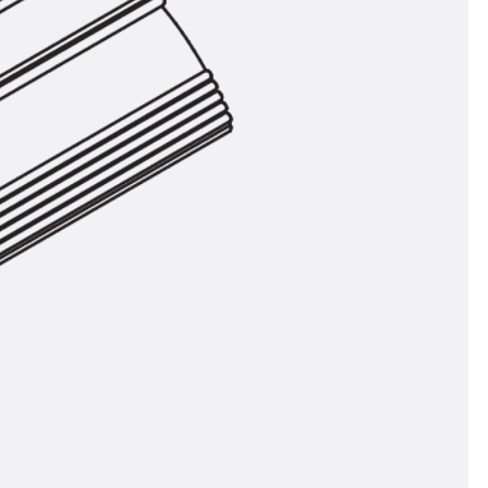
n
nen