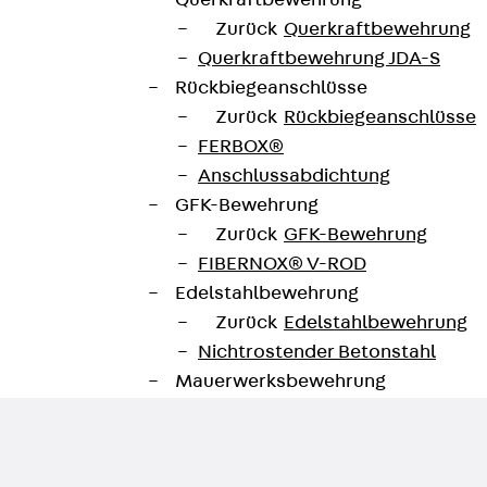
Querkraftbewehrung
 Der Sammelhalter fasst 15 bis 30 Kabel. Die Angaben b
Zurück
Querkraftbewehrung
Querkraftbewehrung JDA-S
unterladen
Rückbiegeanschlüsse
Zurück
Rückbiegeanschlüsse
FERBOX®
Anschlussabdichtung
GFK-Bewehrung
Zurück
GFK-Bewehrung
FIBERNOX® V-ROD
Edelstahlbewehrung
Zurück
Edelstahlbewehrung
Nichtrostender Betonstahl
Mauerwerksbewehrung
Zurück
Mauerwerksbewehrun
GRIPRIP®
Bewehrungszubehör