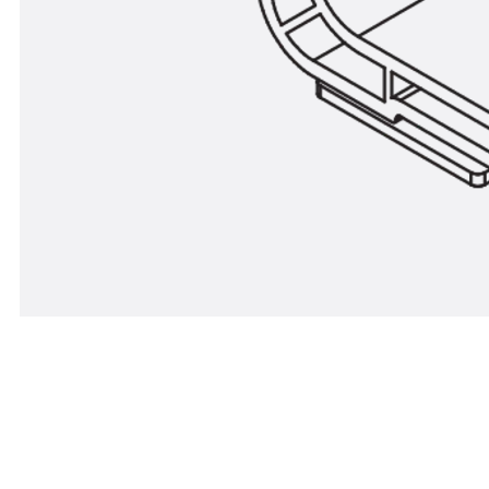
Der Sammelhalter SH K dient der flexiblen und koste
aus halogen- und silikonfreiem Polyamid und ist in z