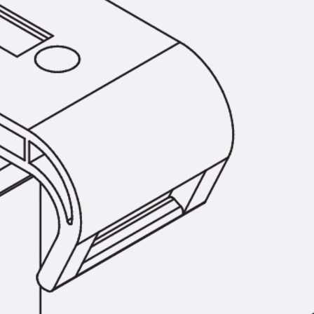
Montageschiene JM K
Montageschiene JML K, gelocht
Montageschiene JXM W, gezahn
Montageschiene JZM K, gezahnt
Montageschiene JZML K, gezahnt
Geländerbefestigungsschienen
Zurück
Geländerbefestigungs
Geländerbefestigungsschiene J
Spezialschrauben
Zurück
Spezialschrauben
Hakenkopfschraube JA
Hakenkopfschraube JB
Sollbruchschraube JB-SB
Hakenkopfschraube JC
Hammerkopfschraube JD
Hammerkopfschraube JG