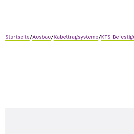
Startseite
/
Ausbau
/
Kabeltragsysteme
/
KTS-Befesti
SH K
Sammelhalter, Kunststoff