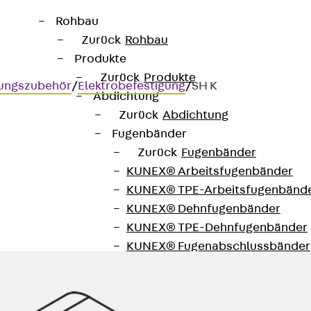
Rohbau
Zurück
Rohbau
Produkte
Zurück
Produkte
gungszubehör
/
Elektrobefestigung
/
SH K
Abdichtung
Zurück
Abdichtung
Fugenbänder
Zurück
Fugenbänder
KUNEX® Arbeitsfugenbänder
KUNEX® TPE-Arbeitsfugenbänd
KUNEX® Dehnfugenbänder
KUNEX® TPE-Dehnfugenbänder
KUNEX® Fugenabschlussbänder
KUNEX® Klemmfugenband
KUNEX® Schweißkonstruktionen
KUNEX® Sternrohr