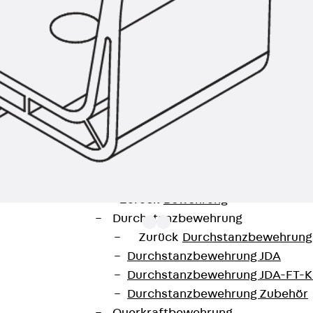
Zurück
Trapezblechbefestigu
Trapezblechbefestigungsschien
Gerüstschuhe
Zurück
Gerüstschuhe
Gerüstschuhe JG
Befestigungszubehör
Kantenschutzwinkel
Zurück
Kantenschutzwinkel
Kantenschutzwinkel JKW
Bewehrung
Zurück
Bewehrung
Durchstanzbewehrung
Zurück
Durchstanzbewehrung
Durchstanzbewehrung JDA
Durchstanzbewehrung JDA-FT-K
ngünstigen Führung von Installationsleitungen oder kle
Durchstanzbewehrung Zubehör
wei Temperaturbeständigkeiten erhältlich: Er ist flammw