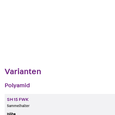
Glühdrahtprüfung nach VDE 0471/DIN IEC 695 Teil 2-1.
Kontakt aufnehmen
Datenblatt her
Zum Abschnitt navigieren
Varianten
Polyamid
SH 15 FWK
Sammelhalter
Höhe