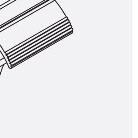
ör
ng