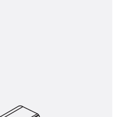
t
 & gelocht
schienen
GB