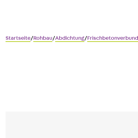
Startseite
/
Rohbau
/
Abdichtung
/
Frischbetonverbun
SECUFLEX® MT
Dichtungsband zur wasserse