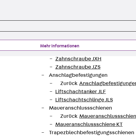
Hammerkopfschraube JH
Sollbruchschraube JH-SB
Doppelkerbzahnschraube JKB
Doppelkerbzahnschraube JKC
Zahnschraube JXB
Zahnschraube JXD
Mehr Informationen
Zahnschraube JXE
Zahnschraube JXH
Zahnschraube JZS
Anschlagbefestigungen
Zurück
Anschlagbefestigunge
Liftschachtanker JLF
Liftschachtschlinge JLS
Maueranschlussschienen
Zurück
Maueranschlussschie
Maueranschlussschiene KT
Trapezblechbefestigungsschienen