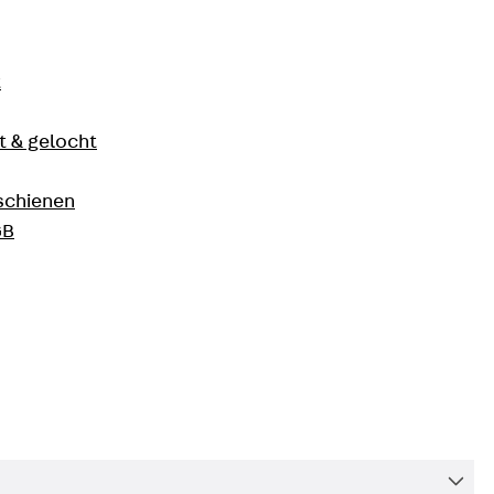
t
 & gelocht
schienen
GB