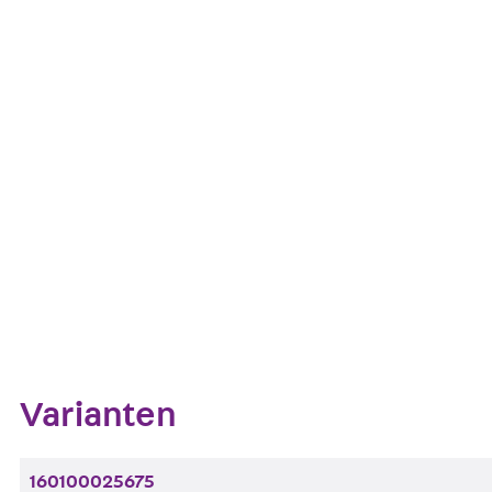
Dichtungsband ist 160 mm breit und weist pro Rolle ei
Allgemeines bauaufsichtliches Prüfzeugnis: P-1201
Kontakt aufnehmen
Datenblatt her
Zum Abschnitt navigieren
Varianten
160100025675