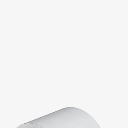
KUNEX® Mauerkragen
KUNEX® ABS Abschalelemente
Fugenbänder Zubehör
Fugenbleche
Zurück
Fugenbleche
PENTAFLEX KB®
PENTAFLEX KB® Agrar
PENTAFLEX® FBA
PENTAFLEX® ABS
PENTAFLEX® OBS
PENTAFLEX® FTS
PENTAFLEX® STK
PENTAFLEX® OPTI-Mauerstärke
PENTAFLEX® Modul
Fugenbleche Zubehör
Frischbetonverbundsysteme
Zurück
Frischbetonverbunds