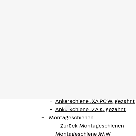
Injektionsschläuche Zubehör
Injektionsschläuche Sets
Befestigung
Zurück
Befestigung
Ankerschienen
Zurück
Ankerschienen
Ankerschiene JSA K
Ankerschiene JTA W
Ankerschiene JTA K
Ankerschiene JTA RT W
Ankerschiene JTA RF W
Ankerschiene JXA W, gezahnt
Ankerschiene JXA PC W, gezahnt
Ankerschiene JZA K, gezahnt
Montageschienen
Zurück
Montageschienen
htungsband mit aufkaschierter HDPE-Folie zur wasserse
Montageschiene JM W