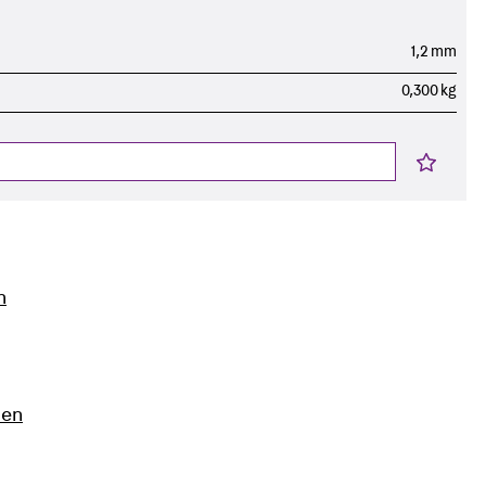
1,2 mm
0,300 kg
n
nen