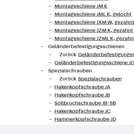
ne Länge von 50 m auf.
Montageschiene JM K
Montageschiene JML K, gelocht
Montageschiene JXM W, gezahn
/383/18-MPA BS
Montageschiene JZM K, gezahnt
Montageschiene JZML K, gezahnt
Geländerbefestigungsschienen
unterladen
Zurück
Geländerbefestigungs
Geländerbefestigungsschiene J
Spezialschrauben
Zurück
Spezialschrauben
Hakenkopfschraube JA
Hakenkopfschraube JB
Sollbruchschraube JB-SB
Hakenkopfschraube JC
Hammerkopfschraube JD
Hammerkopfschraube JG