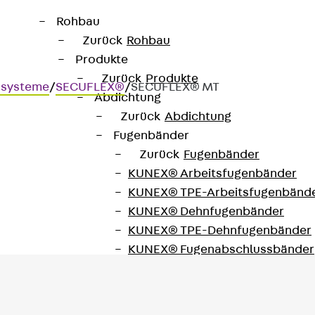
Rohbau
Zurück
Rohbau
Produkte
Zurück
Produkte
dsysteme
/
SECUFLEX®
/
SECUFLEX® MT
Abdichtung
Zurück
Abdichtung
Fugenbänder
Zurück
Fugenbänder
KUNEX® Arbeitsfugenbänder
itigen Anwendung
KUNEX® TPE-Arbeitsfugenbänd
KUNEX® Dehnfugenbänder
KUNEX® TPE-Dehnfugenbänder
KUNEX® Fugenabschlussbänder
KUNEX® Klemmfugenband
KUNEX® Schweißkonstruktionen
KUNEX® Sternrohr