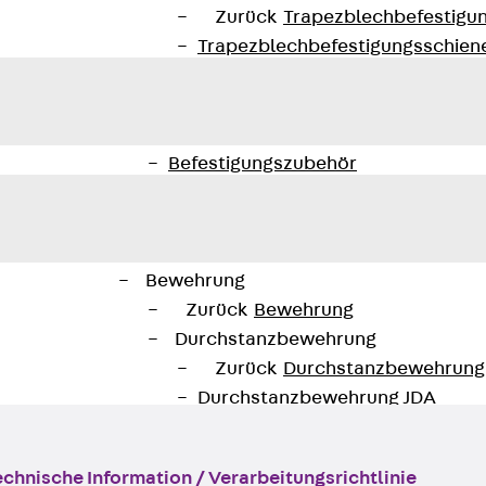
Zurück
Trapezblechbefestigu
Trapezblechbefestigungsschien
Gerüstschuhe
Zurück
Gerüstschuhe
Gerüstschuhe JG
Befestigungszubehör
Kantenschutzwinkel
Zurück
Kantenschutzwinkel
Kantenschutzwinkel JKW
Bewehrung
Zurück
Bewehrung
Durchstanzbewehrung
Zurück
Durchstanzbewehrung
Durchstanzbewehrung JDA
Durchstanzbewehrung JDA-FT-K
Durchstanzbewehrung Zubehör
nische Information / Verarbeitungsrichtlinie