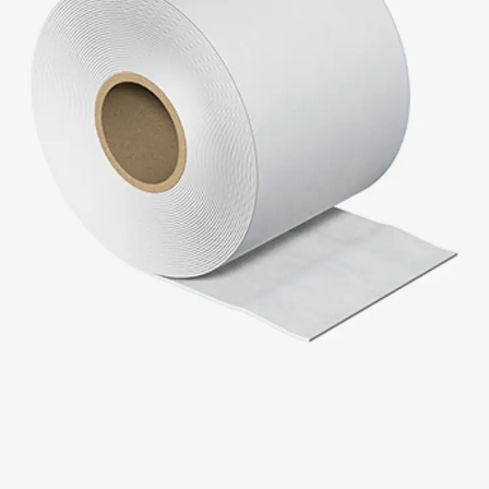
SECUFLEX®
Frischbetonverbundsysteme Zubeh
Rohrdurchführungen
Zurück
Rohrdurchführungen
PENTAFLEX® Transwand
PENTAFLEX® Futterrohr
PENTAFLEX® Bodendurchführu
PENTAFLEX® Bodenablauf
Rohrdurchführungen Zubehör
Quellbänder
Zurück
Quellbänder
SWELLFLEX®
Quellbänder Zubehör
Injektionsschläuche
Zurück
Injektionsschläuche
PLURAFLEX®