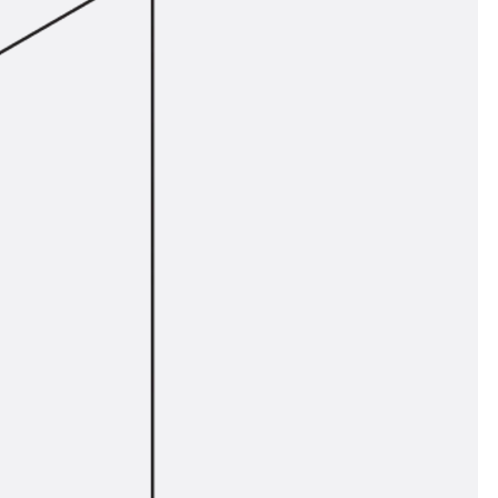
t
 & gelocht
schienen
GB