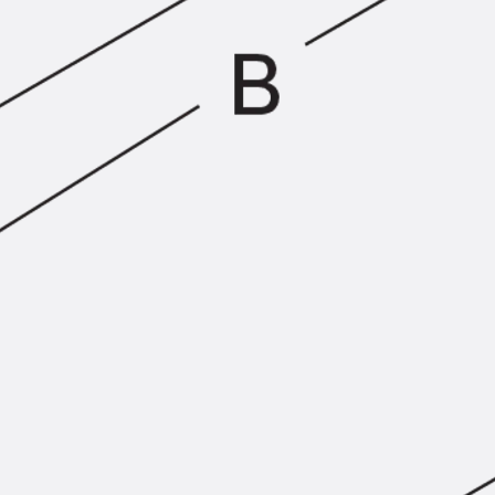
Injektionsschläuche Zubehör
Injektionsschläuche Sets
Befestigung
Zurück
Befestigung
Ankerschienen
Zurück
Ankerschienen
Ankerschiene JSA K
Ankerschiene JTA W
Ankerschiene JTA K
Ankerschiene JTA RT W
Ankerschiene JTA RF W
Ankerschiene JXA W, gezahnt
Ankerschiene JXA PC W, gezahnt
Ankerschiene JZA K, gezahnt
Montageschienen
Zurück
Montageschienen
Montageschiene JM W