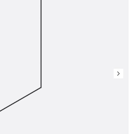
n
nen