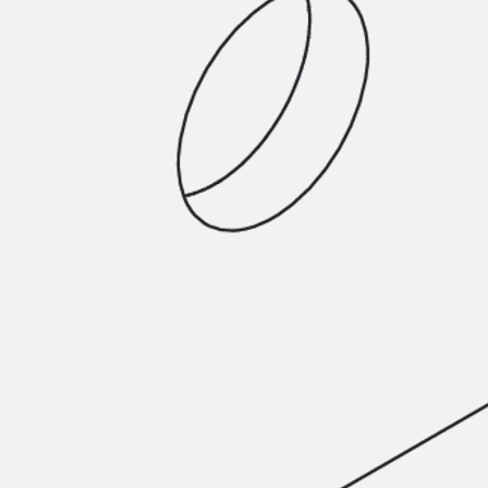
Hammerkopfschraube JH
Sollbruchschraube JH-SB
Doppelkerbzahnschraube JKB
Doppelkerbzahnschraube JKC
Zahnschraube JXB
Zahnschraube JXD
Zahnschraube JXE
Zahnschraube JXH
Zahnschraube JZS
Anschlagbefestigungen
Zurück
Anschlagbefestigunge
Liftschachtanker JLF
Liftschachtschlinge JLS
Maueranschlussschienen
Zurück
Maueranschlussschie
Maueranschlussschiene KT
Trapezblechbefestigungsschienen