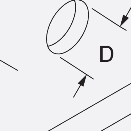
SECUFLEX®
Frischbetonverbundsysteme Zubeh
Rohrdurchführungen
Zurück
Rohrdurchführungen
PENTAFLEX® Transwand
PENTAFLEX® Futterrohr
PENTAFLEX® Bodendurchführu
PENTAFLEX® Bodenablauf
Rohrdurchführungen Zubehör
Quellbänder
Zurück
Quellbänder
SWELLFLEX®
Quellbänder Zubehör
Injektionsschläuche
Zurück
Injektionsschläuche
PLURAFLEX®