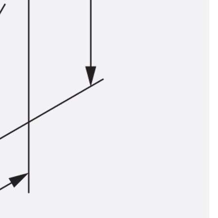
ör
ng