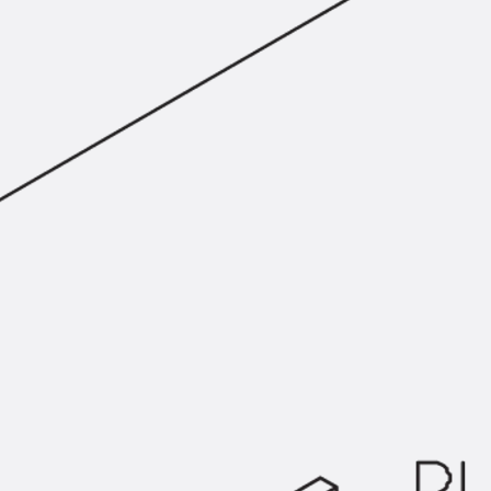
Zurück
Trapezblechbefestigu
Trapezblechbefestigungsschien
Gerüstschuhe
Zurück
Gerüstschuhe
Gerüstschuhe JG
Befestigungszubehör
Kantenschutzwinkel
Zurück
Kantenschutzwinkel
Kantenschutzwinkel JKW
Bewehrung
Zurück
Bewehrung
Durchstanzbewehrung
Zurück
Durchstanzbewehrung
Durchstanzbewehrung JDA
Durchstanzbewehrung JDA-FT-K
Durchstanzbewehrung Zubehör