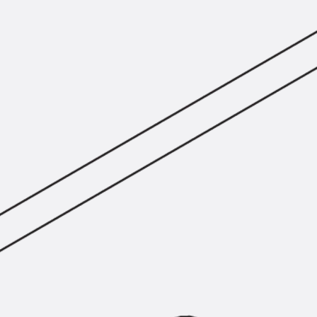
KUNEX® Mauerkragen
KUNEX® ABS Abschalelemente
Fugenbänder Zubehör
Fugenbleche
Zurück
Fugenbleche
PENTAFLEX KB®
PENTAFLEX KB® Agrar
PENTAFLEX® FBA
PENTAFLEX® ABS
PENTAFLEX® OBS
PENTAFLEX® FTS
PENTAFLEX® STK
PENTAFLEX® OPTI-Mauerstärke
PENTAFLEX® Modul
Fugenbleche Zubehör
Frischbetonverbundsysteme
Zurück
Frischbetonverbunds