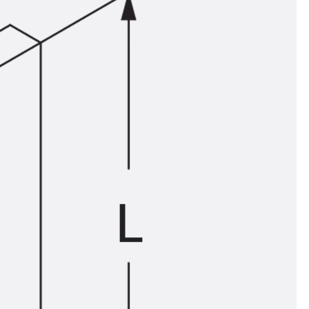
n
ysteme