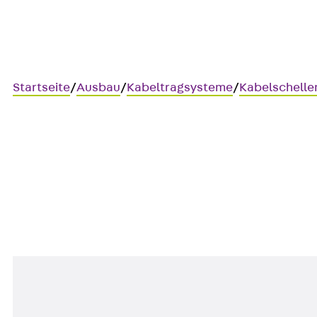
Startseite
/
Ausbau
/
Kabeltragsysteme
/
Kabelschelle
RUS 40
Unterlegscheibe