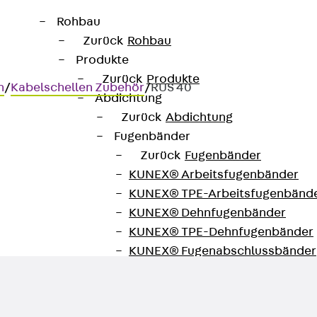
Rohbau
Zurück
Rohbau
Produkte
Zurück
Produkte
n
/
Kabelschellen Zubehör
/
RUS 40
Abdichtung
Zurück
Abdichtung
Fugenbänder
Zurück
Fugenbänder
KUNEX® Arbeitsfugenbänder
KUNEX® TPE-Arbeitsfugenbänd
KUNEX® Dehnfugenbänder
KUNEX® TPE-Dehnfugenbänder
KUNEX® Fugenabschlussbänder
KUNEX® Klemmfugenband
KUNEX® Schweißkonstruktionen
KUNEX® Sternrohr