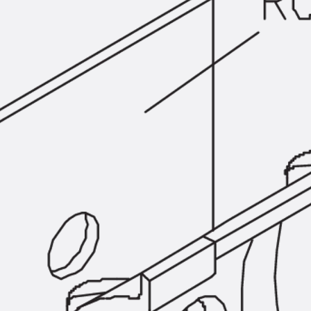
Querkraftbewehrung
Zurück
Querkraftbewehrung
Querkraftbewehrung JDA-S
Rückbiegeanschlüsse
Zurück
Rückbiegeanschlüsse
FERBOX®
Anschlussabdichtung
GFK-Bewehrung
Zurück
GFK-Bewehrung
FIBERNOX® V-ROD
Edelstahlbewehrung
Zurück
Edelstahlbewehrung
Nichtrostender Betonstahl
Mauerwerksbewehrung
Zurück
Mauerwerksbewehrun
GRIPRIP®
Bewehrungszubehör