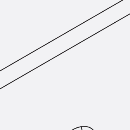
Montageschiene JM K
Montageschiene JML K, gelocht
Montageschiene JXM W, gezahn
Montageschiene JZM K, gezahnt
Montageschiene JZML K, gezahnt
Geländerbefestigungsschienen
Zurück
Geländerbefestigungs
Geländerbefestigungsschiene J
Spezialschrauben
Zurück
Spezialschrauben
Hakenkopfschraube JA
Hakenkopfschraube JB
Sollbruchschraube JB-SB
Hakenkopfschraube JC
Hammerkopfschraube JD
Hammerkopfschraube JG