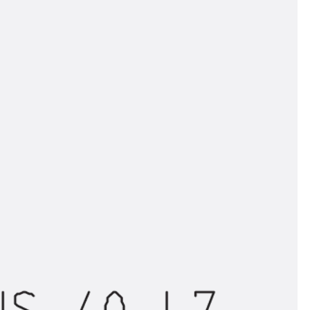
ngsschienen
e JTB
L