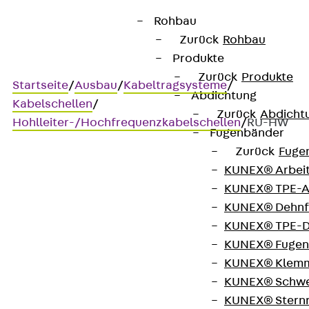
Rohbau
Zurück
Rohbau
Produkte
Zurück
Produkte
Startseite
/
Ausbau
/
Kabeltragsysteme
/
Abdichtung
Kabelschellen
/
Zurück
Abdicht
Hohlleiter-/Hochfrequenzkabelschellen
/
RU-HW
Fugenbänder
Zurück
Fuge
KUNEX® Arbei
RU-HW
KUNEX® TPE-A
KUNEX® Dehnf
Kabelschelle zur
KUNEX® TPE-D
KUNEX® Fugen
Befestigung an Rund- und
KUNEX® Klem
Flachprofilen
KUNEX® Schwe
KUNEX® Stern