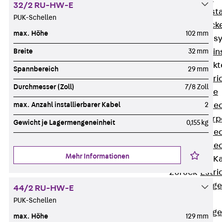
32/2 RU-HW-E
Fluchtweginsta
PUK-Schellen
Zwischendecke
max. Höhe
102 mm
Bodeninstallations
Breite
32 mm
Zurück
Bodenin
Estrichüberdeck
Spannbereich
29 mm
Zurück
Estr
Durchmesser (Zoll)
7/8 Zoll
Kanalsysteme
max. Anzahl installierbarer Kabel
2
Estrichüberde
Schalungskörp
Gewicht je Lagermengeneinheit
0,155 kg
Estrichüberde
Estrichüberde
Mehr Informationen
Estrichbündige 
Zurück
Estr
Estrichbündig
44/2 RU-HW-E
CHALI
PUK-Schellen
Estrichbündig
max. Höhe
129 mm