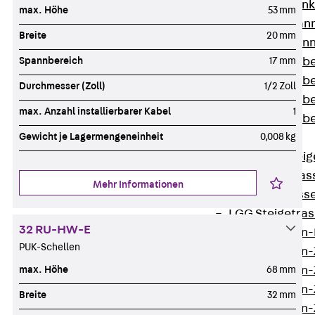
WL Weitspannka
max. Höhe
53 mm
WPR Weitspann
Breite
20 mm
WLR Weitspann
Spannbereich
17 mm
Weitspannkabel
Weitspannkabe
Durchmesser (Zoll)
1/2 Zoll
Weitspannkabe
max. Anzahl installierbarer Kabel
1
Weitspannkab
Gewicht je Lagermengeneinheit
0,008 kg
Steigetrassen
Zurück
Steig
STU Steigetrass
Mehr Informationen
ST Steigetrasse
LGG Steigetrass
32 RU-HW-E
Steigetrassen
PUK-Schellen
Steigetrassen
max. Höhe
68 mm
Steigetrassen
Steigetrassen
Breite
32 mm
Steigetrassen-