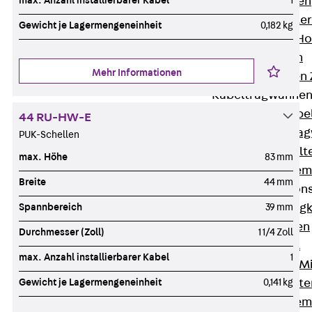
max. Anzahl installierbarer Kabel
1
HK Kabelhaken
KH Kabelhalter
Gewicht je Lagermengeneinheit
0,182 kg
Hohlleiter-/H
Kabelwannen
Mehr Informationen
Kabelschellen
Kabeltragwanne
Zurück
Kabe
44 RU-HW-E
KTW Kabeltra
PUK-Schellen
KBH Kabelhalt
max. Höhe
83 mm
Schutzrohrsyste
Breite
44 mm
Tragkonstruktio
Spannbereich
39 mm
Zurück
Trag
Wandkonsolen
Durchmesser (Zoll)
1 1/4 Zoll
Deckenbügel
max. Anzahl installierbarer Kabel
1
Zentral- und 
Gewicht je Lagermengeneinheit
0,141 kg
W-Profil-Syst
U-Stiel-System