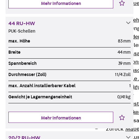
Zurück
Maue
Mehr Informationen
GRIPRIP®
Bewehrungszubeh
44 RU-HW
Fassadenbefestigun
PUK-Schellen
Zurück
Fassade
max. Höhe
83 mm
Fassadenkonsol
Breite
44 mm
Zurück
Fass
Verblenderkon
Spannbereich
39 mm
Einmörtelkons
Durchmesser (Zoll)
1 1/4 Zoll
Winkelkonsole 
max. Anzahl installierbarer Kabel
1
Fassadenbefestig
Brüstungsanker
Gewicht je Lagermengeneinheit
0,141 kg
Zurück
Brüs
Brüstungsanke
Mehr Informationen
Maueranschluss
Zurück
Maue
Maueranschlu
20/2 RU-HW