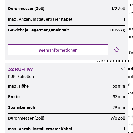
Maueranschlus
Durchmesser (Zoll)
1/2 Zoll
Trapezblechbefe
max. Anzahl installierbarer Kabel
1
Zurück
Trapezblechbe
Gewicht je Lagermengeneinheit
0,053 kg
Trapezblechbe
Gerüstschuhe
Mehr Informationen
Zurück
Gerü
Gerüstschuhe 
Befestigungszube
32 RU-HW
Kantenschutzwin
PUK-Schellen
Zurück
Kant
max. Höhe
68 mm
Kantenschutzw
Breite
32 mm
Bewehrung
Spannbereich
29 mm
Zurück
Bewehr
Durchstanzbewe
Durchmesser (Zoll)
7/8 Zoll
Zurück
Durc
max. Anzahl installierbarer Kabel
1