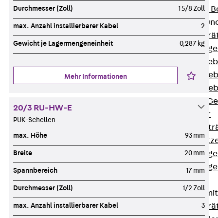
Durchmesser (Zoll)
1 5/8 Zoll
Nivellierbare
Gerätebecher und
max. Anzahl installierbarer Kabel
2
Zurück
Gerä
Gewicht je Lagermengeneinheit
0,287 kg
Installationsg
Runde Geräteb
Eckige Geräte
Mehr Informationen
Eckige Geräte
Zubehör für G
20/3 RU-HW-E
Geräteträger
PUK-Schellen
Datengerätetr
max. Höhe
93 mm
Geräteeinsätz
Breite
20 mm
Installationsg
Installationsg
Spannbereich
17 mm
Multimedia
Durchmesser (Zoll)
1/2 Zoll
Gerätebecher mi
max. Anzahl installierbarer Kabel
3
Zurück
Gerä