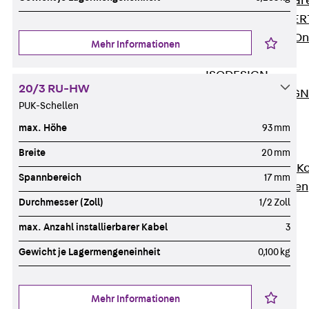
Zurück
Softwar
JORDAHL® EXPERT
JORDAHL® JVB Onl
Mehr Informationen
ISOCHECK
ISODESIGN
20/3 RU-HW
FERBOX®-DESIGN 
PUK-Schellen
CAD und BIM
max. Höhe
93 mm
Services
Zurück
Services
Breite
20 mm
Beratung, Planung, K
Spannbereich
17 mm
Individuelle Lösungen
Durchmesser (Zoll)
1/2 Zoll
Referenzen
Ausbau
max. Anzahl installierbarer Kabel
3
Zurück
Ausbau
Gewicht je Lagermengeneinheit
0,100 kg
Produkte
Zurück
Produkte
Kabeltragsysteme
Mehr Informationen