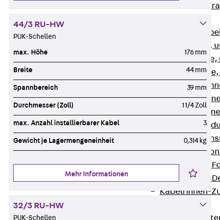
Zurück
Kabeltr
Kabelrinnen
44/3 RU-HW
Zurück
Kabe
PUK-Schellen
R Kabelrinne, 
max. Höhe
176 mm
RS Kabelrinne,
Breite
44 mm
RG Kabelrinne,
RGM Kabelrinne
Spannbereich
39 mm
RGS Kabelrinne
Durchmesser (Zoll)
1 1/4 Zoll
RGL Kabelrinne
max. Anzahl installierbarer Kabel
3
löschwasserdu
RI Installation
Gewicht je Lagermengeneinheit
0,314 kg
RIS Installatio
Kabelrinnen-Fo
Mehr Informationen
Kabelrinnen-D
Kabelrinnen-Z
Gitterbahnen
32/3 RU-HW
Zurück
Gitt
PUK-Schellen