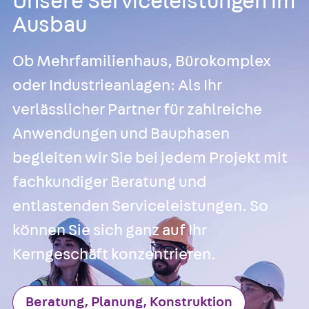
Unsere Serviceleistungen im
Ausbau
Ob Mehrfamilienhaus, Bürokomplex
oder Industrieanlagen: Als Ihr
verlässlicher Partner für zahlreiche
Anwendungen und Bauphasen
begleiten wir Sie bei jedem Projekt mit
fachkundiger Beratung und
entlastenden Serviceleistungen. So
können Sie sich ganz auf Ihr
Kerngeschäft konzentrieren.
Beratung, Planung, Konstruktion