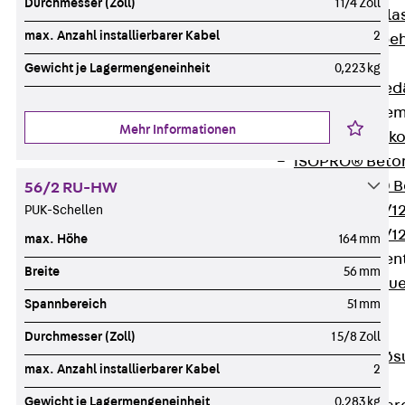
Durchmesser (Zoll)
1 1/4 Zoll
Verbindungsla
max. Anzahl installierbarer Kabel
2
Verbindungszube
Wärmedämmung
Gewicht je Lagermengeneinheit
0,223 kg
Zurück
Wärmed
Balkondämmele
Mehr Informationen
Zurück
Balk
ISOPRO® Beto
ISOPRO® 120 B
56/2 RU-HW
ISOPRO® 80/12
PUK-Schellen
ISOPRO® 80/12
max. Höhe
164 mm
Mauerfußelemen
Breite
56 mm
Zurück
Maue
Spannbereich
51 mm
ISOMUR®
Digitale Lösungen
Durchmesser (Zoll)
1 5/8 Zoll
Zurück
Digitale Lö
max. Anzahl installierbarer Kabel
2
Software
Gewicht je Lagermengeneinheit
0,283 kg