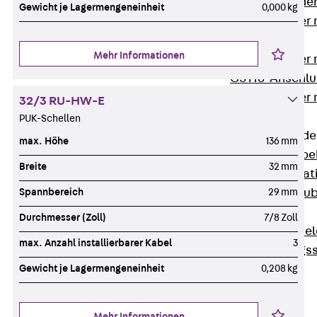
Steckverbinde
Gewicht je Lagermengeneinheit
0,000 kg
Gerätebecher 
Anschluss
Mehr Informationen
Gerätebecher m
GST18-Anschlu
Gerätebecher
32/3 RU-HW-E
Anschluss
PUK-Schellen
Zubehör für Bode
max. Höhe
136 mm
Zurück
Zube
Breite
32 mm
Bodeninstalla
Spannbereich
29 mm
Optionales Zu
Ersatzteile
Durchmesser (Zoll)
7/8 Zoll
Befestigungse
max. Anzahl installierbarer Kabel
3
Verarbeitungss
Gewicht je Lagermengeneinheit
0,208 kg
Werkzeuge
Wireless Charging
SystemPLUS
Mehr Informationen