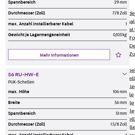
Spannbereich
29 mm
Bodenkanäle
Durchmesser (Zoll)
7/8 Zoll
Zurück
Bode
BK Bodenkanal
max. Anzahl installierbarer Kabel
1
KLK Kleinkanal 
Gewicht je Lagermengeneinheit
0,103 kg
Bodenkanal-Fo
Bodenkanal-De
Bodenkanal-Z
Mehr Informationen
Kabelschellen
Zurück
Kabe
56 RU-HW-E
AC Kabelschel
PUK-Schellen
H Kabelschelle
max. Höhe
106 mm
S Kabelschelle
Breite
56 mm
B Kabelschelle
U Kabelschelle
Spannbereich
51 mm
RU Kabelschel
Durchmesser (Zoll)
1 5/8 Zoll
W Kabelschell