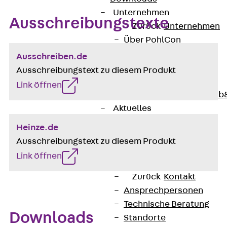
Unternehmen
Ausschreibungstexte
Zurück
Unternehmen
Über PohlCon
Werte & Philosophie
Ausschreiben.de
Service & Qualität
Ausschreibungstext zu diesem Produkt
Unsere Geschichte
Link öffnen
Mitgliedschaften & Verb
Aktuelles
Zurück
Aktuelles
Heinze.de
News
Ausschreibungstext zu diesem Produkt
Events
Link öffnen
Kontakt
Zurück
Kontakt
Ansprechpersonen
Technische Beratung
Downloads
Standorte