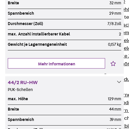
RAPIDOBAT®
Breite
32 mm
Schalrohre Zubeh
Spannbereich
29 mm
Abschalelement
Durchmesser (Zoll)
7/8 Zoll
Zurück
Absc
Polystyrolele
max. Anzahl installierbarer Kabel
2
Streckmetalle
Gewicht je Lagermengeneinheit
0,157 kg
Streckmetalle
Abschalelemente
Schalungszubehö
Mehr Informationen
Verbindung
Zurück
Verbind
44/2 RU-HW
Dorne
PUK-Schellen
Zurück
Dorn
max. Höhe
129 mm
Doppelschubd
Breite
44 mm
Querkraftdorn
Verbindungslasc
Spannbereich
39 mm
Zurück
Verb