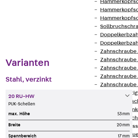
Hammerkopfsc
Hammerkopfsc
Hammerkopfsc
Sollbruchschr
Zum Abschnitt navigieren
Doppelkerbzah
Doppelkerbzah
Zahnschraube 
Zahnschraube 
Varianten
Zahnschraube 
Zahnschraube
Stahl, verzinkt
Zahnschraube 
Anschlagbefesti
20 RU-HW
Zurück
Ansc
PUK-Schellen
Liftschachtank
max. Höhe
53 mm
Liftschachtsch
Breite
20 mm
Maueranschlusss
Zurück
Maue
Spannbereich
17 mm