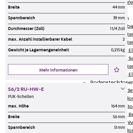
Estrichbündig
Breite
44 mm
UBK
Spannbereich
39 mm
Einbaueinheiten
Zurück
Einba
Durchmesser (Zoll)
1 1/4 Zoll
Einbaueinheite
max. Anzahl installierbarer Kabel
2
Einbaueinheite
Gewicht je Lagermengeneinheit
0,215 kg
Nivellierbare 
Nivellierbare 
Einbaueinheite
Mehr Informationen
Nivellierbare E
Bodensteckdose
56/2 RU-HW-E
Zurück
Bode
PUK-Schellen
Bodensteckdo
max. Höhe
164 mm
Zubehör für B
Nivellierbare
Breite
56 mm
Zubehör für niv
Spannbereich
51 mm
Bodensteckdo