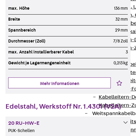
G Gitterbahn, 
max. Höhe
136 mm
GI Gitterbahn,
Breite
32 mm
GTD Gitterkabe
Spannbereich
29 mm
GTDW Gitterkab
Gitterbahnen-
Durchmesser (Zoll)
7/8 Zoll
Gitterbahnen-
max. Anzahl installierbarer Kabel
3
Kabelleitern
Gewicht je Lagermengeneinheit
0,213 kg
Zurück
Kabel
LGG Kabelleiter
LGGS Kabelleite
Mehr Informationen
Kabelleitern-F
Kabelleitern-D
Kabelleitern-
Edelstahl, Werkstoff Nr. 1.4301 (V2A)
Weitspannkabel
Zurück
Weit
20 RU-HW-E
WPL Weitspann
PUK-Schellen