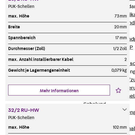
Attika-Verblenda
PUK-Schellen
Zurück
Attik
max. Höhe
73 mm
Attikaverblend
Breite
20 mm
Windposts
Spannbereich
17 mm
Zurück
Wind
Windpost JWP
Durchmesser (Zoll)
1/2 Zoll
Schallisolation
max. Anzahl installierbarer Kabel
2
Zurück
Schallis
Gewicht je Lagermengeneinheit
0,079 kg
Aufzugsisolierun
Zurück
Aufzu
Aufzugsisolier
Mehr Informationen
Trittschalldämme
Schalung
32/2 RU-HW
Zurück
Schalun
PUK-Schellen
Schalrohre
max. Höhe
102 mm
Zurück
Scha