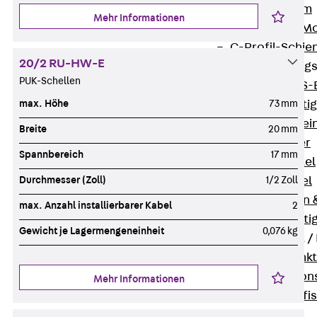
I-Stiel-System
Mehr Informationen
PUK-STRUT-Mo
C-Profil-Schie
20/2 RU-HW-E
KTS-Befestigung
PUK-Schellen
Zurück
KTS-
max. Höhe
73 mm
Klemmbefesti
Kabelformstei
Breite
20 mm
Dübel & Anker
Spannbereich
17 mm
Abhängemittel
Durchmesser (Zoll)
1/2 Zoll
Schraubmittel
Ankermuttern 
max. Anzahl installierbarer Kabel
2
Elektrobefesti
Gewicht je Lagermengeneinheit
0,076 kg
Funktionserhalt 
Zurück
Funkt
Normtragekonst
Mehr Informationen
Systemspezifis
(DIN 4102-12)