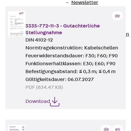
Newsletter
Presse
de
Karriere
3335-772-11-3 - Gutachterliche
Zurück
Karriere
Stellungnahme
Stellenausschreibungen
DIN 4102-12
Unsere Standorte
Normtragekonstruktion: Kabelschellen
Benefits
Feuerwiderstandsdauer: F30; F60; F90
Funktionserhaltklassen: E30; E60; F90
Befestigungsabstand: ≤ 0,3 m; ≤ 0,4 m
Gültigkeitsdauer: 06.07.2027
PDF (834.47 KB)
Download
de
en