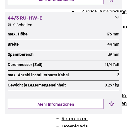
Anwendungsgebiete
Zurück
Anwendung
44/3 RU-HW-E
Industrieanlagen
PUK-Schellen
Bodengeführte Leitu
max. Höhe
176 mm
Rechenzentrum
Tunnel
Breite
44 mm
Funktionserhalt
Spannbereich
39 mm
Dachflächen
Durchmesser (Zoll)
1 1/4 Zoll
Services
Zurück
Services
max. Anzahl installierbarer Kabel
3
CAD und BIM
Gewicht je Lagermengeneinheit
0,297 kg
Montage
Beratung, Planung, K
Individuelle Lösungen
Mehr Informationen
Referenzen
Referenzen
Downloads