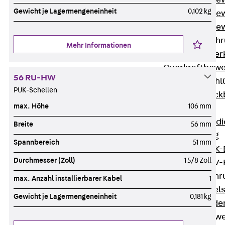
Durchstanzbe
Gewicht je Lagermengeneinheit
0,102 kg
Durchstanzbew
Durchstanzbe
Querkraftbeweh
Mehr Informationen
Zurück
Quer
Querkraftbewe
56 RU-HW
Rückbiegeanschl
PUK-Schellen
Zurück
Rück
max. Höhe
106 mm
FERBOX®
Anschlussabdi
Breite
56 mm
GFK-Bewehrung
Spannbereich
51 mm
Zurück
GFK-
Durchmesser (Zoll)
1 5/8 Zoll
FIBERNOX® V
Edelstahlbewehr
max. Anzahl installierbarer Kabel
1
Zurück
Edel
Gewicht je Lagermengeneinheit
0,181 kg
Nichtrostender
Mauerwerksbew