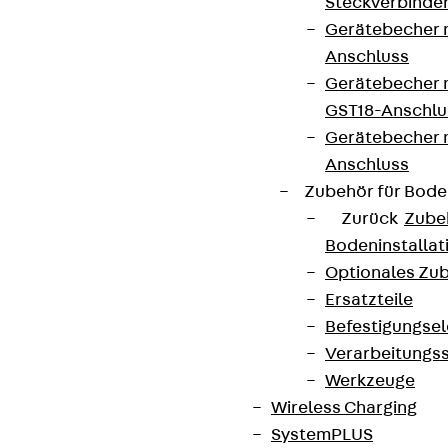
Steckverbinde
Gerätebecher 
Anschluss
Gerätebecher m
GST18-Anschlu
Gerätebecher
Anschluss
Zubehör für Bode
Zurück
Zube
Bodeninstalla
Optionales Zu
Ersatzteile
Befestigungse
Verarbeitungss
Werkzeuge
Wireless Charging
SystemPLUS