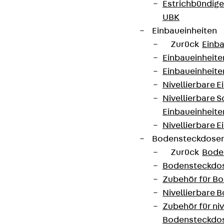
Estrichbündig
UBK
Einbaueinheiten
Zurück
Einba
Einbaueinheite
Einbaueinheite
Nivellierbare 
Nivellierbare 
Einbaueinheite
Nivellierbare E
Bodensteckdose
Zurück
Bode
Bodensteckdo
Zubehör für B
Nivellierbare
Zubehör für niv
Bodensteckdo