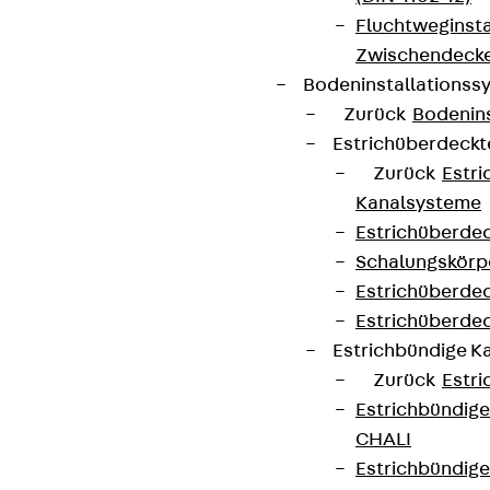
Fluchtweginsta
Zwischendecke
Bodeninstallations
Zurück
Bodenin
Estrichüberdeck
Zurück
Estr
Kanalsysteme
Estrichüberde
Schalungskörp
Estrichüberde
Estrichüberde
Estrichbündige 
Zurück
Estr
Estrichbündig
CHALI
Estrichbündig