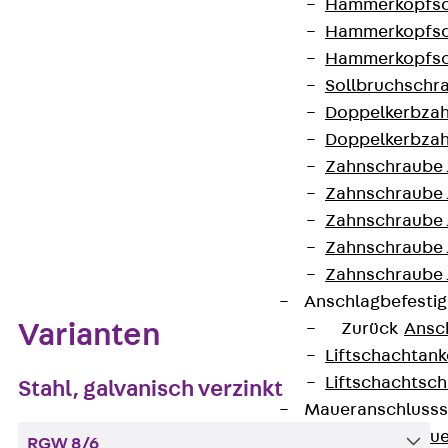
Hammerkopfsc
werden.
Hammerkopfsc
Hammerkopfsc
Kontakt aufnehmen
Sollbruchschr
Doppelkerbzah
Datenblatt herunterladen
Doppelkerbzah
Zahnschraube 
Zahnschraube 
Zahnschraube 
Zum Abschnitt navigieren
Zahnschraube
Zahnschraube 
Anschlagbefesti
Varianten
Zurück
Ansc
Liftschachtank
Liftschachtsch
Stahl, galvanisch verzinkt
Maueranschlusss
Zurück
Maue
RGW 8/6