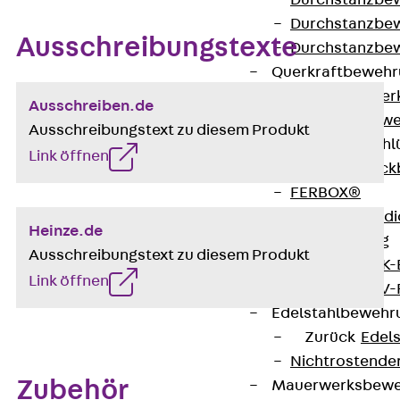
Durchstanzbe
Durchstanzbew
Ausschreibungstexte
Durchstanzbe
Querkraftbeweh
Zurück
Quer
Ausschreiben.de
Querkraftbewe
Ausschreibungstext zu diesem Produkt
Rückbiegeanschl
Link öffnen
Zurück
Rück
FERBOX®
Anschlussabdi
Heinze.de
GFK-Bewehrung
Ausschreibungstext zu diesem Produkt
Zurück
GFK-
Link öffnen
FIBERNOX® V
Edelstahlbewehr
Zurück
Edel
Nichtrostender
Zubehör
Mauerwerksbew