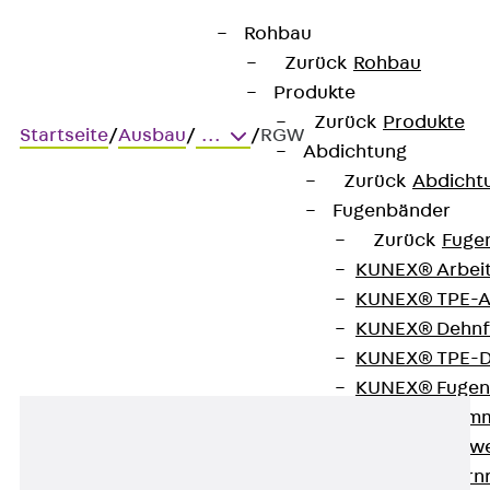
Rohbau
Zurück
Rohbau
Produkte
Zurück
Produkte
Startseite
/
Ausbau
/
...
/
RGW
Abdichtung
Zurück
Abdicht
Fugenbänder
RGW
Zurück
Fuge
KUNEX® Arbei
Reduziergewinde
KUNEX® TPE-A
KUNEX® Dehnf
KUNEX® TPE-D
KUNEX® Fugen
KUNEX® Klem
KUNEX® Schwe
KUNEX® Stern