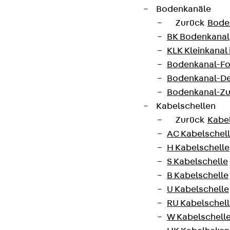
Hinweisgebersystem
Bodenkanäle
Zurück
Bode
Datenschutz
BK Bodenkanal
Impressum
KLK Kleinkanal 
Bodenkanal-Fo
Bodenkanal-De
Bodenkanal-Z
Kabelschellen
Zurück
Kabe
AC Kabelschel
H Kabelschelle
S Kabelschelle
B Kabelschelle
U Kabelschelle
RU Kabelschel
W Kabelschell