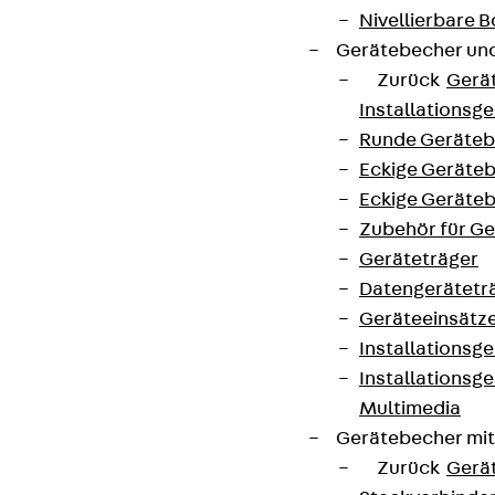
Nivellierbare
Gerätebecher und
Zurück
Gerä
Installationsg
Runde Geräteb
Eckige Geräte
Eckige Geräte
Zubehör für G
Geräteträger
Datengerätetr
Geräteeinsätz
Installationsg
Installationsg
Multimedia
Gerätebecher mi
Zurück
Gerä