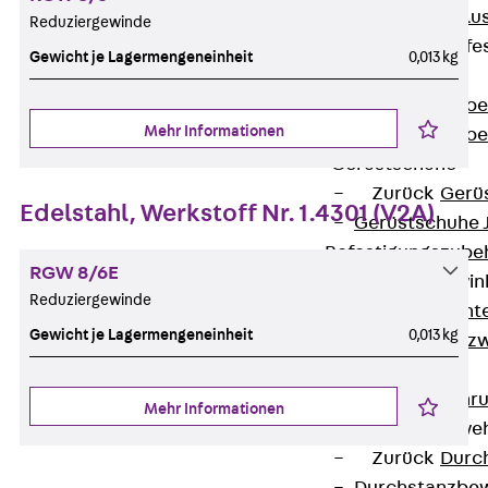
Maueranschlus
Reduziergewinde
Trapezblechbefe
Gewicht je Lagermengeneinheit
0,013 kg
Zurück
Trapezblechbe
Mehr Informationen
Trapezblechbe
Gerüstschuhe
Zurück
Gerü
Edelstahl, Werkstoff Nr. 1.4301 (V2A)
Gerüstschuhe 
Befestigungszube
RGW 8/6E
Kantenschutzwin
Reduziergewinde
Zurück
Kant
Gewicht je Lagermengeneinheit
0,013 kg
Kantenschutzw
Bewehrung
Zurück
Bewehr
Mehr Informationen
Durchstanzbewe
Zurück
Durc