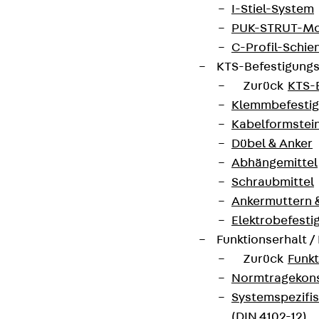
I-Stiel-System
PUK-STRUT-Mo
C-Profil-Schie
KTS-Befestigung
Zurück
KTS-
Klemmbefesti
Kabelformstei
Dübel & Anker
Abhängemittel
Schraubmittel
Ankermuttern 
Elektrobefesti
Funktionserhalt 
Zurück
Funkt
Normtragekonst
Systemspezifis
(DIN 4102-12)