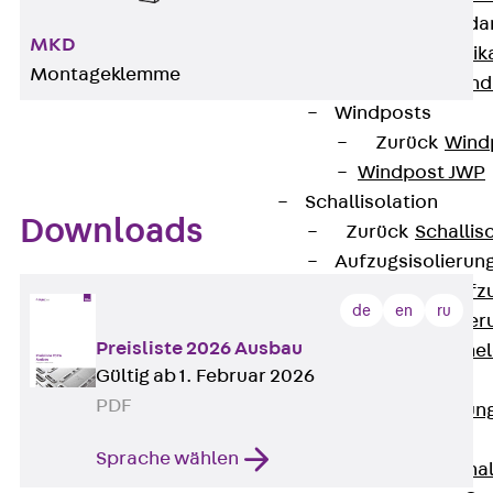
Attika-Verblenda
MKD
Zurück
Attik
Montageklemme
Attikaverblend
Windposts
Zurück
Wind
Windpost JWP
Schallisolation
Downloads
Zurück
Schallis
Aufzugsisolierun
Zurück
Aufzu
de
en
ru
Aufzugsisolier
Preisliste 2026 Ausbau
Trittschalldämme
Gültig ab 1. Februar 2026
Schalung
PDF
Zurück
Schalun
Schalrohre
Sprache wählen
Zurück
Scha