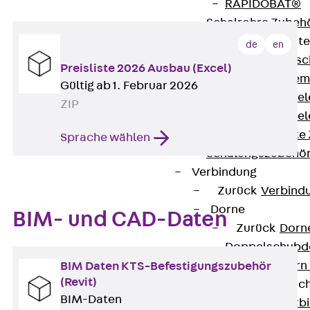
RAPIDOBAT®
Schalrohre Zubeh
Abschalelement
de
en
Zurück
Absc
Preisliste 2026 Ausbau (Excel)
Polystyrolele
Gültig ab 1. Februar 2026
Streckmetalle
ZIP
Streckmetalle
Abschalelemente
Sprache wählen
Schalungszubehö
Verbindung
Zurück
Verbind
Dorne
BIM- und CAD-Daten
Zurück
Dorn
Doppelschubd
Querkraftdorn
BIM Daten KTS-Befestigungszubehör
(Revit)
Verbindungslasc
BIM-Daten
Zurück
Verb